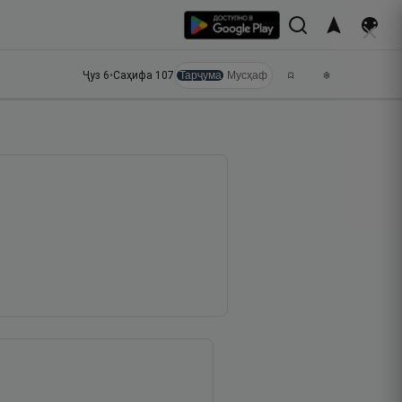
Ҷуз
6
•
Саҳифа
107
Тарҷума
Мусҳаф