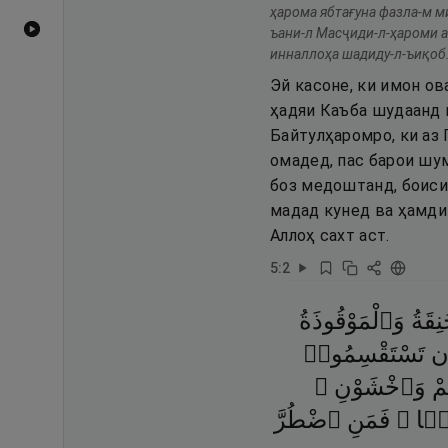
ҳарома ябтағуна фазла-м м
Видеоҳои YouTube
ъани-л Масҷиди-л-ҳароми ан
инналлоҳа шадиду-л-ъиқоб
Эй касоне, ки имон о
ҳадяи Каъба шудаанд в
Байтулҳаромро, ки аз 
омадед, пас барои шу
боз медоштанд, боиси
мадад кунед ва ҳамдиг
Аллоҳ сахт аст.
5
:
2
نِقَةُ
وَٱلْمَوْقُوذَةُ
َن
تَسْتَقْسِمُوا۟
مْ
وَٱخْشَوْنِ ۚ
ينًۭا
فَمَنِ
ٱضْطُرَّ