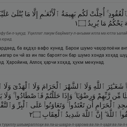
بِٱلْعُقُودِ
أُحِلَّتْ
لَكُم
بَهِيمَةُ
ٱلْأَنْعَـٰمِ
إِلَّا
مَا
يُتْلَىٰ
عَلَيْ
١
۝
يُرِيدُ
مَا
يَحْكُمُ
َ
вфу би-л-ъуқуд. Уҳиллат лакум баҳӣмату-л-анъами илла ма ютла ъалай
а юрид.
ардаед, ба аҳдҳо вафо кунед. Барои шумо чаҳорпоёни анъ
магар он чӣ аз ин пас бароятон бар шумо хонда хоҳад ш
. Ҳаройина, Аллоҳ ҳарчи хоҳад, ҳукм мекунад.
۟
شَعَـٰٓئِرَ
ٱللَّهِ
وَلَا
ٱلشَّهْرَ
ٱلْحَرَامَ
وَلَا
ٱلْهَدْىَ
وَلَا
ٱل
ۭا
مِّن
رَّبِّهِمْ
وَرِضْوَٰنًۭا ۚ
وَإِذَا
حَلَلْتُمْ
فَٱصْطَادُوا۟ ۚ
وَلَا
يَ
جِدِ
ٱلْحَرَامِ
أَن
تَعْتَدُوا۟ ۘ
وَتَعَاوَنُوا۟
عَلَى
ٱلْبِرِّ
وَٱلتَّق ۖ
٢
۝
ٱلْعِقَابِ
شَدِيدُ
ٱللَّهَ
إِنَّ
ٱللَّهَ ۖ
ُوا۟
 туҳиллу шаъаираллоҳи ва ла-ш-шаҳра-л-ҳарома ва ла-л-ҳадя ва ла-л-