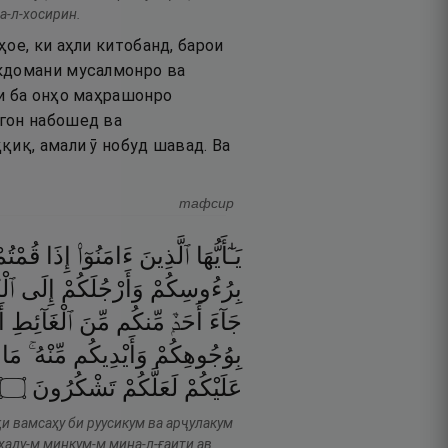
на-л-хосирин.
ое, ки аҳли китобанд, барои
окдомани мусалмонро ва
ки ба онҳо маҳрашонро
-гон набошед ва
қиқ, амали ӯ нобуд шавад. Ва
тафсир
يَـٰٓأَيُّهَا
ٱلَّذِينَ
ءَامَنُوٓا۟
إِذَا
قُمْتُم
بِرُءُوسِكُمْ
وَأَرْجُلَكُمْ
إِلَى
ٱ ۚ
جَآءَ
أَحَدٌۭ
مِّنكُم
مِّنَ
ٱلْغَآئِطِ
أَ
بِوُجُوهِكُمْ
وَأَيْدِيكُم
مِّنْهُ ۚ
مَا
۝
تَشْكُرُونَ
لَعَلَّكُمْ
عَلَيْكُمْ
и вамсаҳу би руусикум ва арҷулакум
аҳаду-м минкум-м мина-л-ғаити ав