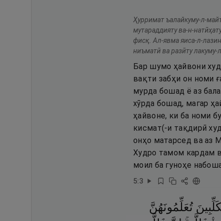
Ҳурримат ъалайкуму-л-майта
мутараддияту ва-н-натӣҳату
фисқ. Ал-явма яиса-л-лази
ниъматӣ ва разӣту лакуму-
Бар шумо ҳайвони худм
вақти забҳи он номи ғ
мурда бошад ё аз бала
хӯрда бошад, магар ҳа
ҳайвоне, ки ба номи б
кисмат(-и тақдирӣ худ
онҳо матарсед ва аз 
Худро тамом кардам в
моил ба гуноҳе набоша
5
:
3
َلِّبِينَ
تُعَلِّمُونَهُنَّ