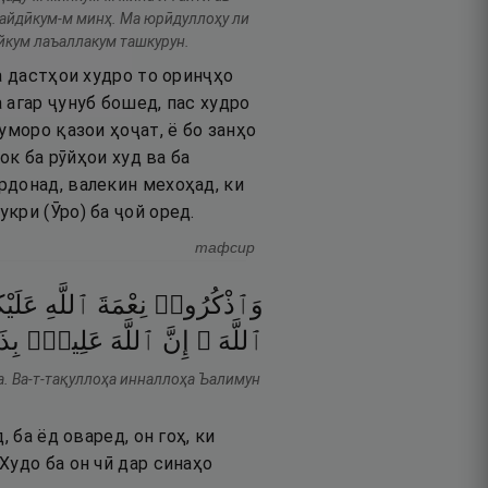
 айдӣкум-м минҳ. Ма юрӣдуллоҳу ли
йкум лаъаллакум ташкурун.
а дастҳои худро то оринҷҳо
 агар ҷунуб бошед, пас худро
уморо қазои ҳоҷат, ё бо занҳо
ок ба рӯйҳои худ ва ба
рдонад, валекин мехоҳад, ки
кри (Ӯро) ба ҷой оред.
тафсир
وَٱذْكُرُوا۟
نِعْمَةَ
ٱللَّهِ
عَلَيْك
ٱللَّهَ ۚ
إِنَّ
ٱللَّهَ
عَلِيمٌۢ
بِذ
а. Ва-т-тақуллоҳа инналлоҳа Ъалимун
 ба ёд оваред, он гоҳ, ки
Худо ба он чӣ дар синаҳо