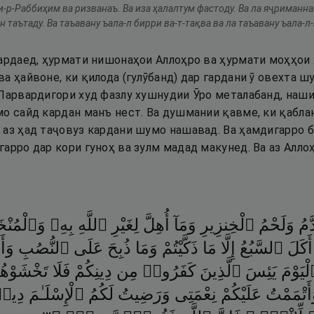
и-р-Раббиҳим ва ризванаъ. Ва иза ҳалалтум фастоду. Ва ла яҷриманн
 таътаду. Ва таъавану ъала-л бирри ва-т-тақва ва ла таъавану ъала-л-
.
вардаед, ҳурмати нишонаҳои Аллоҳро ва ҳурмати моҳҳои 
а ҳайвоне, ки қилода (гулӯбанд) дар гардани ӯ овехта 
Парвардигори худ фазлу хушнудии Ӯро металабанд, нашик
мо сайд кардан манъ нест. Ва душмании қавме, ки қабл
 аз ҳад таҷовуз кардани шумо нашавад. Ва ҳамдигарро б
арро дар кори гуноҳ ва зулм мадад макунед. Ва аз Аллоҳ
َمُ
وَلَحْمُ
ٱلْخِنزِيرِ
وَمَآ
أُهِلَّ
لِغَيْرِ
ٱللَّهِ
بِهِۦ
وَٱلْمُنْخَ
أَكَلَ
ٱلسَّبُعُ
إِلَّا
مَا
ذَكَّيْتُمْ
وَمَا
ذُبِحَ
عَلَى
ٱلنُّصُبِ
وَأ
ْيَوْمَ
يَئِسَ
ٱلَّذِينَ
كَفَرُوا۟
مِن
دِينِكُمْ
فَلَا
تَخْشَوْهُ
أَتْمَمْتُ
عَلَيْكُمْ
نِعْمَتِى
وَرَضِيتُ
لَكُمُ
ٱلْإِسْلَـٰمَ
دِ ۚ