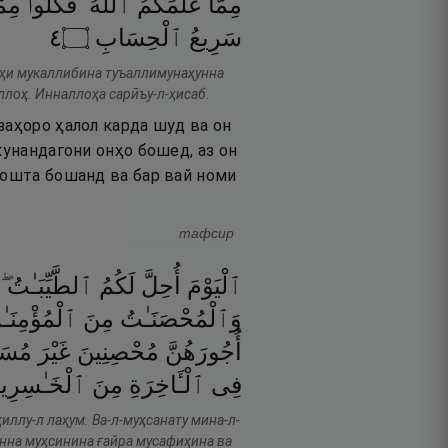
مِمَّا
عَلَّمَكُمُ
ٱللَّهُ ۖ
فَكُلُوا۟
مِمَّ
٤
۝
ٱلْحِسَابِ
سَرِيعُ
риҳи мукаллибина туъаллимунаҳунна
ллоҳ. Инналлоҳа сарӣъу-л-ҳисаб.
заҳоро ҳалол карда шуд ва он
кунандагони онҳо бошед, аз он
дошта бошанд ва бар вай номи
тафсир
ٱلْيَوْمَ
أُحِلَّ
لَكُمُ
ٱلطَّيِّبَـٰتُ ۖ
وَٱلْمُحْصَنَـٰتُ
مِنَ
ٱلْمُؤْمِنَـ
أُجُورَهُنَّ
مُحْصِنِينَ
غَيْرَ
مُسَـ
فِى
ٱلْـَٔاخِرَةِ
مِنَ
ٱلْخَـٰسِرِي
ҳиллу-л лаҳум. Ва-л-муҳсанату мина-л-
унна муҳсинина ғайра мусафиҳина ва