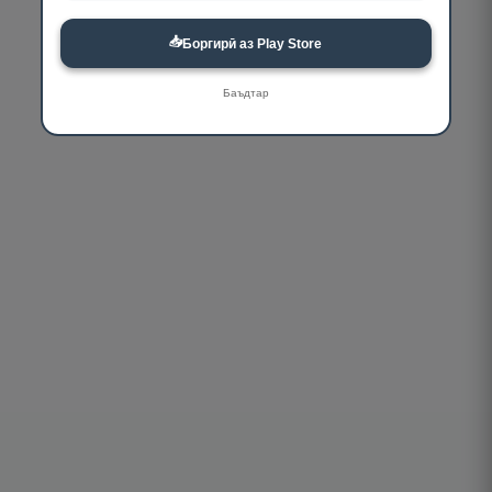
📥
Боргирӣ аз Play Store
Баъдтар