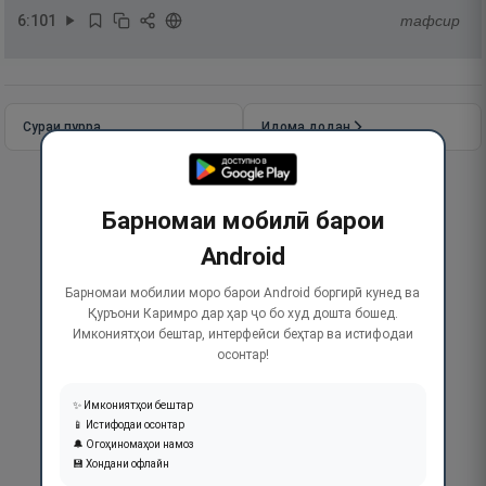
6
:
101
тафсир
Сураи пурра
Идома додан
Барномаи мобилӣ барои
Android
Барномаи мобилии моро барои Android боргирӣ кунед ва
Қуръони Каримро дар ҳар ҷо бо худ дошта бошед.
Имкониятҳои бештар, интерфейси беҳтар ва истифодаи
осонтар!
✨ Имкониятҳои бештар
📱 Истифодаи осонтар
🔔 Огоҳиномаҳои намоз
💾 Хондани офлайн