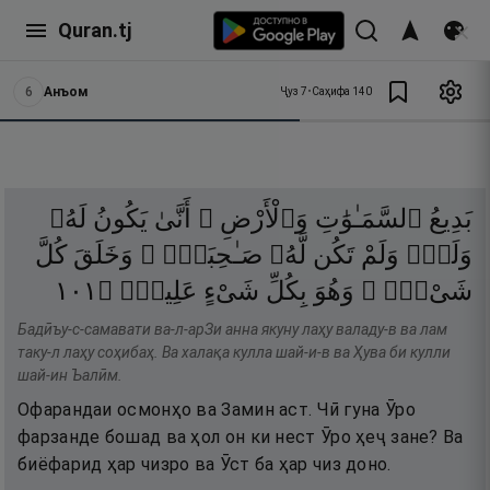
Quran.tj
6
Анъом
Ҷуз
7
•
Саҳифа
140
بَدِيعُ
ٱلسَّمَـٰوَٰتِ
وَٱلْأَرْضِ ۖ
أَنَّىٰ
يَكُونُ
لَهُۥ
وَلَدٌۭ
وَلَمْ
تَكُن
لَّهُۥ
صَـٰحِبَةٌۭ ۖ
وَخَلَقَ
كُلَّ
١٠١
۝
عَلِيمٌۭ
شَىْءٍ
بِكُلِّ
وَهُوَ
شَىْءٍۢ ۖ
Бадӣъу-с-самавати ва-л-арЗи анна якуну лаҳу валаду-в ва лам
таку-л лаҳу соҳибаҳ. Ва халақа кулла шай-и-в ва Ҳува би кулли
шай-ин Ъалӣм.
Офарандаи осмонҳо ва Замин аст. Чӣ гуна Ӯро
фарзанде бошад ва ҳол он ки нест Ӯро ҳеҷ зане? Ва
биёфарид ҳар чизро ва Ӯст ба ҳар чиз доно.