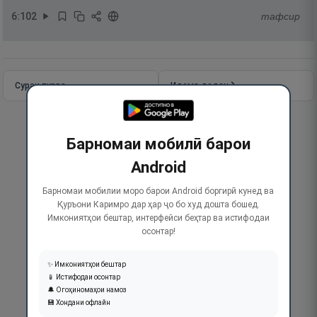
6
:
102
тафсир
Сураи пурра
Идома додан
Барномаи мобилӣ барои
Android
Барномаи мобилии моро барои Android боргирӣ кунед ва
Қуръони Каримро дар ҳар ҷо бо худ дошта бошед.
Имкониятҳои бештар, интерфейси беҳтар ва истифодаи
осонтар!
✨ Имкониятҳои бештар
📱 Истифодаи осонтар
🔔 Огоҳиномаҳои намоз
💾 Хондани офлайн