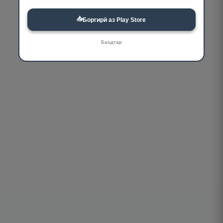
📥
Боргирӣ аз Play Store
Баъдтар