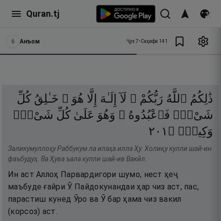
Quran.tj
6
Анъом
Ҷуз
7
•
Саҳифа
141
ذَٰلِكُمُ
ٱللَّهُ
رَبُّكُمْ ۖ
لَآ
إِلَـٰهَ
إِلَّا
هُوَ ۖ
خَـٰلِقُ
كُلِّ
شَىْءٍۢ
فَٱعْبُدُوهُ ۚ
وَهُوَ
عَلَىٰ
كُلِّ
شَىْءٍۢ
١٠٢
۝
وَكِيلٌۭ
Заликумуллоҳу Раббукум ла илаҳа илла Ҳу. Холиқу кулли шай-ин
фаъбудуҳ. Ва Ҳува ъала кулли шай-ив Вакӣл.
Ин аст Аллоҳ Парвардигори шумо, нест ҳеҷ
маъбуде ғайри Ӯ. Пайдокунандаи ҳар чиз аст, пас,
парастиш кунед Ӯро ва Ӯ бар ҳама чиз вакил
(корсоз) аст.