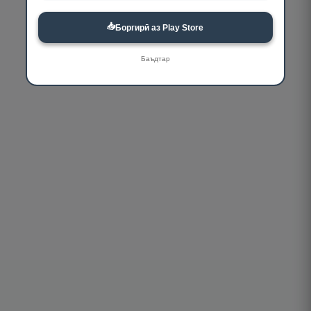
📥
Боргирӣ аз Play Store
Баъдтар