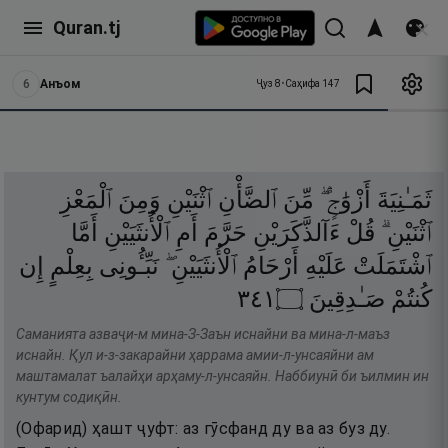
Quran.tj
6
Анъом
Ҷуз
8
•
Саҳифа
147
ثَمَـٰنِيَةَ
أَزْوَٰجٍۢ ۖ
مِّنَ
ٱلضَّأْنِ
ٱثْنَيْنِ
وَمِنَ
ٱلْمَعْزِ
ٱثْنَيْنِ ۗ
قُلْ
ءَآلذَّكَرَيْنِ
حَرَّمَ
أَمِ
ٱلْأُنثَيَيْنِ
أَمَّا
ٱشْتَمَلَتْ
عَلَيْهِ
أَرْحَامُ
ٱلْأُنثَيَيْنِ ۖ
نَبِّـُٔونِى
بِعِلْمٍ
إِن
١٤٣
۝
صَـٰدِقِينَ
كُنتُمْ
Саманията азваҷи-м мина-З-Заън иснайни ва мина-л-маъз
иснайн. Қул и-з-закарайни ҳаррама амии-л-унсаяйни ам
маштамалат ъалайҳи арҳаму-л-унсаяйн. Наббиунӣ би ъилмин ин
кунтум содиқӣн.
(Офарид) ҳашт ҷуфт: аз гӯсфанд ду ва аз буз ду.