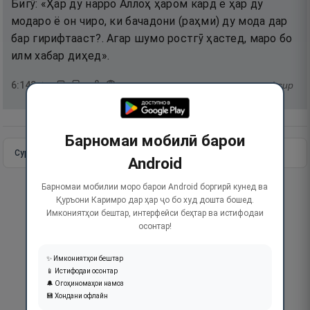
Бигӯ: «Ҳар ду нарро Аллоҳ ҳаром кард ё ҳар ду
модаро ё он чиро, ки бачадони (раҳми) ду мода дар
бар гирифтааст?. Агар шумо ростгӯ ҳастед, маро бо
илм хабар диҳед».
6
:
143
тафсир
Барномаи мобилӣ барои
Сураи пурра
Идома додан
Android
Барномаи мобилии моро барои Android боргирӣ кунед ва
Қуръони Каримро дар ҳар ҷо бо худ дошта бошед.
Имкониятҳои бештар, интерфейси беҳтар ва истифодаи
осонтар!
✨ Имкониятҳои бештар
📱 Истифодаи осонтар
🔔 Огоҳиномаҳои намоз
💾 Хондани офлайн