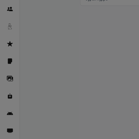
Пайғамбарон
Дуоҳо
Асмоул Ҳусно
Фарзи айн
Галерея
Махзани Маърифат
Барномаи мобилӣ
Пахшҳои зинда