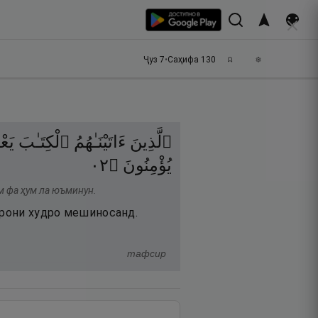
Ҷуз
7
•
Саҳифа
130
ٱلَّذِينَ
ءَاتَيْنَـٰهُمُ
ٱلْكِتَـٰبَ
يَعْ
٢٠
۝
يُؤْمِنُونَ
м фа ҳум ла юъминун.
арони худро мешиносанд.
тафсир