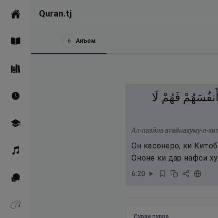
Quran.tj
Асосӣ
6
Анъом
Қуръон
Саҳеҳи Бухорӣ
َنفُسَهُمْ
فَهُمْ
لَا
Вақтҳои намоз
Омӯзиш
Ал-лазӣна атайнаҳуму-л-ки
Он касонеро, ки Китоб
Қироат
Ононе ки дар нафси х
6
:
20
Иқтибосҳо аз Қуръон
Зикрҳо
Сураи пурра