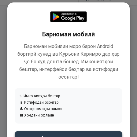
Барномаи мобилӣ
Барномаи мобилии моро барои Android
боргирӣ кунед ва Қуръони Каримро дар ҳар
ҷо бо худ дошта бошед. Имкониятҳои
бештар, интерфейси беҳтар ва истифодаи
осонтар!
✨ Имкониятҳои бештар
📱 Истифодаи осонтар
🔔 Огоҳиномаҳои намоз
💾 Хондани офлайн