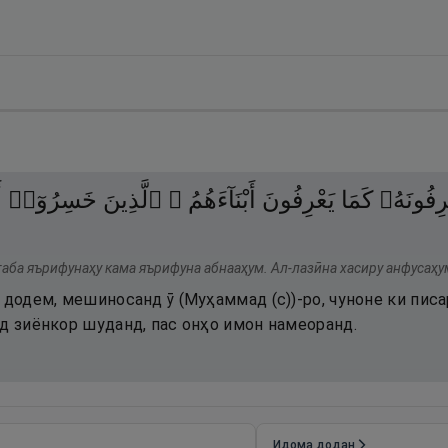
رِفُونَهُۥ
كَمَا
يَعْرِفُونَ
أَبْنَآءَهُمُ ۘ
ٱلَّذِينَ
خَسِرُوٓا۟
أ
таба яърифунаҳу кама яърифуна абнааҳум. Ал-лазӣна хасиру анфусаҳу
 додем, мешиносанд ӯ (Муҳаммад (с))-ро, чуноне ки пис
уд зиёнкор шуданд, пас онҳо имон намеоранд.
Идома додан