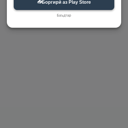
📥
Боргирӣ аз Play Store
Баъдтар