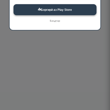
📥
Боргирӣ аз Play Store
Баъдтар