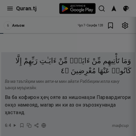
Quran.tj
6
Анъом
Ҷуз
7
•
Саҳифа
128
وَمَا
تَأْتِيهِم
مِّنْ
ءَايَةٍۢ
مِّنْ
ءَايَـٰتِ
رَبِّهِمْ
إِلَّا
٤
۝
مُعْرِضِينَ
عَنْهَا
كَانُوا۟
Ва ма таътӣҳим мин аяти-м мин айати Раббиҳим илла кану
ъанҳа муъризӣн.
Ва ба кофирон ҳеҷ ояте аз нишонаҳои Парвардигори
онҳо намеояд, магар ин ки аз он эърозкунанда
ҳастанд.
6
:
4
тафсир