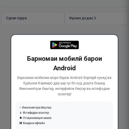
Сураи пурра
Идома додан
Барномаи мобилӣ барои
Android
Барномаи мобилии моро барои Android боргирӣ кунед ва
Қуръони Каримро дар ҳар ҷо бо худ дошта бошед.
Имкониятҳои бештар, интерфейси беҳтар ва истифодаи
осонтар!
✨ Имкониятҳои бештар
📱 Истифодаи осонтар
🔔 Огоҳиномаҳои намоз
💾 Хондани офлайн