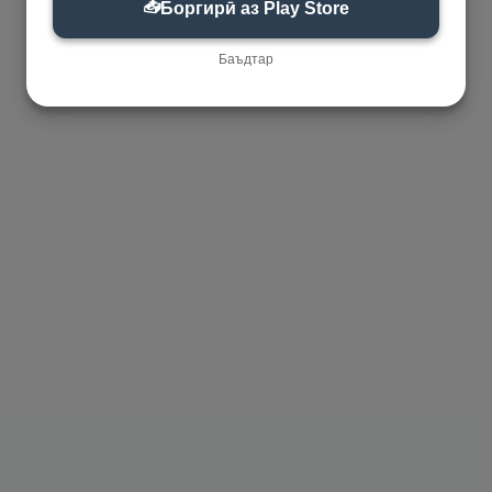
📥
Боргирӣ аз Play Store
Баъдтар