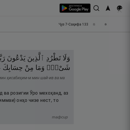
Ҷуз
7
•
Саҳифа
133
وَلَا
تَطْرُدِ
ٱلَّذِينَ
يَدْعُونَ
رَبّ
شَىْءٍۢ
وَمَا
مِنْ
حِسَابِكَ
ع
 мин ҳисабиҳим-м мин шай-ив ва ма
 ва розигии Ӯро мехоҳанд, аз
зиммаи) онҳо чизе нест, то
тафсир