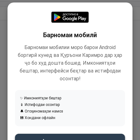
Идома додан
Барномаи мобилӣ
Барномаи мобилии моро барои Android
боргирӣ кунед ва Қуръони Каримро дар ҳар
ҷо бо худ дошта бошед. Имкониятҳои
бештар, интерфейси беҳтар ва истифодаи
осонтар!
✨ Имкониятҳои бештар
📱 Истифодаи осонтар
🔔 Огоҳиномаҳои намоз
💾 Хондани офлайн