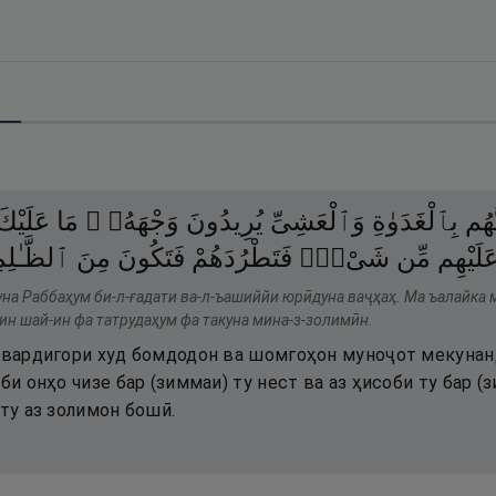
َهُم
بِٱلْغَدَوٰةِ
وَٱلْعَشِىِّ
يُرِيدُونَ
وَجْهَهُۥ ۖ
مَا
عَلَيْكَ
َلَيْهِم
مِّن
شَىْءٍۢ
فَتَطْرُدَهُمْ
فَتَكُونَ
مِنَ
ٱلظَّـٰلِم
ъуна Раббаҳум би-л-ғадати ва-л-ъашиййи юрӣдуна ваҷҳаҳ. Ма ъалайка
н шай-ин фа татрудаҳум фа такуна мина-з-золимӣн.
арвардигори худ бомдодон ва шомгоҳон муноҷот мекунанд
би онҳо чизе бар (зиммаи) ту нест ва аз ҳисоби ту бар (
 ту аз золимон бошӣ.