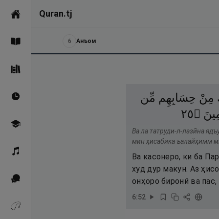
Quran.tj
Асосӣ
6
Анъом
Қуръон
Саҳеҳи Бухорӣ
مِنْ
حِسَابِهِم
مِّن
Вақтҳои намоз
٥٢
۝
ِينَ
Омӯзиш
Ва ла татруди-л-лазӣна яд
мин ҳисабика ъалайҳимм ми
Қироат
Ва касонеро, ки ба П
худ дур макун. Аз ҳисо
Иқтибосҳо аз Қуръон
онҳоро биронӣ ва пас,
6
:
52
Зикрҳо