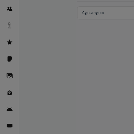
Пайғамбарон
Сураи пурра
Дуоҳо
Асмоул Ҳусно
Фарзи айн
Галерея
Махзани Маърифат
Барномаи мобилӣ
Пахшҳои зинда