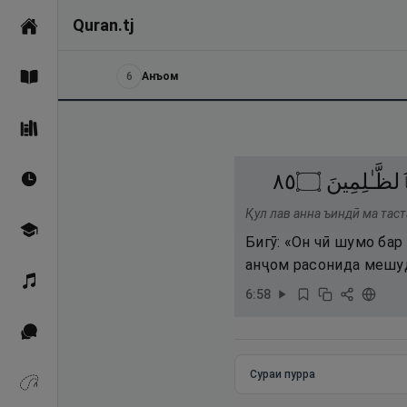
Quran.tj
Асосӣ
6
Анъом
Қуръон
Саҳеҳи Бухорӣ
٥٨
۝
لظَّـٰلِمِينَ
Вақтҳои намоз
Қул лав анна ъиндӣ ма таст
Омӯзиш
Бигӯ: «Он чӣ шумо бар
анҷом расонида мешуд
Қироат
6
:
58
Иқтибосҳо аз Қуръон
Сураи пурра
Зикрҳо