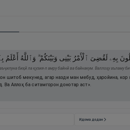
لُونَ
بِهِۦ
لَقُضِىَ
ٱلْأَمْرُ
بَيْنِى
وَبَيْنَكُمْ ۗ
وَٱللَّهُ
أَعْلَمُ
بِٱ
аъҷилуна биҳӣ ла қузия-л амру байнӣ ва байнакум. Валлоҳу аъламу би
 он шитоб мекунед, агар назди ман мебуд, ҳаройина, ко
. Ва Аллоҳ ба ситамгорон донотар аст».
Идома додан