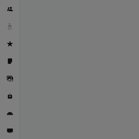
Пайғамбарон
Дуоҳо
Асмоул Ҳусно
Фарзи айн
Галерея
Махзани Маърифат
Барномаи мобилӣ
Пахшҳои зинда