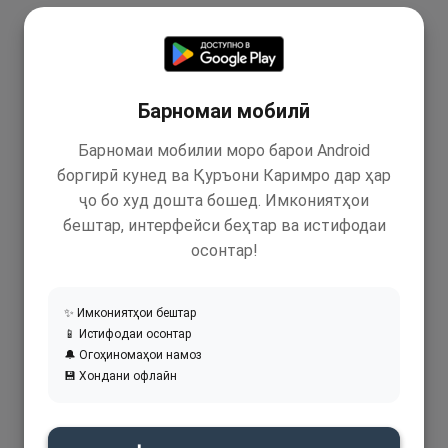
Барномаи мобилӣ
Барномаи мобилии моро барои Android
боргирӣ кунед ва Қуръони Каримро дар ҳар
ҷо бо худ дошта бошед. Имкониятҳои
бештар, интерфейси беҳтар ва истифодаи
осонтар!
✨ Имкониятҳои бештар
📱 Истифодаи осонтар
🔔 Огоҳиномаҳои намоз
💾 Хондани офлайн