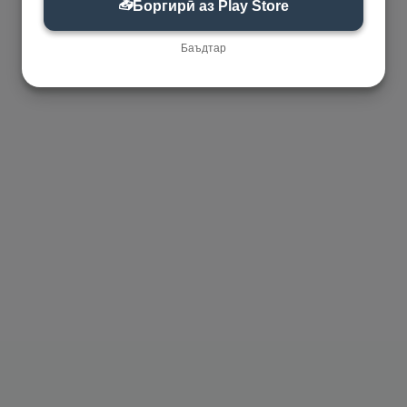
📥
Боргирӣ аз Play Store
Баъдтар