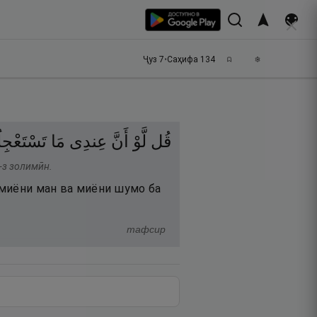
Ҷуз
7
•
Саҳифа
134
قُل
لَّوْ
أَنَّ
عِندِى
مَا
تَسْتَعْجِ
-з золимӣн.
р миёни ман ва миёни шумо ба
тафсир