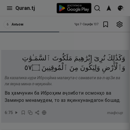
Quran.tj
6
Анъом
Ҷуз
7
•
Саҳифа
137
وَكَذَٰلِكَ
نُرِىٓ
إِبْرَٰهِيمَ
مَلَكُوتَ
ٱلسَّمَـٰوَٰتِ
٧٥
۝
ٱلْمُوقِنِينَ
مِنَ
وَلِيَكُونَ
وَٱلْأَرْضِ
Ва казалика нури Иброҳӣма малакута-с самавати ва-л-арЗи ва
ли якуна мина-л-муқинӣн.
Ва ҳамчунин ба Иброҳим аҷоиботи осмонҳо ва
Заминро менамудем, то аз яқинкунандагон бошад.
6
:
75
тафсир