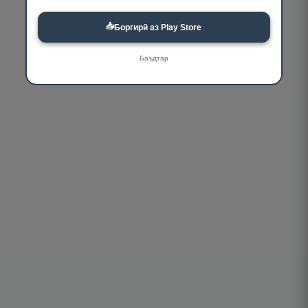
📥
Боргирӣ аз Play Store
Баъдтар