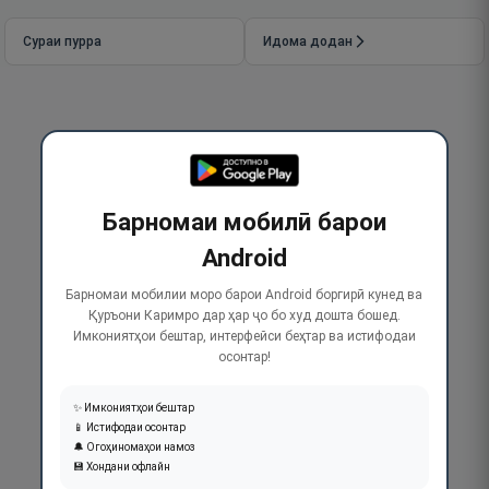
Сураи пурра
Идома додан
Барномаи мобилӣ барои
Android
Барномаи мобилии моро барои Android боргирӣ кунед ва
Қуръони Каримро дар ҳар ҷо бо худ дошта бошед.
Имкониятҳои бештар, интерфейси беҳтар ва истифодаи
осонтар!
✨ Имкониятҳои бештар
📱 Истифодаи осонтар
🔔 Огоҳиномаҳои намоз
💾 Хондани офлайн