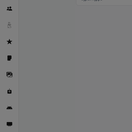
Пайғамбарон
Дуоҳо
Асмоул Ҳусно
Фарзи айн
Галерея
Махзани Маърифат
Барномаи мобилӣ
Пахшҳои зинда