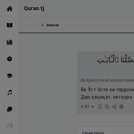
Quran.tj
Асосӣ
6
Анъом
Қуръон
Саҳеҳи Бухорӣ
صَّلْنَا
ٱلْـَٔايَـٰتِ
Вақтҳои намоз
Омӯзиш
Ва Ҳува-л-лазӣ ҷаъала лаку
Ва Ӯст Зоте ки гардон
Қироат
Дар ҳақиқат, оятҳоро 
6
:
97
Иқтибосҳо аз Қуръон
Зикрҳо
Сураи пурра