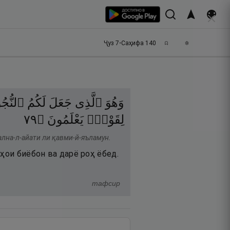
Ҷуз
7
•
Саҳифа
140
وَهُوَ
ٱلَّذِى
جَعَلَ
لَكُمُ
ٱلنُّجُ
٩٧
۝
يَعْلَمُونَ
لِقَوْمٍۢ
сална-л-айати ли қавми-й-яъламун.
ҳои биёбон ва дарё роҳ ёбед.
тафсир