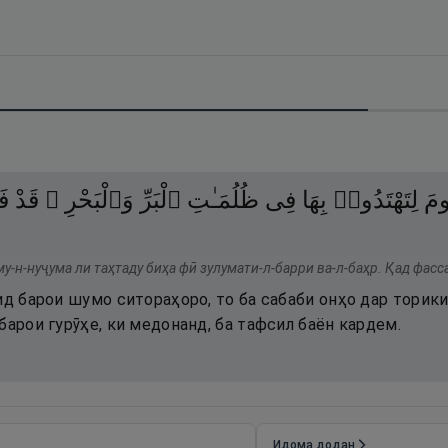
ومَ
لِتَهْتَدُوا۟
بِهَا
فِى
ظُلُمَـٰتِ
ٱلْبَرِّ
وَٱلْبَحْرِ ۗ
قَدْ
فَ
му-н-нуҷума ли таҳтаду биҳа фӣ зулумати-л-барри ва-л-баҳр. Қад фас
ид барои шумо ситораҳоро, то ба сабаби онҳо дар торики
барои гурӯҳе, ки медонанд, ба тафсил баён кардем.
Идома додан