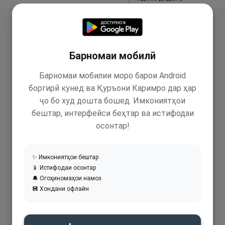
Барномаи мобилӣ
Барномаи мобилии моро барои Android
боргирӣ кунед ва Қуръони Каримро дар ҳар
ҷо бо худ дошта бошед. Имкониятҳои
бештар, интерфейси беҳтар ва истифодаи
осонтар!
✨ Имкониятҳои бештар
📱 Истифодаи осонтар
🔔 Огоҳиномаҳои намоз
💾 Хондани офлайн