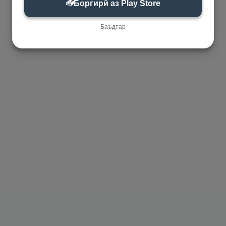
📥
Боргирӣ аз Play Store
Баъдтар