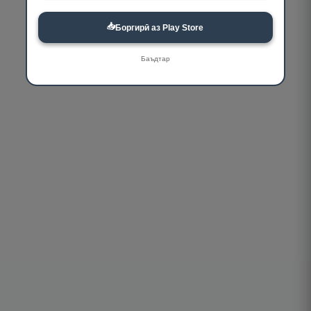
📥
Боргирӣ аз Play Store
Баъдтар