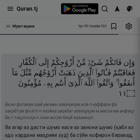
Quran.tj
60
Мумтаҳана
Ҷуз
28
•
Саҳифа
550
وَإِن
فَاتَكُمْ
شَىْءٌۭ
مِّنْ
أَزْوَٰجِكُمْ
إِلَى
ٱلْكُفَّارِ
فَعَاقَبْتُمْ
فَـَٔاتُوا۟
ٱلَّذِينَ
ذَهَبَتْ
أَزْوَٰجُهُم
مِّثْلَ
مَآ
أَنفَقُوا۟ ۚ
وَٱتَّقُوا۟
ٱللَّهَ
ٱلَّذِىٓ
أَنتُم
بِهِۦ
مُؤْمِنُونَ
١١
۝
Ва ин фатакум шай-ум мин азваҷикум ила-л-куффари фа
ъақабтум фа ату-л-лазӣна заҳабат азваҷуҳум-м мисла ма анфақу.
Ва-т-тақуллоҳа-л лази антум биҳӣ муъминун.
Ва агар аз дасти шумо касе аз занони шумо (қабл аз
адо кардани маҳрияи худ) ба сӯйи кофирон биравад,