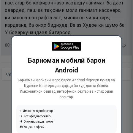
пас, агар бо кофирон ғазо кардеду ғанимат ба даст
овардед, пеш аз тақсими моли ғанимат касонеро,
ки занонашон рафта аст, мисли он чӣ ки харҷ
кардаанд, ба онҳо бидиҳед. Ва аз Худое ки шумо ба
Ӯ боваркунандаед битарсед.
60
:
11
тафсир
Барномаи мобилӣ барои
Android
Сураи пурра
Идома додан
Барномаи мобилии моро барои Android боргирӣ кунед ва
Қуръони Каримро дар ҳар ҷо бо худ дошта бошед.
Имкониятҳои бештар, интерфейси беҳтар ва истифодаи
осонтар!
✨ Имкониятҳои бештар
📱 Истифодаи осонтар
🔔 Огоҳиномаҳои намоз
💾 Хондани офлайн