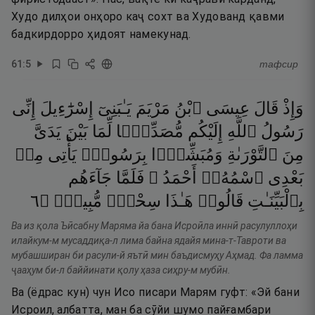
Худо дилҳои онҳоро каҷ сохт ва Худованд қавми
бадкирдорро ҳидоят намекунад.
61
:
5
тафсир
وَإِذْ
قَالَ
عِيسَى
ٱبْنُ
مَرْيَمَ
يَـٰبَنِىٓ
إِسْرَٰٓءِيلَ
إِنِّى
رَسُولُ
ٱللَّهِ
إِلَيْكُم
مُّصَدِّقًۭا
لِّمَا
بَيْنَ
يَدَىَّ
مِنَ
ٱلتَّوْرَىٰةِ
وَمُبَشِّرًۢا
بِرَسُولٍۢ
يَأْتِى
مِنۢ
بَعْدِى
ٱسْمُهُۥٓ
أَحْمَدُ ۖ
فَلَمَّا
جَآءَهُم
٦
۝
مُّبِينٌۭ
سِحْرٌۭ
هَـٰذَا
قَالُوا۟
بِٱلْبَيِّنَـٰتِ
Ва из қола Ъӣсабну Маряма йа бана Исроӣла иннӣ расулуллоҳи
илайкум-м мусаддиқа-л лима байна ядайя мина-т-Тавроти ва
мубашширан би расули-й яътӣ мин баъдисмуҳу Аҳмад. Фа ламма
ҷааҳум би-л баййинати қолу ҳаза сиҳру-м мубӣн.
Ва (ёдрас кун) чун Исо писари Марям гуфт: «Эй бани
Исроил, албатта, ман ба сӯйи шумо пайғамбари