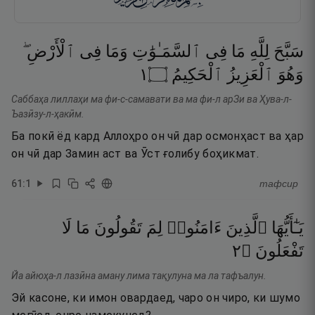
سَبَّحَ
لِلَّهِ
مَا
فِى
ٱلسَّمَـٰوَٰتِ
وَمَا
فِى
ٱلْأَرْضِ ۖ
١
۝
ٱلْحَكِيمُ
ٱلْعَزِيزُ
وَهُوَ
Саббаҳа лиллаҳи ма фи-с-самавати ва ма фи-л арЗи ва Ҳува-л-
Ъазӣзу-л-ҳакӣм.
Ба покӣ ёд кард Аллоҳро он чӣ дар осмонҳаст ва ҳар
он чӣ дар Замин аст ва Ӯст ғолибу боҳикмат.
61
:
1
тафсир
يَـٰٓأَيُّهَا
ٱلَّذِينَ
ءَامَنُوا۟
لِمَ
تَقُولُونَ
مَا
لَا
٢
۝
تَفْعَلُونَ
Йа айюҳа-л лазӣна аману лима тақулуна ма ла тафъалун.
Эй касоне, ки имон овардаед, чаро он чиро, ки шумо