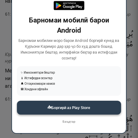
намекунад.
61
:
7
тафсир
Барномаи мобилӣ барои
Android
يُرِيدُونَ
لِيُطْفِـُٔوا۟
نُورَ
ٱللَّهِ
بِأَفْوَٰهِهِمْ
وَٱللَّهُ
Барномаи мобилии моро барои Android боргирӣ кунед ва
٨
۝
ٱلْكَـٰفِرُونَ
كَرِهَ
وَلَوْ
نُورِهِۦ
مُتِمُّ
Қуръони Каримро дар ҳар ҷо бо худ дошта бошед.
Имкониятҳои бештар, интерфейси беҳтар ва истифодаи
Юрӣдуна ли ютфиу нураллоҳи би афваҳиҳим валлоҳу мутимму
осонтар!
нуриҳӣ ва лав кариҳа-л-кафирун.
Мехоҳанд, ки нури Аллоҳро бо даҳонҳои хеш фурӯ
✨ Имкониятҳои бештар
нишонанд. Худованд комилкунандаи нури Худ аст,
📱 Истифодаи осонтар
🔔 Огоҳиномаҳои намоз
агарчи кофирон нохуш доранд.
💾 Хондани офлайн
61
:
8
тафсир
📥
Боргирӣ аз Play Store
هُوَ
ٱلَّذِىٓ
أَرْسَلَ
رَسُولَهُۥ
بِٱلْهُدَىٰ
وَدِينِ
Баъдтар
ٱلْحَقِّ
لِيُظْهِرَهُۥ
عَلَى
ٱلدِّينِ
كُلِّهِۦ
وَلَوْ
كَرِهَ