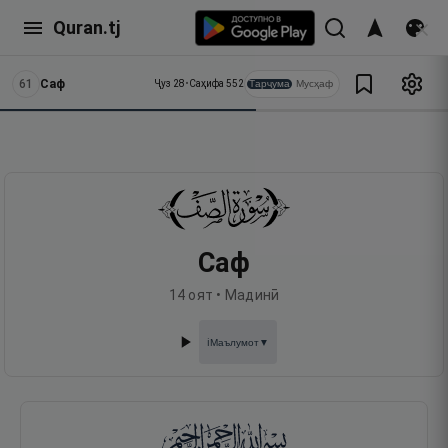
Quran.tj
61
Саф
Тарҷума
Мусҳаф
Ҷуз
28
•
Саҳифа
552
Саф
14
оят •
Мадинӣ
Маълумот
▼
ℹ️