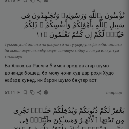
61
:
10
تُؤْمِنُونَ
بِٱللَّهِ
وَرَسُولِهِۦ
وَتُجَـٰهِدُونَ
فِى
سَبِيلِ
ٱللَّهِ
بِأَمْوَٰلِكُمْ
وَأَنفُسِكُمْ ۚ
ذَٰلِكُمْ
١١
۝
تَعْلَمُونَ
كُنتُمْ
إِن
لَّكُمْ
خَيْرٌۭ
Туъминуна биллаҳи ва расулиҳӣ ва туҷаҳидуна фӣ сабӣлиллаҳи
би амваликум ва анфусикум. заликум хайру-л лакум ин кунтум
таъламун.
Ба Аллоҳ ва Расули Ӯ имон оред ва агар шумо
донанда бошед, бо молу ҷони худ дар роҳи Худо
набард кунед, ин барои шумо беҳтар аст.
61
:
11
тафсир
يَغْفِرْ
لَكُمْ
ذُنُوبَكُمْ
وَيُدْخِلْكُمْ
جَنَّـٰتٍۢ
تَجْرِى
مِن
تَحْتِهَا
ٱلْأَنْهَـٰرُ
وَمَسَـٰكِنَ
طَيِّبَةًۭ
فِى