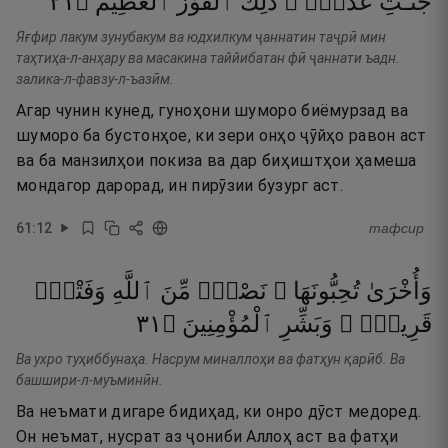
١٢
۝
ٱلْعَظِيمُ
ٱلْفَوْزُ
ذَٰلِكَ
عَدْنٍۢ ۚ
جَنَّـٰتِ
Яғфир лакум зунубакум ва юдхилкум ҷаннатин таҷрӣ мин
таҳтиҳа-л-анҳару ва масакина таййибатан фӣ ҷаннати ъадн.
залика-л-фавзу-л-ъазӣм.
Агар чунин кунед, гуноҳони шуморо биёмурзад ва
шуморо ба бустонҳое, ки зери онҳо ҷӯйҳо равон аст
ва ба манзилҳои покиза ва дар биҳиштҳои ҳамеша
мондагор дарорад, ин пирӯзии бузург аст.
61
:
12
тафсир
وَأُخْرَىٰ
تُحِبُّونَهَا ۖ
نَصْرٌۭ
مِّنَ
ٱللَّهِ
وَفَتْحٌۭ
١٣
۝
ٱلْمُؤْمِنِينَ
وَبَشِّرِ
قَرِيبٌۭ ۗ
Ва ухро туҳиббунаҳа. Насрум миналлоҳи ва фатҳун қарӣб. Ва
башшири-л-муъминӣн.
Ва неъмати дигаре бидиҳад, ки онро дӯст медоред.
Он неъмат, нусрат аз ҷониби Аллоҳ аст ва фатҳи