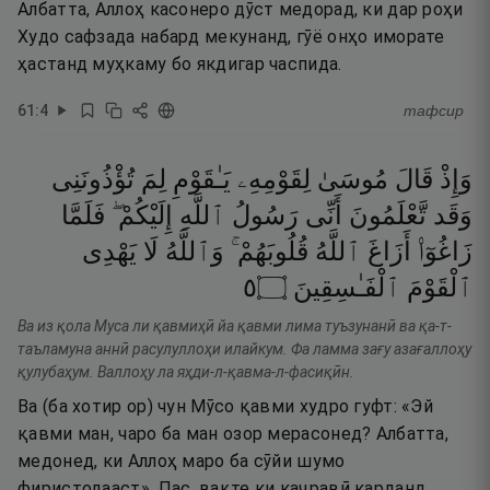
Албатта, Аллоҳ касонеро дӯст медорад, ки дар роҳи
Худо сафзада набард мекунанд, гӯё онҳо иморате
ҳастанд муҳкаму бо якдигар часпида.
61
:
4
тафсир
وَإِذْ
قَالَ
مُوسَىٰ
لِقَوْمِهِۦ
يَـٰقَوْمِ
لِمَ
تُؤْذُونَنِى
وَقَد
تَّعْلَمُونَ
أَنِّى
رَسُولُ
ٱللَّهِ
إِلَيْكُمْ ۖ
فَلَمَّا
زَاغُوٓا۟
أَزَاغَ
ٱللَّهُ
قُلُوبَهُمْ ۚ
وَٱللَّهُ
لَا
يَهْدِى
٥
۝
ٱلْفَـٰسِقِينَ
ٱلْقَوْمَ
Ва из қола Муса ли қавмиҳӣ йа қавми лима туъзунанӣ ва қа-т-
таъламуна аннӣ расулуллоҳи илайкум. Фа ламма зағу азағаллоҳу
қулубаҳум. Валлоҳу ла яҳди-л-қавма-л-фасиқӣн.
Ва (ба хотир ор) чун Мӯсо қавми худро гуфт: «Эй
қавми ман, чаро ба ман озор мерасонед? Албатта,
медонед, ки Аллоҳ маро ба сӯйи шумо
фиристодааст». Пас, вақте ки каҷравӣ карданд,