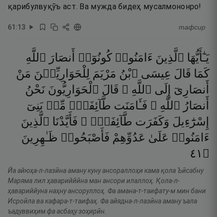
қарибулвуқӯъ аст. Ва мужда бидеҳ мусалмононро!
61
:
13
тафсир
يَـٰٓأَيُّهَا
ٱلَّذِينَ
ءَامَنُوا۟
كُونُوٓا۟
أَنصَارَ
ٱللَّهِ
كَمَا
قَالَ
عِيسَى
ٱبْنُ
مَرْيَمَ
لِلْحَوَارِيِّـۧنَ
مَنْ
أَنصَارِىٓ
إِلَى
ٱللَّهِ ۖ
قَالَ
ٱلْحَوَارِيُّونَ
نَحْنُ
أَنصَارُ
ٱللَّهِ ۖ
فَـَٔامَنَت
طَّآئِفَةٌۭ
مِّنۢ
بَنِىٓ
إِسْرَٰٓءِيلَ
وَكَفَرَت
طَّآئِفَةٌۭ ۖ
فَأَيَّدْنَا
ٱلَّذِينَ
ءَامَنُوا۟
عَلَىٰ
عَدُوِّهِمْ
فَأَصْبَحُوا۟
ظَـٰهِرِينَ
١٤
۝
Йа айюҳа-л-лазӣна аману куну ансораллоҳи кама қола Ъӣсабну
Маряма лил ҳавариййӣна ман ансори илаллоҳ. Қола-л-
ҳавариййуна наҳну ансоруллоҳ. Фа амана-т-таифату-м мин бани
Исроӣла ва кафара-т-таифаҳ. Фа айядна-л-лазӣна аману ъала
ъадуввиҳим фа асбаҳу зоҳирӣн.