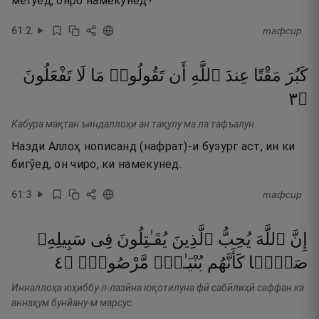
мегӯед, онро намекунед?
61
:
2
тафсир
كَبُرَ
مَقْتًا
عِندَ
ٱللَّهِ
أَن
تَقُولُوا۟
مَا
لَا
تَفْعَلُونَ
٣
۝
Кабура мақтан ъиндаллоҳи ан тақулу ма ла тафъалун.
Назди Аллоҳ нописанд (нафрат)-и бузург аст, ин ки
бигӯед, он чиро, ки намекунед.
61
:
3
тафсир
إِنَّ
ٱللَّهَ
يُحِبُّ
ٱلَّذِينَ
يُقَـٰتِلُونَ
فِى
سَبِيلِهِۦ
٤
۝
مَّرْصُوصٌۭ
بُنْيَـٰنٌۭ
كَأَنَّهُم
صَفًّۭا
Инналлоҳа юҳиббу-л-лазӣна юқотилуна фӣ сабӣлиҳӣ саффан ка
аннаҳум бунйану-м марсус.