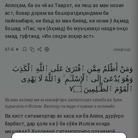
Аллоҳам, ба он чӣ аз Таврот, ки пеш аз ман нозил
аст, бовар дорам ва башоратдиҳандаам ба
пайғамбаре, ки баъд аз ман биёяд, ки номи ӯ Аҳмад
бошад. «Пас, чун (Аҳмад) бо муъҷизаҳо назди онҳо
омад, гуфтанд: «Ин сеҳри зоҳир аст».
61
:
6
тафсир
وَمَنْ
أَظْلَمُ
مِمَّنِ
ٱفْتَرَىٰ
عَلَى
ٱللَّهِ
ٱلْكَذِبَ
وَهُوَ
يُدْعَىٰٓ
إِلَى
ٱلْإِسْلَـٰمِ ۚ
وَٱللَّهُ
لَا
يَهْدِى
٧
۝
ٱلظَّـٰلِمِينَ
ٱلْقَوْمَ
Ва ман азламу ми-м-манифтаро ъалаллоҳил казиба ва Ҳува
юдъа ила-л-Ислом. Валлоҳу ла яҳди-л-қавма-з-золимӣн.
Ва кист ситамгортар аз касе ки ба Аллоҳ дурӯғро
барбаст, дар ҳоле ки ӯ ба сӯйи Ислом хонда
мешавад? Худованд ситамгаронро роҳнамоӣ