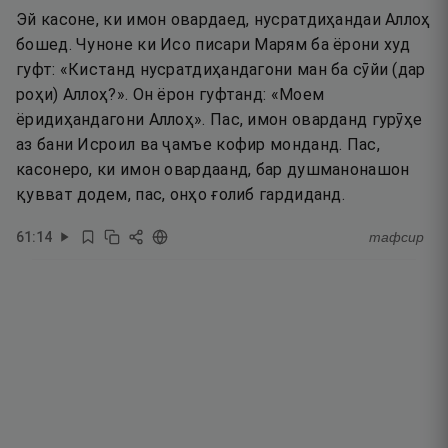
Эй касоне, ки имон овардаед, нусратдиҳандаи Аллоҳ
бошед. Чуноне ки Исо писари Марям ба ёрони худ
гуфт: «Кистанд нусратдиҳандагони ман ба сӯйи (дар
роҳи) Аллоҳ?». Он ёрон гуфтанд: «Моем
ёридиҳандагони Аллоҳ». Пас, имон оварданд гурӯҳе
аз бани Исроил ва ҷамъе кофир монданд. Пас,
касонеро, ки имон овардаанд, бар душманонашон
қувват додем, пас, онҳо ғолиб гардиданд.
61
:
14
тафсир