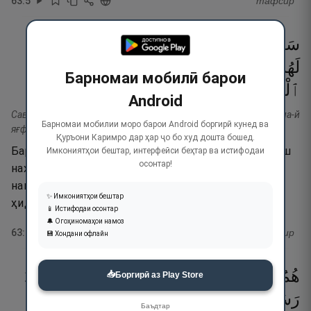
63
:
5
тафсир
سَوَآءٌ
عَلَيْهِمْ
أَسْتَغْفَرْتَ
لَهُمْ
أَمْ
لَمْ
تَسْتَغْفِرْ
لَهُمْ
لَن
يَغْفِرَ
ٱللَّهُ
لَهُمْ ۚ
إِنَّ
ٱللَّهَ
لَا
يَهْدِى
Барномаи мобилӣ барои
٦
۝
ٱلْفَـٰسِقِينَ
ٱلْقَوْمَ
Android
Саваун ъалайҳим астағфарта лаҳум ам лам тастағфир лаҳум ла-й
Барномаи мобилии моро барои Android боргирӣ кунед ва
яғфираллоҳу лаҳум. Инналлоҳа ла яҳди-л-қавма-л-фосиқӣн.
Қуръони Каримро дар ҳар ҷо бо худ дошта бошед.
Барои онҳо омурзиш бихоҳӣ ё барои онҳо омурзиш
Имкониятҳои бештар, интерфейси беҳтар ва истифодаи
осонтар!
нахоҳӣ, баробар аст. Ҳаргиз Худо онҳоро
намеомурзад. Албатта, гурӯҳи фосиқонро Аллоҳ
✨ Имкониятҳои бештар
ҳидоят намекунад!
📱 Истифодаи осонтар
🔔 Огоҳиномаҳои намоз
63
:
6
тафсир
💾 Хондани офлайн
هُمُ
ٱلَّذِينَ
يَقُولُونَ
لَا
تُنفِقُوا۟
عَلَىٰ
مَنْ
عِندَ
📥
Боргирӣ аз Play Store
رَسُولِ
ٱللَّهِ
حَتَّىٰ
يَنفَضُّوا۟ ۗ
وَلِلَّهِ
خَزَآئِنُ
Баъдтар