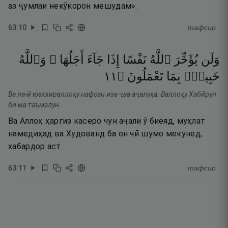
аз ҷумлаи некӯкорон мешудам».
63
:
10
тафсир
وَلَن
يُؤَخِّرَ
ٱللَّهُ
نَفْسًا
إِذَا
جَآءَ
أَجَلُهَا ۚ
وَٱللَّهُ
١١
۝
تَعْمَلُونَ
بِمَا
خَبِيرٌۢ
Ва ла-й юаххираллоҳу нафсан иза ҷаа аҷалуҳа. Валлоҳу Хабӣрун
би ма таъмалун.
Ва Аллоҳ ҳаргиз касеро чун аҷали ӯ биёяд, муҳлат
намедиҳад ва Худованд ба он чӣ шумо мекунед,
хабардор аст.
63
:
11
тафсир