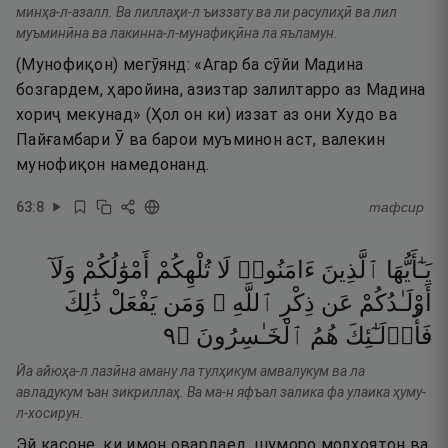
минҳа-л-азалл. Ва лиллаҳи-л ъиззату ва ли расулиҳӣ ва лил
муъминӣна ва лакинна-л-мунафиқӣна ла яъламун.
(Мунофиқон) мегӯянд: «Агар ба сӯйи Мадина
бозгардем, ҳаройина, азизтар залилтарро аз Мадина
хориҷ мекунад» (Ҳол он ки) иззат аз они Худо ва
Пайғамбари Ӯ ва барои муъминон аст, валекин
мунофиқон намедонанд.
63
:
8
тафсир
يَـٰٓأَيُّهَا
ٱلَّذِينَ
ءَامَنُوا۟
لَا
تُلْهِكُمْ
أَمْوَٰلُكُمْ
وَلَآ
أَوْلَـٰدُكُمْ
عَن
ذِكْرِ
ٱللَّهِ ۚ
وَمَن
يَفْعَلْ
ذَٰلِكَ
٩
۝
ٱلْخَـٰسِرُونَ
هُمُ
فَأُو۟لَـٰٓئِكَ
Йа айюҳа-л лазӣна аману ла тулҳикум амвалукум ва ла
авладукум ъан зикриллаҳ. Ва ма-н яфъал залика фа улаика ҳуму-
л-хосирун.
Эй касоне, ки имон овардаед, шуморо молҳоятон ва