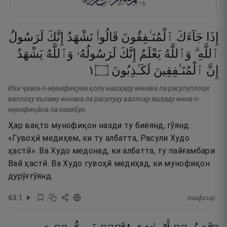
إِذَا
جَآءَكَ
ٱلْمُنَـٰفِقُونَ
قَالُوا۟
نَشْهَدُ
إِنَّكَ
لَرَسُولُ
ٱللَّهِ ۗ
وَٱللَّهُ
يَعْلَمُ
إِنَّكَ
لَرَسُولُهُۥ
وَٱللَّهُ
يَشْهَدُ
١
۝
لَكَـٰذِبُونَ
ٱلْمُنَـٰفِقِينَ
إِنَّ
Иза ҷаака-л-мунафиқуна қолу нашҳаду иннака ла расулуллоҳи
валлоҳу яъламу иннака ла расулуҳу валлоҳу яшҳаду инна-л-
мунафиқӣна ла казибун.
Ҳар вақто мунофиқон назди ту биёянд, гӯянд:
«Гувоҳӣ медиҳем, ки ту албатта, Расули Худо
ҳастӣ». Ва Худо медонад, ки албатта, ту пайғамбари
Вай ҳастӣ. Ва Худо гувоҳӣ медиҳад, ки мунофиқон
дурӯғгӯянд.
63
:
1
тафсир