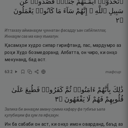
ٱتَّخَذُوٓا۟
أَيْمَـٰنَهُمْ
جُنَّةًۭ
فَصَدُّوا۟
عَن
سَبِيلِ
ٱللَّهِ ۚ
إِنَّهُمْ
سَآءَ
مَا
كَانُوا۟
يَعْمَلُونَ
٢
۝
Иттахазу айманаҳум ҷуннатан фасадду ъан сабӣлиллаҳ.
Иннаҳум саа ма кану яъмалун.
Қасамҳои худро сипар гирифтанд, пас, мардумро аз
роҳи Худо бозмедоранд. Албатта, он чиро, ки онҳо
мекунанд, бад аст.
63
:
2
тафсир
ذَٰلِكَ
بِأَنَّهُمْ
ءَامَنُوا۟
ثُمَّ
كَفَرُوا۟
فَطُبِعَ
عَلَىٰ
٣
۝
يَفْقَهُونَ
لَا
فَهُمْ
قُلُوبِهِمْ
Залика би аннаҳум аману сумма кафару фа тубиъа ъала
қулубиҳим фа ҳум ла яфқаҳун.
Ин ба сабаби он аст, ки онҳо имон оварданд, баъд аз