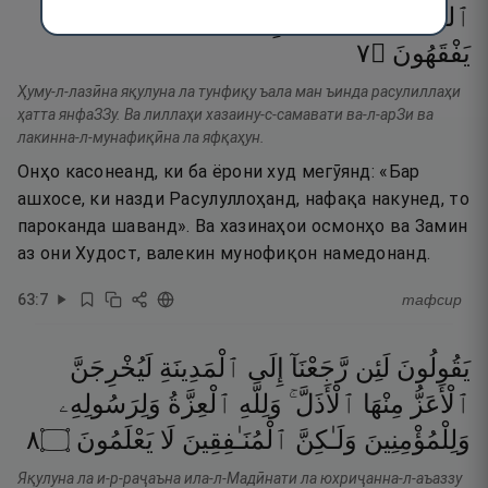
ٱلسَّمَـٰوَٰتِ
وَٱلْأَرْضِ
وَلَـٰكِنَّ
ٱلْمُنَـٰفِقِينَ
لَا
٧
۝
يَفْقَهُونَ
Ҳуму-л-лазӣна яқулуна ла тунфиқу ъала ман ъинда расулиллаҳи
ҳатта янфаЗЗу. Ва лиллаҳи хазаину-с-самавати ва-л-арЗи ва
лакинна-л-мунафиқӣна ла яфқаҳун.
Онҳо касонеанд, ки ба ёрони худ мегӯянд: «Бар
ашхосе, ки назди Расулуллоҳанд, нафақа накунед, то
пароканда шаванд». Ва хазинаҳои осмонҳо ва Замин
аз они Худост, валекин мунофиқон намедонанд.
63
:
7
тафсир
يَقُولُونَ
لَئِن
رَّجَعْنَآ
إِلَى
ٱلْمَدِينَةِ
لَيُخْرِجَنَّ
ٱلْأَعَزُّ
مِنْهَا
ٱلْأَذَلَّ ۚ
وَلِلَّهِ
ٱلْعِزَّةُ
وَلِرَسُولِهِۦ
٨
۝
يَعْلَمُونَ
لَا
ٱلْمُنَـٰفِقِينَ
وَلَـٰكِنَّ
وَلِلْمُؤْمِنِينَ
Яқулуна ла и-р-раҷаъна ила-л-Мадӣнати ла юхриҷанна-л-аъаззу