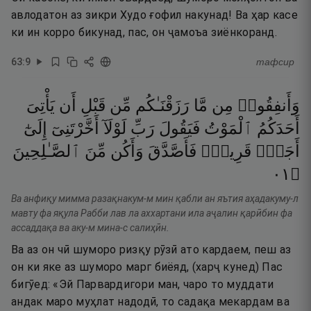
авлодатон аз зикри Худо ғофил накунад! Ва ҳар касе
ки ин корро бикунад, пас, он ҷамоъа зиёнкоранд.
63
:
9
тафсир
وَأَنفِقُوا۟
مِن
مَّا
رَزَقْنَـٰكُم
مِّن
قَبْلِ
أَن
يَأْتِىَ
أَحَدَكُمُ
ٱلْمَوْتُ
فَيَقُولَ
رَبِّ
لَوْلَآ
أَخَّرْتَنِىٓ
إِلَىٰٓ
أَجَلٍۢ
قَرِيبٍۢ
فَأَصَّدَّقَ
وَأَكُن
مِّنَ
ٱلصَّـٰلِحِينَ
١٠
۝
Ва анфиқу мимма разақнакум-м мин қабли ан яътия аҳадакуму-л
мавту фа яқула Рабби лав ла аххартани ила аҷалин қарӣбин фа
ассаддақа ва аку-м мина-с салиҳӣн.
Ва аз он чӣ шуморо ризқу рӯзӣ ато кардаем, пеш аз
он ки яке аз шуморо марг биёяд, (харҷ кунед) Пас
бигӯед: «Эй Парвардигори ман, чаро то муддати
андак маро муҳлат надодӣ, то садақа мекардам ва