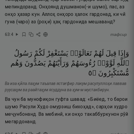
мепиндоранд. Онҳоянд душманон(-и шумо), пас, аз
онҳо ҳазар кун. Аллоҳ онҳоро ҳалок гардонад, ки чӣ
гуна (чаро) аз (роҳи) ҳақ гардонида мешаванд?
63
:
4
тафсир
وَإِذَا
قِيلَ
لَهُمْ
تَعَالَوْا۟
يَسْتَغْفِرْ
لَكُمْ
رَسُولُ
ٱللَّهِ
لَوَّوْا۟
رُءُوسَهُمْ
وَرَأَيْتَهُمْ
يَصُدُّونَ
وَهُم
٥
۝
مُّسْتَكْبِرُونَ
Ва иза қӣла лаҳум таъалав ястағфир лакум расулуллоҳи лаввав
руусаҳум ва раайтаҳум ясуддуна ва ҳум-м мустакбирун.
Ва чун ба мунофиқон гуфта шавад: «Биёед, то барои
шумо Расули Худо омурзиш бихоҳад», сарҳои худро
меҷунбонанд. Ва мебинӣ, ки онҳо такаббуркунон рӯй
мегардонанд.