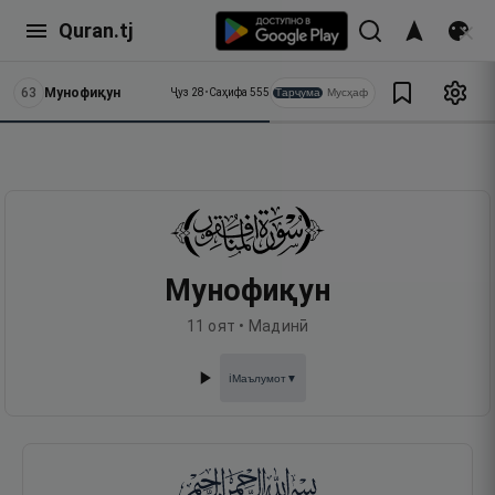
Quran.tj
63
Мунофиқун
Тарҷума
Мусҳаф
Ҷуз
28
•
Саҳифа
555
Мунофиқун
11
оят •
Мадинӣ
Маълумот
▼
ℹ️