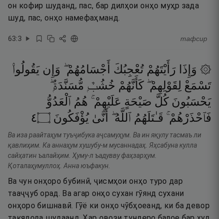
он кофир шуданд, пас, бар дилҳои онҳо муҳр зада
шуд, пас, онҳо намефаҳманд.
63
:
3
тафсир
۞ وَإِذَا
رَأَيْتَهُمْ
تُعْجِبُكَ
أَجْسَامُهُمْ ۖ
وَإِن
يَقُولُوا۟
تَسْمَعْ
لِقَوْلِهِمْ ۖ
كَأَنَّهُمْ
خُشُبٌۭ
مُّسَنَّدَةٌۭ ۖ
يَحْسَبُونَ
كُلَّ
صَيْحَةٍ
عَلَيْهِمْ ۚ
هُمُ
ٱلْعَدُوُّ
٤
۝
يُؤْفَكُونَ
أَنَّىٰ
ٱللَّهُ ۖ
قَـٰتَلَهُمُ
فَٱحْذَرْهُمْ ۚ
Ва иза раайтаҳум туъҷибука аҷсамуҳум. Ва ин яқулу тасмаъ ли
қавлиҳим. Ка аннаҳум хушубу-м мусаннадаҳ. Яҳсабуна кулла
сайҳатин ъалайҳим. Ҳуму-л ъадувву фаҳзарҳум.
Қоталаҳумуллоҳ. Анна юъфакун.
Ва чун онҳоро бубинӣ, ҷисмҳои онҳо туро дар
тааҷҷуб орад. Ва агар онҳо сухан гӯянд сухани
онҳоро бишнавӣ. Гӯё ки онҳо чӯбҳоеанд, ки ба девор
такядода шудаанд. Ҳар овози тундеро балое бар худ