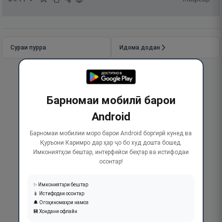
Сураи пурра
Идома додан
Барномаи мобилӣ барои
Android
Барномаи мобилии моро барои Android боргирӣ кунед ва
Қуръони Каримро дар ҳар ҷо бо худ дошта бошед.
Имкониятҳои бештар, интерфейси беҳтар ва истифодаи
осонтар!
✨ Имкониятҳои бештар
📱 Истифодаи осонтар
🔔 Огоҳиномаҳои намоз
💾 Хондани офлайн