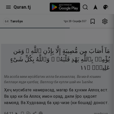
Quran.tj
64
Тағобун
Ҷуз
28
•
Саҳифа
557
مَآ
أَصَابَ
مِن
مُّصِيبَةٍ
إِلَّا
بِإِذْنِ
ٱللَّهِ ۗ
وَمَن
يُؤْمِنۢ
بِٱللَّهِ
يَهْدِ
قَلْبَهُۥ ۚ
وَٱللَّهُ
بِكُلِّ
شَىْءٍ
١١
۝
عَلِيمٌۭ
Ма асоба мим мусӣбатин илла би изниллаҳ. Ва ма-й юъмин
биллаҳи яҳди қалбаҳ. Валлоҳу би кулли шай-ин Ъалӣм.
Ҳеҷ мусибате намерасад, магар ба ҳукми Аллоҳ аст.
Ва ҳар ки ба Аллоҳ имон орад, дили ӯро ҳидоят
намояд. Ва Худованд ба ҳар чизе (ки бошад) доност.
64
:
11
тафсир