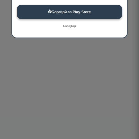
📥
Боргирӣ аз Play Store
Баъдтар