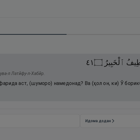
١٤
۝
ٱلْخَبِيرُ
طِيفُ
Ҳува-л Латӣфу-л-Хабӣр.
фарида аст, (шуморо) намедонад? Ва (ҳол он, ки) Ӯ борик
Идома додан