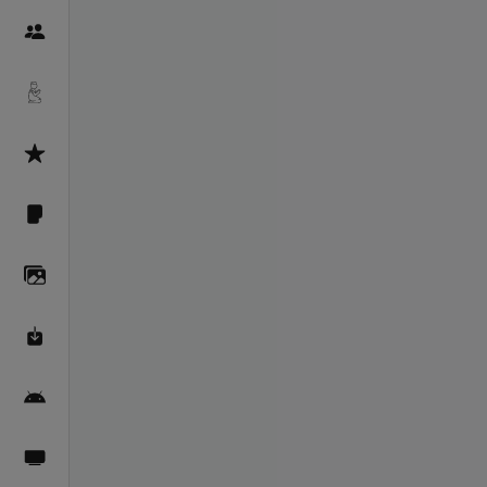
Пайғамбарон
Дуоҳо
Асмоул Ҳусно
Фарзи айн
Галерея
Махзани Маърифат
Барномаи мобилӣ
Пахшҳои зинда