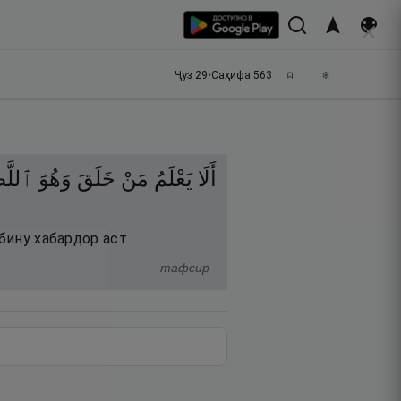
Ҷуз
29
•
Саҳифа
563
أَلَا
يَعْلَمُ
مَنْ
خَلَقَ
وَهُوَ
ٱللَّ
бину хабардор аст.
тафсир