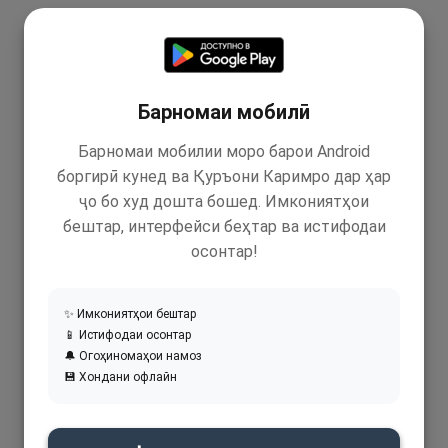
Барномаи мобилӣ
Барномаи мобилии моро барои Android
боргирӣ кунед ва Қуръони Каримро дар ҳар
ҷо бо худ дошта бошед. Имкониятҳои
бештар, интерфейси беҳтар ва истифодаи
осонтар!
✨ Имкониятҳои бештар
📱 Истифодаи осонтар
🔔 Огоҳиномаҳои намоз
💾 Хондани офлайн