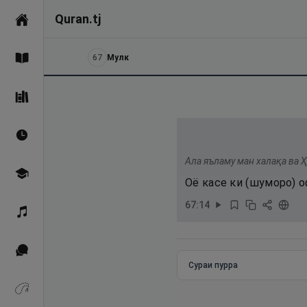
Quran.tj
Асосӣ
67
Мулк
Қуръон
Саҳеҳи Бухорӣ
Вақтҳои намоз
Ала яъламу ман халақа ва 
Омӯзиш
Оё касе ки (шуморо) о
67
:
14
Қироат
Иқтибосҳо аз Қуръон
Сураи пурра
Зикрҳо