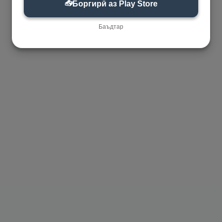
📥
Боргирӣ аз Play Store
Баъдтар