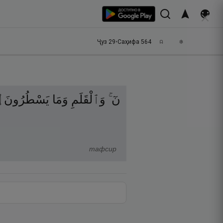
Ҷуз
29
•
Саҳифа
564
۝
يَسْطُرُونَ
وَمَا
وَٱلْقَلَمِ
نٓ ۚ
тафсир