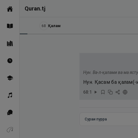
Quran.tj
Асосӣ
68
Қалам
Қуръон
Саҳеҳи Бухорӣ
Вақтҳои намоз
Нун. Ва-л-қалами ва ма ясту
Омӯзиш
Нун. Қасам ба қалам(-и
68
:
1
Қироат
Иқтибосҳо аз Қуръон
Сураи пурра
Зикрҳо