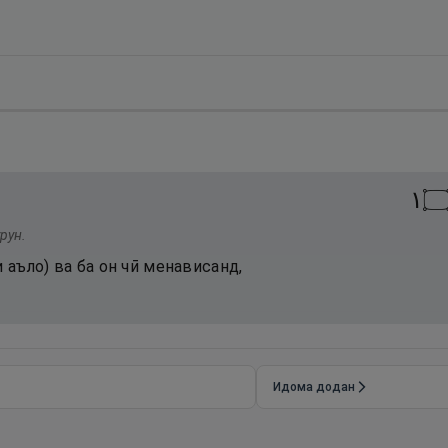
١
рун.
 аъло) ва ба он чӣ менависанд,
Идома додан