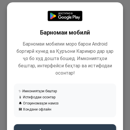
Барномаи мобилӣ
Барномаи мобилии моро барои Android
боргирӣ кунед ва Қуръони Каримро дар ҳар
ҷо бо худ дошта бошед. Имкониятҳои
бештар, интерфейси беҳтар ва истифодаи
осонтар!
✨ Имкониятҳои бештар
📱 Истифодаи осонтар
🔔 Огоҳиномаҳои намоз
💾 Хондани офлайн