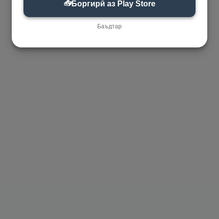
📥
Боргирӣ аз Play Store
Баъдтар