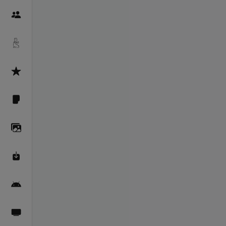
Пайғамбарон
Дуоҳо
Асмоул Ҳусно
Фарзи айн
Галерея
Махзани Маърифат
Барномаи мобилӣ
Пахшҳои зинда