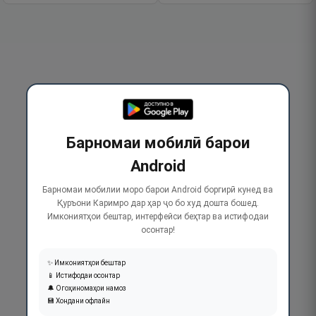
Барномаи мобилӣ барои
Android
Барномаи мобилии моро барои Android боргирӣ кунед ва
Қуръони Каримро дар ҳар ҷо бо худ дошта бошед.
Имкониятҳои бештар, интерфейси беҳтар ва истифодаи
осонтар!
✨ Имкониятҳои бештар
📱 Истифодаи осонтар
🔔 Огоҳиномаҳои намоз
💾 Хондани офлайн