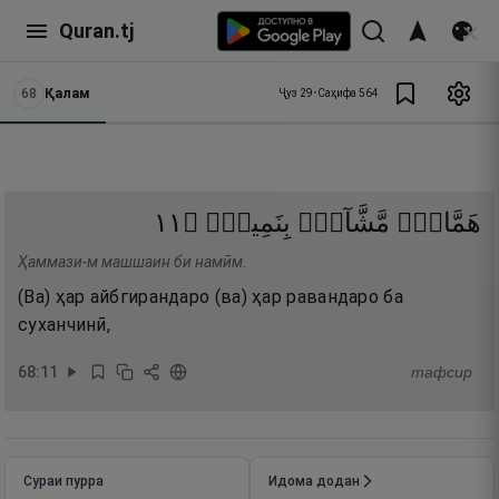
Quran.tj
68
Қалам
Ҷуз
29
•
Саҳифа
564
١١
۝
بِنَمِيمٍۢ
مَّشَّآءٍۭ
هَمَّازٍۢ
Ҳаммази-м машшаин би намӣм.
(Ва) ҳар айбгирандаро (ва) ҳар равандаро ба
суханчинӣ,
68
:
11
тафсир
Сураи пурра
Идома додан