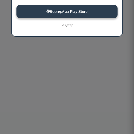
📥
Боргирӣ аз Play Store
Баъдтар