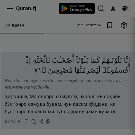
Quran.tj
68
Қалам
Ҷуз
29
•
Саҳифа
565
إِنَّا
بَلَوْنَـٰهُمْ
كَمَا
بَلَوْنَآ
أَصْحَـٰبَ
ٱلْجَنَّةِ
إِذْ
١٧
۝
مُصْبِحِينَ
لَيَصْرِمُنَّهَا
أَقْسَمُوا۟
Инна балавнаҳум кама балавна асҳаба-л-ҷаннати из ақсаму ла
ясримуннаҳа мусбиҳӣн.
Ҳаройина, Мо онҳоро озмудем, чуноне ки соҳиби
бӯстонро озмуда будем, чун қасам хӯрданд, ки
бӯстонро ба ҳангоми субҳ дараву ҷамъ кунанд.
68
:
17