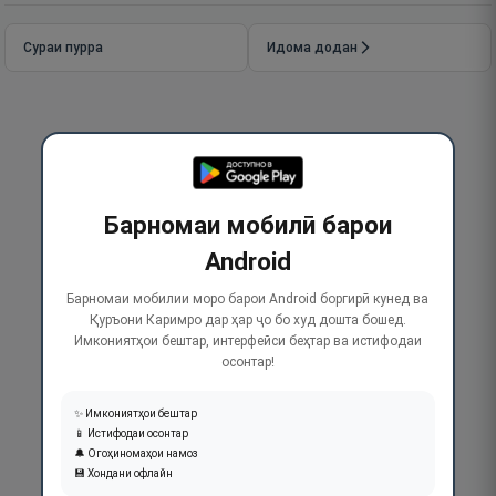
Сураи пурра
Идома додан
Барномаи мобилӣ барои
Android
Барномаи мобилии моро барои Android боргирӣ кунед ва
Қуръони Каримро дар ҳар ҷо бо худ дошта бошед.
Имкониятҳои бештар, интерфейси беҳтар ва истифодаи
осонтар!
✨ Имкониятҳои бештар
📱 Истифодаи осонтар
🔔 Огоҳиномаҳои намоз
💾 Хондани офлайн