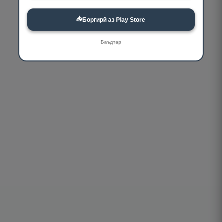
📥
Боргирӣ аз Play Store
Баъдтар