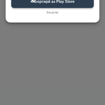
📥
Боргирӣ аз Play Store
Баъдтар