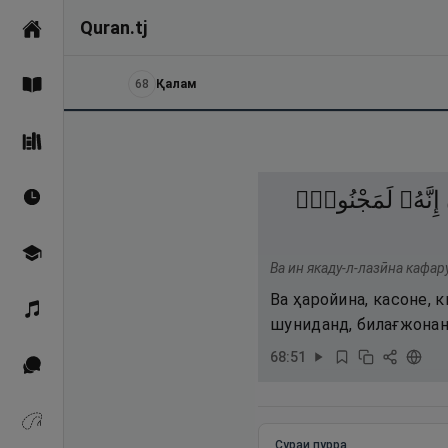
Quran.tj
Асосӣ
68
Қалам
Қуръон
Саҳеҳи Бухорӣ
إِنَّهُۥ
لَمَجْنُونٌۭ
Вақтҳои намоз
Омӯзиш
Ва ин якаду-л-лазӣна кафар
Ва ҳаройина, касоне, 
Қироат
шуниданд, билағжонанд
68
:
51
Иқтибосҳо аз Қуръон
Зикрҳо
Сураи пурра