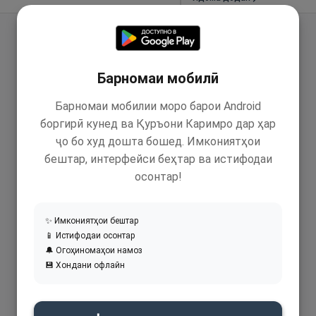
Барномаи мобилӣ
Барномаи мобилии моро барои Android
боргирӣ кунед ва Қуръони Каримро дар ҳар
ҷо бо худ дошта бошед. Имкониятҳои
бештар, интерфейси беҳтар ва истифодаи
осонтар!
✨ Имкониятҳои бештар
📱 Истифодаи осонтар
🔔 Огоҳиномаҳои намоз
💾 Хондани офлайн