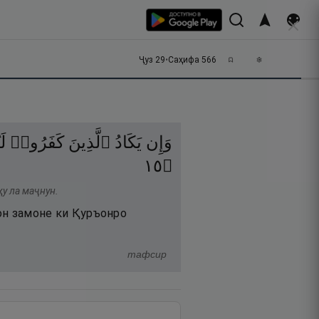
Ҷуз
29
•
Саҳифа
566
وَإِن
يَكَادُ
ٱلَّذِينَ
كَفَرُوا۟
لَ
٥١
۝
ҳу ла маҷнун.
 он замоне ки Қуръонро
тафсир