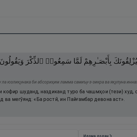
يُزْلِقُونَكَ
بِأَبْصَـٰرِهِمْ
لَمَّا
سَمِعُوا۟
ٱلذِّكْرَ
وَيَقُولُونَ
у ла юзлиқунака би абсориҳим ламма самиъу-з-зикра ва яқулуна инна
ки кофир шуданд, наздиканд туро ба чашмҳои (тези) худ,
 ва мегӯянд: «Ба ростӣ, ин Пайғамбар девона аст».
Идома додан