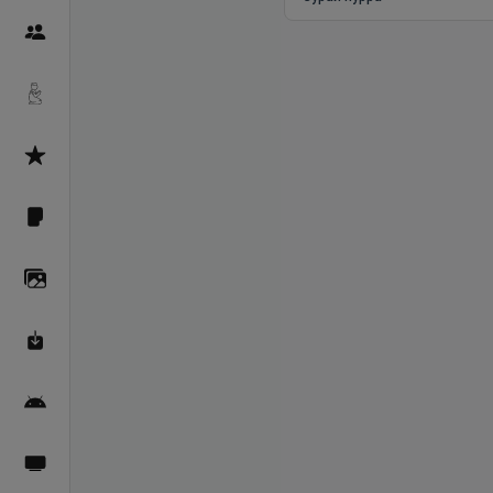
Пайғамбарон
Дуоҳо
Асмоул Ҳусно
Фарзи айн
Галерея
Махзани Маърифат
Барномаи мобилӣ
Пахшҳои зинда