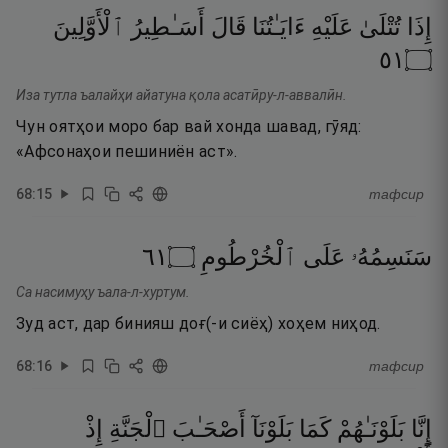
إِذَا
تُتْلَىٰ
عَلَيْهِ
ءَايَـٰتُنَا
قَالَ
أَسَـٰطِيرُ
ٱلْأَوَّلِينَ
١٥
۝
Иза тутла ъалайҳи айатуна қола асатӣру-л-аввалӣн.
Чун оятҳои моро бар вай хонда шавад, гӯяд:
«Афсонаҳои пешиниён аст».
68
:
15
тафсир
١٦
۝
ٱلْخُرْطُومِ
عَلَى
سَنَسِمُهُۥ
Са насимуҳу ъала-л-хуртум.
Зуд аст, дар бинияш доғ(-и сиёҳ) хоҳем ниҳод.
68
:
16
тафсир
إِنَّا
بَلَوْنَـٰهُمْ
كَمَا
بَلَوْنَآ
أَصْحَـٰبَ
ٱلْجَنَّةِ
إِذْ