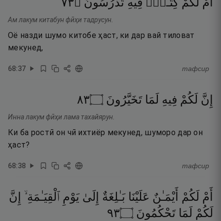
٣٧
۝
تَدْرُسُونَ
فِيهِ
كِتَـٰبٌۭ
لَكُمْ
أَمْ
Ам лакум китабун фӣҳи тадрусун.
Оё назди шумо китобе ҳаст, ки дар вай тиловат
мекунед,
68
:
37
тафсир
٣٨
۝
تَخَيَّرُونَ
لَمَا
فِيهِ
لَكُمْ
إِنَّ
Инна лакум фӣҳи лама тахайярун.
Ки ба ростӣ он чӣ ихтиёр мекунед, шуморо дар он
ҳаст?
68
:
38
тафсир
أَمْ
لَكُمْ
أَيْمَـٰنٌ
عَلَيْنَا
بَـٰلِغَةٌ
إِلَىٰ
يَوْمِ
ٱلْقِيَـٰمَةِ ۙ
إِنَّ
٣٩
۝
تَحْكُمُونَ
لَمَا
لَكُمْ