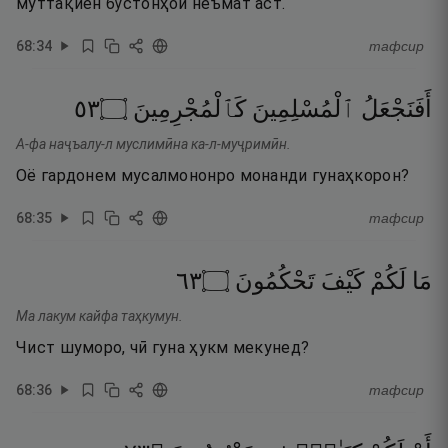
муттақиён бӯстонҳои неъмат аст.
68
:
34
тафсир
٣٥
۝
كَٱلْمُجْرِمِينَ
ٱلْمُسْلِمِينَ
أَفَنَجْعَلُ
А-фа наҷъалу-л муслимӣна ка-л-муҷримӣн.
Оё гардонем мусалмононро монанди гунаҳкорон?
68
:
35
тафсир
٣٦
۝
تَحْكُمُونَ
كَيْفَ
لَكُمْ
مَا
Ма лакум кайфа таҳкумун.
Чист шуморо, чӣ гуна ҳукм мекунед?
68
:
36
тафсир