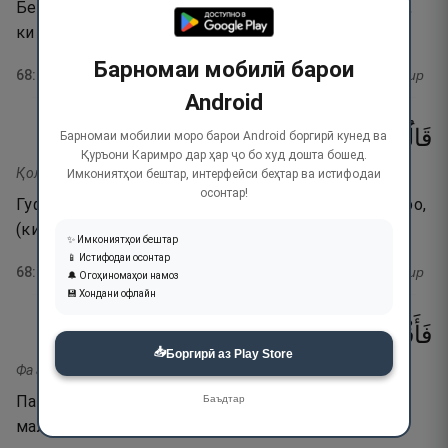
Беҳтарини онҳо гуфт: «Оё ба шумо нагуфта будам,
ки чаро Худоро ба поки ёд намекунед?».
Барномаи мобилӣ барои
68
:
28
тафсир
Android
٢٩
۝
ظَـٰلِمِينَ
كُنَّا
إِنَّا
رَبِّنَآ
سُبْحَـٰنَ
قَالُوا۟
Барномаи мобилии моро барои Android боргирӣ кунед ва
Қуръони Каримро дар ҳар ҷо бо худ дошта бошед.
Қолу субҳона Раббина инна кунна золимӣн.
Имкониятҳои бештар, интерфейси беҳтар ва истифодаи
осонтар!
Гуфтанд: «Ба покӣ ёд мекунем Парвардигори худро,
(ки) ҳаройина, мо ситамгор будем».
✨ Имкониятҳои бештар
📱 Истифодаи осонтар
68
:
29
тафсир
🔔 Огоҳиномаҳои намоз
💾 Хондани офлайн
٣٠
۝
يَتَلَـٰوَمُونَ
بَعْضٍۢ
عَلَىٰ
بَعْضُهُمْ
فَأَقْبَلَ
📥
Боргирӣ аз Play Store
Фа ақбала баъЗуҳум ъала баъЗи-й яталавамун.
Пас, баъзеи онҳо бар баъзе рӯй оварда,
Баъдтар
маломаткунон бо якдигар,