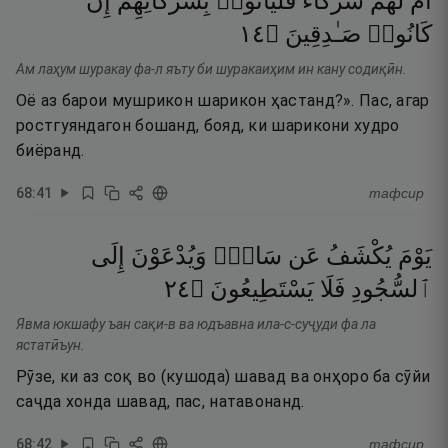
أَمْ
لَهُمْ
شُرَكَآءُ
فَلْيَأْتُوا۟
بِشُرَكَآئِهِمْ
إِن
٤١
۝
صَـٰدِقِينَ
كَانُوا۟
Ам лаҳум шуракау фа-л яъту би шуракаиҳим ин кану содиқӣн.
Оё аз барои мушрикон шарикон ҳастанд?». Пас, агар
ростгуяндагон бошанд, бояд, ки шарикони худро
биёранд.
68
:
41
тафсир
يَوْمَ
يُكْشَفُ
عَن
سَاقٍۢ
وَيُدْعَوْنَ
إِلَى
٤٢
۝
يَسْتَطِيعُونَ
فَلَا
ٱلسُّجُودِ
Явма юкшафу ъан сақи-в ва юдъавна ила-с-суҷуди фа ла
ястатӣъун.
Рӯзе, ки аз соқ во (кушода) шавад ва онҳоро ба сӯйи
саҷда хонда шавад, пас, натавонанд.
68
:
42
тафсир