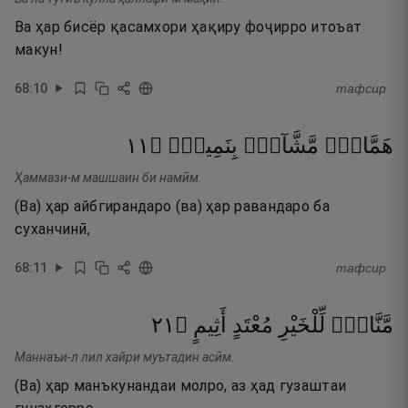
Ва ҳар бисёр қасамхори ҳақиру фоҷирро итоъат
макун!
68
:
10
тафсир
١١
۝
بِنَمِيمٍۢ
مَّشَّآءٍۭ
هَمَّازٍۢ
Ҳаммази-м машшаин би намӣм.
(Ва) ҳар айбгирандаро (ва) ҳар равандаро ба
суханчинӣ,
68
:
11
тафсир
١٢
۝
أَثِيمٍ
مُعْتَدٍ
لِّلْخَيْرِ
مَّنَّاعٍۢ
Маннаъи-л лил хайри муътадин асӣм.
(Ва) ҳар манъкунандаи молро, аз ҳад гузаштаи