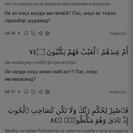
Ам тас-алуҳум аҷран фаҳум-м мим мағрами-м мусқалун.
Оё аз онҳо музде металабӣ? Пас, онҳо аз товон
гаронбор шудаанд?
68
:
46
тафсир
٤٧
۝
يَكْتُبُونَ
فَهُمْ
ٱلْغَيْبُ
عِندَهُمُ
أَمْ
Ам ъиндаҳуму-л-ғайбу фа ҳум яктубун.
Оё назди онҳо илми ғайб аст? Пас, онҳо
менависанд?
68
:
47
тафсир
فَٱصْبِرْ
لِحُكْمِ
رَبِّكَ
وَلَا
تَكُن
كَصَاحِبِ
ٱلْحُوتِ
٤٨
۝
مَكْظُومٌۭ
وَهُوَ
نَادَىٰ
إِذْ
Фасбир ли ҳукми Раббика ва ла такун ка саҳиби-л ҳути из нада ва