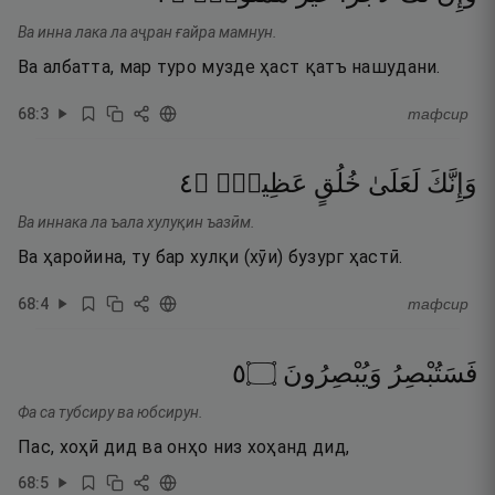
Ва инна лака ла аҷран ғайра мамнун.
Ва албатта, мар туро музде ҳаст қатъ нашудани.
68
:
3
тафсир
٤
۝
عَظِيمٍۢ
خُلُقٍ
لَعَلَىٰ
وَإِنَّكَ
Ва иннака ла ъала хулуқин ъазӣм.
Ва ҳаройина, ту бар хулқи (хӯи) бузург ҳастӣ.
68
:
4
тафсир
٥
۝
وَيُبْصِرُونَ
فَسَتُبْصِرُ
Фа са тубсиру ва юбсирун.
Пас, хоҳӣ дид ва онҳо низ хоҳанд дид,
68
:
5