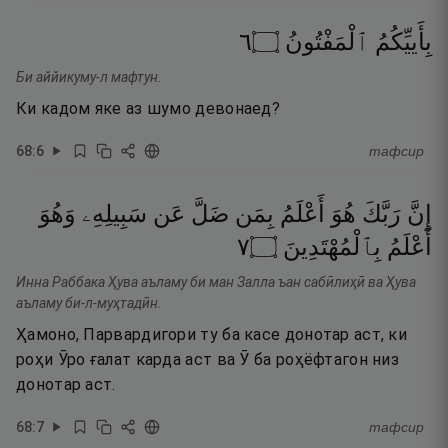
٦
۝
ٱلْمَفْتُونُ
بِأَييِّكُمُ
Би аййикуму-л мафтун.
Ки кадом яке аз шумо девонаед?
68
:
6
тафсир
إِنَّ
رَبَّكَ
هُوَ
أَعْلَمُ
بِمَن
ضَلَّ
عَن
سَبِيلِهِۦ
وَهُوَ
٧
۝
بِٱلْمُهْتَدِينَ
أَعْلَمُ
Инна Раббака Ҳува аъламу би ман Залла ъан сабӣлиҳӣ ва Ҳува
аъламу би-л-муҳтадӣн.
Ҳамоно, Парвардигори ту ба касе донотар аст, ки
роҳи Ӯро ғалат карда аст ва Ӯ ба роҳёфтагон низ
донотар аст.
68
:
7
тафсир