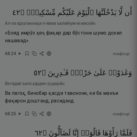
٢٤
۝
مِّسْكِينٌۭ
عَلَيْكُم
ٱلْيَوْمَ
يَدْخُلَنَّهَا
لَّا
أَن
Ал-ла ядхуланнаҳа-л-явма ъалайкум-м мискӣн.
«Бояд имрӯз ҳеҷ фақир дар бӯстони шумо дохил
нашавад».
68
:
24
тафсир
٢٥
۝
قَـٰدِرِينَ
حَرْدٍۢ
عَلَىٰ
وَغَدَوْا۟
Ва ғадав ъала ҳардин қодирӣн.
Ва пагоҳ, бинобар қасди тавононе, ки ба манъи
фақирон доштанд, расиданд.
68
:
25
тафсир
٢٦
۝
لَضَآلُّونَ
إِنَّا
قَالُوٓا۟
رَأَوْهَا
فَلَمَّا