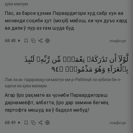
ҳува макзум.
Пас, аз барои ҳукми Парвардигори худ сабр кун ва
монанди соҳиби ҳут (моҳӣ) мабош, ки чун дуъо кард
ва дили ӯ пур аз ғам шуда буд.
68
:
48
тафсир
لَّوْلَآ
أَن
تَدَٰرَكَهُۥ
نِعْمَةٌۭ
مِّن
رَّبِّهِۦ
لَنُبِذَ
٤٩
۝
مَذْمُومٌۭ
وَهُوَ
بِٱلْعَرَآءِ
Лав ла ан тадаракаҳу ниъматун ми-р-Раббиҳӣ ла нубиза би-л-
ъарои ва ҳува мазмум.
Агар ӯро раҳмате аз ҷониби Парвардигораш
дарнамеёфт, албатта, ӯро дар замини бегиёҳ
партофта мешуд ва ӯ бадҳол мебуд!
68
:
49
тафсир