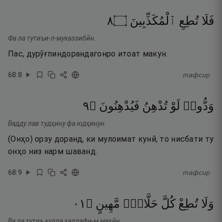
٨
۝
ٱلْمُكَذِّبِينَ
تُطِعِ
فَلَا
Фа ла тутиъи-л-муказзибӣн.
Пас, дурӯғпиндорандагонро итоат макун.
68
:
8
тафсир
٩
۝
فَيُدْهِنُونَ
تُدْهِنُ
لَوْ
وَدُّوا۟
Вадду лав тудҳину фа юдҳинун.
(Онҳо) орзу доранд, ки мулоимат кунӣ, то нисбати ту
онҳо низ нарм шаванд.
68
:
9
тафсир
١٠
۝
مَّهِينٍ
حَلَّافٍۢ
كُلَّ
تُطِعْ
وَلَا
Ва ла тутиъ кулла ҳаллафи-м маҳӣн.