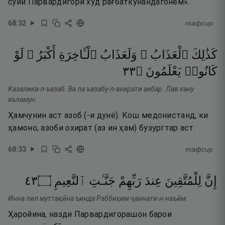
сӯйи Парвардигори худ рағбаткунандагонем».
68
:
32
тафсир
كَذَٰلِكَ
ٱلْعَذَابُ ۖ
وَلَعَذَابُ
ٱلْـَٔاخِرَةِ
أَكْبَرُ ۚ
لَوْ
٣٣
۝
يَعْلَمُونَ
كَانُوا۟
Казалика-л-ъазаб. Ва ла ъазабу-л-ахирати акбар. Лав кану
яъламун.
Ҳамчунин аст азоб (-и дунё). Кош медонистанд, ки
ҳамоно, азоби охират (аз ин ҳам) бузургтар аст.
68
:
33
тафсир
٣٤
۝
ٱلنَّعِيمِ
جَنَّـٰتِ
رَبِّهِمْ
عِندَ
لِلْمُتَّقِينَ
إِنَّ
Инна лил муттақӣна ъинда Раббиҳим ҷаннати-н-наъӣм.
Ҳаройина, назди Парвардигорашон барои