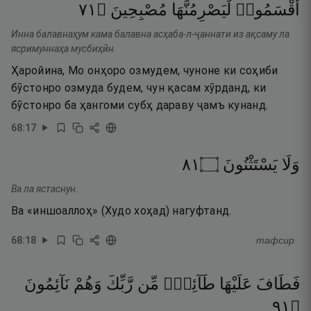
١٧
۝
مُصْبِحِينَ
لَيَصْرِمُنَّهَا
أَقْسَمُوا۟
Инна балавнаҳум кама балавна асҳаба-л-ҷаннати из ақсаму ла
ясримуннаҳа мусбиҳӣн.
Ҳаройина, Мо онҳоро озмудем, чуноне ки соҳиби
бӯстонро озмуда будем, чун қасам хӯрданд, ки
бӯстонро ба ҳангоми субҳ дараву ҷамъ кунанд.
68
:
17
١٨
۝
يَسْتَثْنُونَ
وَلَا
Ва ла ястаснун.
Ва «иншоаллоҳ» (Худо хоҳад) нагуфтанд.
68
:
18
тафсир
فَطَافَ
عَلَيْهَا
طَآئِفٌۭ
مِّن
رَّبِّكَ
وَهُمْ
نَآئِمُونَ
١٩
۝