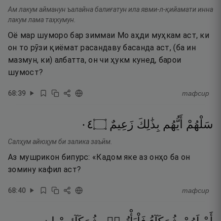
Ам лакум айманун ъалайна балиғатун ила явми-л-қийамати инна
лакум лама таҳкумун.
Оё мар шуморо бар зиммаи Мо аҳди муҳкам аст, ки
он то рӯзи қиёмат расандаву басанда аст, (ба ин
мазмун, ки) албатта, он чи ҳукм кунед, барои
шумост?
68
:
39
тафсир
٤٠
۝
زَعِيمٌ
بِذَٰلِكَ
أَيُّهُم
سَلْهُمْ
Салҳум айюҳум би залика заъӣм.
Аз мушрикон бипурс: «Кадом яке аз онҳо ба он
зомину кафил аст?
68
:
40
тафсир