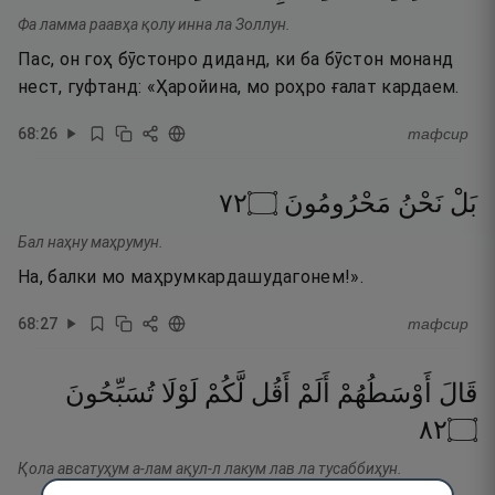
Фа ламма раавҳа қолу инна ла Золлун.
Пас, он гоҳ бӯстонро диданд, ки ба бӯстон монанд
нест, гуфтанд: «Ҳаройина, мо роҳро ғалат кардаем.
68
:
26
тафсир
٢٧
۝
مَحْرُومُونَ
نَحْنُ
بَلْ
Бал наҳну маҳрумун.
На, балки мо маҳрумкардашудагонем!».
68
:
27
тафсир
قَالَ
أَوْسَطُهُمْ
أَلَمْ
أَقُل
لَّكُمْ
لَوْلَا
تُسَبِّحُونَ
٢٨
۝
Қола авсатуҳум а-лам ақул-л лакум лав ла тусаббиҳун.