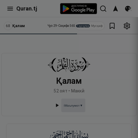
Quran.tj
68
Қалам
Тарҷума
Мусҳаф
Ҷуз
29
•
Саҳифа
565
Қалам
52
оят •
Маккӣ
Маълумот
▼
ℹ️