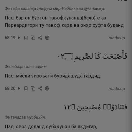
Фа тафа ъалайҳа тлифу-м мир-Раббика ва ҳум наимун.
Пас, бар он бӯстон тавофкунанда(бало)-е аз
Парвардигори ту тавоф кард ва онҳо хуфта буданд.
68
:
19
тафсир
٢٠
۝
كَٱلصَّرِيمِ
فَأَصْبَحَتْ
Фа асбаҳат ка-с-сарӣм.
Пас, мисли зироъати буридашуда гардид.
68
:
20
тафсир
٢١
۝
مُصْبِحِينَ
فَتَنَادَوْا۟
Фа танадав мусбиҳӣн.
Пас, овоз доданд субҳкунон ба якдигар,