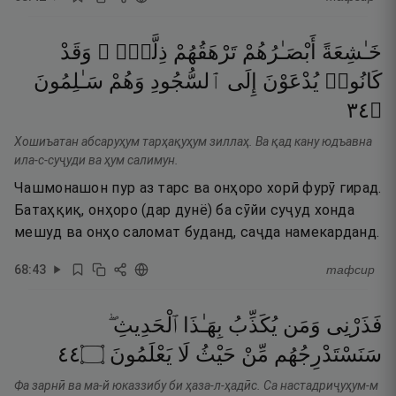
خَـٰشِعَةً
أَبْصَـٰرُهُمْ
تَرْهَقُهُمْ
ذِلَّةٌۭ ۖ
وَقَدْ
كَانُوا۟
يُدْعَوْنَ
إِلَى
ٱلسُّجُودِ
وَهُمْ
سَـٰلِمُونَ
٤٣
۝
Хошиъатан абсаруҳум тарҳақуҳум зиллаҳ. Ва қад кану юдъавна
ила-с-суҷуди ва ҳум салимун.
Чашмонашон пур аз тарс ва онҳоро хорӣ фурӯ гирад.
Батаҳқиқ, онҳоро (дар дунё) ба сӯйи суҷуд хонда
мешуд ва онҳо саломат буданд, саҷда намекарданд.
68
:
43
тафсир
فَذَرْنِى
وَمَن
يُكَذِّبُ
بِهَـٰذَا
ٱلْحَدِيثِ ۖ
٤٤
۝
يَعْلَمُونَ
لَا
حَيْثُ
مِّنْ
سَنَسْتَدْرِجُهُم
Фа зарнӣ ва ма-й юказзибу би ҳаза-л-ҳадӣс. Са настадриҷуҳум-м