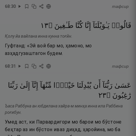
68
:
30
тафсир
٣١
۝
طَـٰغِينَ
كُنَّا
إِنَّا
يَـٰوَيْلَنَآ
قَالُوا۟
Қолу йа вайлана инна кунна тоғӣн.
Гуфтанд: «Эй вой бар мо, ҳамоно, мо
азҳадгузаштагон будем.
68
:
31
тафсир
عَسَىٰ
رَبُّنَآ
أَن
يُبْدِلَنَا
خَيْرًۭا
مِّنْهَآ
إِنَّآ
إِلَىٰ
رَبِّنَا
٣٢
۝
رَٰغِبُونَ
Ъаса Раббуна ан юбдилана хайра-м минҳа инна ила Раббина
роғибун.
Умед аст, ки Парвардигори мо барои мо бӯстоне
беҳтар аз ин бӯстон иваз диҳад, ҳаройина, мо ба