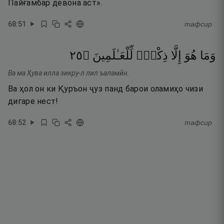
Пайғамбар девона аст».
68
:
51
тафсир
٥٢
۝
لِّلْعَـٰلَمِينَ
ذِكْرٌۭ
إِلَّا
هُوَ
وَمَا
Ва ма Ҳува илла зикру-л лил ъаламӣн.
Ва ҳол он ки Қуръон ҷуз панд барои оламиҳо чизи
дигаре нест!
68
:
52
тафсир