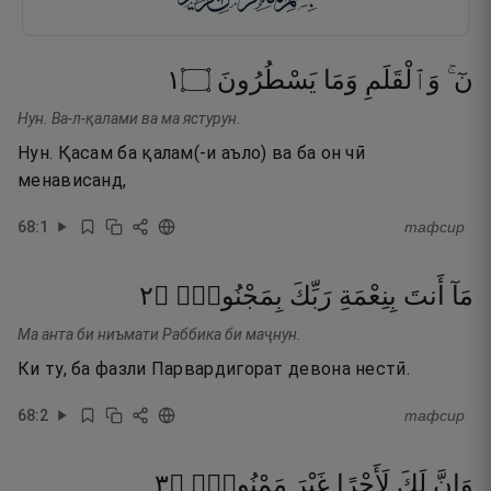
١
۝
يَسْطُرُونَ
وَمَا
وَٱلْقَلَمِ
نٓ ۚ
Нун. Ва-л-қалами ва ма ястурун.
Нун. Қасам ба қалам(-и аъло) ва ба он чӣ
менависанд,
68
:
1
тафсир
٢
۝
بِمَجْنُونٍۢ
رَبِّكَ
بِنِعْمَةِ
أَنتَ
مَآ
Ма анта би ниъмати Раббика би маҷнун.
Ки ту, ба фазли Парвардигорат девона нестӣ.
68
:
2
тафсир
٣
۝
مَمْنُونٍۢ
غَيْرَ
لَأَجْرًا
لَكَ
وَإِنَّ