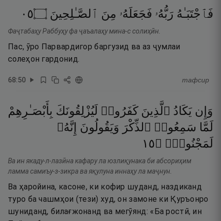
٥٠
۝
ٱلصَّـٰلِحِينَ
مِنَ
فَجَعَلَهُۥ
رَبُّهُۥ
فَٱجْتَبَـٰهُ
Фаҷтабаҳу Раббуҳу фа ҷаъалаҳу мина-с солиҳӣн.
Пас, ӯро Парвардигор баргузид ва аз ҷумлаи
солеҳон гардонид.
68
:
50
тафсир
وَإِن
يَكَادُ
ٱلَّذِينَ
كَفَرُوا۟
لَيُزْلِقُونَكَ
بِأَبْصَـٰرِهِمْ
لَمَّا
سَمِعُوا۟
ٱلذِّكْرَ
وَيَقُولُونَ
إِنَّهُۥ
٥١
۝
لَمَجْنُونٌۭ
Ва ин якаду-л-лазӣна кафару ла юзлиқунака би абсориҳим
ламма самиъу-з-зикра ва яқулуна иннаҳу ла маҷнун.
Ва ҳаройина, касоне, ки кофир шуданд, наздиканд
туро ба чашмҳои (тези) худ, он замоне ки Қуръонро
шуниданд, билағжонанд ва мегӯянд: «Ба ростӣ, ин