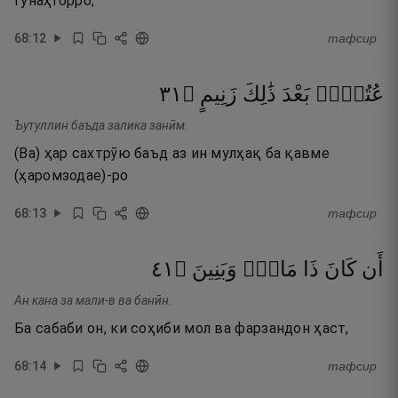
гунаҳгорро,
68
:
12
тафсир
١٣
۝
زَنِيمٍ
ذَٰلِكَ
بَعْدَ
عُتُلٍّۭ
Ъутуллин баъда залика занӣм.
(Ва) ҳар сахтрӯю баъд аз ин мулҳақ ба қавме
(ҳаромзодае)-ро
68
:
13
тафсир
١٤
۝
وَبَنِينَ
مَالٍۢ
ذَا
كَانَ
أَن
Ан кана за мали-в ва банӣн.
Ба сабаби он, ки соҳиби мол ва фарзандон ҳаст,
68
:
14
тафсир