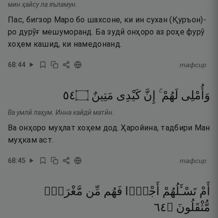
мин ҳайсу ла яъламун.
Пас, бигзор Маро бо шахсоне, ки ин сухан (Қуръон)-
ро дурӯғ мешуморанд. Ба зудӣ онҳоро аз роҳе фурӯ
хоҳем кашид, ки намедонанд.
68
:
44
тафсир
٤٥
۝
مَتِينٌ
كَيْدِى
إِنَّ
لَهُمْ ۚ
وَأُمْلِى
Ва умлӣ лаҳум. Инна кайдӣ матӣн.
Ва онҳоро муҳлат хоҳем дод. Ҳаройина, тадбири Ман
муҳкам аст.
68
:
45
тафсир
أَمْ
تَسْـَٔلُهُمْ
أَجْرًۭا
فَهُم
مِّن
مَّغْرَمٍۢ
٤٦
۝
مُّثْقَلُونَ