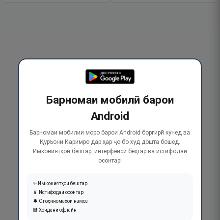
Барномаи мобилӣ барои
Android
Барномаи мобилии моро барои Android боргирӣ кунед ва
Қуръони Каримро дар ҳар ҷо бо худ дошта бошед.
Имкониятҳои бештар, интерфейси беҳтар ва истифодаи
осонтар!
✨ Имкониятҳои бештар
📱 Истифодаи осонтар
🔔 Огоҳиномаҳои намоз
💾 Хондани офлайн