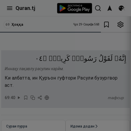
Quran.tj
69
Ҳоққа
Ҷуз
29
•
Саҳифа
568
٤٠
۝
كَرِيمٍۢ
رَسُولٍۢ
لَقَوْلُ
إِنَّهُۥ
Иннаҳу лақавлу расулин карӣм.
Ки албатта, ин Қуръон гуфтори Расули бузургвор
аст.
69
:
40
тафсир
Сураи пурра
Идома додан