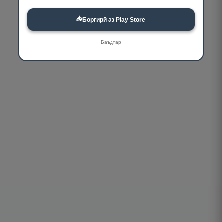
📥
Боргирӣ аз Play Store
Баъдтар