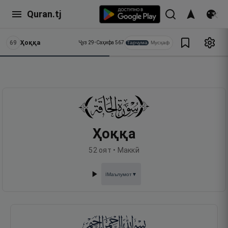
Quran.tj
69
Ҳоққа
Тарҷума
Мусҳаф
Ҷуз
29
•
Саҳифа
567
Ҳоққа
52
оят •
Маккӣ
Маълумот
▼
ℹ️