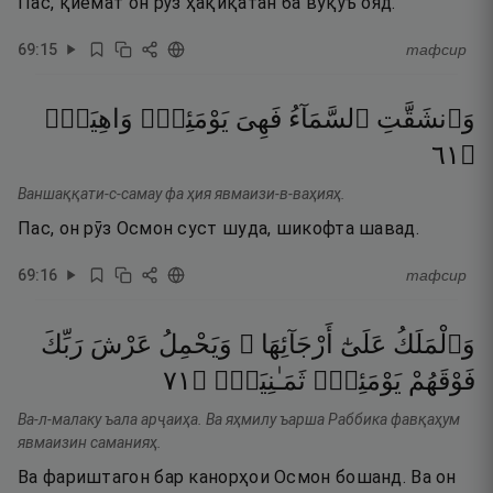
Пас, қиёмат он рӯз ҳақиқатан ба вуқӯъ ояд.
69
:
15
тафсир
وَٱنشَقَّتِ
ٱلسَّمَآءُ
فَهِىَ
يَوْمَئِذٍۢ
وَاهِيَةٌۭ
١٦
۝
Ваншаққати-с-самау фа ҳия явмаизи-в-ваҳияҳ.
Пас, он рӯз Осмон суст шуда, шикофта шавад.
69
:
16
тафсир
وَٱلْمَلَكُ
عَلَىٰٓ
أَرْجَآئِهَا ۚ
وَيَحْمِلُ
عَرْشَ
رَبِّكَ
١٧
۝
ثَمَـٰنِيَةٌۭ
يَوْمَئِذٍۢ
فَوْقَهُمْ
Ва-л-малаку ъала арҷаиҳа. Ва яҳмилу ъарша Раббика фавқаҳум
явмаизин саманияҳ.
Ва фариштагон бар канорҳои Осмон бошанд. Ва он