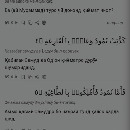
Ва ма адрока ма-л-ҳаққаҳ.
Ва (ай Муҳаммад) туро чӣ дононд қиёмат чист?
69
:
3
тафсир
٤
۝
بِٱلْقَارِعَةِ
وَعَادٌۢ
ثَمُودُ
كَذَّبَتْ
Каззабат самуду ва Ъадун би-л-қориъаҳ.
Қабилаи Самуд ва Од он қиёматро дурӯғ
шумориданд,
69
:
4
٥
۝
بِٱلطَّاغِيَةِ
فَأُهْلِكُوا۟
ثَمُودُ
فَأَمَّا
Фа амма самуду фа уҳлику би-т-тоғияҳ.
Аммо қавми Самудро бо наъраи тунд ҳалок карда
шуд,