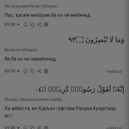
Фа ла уқсиму би ма тубсирун.
Пас, қасам мехӯрам ба он чӣ мебинед.
69
:
38
٣٩
۝
تُبْصِرُونَ
لَا
وَمَا
Ва ма ла тубсирун.
Ва ба он чи намебинед,
69
:
39
тафсир
٤٠
۝
كَرِيمٍۢ
رَسُولٍۢ
لَقَوْلُ
إِنَّهُۥ
Иннаҳу лақавлу расулин карӣм.
Ки албатта, ин Қуръон гуфтори Расули бузургвор
аст.
69
:
40
тафсир