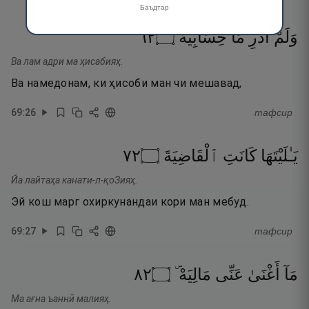
Баъдтар
٢٦
۝
حِسَابِيَهْ
مَا
أَدْرِ
وَلَمْ
Ва лам адри ма ҳисабияҳ.
Ва намедонам, ки ҳисоби ман чи мешавад,
69
:
26
тафсир
٢٧
۝
ٱلْقَاضِيَةَ
كَانَتِ
يَـٰلَيْتَهَا
Йа лайтаҳа канати-л-қоЗияҳ.
Эй кош марг охиркунандаи кори ман мебуд.
69
:
27
тафсир
٢٨
۝
مَالِيَهْ ۜ
عَنِّى
أَغْنَىٰ
مَآ
Ма ағна ъаннӣ малияҳ.