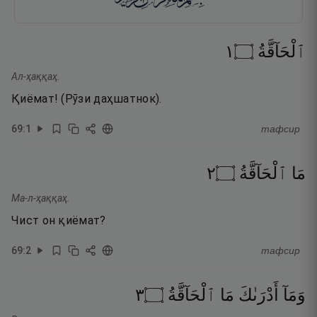
١
۝
ٱلْحَآقَّةُ
Ал-ҳаққаҳ.
Қиёмат! (Рӯзи даҳшатнок).
69
:
1
тафсир
٢
۝
ٱلْحَآقَّةُ
مَا
Ма-л-ҳаққаҳ.
Чист он қиёмат?
69
:
2
тафсир
٣
۝
ٱلْحَآقَّةُ
مَا
أَدْرَىٰكَ
وَمَآ