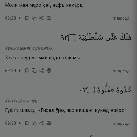
Моли ман маро ҳеҷ нафъ накард.
69
:
28
тафсир
٢٩
۝
سُلْطَـٰنِيَهْ
عَنِّى
هَلَكَ
Ҳалака ъаннӣ султонияҳ.
Ҳалок шуд аз ман подшоҳиям!».
69
:
29
тафсир
٣٠
۝
فَغُلُّوهُ
خُذُوهُ
Хузуҳу фа ғуллуҳ.
Гуфта шавад: «Гиред ӯро, пас кишанг кунед вайро!
69
:
30
тафсир