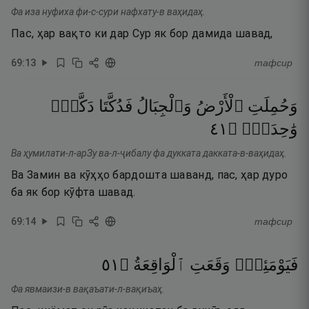
Фа иза нуфиха фи-с-сури нафхату-в ваҳидаҳ.
Пас, ҳар вақто ки дар Сур як бор дамида шавад,
69
:
13
тафсир
وَحُمِلَتِ
ٱلْأَرْضُ
وَٱلْجِبَالُ
فَدُكَّتَا
دَكَّةًۭ
١٤
۝
وَٰحِدَةًۭ
Ва ҳумилати-л-арЗу ва-л-ҷибалу фа дукката дакката-в-ваҳидаҳ.
Ва Замин ва кӯҳҳо бардошта шаванд, пас, ҳар дуро
ба як бор кӯфта шавад.
69
:
14
тафсир
١٥
۝
ٱلْوَاقِعَةُ
وَقَعَتِ
فَيَوْمَئِذٍۢ
Фа явмаизи-в вақаъати-л-вақиъаҳ.