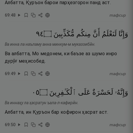
Албатта, Қуръон барои парҳезгорон панд аст.
69
:
48
тафсир
٤٩
۝
مُّكَذِّبِينَ
مِنكُم
أَنَّ
لَنَعْلَمُ
وَإِنَّا
Ва инна ла наъламу анна минкум-м муказзибӣн.
Ва албатта, Мо медонем, ки баъзе аз шумо инро
дурӯғ меҳисобед.
69
:
49
тафсир
٥٠
۝
ٱلْكَـٰفِرِينَ
عَلَى
لَحَسْرَةٌ
وَإِنَّهُۥ
Ва иннаҳу ла ҳасратун ъала-л-кафирӣн.
Албатта, ин Қуръон бар кофирон ҳасрат аст.
69
:
50
тафсир