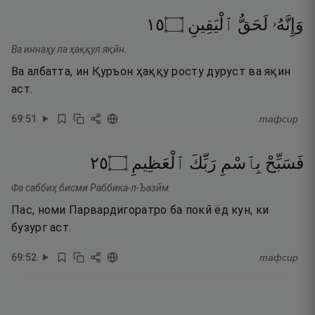
٥١
۝
ٱلْيَقِينِ
لَحَقُّ
وَإِنَّهُۥ
Ва иннаҳу ла ҳаққул яқӣн.
Ва албатта, ин Қуръон ҳаққу росту дуруст ва яқин
аст.
69
:
51
тафсир
٥٢
۝
ٱلْعَظِيمِ
رَبِّكَ
بِٱسْمِ
فَسَبِّحْ
Фа саббиҳ бисми Раббика-л-Ъазӣм.
Пас, номи Парвардигоратро ба покӣ ёд кун, ки
бузург аст.
69
:
52
тафсир