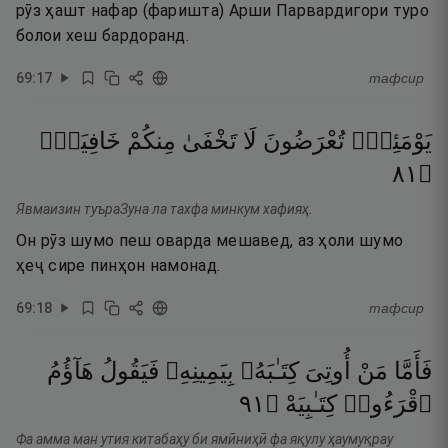
рӯз ҳашт нафар (фаришта) Арши Парвардигори туро
болои хеш бардоранд.
69
:
17
тафсир
يَوْمَئِذٍۢ
تُعْرَضُونَ
لَا
تَخْفَىٰ
مِنكُمْ
خَافِيَةٌۭ
١٨
۝
Явмаизин туъраЗуна ла тахфа минкум хафияҳ.
Он рӯз шумо пеш оварда мешавед, аз ҳоли шумо
ҳеҷ сире пинҳон намонад.
69
:
18
тафсир
فَأَمَّا
مَنْ
أُوتِىَ
كِتَـٰبَهُۥ
بِيَمِينِهِۦ
فَيَقُولُ
هَآؤُمُ
١٩
۝
كِتَـٰبِيَهْ
ٱقْرَءُوا۟
Фа амма ман утия китабаҳу би ямӣниҳӣ фа яқулу ҳаумуқрау