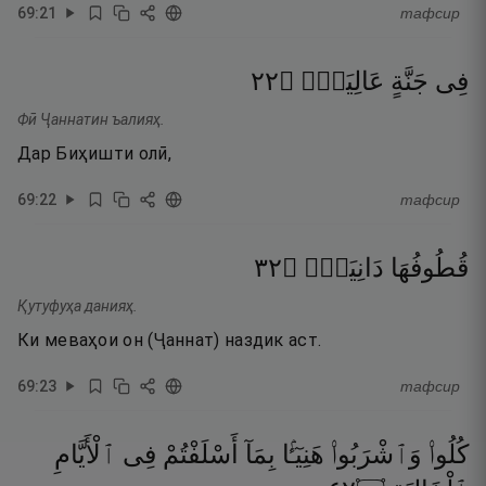
69
:
21
тафсир
٢٢
۝
عَالِيَةٍۢ
جَنَّةٍ
فِى
Фӣ Ҷаннатин ъалияҳ.
Дар Биҳишти олӣ,
69
:
22
тафсир
٢٣
۝
دَانِيَةٌۭ
قُطُوفُهَا
Қутуфуҳа данияҳ.
Ки меваҳои он (Ҷаннат) наздик аст.
69
:
23
тафсир
كُلُوا۟
وَٱشْرَبُوا۟
هَنِيٓـًٔۢا
بِمَآ
أَسْلَفْتُمْ
فِى
ٱلْأَيَّامِ