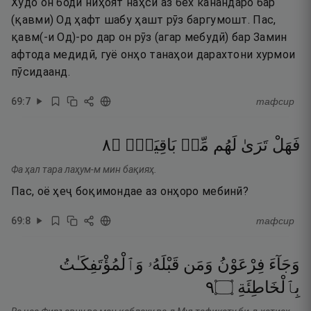
Худо он боди ниҳоят наҳси аз бех канандаро бар
(қавми) Од ҳафт шабу ҳашт рӯз баргумошт. Пас,
қавм(-и Од)-ро дар он рӯз (агар мебудӣ) бар Замин
афтода медидӣ, гуё онҳо танаҳои дарахтони хурмои
пӯсидаанд.
69
:
7
тафсир
٨
۝
بَاقِيَةٍۢ
مِّنۢ
لَهُم
تَرَىٰ
فَهَلْ
Фа ҳал тара лаҳум-м мин бақияҳ.
Пас, оё ҳеҷ боқимондае аз онҳоро мебинӣ?
69
:
8
тафсир
وَجَآءَ
فِرْعَوْنُ
وَمَن
قَبْلَهُۥ
وَٱلْمُؤْتَفِكَـٰتُ
٩
۝
بِٱلْخَاطِئَةِ