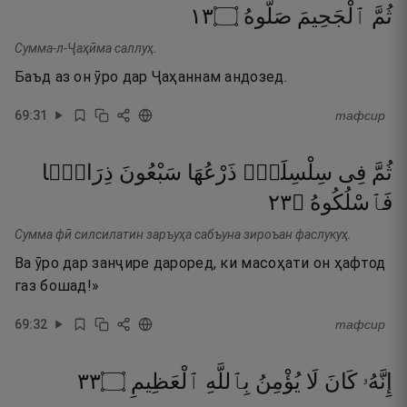
٣١
۝
صَلُّوهُ
ٱلْجَحِيمَ
ثُمَّ
Сумма-л-Ҷаҳӣма саллуҳ.
Баъд аз он ӯро дар Ҷаҳаннам андозед.
69
:
31
тафсир
ثُمَّ
فِى
سِلْسِلَةٍۢ
ذَرْعُهَا
سَبْعُونَ
ذِرَاعًۭا
٣٢
۝
فَٱسْلُكُوهُ
Сумма фӣ силсилатин заръуҳа сабъуна зироъан фаслукуҳ.
Ва ӯро дар занҷире дароред, ки масоҳати он ҳафтод
газ бошад!»
69
:
32
тафсир
٣٣
۝
ٱلْعَظِيمِ
بِٱللَّهِ
يُؤْمِنُ
لَا
كَانَ
إِنَّهُۥ