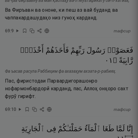
Ва ҷаа Фиръавну ва ман қаблаҳу ва-л Муътафикату би-л-хатиаҳ.
Ва Фиръавн ва ононе, ки пеш аз вай буданд ва
чаппакардашудаҳо низ гуноҳ карданд.
69
:
9
тафсир
فَعَصَوْا۟
رَسُولَ
رَبِّهِمْ
فَأَخَذَهُمْ
أَخْذَةًۭ
١٠
۝
رَّابِيَةً
Фа ъасав расула Раббиҳим фа ахазаҳум ахзата-р-рабияҳ.
Пас, фиристодаи Парвардигорашонро
нофармонбардорӣ карданд, пас, Аллоҳ онҳоро сахт
фурӯ гирифт.
69
:
10
тафсир
إِنَّا
لَمَّا
طَغَا
ٱلْمَآءُ
حَمَلْنَـٰكُمْ
فِى
ٱلْجَارِيَةِ