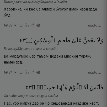
Иннаҳу кана ла юъмину биллаҳи-л-Ъазӣм.
Ҳаройина, ин кас ба Аллоҳи бузург имон наоварда
буд.
69
:
33
тафсир
٣٤
۝
ٱلْمِسْكِينِ
طَعَامِ
عَلَىٰ
يَحُضُّ
وَلَا
Ва ла яҳуЗЗу ъала таъами-л-мискӣн.
Ва мардумро бар таъом додани мискин тарғиб
намекард.
69
:
34
тафсир
٣٥
۝
حَمِيمٌۭ
هَـٰهُنَا
ٱلْيَوْمَ
لَهُ
فَلَيْسَ
Фа лайса лаҳу-л-явма ҳаҳуна ҳамӣм.
Пас, ӯро имрӯз дар он ҷо хешованди наздике нест.