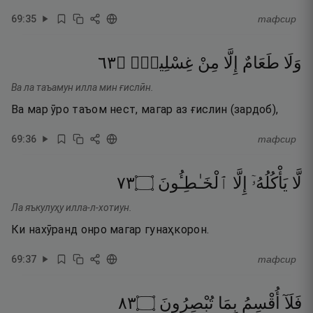
69
:
35
тафсир
٣٦
۝
غِسْلِينٍۢ
مِنْ
إِلَّا
طَعَامٌ
وَلَا
Ва ла таъамун илла мин ғислӣн.
Ва мар ӯро таъом нест, магар аз ғислин (зардоб),
69
:
36
тафсир
٣٧
۝
ٱلْخَـٰطِـُٔونَ
إِلَّا
يَأْكُلُهُۥٓ
لَّا
Ла яъкулуҳу илла-л-хотиун.
Ки нахӯранд онро магар гунаҳкорон.
69
:
37
тафсир
٣٨
۝
تُبْصِرُونَ
بِمَا
أُقْسِمُ
فَلَآ