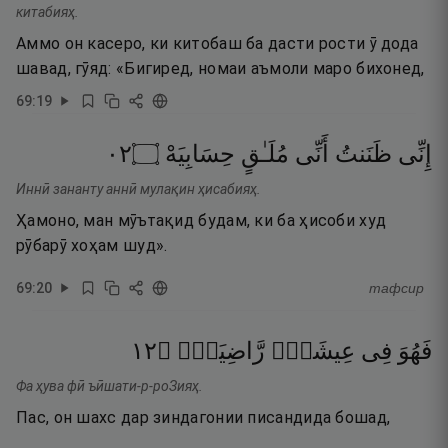
китабияҳ.
Аммо он касеро, ки китобаш ба дасти рости ӯ дода
шавад, гӯяд: «Бигиред, номаи аъмоли маро бихонед,
69
:
19
٢٠
۝
حِسَابِيَهْ
مُلَـٰقٍ
أَنِّى
ظَنَنتُ
إِنِّى
Иннӣ зананту аннӣ мулақин ҳисабияҳ.
Ҳамоно, ман мӯътақид будам, ки ба ҳисоби худ
рӯбарӯ хоҳам шуд».
69
:
20
тафсир
٢١
۝
رَّاضِيَةٍۢ
عِيشَةٍۢ
فِى
فَهُوَ
Фа ҳува фӣ ъӣшати-р-роЗияҳ.
Пас, он шахс дар зиндагонии писандида бошад,