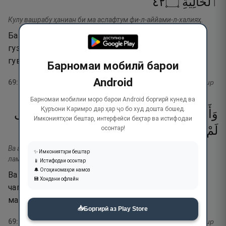
٢٤
۝
ٱلْخَالِيَةِ
Кулу вашрабу ҳаниан би ма аслафтум фи-л-аййами-л-халияҳ.
Ба онҳо гуфта шавад: «Ба сабаби он чӣ дар рӯзҳои
гузашта (амали солеҳро) пеш фиристода будед,
гуворо бихӯреду бинӯшед».
Барномаи мобилӣ барои
Android
69
:
24
тафсир
Барномаи мобилии моро барои Android боргирӣ кунед ва
Қуръони Каримро дар ҳар ҷо бо худ дошта бошед.
وَأَمَّا
مَنْ
أُوتِىَ
كِتَـٰبَهُۥ
بِشِمَالِهِۦ
فَيَقُولُ
يَـٰلَيْتَنِى
Имкониятҳои бештар, интерфейси беҳтар ва истифодаи
٢٥
۝
كِتَـٰبِيَهْ
أُوتَ
لَمْ
осонтар!
Ва амма ман утия китабаҳу би шималиҳӣ фа яқулу йа лайтанӣ
✨ Имкониятҳои бештар
лам ута китабияҳ.
📱 Истифодаи осонтар
🔔 Огоҳиномаҳои намоз
Ва аммо шахсеро, ки номаи аъмолаш ба дасти
💾 Хондани офлайн
чапаш дода шавад, гӯяд: «Эй кош, номаи аъмол ба
ман дода намешуд.
📥
Боргирӣ аз Play Store
69
:
25
тафсир