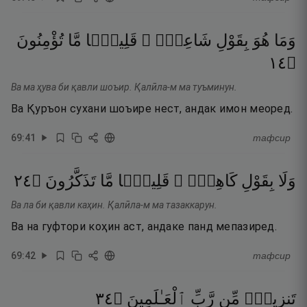
وَمَا
هُوَ
بِقَوْلِ
شَاعِرٍۢ ۚ
قَلِيلًۭا
مَّا
تُؤْمِنُونَ
٤١
۝
Ва ма ҳува би қавли шоъир. Қалӣла-м ма туъминун.
Ва Қуръон сухани шоъире нест, андак имон меоред.
69
:
41
тафсир
٤٢
۝
تَذَكَّرُونَ
مَّا
قَلِيلًۭا
كَاهِنٍۢ ۚ
بِقَوْلِ
وَلَا
Ва ла би қавли каҳин. Қалӣла-м ма тазаккарун.
Ва на гуфтори коҳин аст, андаке панд мепазиред.
69
:
42
тафсир
٤٣
۝
ٱلْعَـٰلَمِينَ
رَّبِّ
مِّن
تَنزِيلٌۭ