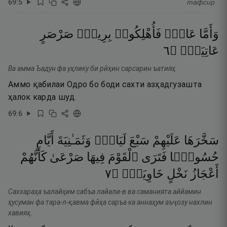
69
:
5
тафсир
وَأَمَّا
عَادٌۭ
فَأُهْلِكُوا۟
بِرِيحٍۢ
صَرْصَرٍ
٦
۝
عَاتِيَةٍۢ
Ва амма Ъадун фа уҳлику би рӣҳин сарсарин ъатияҳ.
Аммо қабилаи Одро бо боди сахти азҳадгузашта
ҳалок карда шуд.
69
:
6
سَخَّرَهَا
عَلَيْهِمْ
سَبْعَ
لَيَالٍۢ
وَثَمَـٰنِيَةَ
أَيَّامٍ
حُسُومًۭا
فَتَرَى
ٱلْقَوْمَ
فِيهَا
صَرْعَىٰ
كَأَنَّهُمْ
٧
۝
خَاوِيَةٍۢ
نَخْلٍ
أَعْجَازُ
Саххараҳа ъалайҳим сабъа лайали-в ва саманията аййамин
ҳусуман фа тара-л-қавма фӣҳа саръа ка аннаҳум аъҷозу нахлин
хавияҳ.