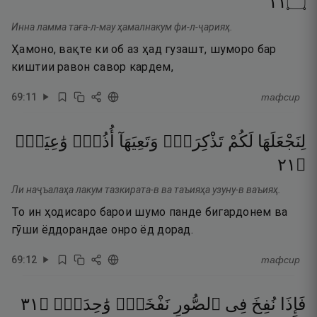
١١
۝
Инна ламма таға-л-мау ҳамалнакум фи-л-ҷарияҳ.
Ҳамоно, вақте ки об аз ҳад гузашт, шуморо бар
киштии равон савор кардем,
69
:
11
тафсир
لِنَجْعَلَهَا
لَكُمْ
تَذْكِرَةًۭ
وَتَعِيَهَآ
أُذُنٌۭ
وَٰعِيَةٌۭ
١٢
۝
Ли наҷъалаҳа лакум тазкирата-в ва таъияҳа узуну-в ваъияҳ.
То ин ҳодисаро барои шумо панде бигардонем ва
гӯши ёддорандае онро ёд дорад.
69
:
12
тафсир
١٣
۝
وَٰحِدَةٌۭ
نَفْخَةٌۭ
ٱلصُّورِ
فِى
نُفِخَ
فَإِذَا