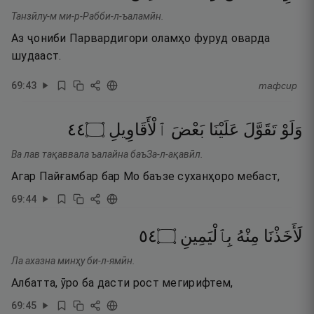
Танзӣлу-м ми-р-Рабби-л-ъаламӣн.
Аз ҷониби Парвардигори оламҳо фуруд оварда
шудааст.
69
:
43
тафсир
٤٤
۝
ٱلْأَقَاوِيلِ
بَعْضَ
عَلَيْنَا
تَقَوَّلَ
وَلَوْ
Ва лав тақаввала ъалайна баъЗа-л-ақавӣл.
Агар Пайғамбар бар Мо баъзе суханҳоро мебаст,
69
:
44
٤٥
۝
بِٱلْيَمِينِ
مِنْهُ
لَأَخَذْنَا
Ла ахазна минҳу би-л-ямӣн.
Албатта, ӯро ба дасти рост мегирифтем,
69
:
45