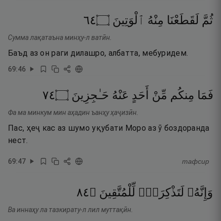
٤٦
۝
ٱلْوَتِينَ
مِنْهُ
لَقَطَعْنَا
ثُمَّ
Сумма лақатаъна минҳу-л ватӣн.
Баъд аз он раги дилашро, албатта, мебуридем.
69
:
46
٤٧
۝
حَـٰجِزِينَ
عَنْهُ
أَحَدٍ
مِّنْ
مِنكُم
فَمَا
Фа ма минкум мин аҳадин ъанҳу ҳаҷизӣн.
Пас, ҳеҷ кас аз шумо уқубати Моро аз ӯ боздоранда
нест.
69
:
47
тафсир
٤٨
۝
لِّلْمُتَّقِينَ
لَتَذْكِرَةٌۭ
وَإِنَّهُۥ
Ва иннаҳу ла тазкирату-л лил муттақӣн.