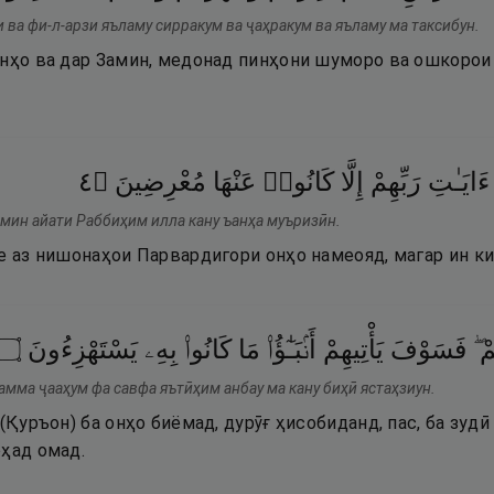
 ва фи-л-арзи яъламу сирракум ва ҷаҳракум ва яъламу ма таксибун.
онҳо ва дар Замин, медонад пинҳони шуморо ва ошкорои 
٤
۝
مُعْرِضِينَ
عَنْهَا
كَانُوا۟
إِلَّا
رَبِّهِمْ
ءَايَـٰتِ
 мин айати Раббиҳим илла кану ъанҳа муъризӣн.
е аз нишонаҳои Парвардигори онҳо намеояд, магар ин ки
۝
يَسْتَهْزِءُونَ
بِهِۦ
كَانُوا۟
مَا
أَنۢبَـٰٓؤُا۟
يَأْتِيهِمْ
فَسَوْفَ
ُمْ
амма ҷааҳум фа савфа яътӣҳим анбау ма кану биҳӣ ястаҳзиун.
(Қуръон) ба онҳо биёмад, дурӯғ ҳисобиданд, пас, ба зудӣ 
оҳад омад.