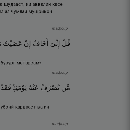
а шудааст, ки аввалин касе
из аз ҷумлаи мушрикон
тафсир
قُلْ
إِنِّىٓ
أَخَافُ
إِنْ
عَصَيْتُ
ر
 бузург метарсам».
тафсир
مَّن
يُصْرَفْ
عَنْهُ
يَوْمَئِذٍۢ
فَقَدْ
рубонӣ кардааст ва ин
тафсир