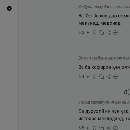
Ва Ҳуваллоҳу фи-с-самавати
Видеоҳои YouTube
Ва Ӯст Аллоҳ дар осм
мекунед, медонад.
6
:
3
Ва ма таътӣҳим мин аяти-м
Ва ба кофирон ҳеҷ оят
6
:
4
٥
Фақад каззабу би-л-ҳаққи л
Ба дурустӣ ки чун ҳақ 
истеҳзо мекарданд, х
6
:
5