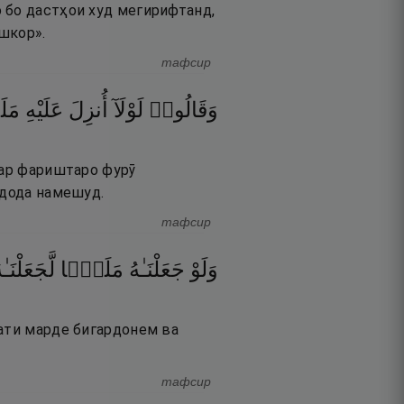
 бо дастҳои худ мегирифтанд,
ошкор».
тафсир
وَقَالُوا۟
لَوْلَآ
أُنزِلَ
عَلَيْهِ
م ۖ
гар фариштаро фурӯ
 дода намешуд.
тафсир
وَلَوْ
جَعَلْنَـٰهُ
مَلَكًۭا
لَّجَعَلْنَـٰه
рати марде бигардонем ва
тафсир