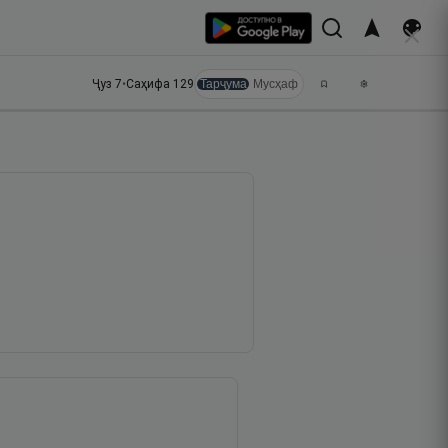
Ҷуз
7
•
Саҳифа
129
Тарҷума
Мусҳаф