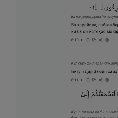
١٠
۝
زِءُونَ
Ва лақадистуҳзиа би русули
Ва ҳаройина, пайғамба
ки ба он истеҳзо мека
6
:
10
Қул сӣру фи-л-арзи сумман
Бигӯ: «Дар Замин сайр
6
:
11
لَيَجْمَعَنَّكُمْ
إِلَىٰ
Қул-л-ли мам ма фи-с-сама
фӣҳ. Ал-лазӣна хасиру анф