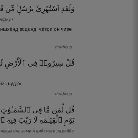
وَلَقَدِ
ٱسْتُهْزِئَ
بِرُسُلٍۢ
مِّن
قَ
аҳзиун.
ришханд заданд, ҷазои он чизе
тафсир
قُلْ
سِيرُوا۟
فِى
ٱلْأَرْضِ
ثُ
на шуд?».
тафсир
قُل
لِّمَن
مَّا
فِى
ٱلسَّمَـٰوَٰتِ
يَوْمِ
ٱلْقِيَـٰمَةِ
لَا
رَيْبَ
فِيهِ ۚ
ннакум ила явми-л қийамати ла райба