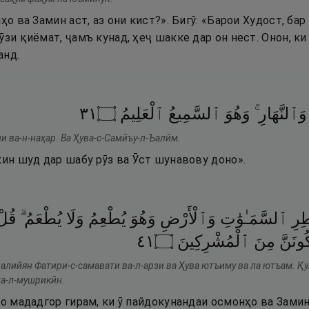
нҳо ва Замин аст, аз они кист?». Бигӯ: «Барои Худост, б
ӯзи қиёмат, ҷамъ кунад, ҳеҷ шакке дар он нест. Онон, ки
анд.
١٣
۝
ٱلْعَلِيمُ
ٱلسَّمِيعُ
وَهُوَ
وَٱلنَّهَارِ ۚ
ли ва-н-наҳар. Ва Ҳува-с-Самӣъу-л-Ъалӣм.
кин шуд дар шабу рӯз ва Ӯст шунавову доно».
ِرِ
ٱلسَّمَـٰوَٰتِ
وَٱلْأَرْضِ
وَهُوَ
يُطْعِمُ
وَلَا
يُطْعَمُ ۗ
قُلْ
١٤
۝
ٱلْمُشْرِكِينَ
مِنَ
ُونَنَّ
алийян Фатири-с-самавати ва-л-арзи ва Ҳува ютъиму ва ла ютъам. Қу
на-л-мушрикӣн.
ро мададгор гирам, ки ӯ пайдокунандаи осмонҳо ва Замин