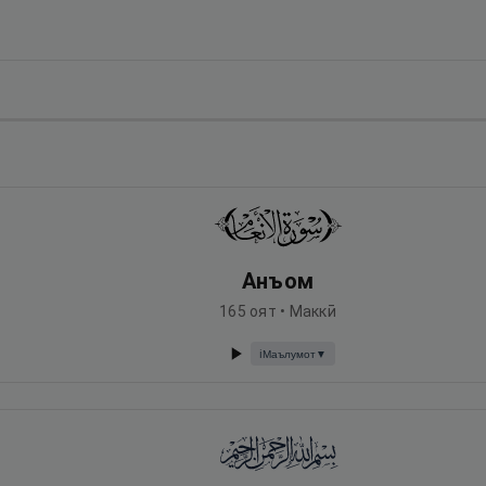
Анъом
165
оят •
Маккӣ
Маълумот
▼
ℹ️