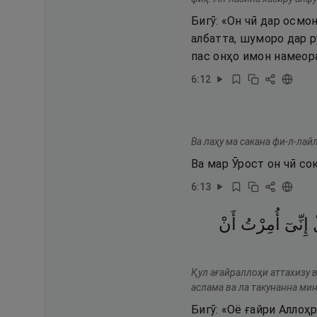
Бигӯ: «Он чӣ дар осмо
албатта, шуморо дар р
пас онҳо имон намеор
6
:
12
Ва лаҳу ма сакана фи-л-лай
Ва мар Ӯрост он чӣ со
6
:
13
إِنِّىٓ
أُمِرْتُ
أَنْ
Қул ағайраллоҳи аттахизу в
аслама ва ла такунанна ми
Бигӯ: «Оё ғайри Аллоҳ