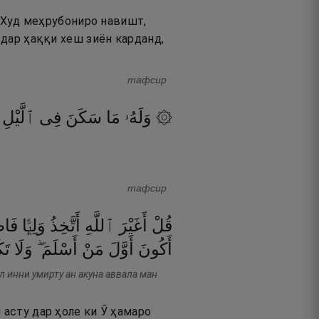
ар Худ меҳрубониро навишт,
 дар ҳаққи хеш зиён карданд,
тафсир
۞ وَلَهُۥ
مَا
سَكَنَ
فِى
ٱلَّيْلِ
тафсир
قُلْ
أَغَيْرَ
ٱللَّهِ
أَتَّخِذُ
وَلِيًّۭا
فَاط
أَكُونَ
أَوَّلَ
مَنْ
أَسْلَمَ ۖ
وَلَا
تَك
л инни умирту ан акуна аввала ман
 асту дар ҳоле ки Ӯ ҳамаро