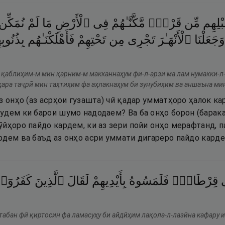
بْلِهِم
مِّن
قَرْنٍۢ
مَّكَّنَّـٰهُمْ
فِى
ٱلْأَرْضِ
مَا
لَمْ
نُمَكِّن
وَجَعَلْنَا
ٱلْأَنْهَـٰرَ
تَجْرِى
مِن
تَحْتِهِمْ
فَأَهْلَكْنَـٰهُم
بِذُنُوبِ
 қаблиҳим-м мин қарним-м макканнаҳум фи-л-арзи ма лам нумакки-л-
ҳара таҷрӣ мин таҳтиҳим фа аҳлакнаҳум би зунубиҳим ва аншаъна ми
з онҳо (аз асрҳои гузашта) чӣ қадар умматҳоро ҳалок ка
дем ки барои шумо надодаем? Ва ба онҳо борон (барака
йҳоро пайдо кардем, ки аз зери пойи онҳо мерафтанд, п
рдем ва баъд аз онҳо асри уммати дигареро пайдо карде
قِرْطَاسٍۢ
فَلَمَسُوهُ
بِأَيْدِيهِمْ
لَقَالَ
ٱلَّذِينَ
كَفَرُوٓا
табан фӣ қиртосин фа ламасуҳу би айдӣҳим лақола-л-лазӣна кафару и