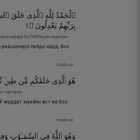
ٱلْحَمْدُ
لِلَّهِ
ٱلَّذِى
خَلَقَ
ٱلسَّ
١
۝
يَعْدِلُونَ
بِرَبِّهِمْ
азӣна кафару би Раббиҳим яъдилун.
 равшаниро пайдо кард, боз
тафсир
هُوَ
ٱلَّذِى
خَلَقَكُم
مِّن
طِينٍۢ
ثُ
м тамтарун.
Ӯ муддат муайян аст ва боз
тафсир
وَهُوَ
ٱللَّهُ
فِى
ٱلسَّمَـٰوَٰتِ
وَفِ