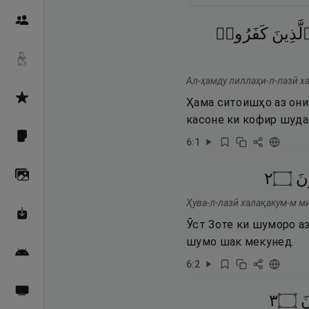
Пайғамбарон
لَّذِينَ
كَفَرُوا۟
Дуоҳо
Ал-ҳамду лиллаҳи-л-лазӣ ха
Асмоул Ҳусно
Ҳама ситоишҳо аз они
касоне ки кофир шудан
Фарзи айн
6
:
1
٢
۝
نَ
Галерея
Ҳува-л-лазӣ халақакум-м м
Махзани Маърифат
Ӯст Зоте ки шуморо аз
шумо шак мекунед.
Барномаи мобилӣ
6
:
2
Пахшҳои зинда
٣
۝
َ