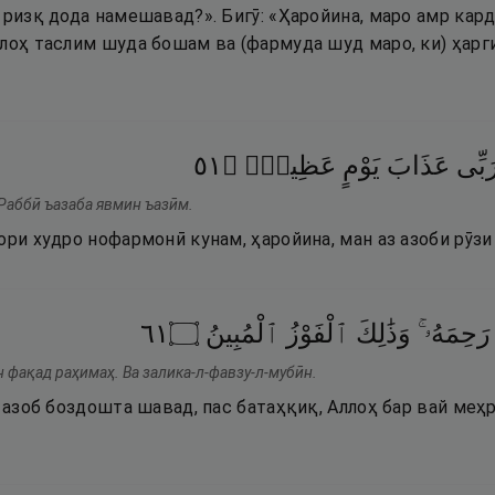
 ризқ дода намешавад?». Бигӯ: «Ҳаройина, маро амр кард
ллоҳ таслим шуда бошам ва (фармуда шуд маро, ки) ҳарг
١٥
۝
عَظِيمٍۢ
يَوْمٍ
عَذَابَ
َبِّى
 Раббӣ ъазаба явмин ъазӣм.
ори худро нофармонӣ кунам, ҳаройина, ман аз азоби рӯзи
١٦
۝
ٱلْمُبِينُ
ٱلْفَوْزُ
وَذَٰلِكَ
رَحِمَهُۥ ۚ
 фақад раҳимаҳ. Ва залика-л-фавзу-л-мубӣн.
з азоб боздошта шавад, пас батаҳқиқ, Аллоҳ бар вай меҳ