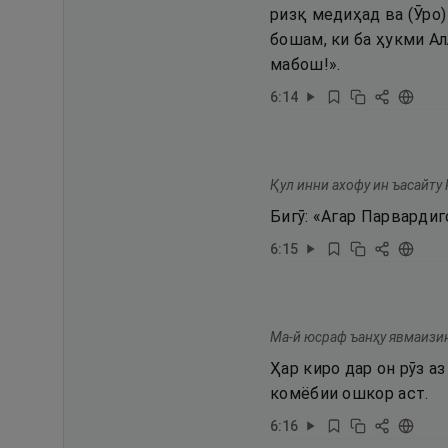
ризқ медиҳад ва (Ӯро)
бошам, ки ба ҳукми А
мабош!».
6
:
14
Қул инни ахофу ин ъасайту
Бигӯ: «Агар Парвардиг
6
:
15
Ма-й юсраф ъанҳу явмаизин
Ҳар киро дар он рӯз а
комёбии ошкор аст.
6
:
16