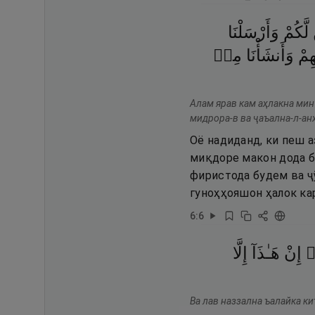
لَّكُمْ
وَأَرْسَلْنَا
هِمْ
وَأَنشَأْنَا
مِنۢ
Алам ярав кам аҳлакна мин
мидрора-в ва ҷаъална-л-ан
Оё надиданд, ки пеш а
миқдоре макон дода бу
фиристода будем ва ҷӯ
гуноҳҳояшон ҳалок ка
6
:
6
۟
إِنْ
هَـٰذَآ
إِلَّا
Ва лав наззална ъалайка ки