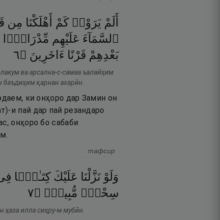
أَلَمْ
يَرَوْا۟
كَمْ
أَهْلَكْنَا
مِن
قَ
ٱلسَّمَآءَ
عَلَيْهِم
مِّدْرَارًۭا
٦
۝
ءَاخَرِينَ
قَرْنًا
بَعْدِهِمْ
лакум ва арсална-с-самаа ъалайҳим
н баъдиҳим қарнан ахарӣн.
рдаем, ки онҳоро дар Замин он
т)-и пай дар пай резандаро
ас, онҳоро бо сабаби
м.
тафсир
وَلَوْ
نَزَّلْنَا
عَلَيْكَ
كِتَـٰبًۭا
فِى
٧
۝
مُّبِينٌۭ
سِحْرٌۭ
н ҳаза илла сиҳру-м мубӣн.