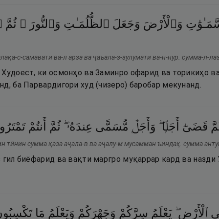
مَـٰوَٰتِ
وَٱلْأَرْضَ
وَجَعَلَ
ٱلظُّلُمَـٰتِ
وَٱلنُّورَ ۖ
ثُمَّ
ٱ
лақа-с-самавати ва-л арза ва ҷаъала-з-зулумати ва-н-нур. сумма-л-л
 Худоест, ки осмонҳо ва Заминро офарид ва торикиҳо ва
д, ба Парвардигори худ (чизеро) баробар мекунанд.
مَّ
قَضَىٰٓ
أَجَلًۭا ۖ
وَأَجَلٌۭ
مُّسَمًّى
عِندَهُۥ ۖ
ثُمَّ
أَنتُمْ
تَمْتَرُو
ин тӣнин сумма қаза аҷала-в ва аҷалу-м мусамман ъиндаҳ. сумма анту
 гил биёфарид ва вақти маргро муқаррар кард ва назди 
ى
ٱلْأَرْضِ ۖ
يَعْلَمُ
سِرَّكُمْ
وَجَهْرَكُمْ
وَيَعْلَمُ
مَا
تَكْسِبُون