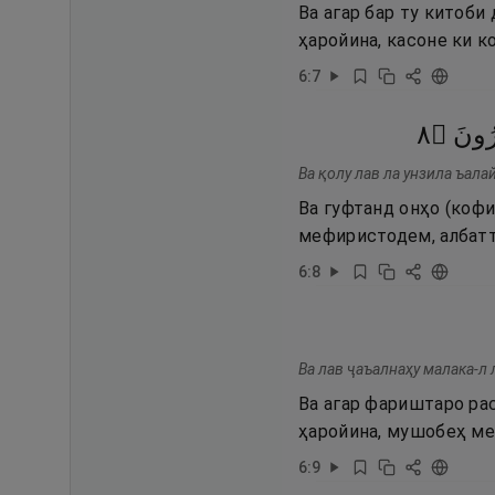
Ва агар бар ту китоб
ҳаройина, касоне ки к
6
:
7
٨
۝
ُونَ
Ва қолу лав ла унзила ъала
Ва гуфтанд онҳо (кофи
мефиристодем, албатта
6
:
8
Ва лав ҷаъалнаҳу малака-л 
Ва агар фариштаро ра
ҳаройина, мушобеҳ ме
6
:
9