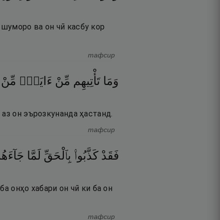
шуморо ва он чӣ касбу кор
тафсир
وَمَا
تَأْتِيهِم
مِّنْ
ءَايَةٍۢ
مِّنْ
 аз он эърозкунанда ҳастанд.
тафсир
فَقَدْ
كَذَّبُوا۟
بِٱلْحَقِّ
لَمَّا
جَآءَه ۖ
ба онҳо хабари он чӣ ки ба он
тафсир