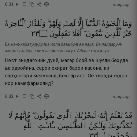
6
:
31
тафсир
وَمَا
ٱلْحَيَوٰةُ
ٱلدُّنْيَآ
إِلَّا
لَعِبٌۭ
وَلَهْوٌۭ ۖ
وَلَلدَّارُ
ٱلْـَٔاخِرَةُ
٣٢
۝
تَعْقِلُونَ
أَفَلَا
يَتَّقُونَ ۗ
لِّلَّذِينَ
خَيْرٌۭ
Ва ма-л-ҳайату-д-дунйа илла лаъибу-в ва лаҳв. Ва ладдару-л-
ахирату хайру-л лил лазӣна яттақун. Афала таъқилун.
Нест зиндагонии дунё, магар бозӣ ва шуғли беҳуда
ва ҳаройина, сарои охират барои касоне, ки
парҳезгорӣ мекунанд, беҳтар аст. Оё хиради худро
кор намефармоянд?
6
:
32
тафсир
قَدْ
نَعْلَمُ
إِنَّهُۥ
لَيَحْزُنُكَ
ٱلَّذِى
يَقُولُونَ ۖ
فَإِنَّهُمْ
لَا
يُكَذِّبُونَكَ
وَلَـٰكِنَّ
ٱلظَّـٰلِمِينَ
بِـَٔايَـٰتِ
ٱللَّهِ
٣٣
۝
يَجْحَدُونَ