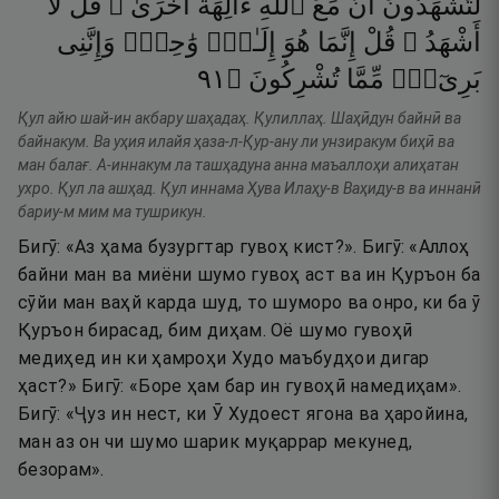
لَتَشْهَدُونَ
أَنَّ
مَعَ
ٱللَّهِ
ءَالِهَةً
أُخْرَىٰ ۚ
قُل
لَّآ
أَشْهَدُ ۚ
قُلْ
إِنَّمَا
هُوَ
إِلَـٰهٌۭ
وَٰحِدٌۭ
وَإِنَّنِى
١٩
۝
تُشْرِكُونَ
مِّمَّا
بَرِىٓءٌۭ
Қул айю шай-ин акбару шаҳадаҳ. Қулиллаҳ. Шаҳӣдун байнӣ ва
байнакум. Ва уҳия илайя ҳаза-л-Қур-ану ли унзиракум биҳӣ ва
ман балағ. А-иннакум ла ташҳадуна анна маъаллоҳи алиҳатан
ухро. Қул ла ашҳад. Қул иннама Ҳува Илаҳу-в Ваҳиду-в ва иннанӣ
бариу-м мим ма тушрикун.
Бигӯ: «Аз ҳама бузургтар гувоҳ кист?». Бигӯ: «Аллоҳ
байни ман ва миёни шумо гувоҳ аст ва ин Қуръон ба
сӯйи ман ваҳй карда шуд, то шуморо ва онро, ки ба ӯ
Қуръон бирасад, бим диҳам. Оё шумо гувоҳӣ
медиҳед ин ки ҳамроҳи Худо маъбудҳои дигар
ҳаст?» Бигӯ: «Боре ҳам бар ин гувоҳӣ намедиҳам».
Бигӯ: «Ҷуз ин нест, ки Ӯ Худоест ягона ва ҳаройина,
ман аз он чи шумо шарик муқаррар мекунед,
безорам».