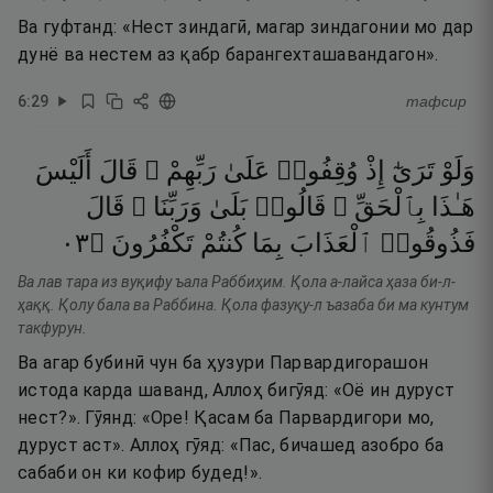
Ва гуфтанд: «Нест зиндагӣ, магар зиндагонии мо дар
дунё ва нестем аз қабр барангехташавандагон».
6
:
29
тафсир
وَلَوْ
تَرَىٰٓ
إِذْ
وُقِفُوا۟
عَلَىٰ
رَبِّهِمْ ۚ
قَالَ
أَلَيْسَ
هَـٰذَا
بِٱلْحَقِّ ۚ
قَالُوا۟
بَلَىٰ
وَرَبِّنَا ۚ
قَالَ
٣٠
۝
تَكْفُرُونَ
كُنتُمْ
بِمَا
ٱلْعَذَابَ
فَذُوقُوا۟
Ва лав тара из вуқифу ъала Раббиҳим. Қола а-лайса ҳаза би-л-
ҳаққ. Қолу бала ва Раббина. Қола фазуқу-л ъазаба би ма кунтум
такфурун.
Ва агар бубинӣ чун ба ҳузури Парвардигорашон
истода карда шаванд, Аллоҳ бигӯяд: «Оё ин дуруст
нест?». Гӯянд: «Оре! Қасам ба Парвардигори мо,
дуруст аст». Аллоҳ гӯяд: «Пас, бичашед азобро ба
сабаби он ки кофир будед!».