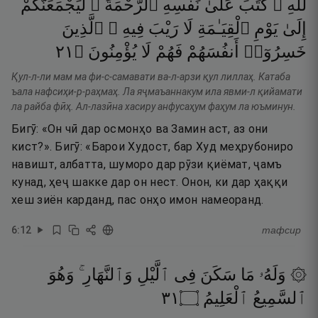
لِّلَّهِ ۚ
كَتَبَ
عَلَىٰ
نَفْسِهِ
ٱلرَّحْمَةَ ۚ
لَيَجْمَعَنَّكُمْ
إِلَىٰ
يَوْمِ
ٱلْقِيَـٰمَةِ
لَا
رَيْبَ
فِيهِ ۚ
ٱلَّذِينَ
١٢
۝
يُؤْمِنُونَ
لَا
فَهُمْ
أَنفُسَهُمْ
خَسِرُوٓا۟
Қул-л-ли мам ма фи-с-самавати ва-л-арзи қул лиллаҳ. Катаба
ъала нафсиҳи-р-раҳмаҳ. Ла яҷмаъаннакум ила явми-л қийамати
ла райба фӣҳ. Ал-лазӣна хасиру анфусаҳум фаҳум ла юъминун.
Бигӯ: «Он чӣ дар осмонҳо ва Замин аст, аз они
кист?». Бигӯ: «Барои Худост, бар Худ меҳрубониро
навишт, албатта, шуморо дар рӯзи қиёмат, ҷамъ
кунад, ҳеҷ шакке дар он нест. Онон, ки дар ҳаққи
хеш зиён карданд, пас онҳо имон намеоранд.
6
:
12
тафсир
۞ وَلَهُۥ
مَا
سَكَنَ
فِى
ٱلَّيْلِ
وَٱلنَّهَارِ ۚ
وَهُوَ
١٣
۝
ٱلْعَلِيمُ
ٱلسَّمِيعُ