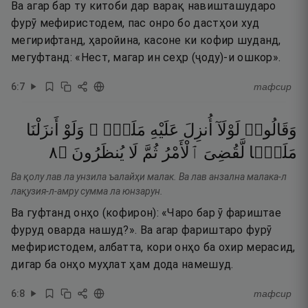
Ва агар бар ту китоби дар варақ навишташударо
фурӯ мефиристодем, пас онро бо дастҳои худ
мегирифтанд, ҳаройина, касоне ки кофир шуданд,
мегуфтанд: «Нест, магар ин сеҳр (ҷоду)-и ошкор».
6
:
7
тафсир
وَقَالُوا۟
لَوْلَآ
أُنزِلَ
عَلَيْهِ
مَلَكٌۭ ۖ
وَلَوْ
أَنزَلْنَا
٨
۝
يُنظَرُونَ
لَا
ثُمَّ
ٱلْأَمْرُ
لَّقُضِىَ
مَلَكًۭا
Ва қолу лав ла унзила ъалайҳи малак. Ва лав анзална малака-л
лақузия-л-амру сумма ла юнзарун.
Ва гуфтанд онҳо (кофирон): «Чаро бар ӯ фариштае
фуруд оварда нашуд?». Ва агар фариштаро фурӯ
мефиристодем, албатта, кори онҳо ба охир мерасид,
дигар ба онҳо муҳлат ҳам дода намешуд.
6
:
8
тафсир