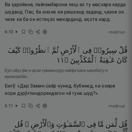
Ва ҳаройина, пайғамбарони пеш аз ту масхара карда
шуданд. Пас, ба ононе ки ришханд заданд, ҷазои он
чизе ки ба он истеҳзо мекарданд, иҳота кард.
6
:
10
тафсир
قُلْ
سِيرُوا۟
فِى
ٱلْأَرْضِ
ثُمَّ
ٱنظُرُوا۟
كَيْفَ
١١
۝
ٱلْمُكَذِّبِينَ
عَـٰقِبَةُ
كَانَ
Қул сӣру фи-л-арзи сумманзуру кайфа кана ъақибату-л-
муказзибӣн.
Бигӯ: «Дар Замин сайр кунед, бубинед, ки охири
кори дурӯғпиндорандагон чӣ гуна шуд?».
6
:
11
тафсир
قُل
لِّمَن
مَّا
فِى
ٱلسَّمَـٰوَٰتِ
وَٱلْأَرْضِ ۖ
قُل