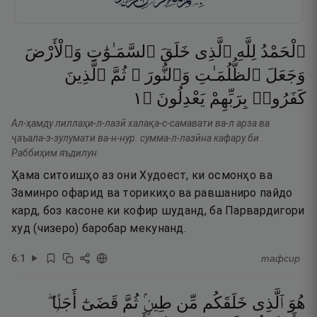
ٱلْحَمْدُ
لِلَّهِ
ٱلَّذِى
خَلَقَ
ٱلسَّمَـٰوَٰتِ
وَٱلْأَرْضَ
وَجَعَلَ
ٱلظُّلُمَـٰتِ
وَٱلنُّورَ ۖ
ثُمَّ
ٱلَّذِينَ
١
۝
يَعْدِلُونَ
بِرَبِّهِمْ
كَفَرُوا۟
Ал-ҳамду лиллаҳи-л-лазӣ халақа-с-самавати ва-л арза ва
ҷаъала-з-зулумати ва-н-нур. сумма-л-лазӣна кафару би
Раббиҳим яъдилун.
Ҳама ситоишҳо аз они Худоест, ки осмонҳо ва
Заминро офарид ва торикиҳо ва равшаниро пайдо
кард, боз касоне ки кофир шуданд, ба Парвардигори
худ (чизеро) баробар мекунанд.
6
:
1
тафсир
هُوَ
ٱلَّذِى
خَلَقَكُم
مِّن
طِينٍۢ
ثُمَّ
قَضَىٰٓ
أَجَلًۭا ۖ