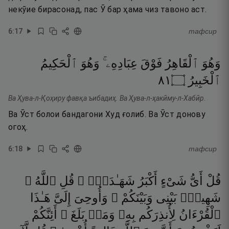
некӯие бирасонад, пас Ӯ бар ҳама чиз тавоно аст.
6
:
17
тафсир
وَهُوَ
ٱلْقَاهِرُ
فَوْقَ
عِبَادِهِۦ ۚ
وَهُوَ
ٱلْحَكِيمُ
١٨
۝
ٱلْخَبِيرُ
Ва Ҳува-л-Қоҳиру фавқа ъибадиҳ. Ва Ҳува-л-ҳакӣму-л-Хабӣр.
Ва Ӯст болои бандагони Худ ғолиб. Ва Ӯст донову
огоҳ.
6
:
18
тафсир
قُلْ
أَىُّ
شَىْءٍ
أَكْبَرُ
شَهَـٰدَةًۭ ۖ
قُلِ
ٱللَّهُ ۖ
شَهِيدٌۢ
بَيْنِى
وَبَيْنَكُمْ ۚ
وَأُوحِىَ
إِلَىَّ
هَـٰذَا
ٱلْقُرْءَانُ
لِأُنذِرَكُم
بِهِۦ
وَمَنۢ
بَلَغَ ۚ
أَئِنَّكُمْ