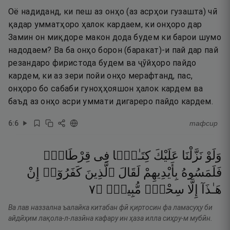
Оё надиданд, ки пеш аз онҳо (аз асрҳои гузашта) чӣ
қадар умматҳоро ҳалок кардаем, ки онҳоро дар
Замин он миқдоре макон дода будем ки барои шумо
надодаем? Ва ба онҳо борон (баракат)-и пай дар пай
резандаро фиристода будем ва ҷӯйҳоро пайдо
кардем, ки аз зери пойи онҳо мерафтанд, пас,
онҳоро бо сабаби гуноҳҳояшон ҳалок кардем ва
баъд аз онҳо асри уммати дигареро пайдо кардем.
6
:
6
тафсир
وَلَوْ
نَزَّلْنَا
عَلَيْكَ
كِتَـٰبًۭا
فِى
قِرْطَاسٍۢ
فَلَمَسُوهُ
بِأَيْدِيهِمْ
لَقَالَ
ٱلَّذِينَ
كَفَرُوٓا۟
إِنْ
٧
۝
مُّبِينٌۭ
سِحْرٌۭ
إِلَّا
هَـٰذَآ
Ва лав наззална ъалайка китабан фӣ қиртосин фа ламасуҳу би
айдӣҳим лақола-л-лазӣна кафару ин ҳаза илла сиҳру-м мубӣн.