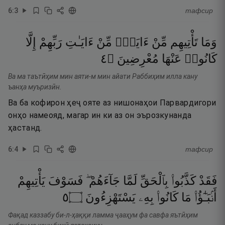
6
:
3
тафсир
وَمَا
تَأْتِيهِم
مِّنْ
ءَايَةٍۢ
مِّنْ
ءَايَـٰتِ
رَبِّهِمْ
إِلَّا
٤
۝
مُعْرِضِينَ
عَنْهَا
كَانُوا۟
Ва ма таътӣҳим мин аяти-м мин айати Раббиҳим илла кану
ъанҳа муъризӣн.
Ва ба кофирон ҳеҷ ояте аз нишонаҳои Парвардигори
онҳо намеояд, магар ин ки аз он эърозкунанда
ҳастанд.
6
:
4
тафсир
فَقَدْ
كَذَّبُوا۟
بِٱلْحَقِّ
لَمَّا
جَآءَهُمْ ۖ
فَسَوْفَ
يَأْتِيهِمْ
٥
۝
يَسْتَهْزِءُونَ
بِهِۦ
كَانُوا۟
مَا
أَنۢبَـٰٓؤُا۟
Фақад каззабу би-л-ҳаққи ламма ҷааҳум фа савфа яътӣҳим