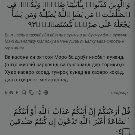
وَٱلَّذِينَ
كَذَّبُوا۟
بِـَٔايَـٰتِنَا
صُمٌّۭ
وَبُكْمٌۭ
فِى
ٱلظُّلُمَـٰتِ ۗ
مَن
يَشَإِ
ٱللَّهُ
يُضْلِلْهُ
وَمَن
يَشَأْ
٣٩
۝
مُّسْتَقِيمٍۢ
صِرَٰطٍۢ
عَلَىٰ
يَجْعَلْهُ
Ва-л-лазӣна каззабу би айатина сумму-в ва букмун фи-з-зулумат.
Ма-й яшаиллаҳу юзлилҳу ва ма-й яшаъ яҷъалҳу ъала сироти-м
мустақӣм.
Ва касоне ки оятҳои Моро ба дурӯғ нисбат кунанд,
(онҳо мисли) карҳоянд ва гунгонанд дар торикиҳо.
Худо касеро хоҳад, гумроҳ кунад ва касеро хоҳад,
дар роҳи рост мегардонад.
6
:
39
тафсир
قُلْ
أَرَءَيْتَكُمْ
إِنْ
أَتَىٰكُمْ
عَذَابُ
ٱللَّهِ
أَوْ
أَتَتْكُمُ
ٱلسَّاعَةُ
أَغَيْرَ
ٱللَّهِ
تَدْعُونَ
إِن
كُنتُمْ
صَـٰدِقِينَ
٤٠
۝