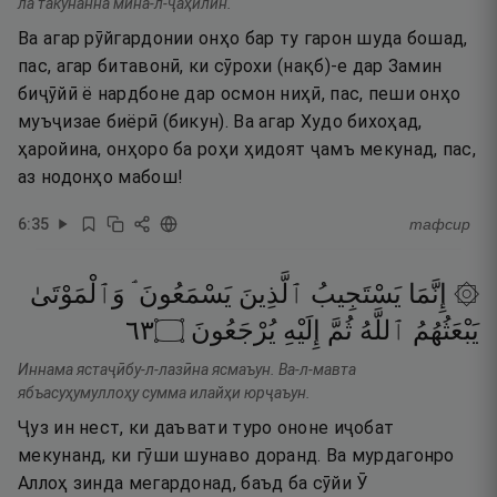
ла такунанна мина-л-ҷаҳилӣн.
Ва агар рӯйгардонии онҳо бар ту гарон шуда бошад,
пас, агар битавонӣ, ки сӯрохи (нақб)-е дар Замин
биҷӯйӣ ё нардбоне дар осмон ниҳӣ, пас, пеши онҳо
муъҷизае биёрӣ (бикун). Ва агар Худо бихоҳад,
ҳаройина, онҳоро ба роҳи ҳидоят ҷамъ мекунад, пас,
аз нодонҳо мабош!
6
:
35
тафсир
۞ إِنَّمَا
يَسْتَجِيبُ
ٱلَّذِينَ
يَسْمَعُونَ ۘ
وَٱلْمَوْتَىٰ
٣٦
۝
يُرْجَعُونَ
إِلَيْهِ
ثُمَّ
ٱللَّهُ
يَبْعَثُهُمُ
Иннама ястаҷӣбу-л-лазӣна ясмаъун. Ва-л-мавта
ябъасуҳумуллоҳу сумма илайҳи юрҷаъун.
Ҷуз ин нест, ки даъвати туро ононе иҷобат
мекунанд, ки гӯши шунаво доранд. Ва мурдагонро
Аллоҳ зинда мегардонад, баъд ба сӯйи Ӯ