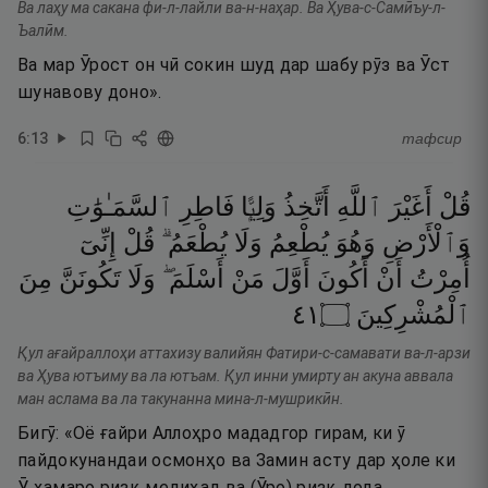
Ва лаҳу ма сакана фи-л-лайли ва-н-наҳар. Ва Ҳува-с-Самӣъу-л-
Ъалӣм.
Ва мар Ӯрост он чӣ сокин шуд дар шабу рӯз ва Ӯст
шунавову доно».
6
:
13
тафсир
قُلْ
أَغَيْرَ
ٱللَّهِ
أَتَّخِذُ
وَلِيًّۭا
فَاطِرِ
ٱلسَّمَـٰوَٰتِ
وَٱلْأَرْضِ
وَهُوَ
يُطْعِمُ
وَلَا
يُطْعَمُ ۗ
قُلْ
إِنِّىٓ
أُمِرْتُ
أَنْ
أَكُونَ
أَوَّلَ
مَنْ
أَسْلَمَ ۖ
وَلَا
تَكُونَنَّ
مِنَ
١٤
۝
ٱلْمُشْرِكِينَ
Қул ағайраллоҳи аттахизу валийян Фатири-с-самавати ва-л-арзи
ва Ҳува ютъиму ва ла ютъам. Қул инни умирту ан акуна аввала
ман аслама ва ла такунанна мина-л-мушрикӣн.
Бигӯ: «Оё ғайри Аллоҳро мададгор гирам, ки ӯ
пайдокунандаи осмонҳо ва Замин асту дар ҳоле ки
Ӯ ҳамаро ризқ медиҳад ва (Ӯро) ризқ дода