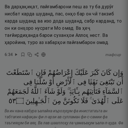
Ва дарҳақиқат, пайғамбарони пеш аз ту ба дурӯғ
нисбат карда шуданд, пас, онҳо бар он чӣ такзиб
карда шуданд ва изо дода шуданд, сабр карданд, то
он ки онҳоро нусрати Мо омад. Ва ҳеҷ
тағйирдиҳанда барои суханҳои Аллоҳ нест. Ва
ҳаройина, туро аз хабарҳои пайғамбарон омад.
6
:
34
тафсир
وَإِن
كَانَ
كَبُرَ
عَلَيْكَ
إِعْرَاضُهُمْ
فَإِنِ
ٱسْتَطَعْتَ
أَن
تَبْتَغِىَ
نَفَقًۭا
فِى
ٱلْأَرْضِ
أَوْ
سُلَّمًۭا
فِى
ٱلسَّمَآءِ
فَتَأْتِيَهُم
بِـَٔايَةٍۢ ۚ
وَلَوْ
شَآءَ
ٱللَّهُ
لَجَمَعَهُمْ
٣٥
۝
ٱلْجَـٰهِلِينَ
مِنَ
تَكُونَنَّ
فَلَا
ٱلْهُدَىٰ ۚ
عَلَى
Ва ин кана кабура ъалайка иърозуҳум фа инистатаъта ан
табтағия нафақан фи-л-арзи ав сулламан фи-с-самии фа
таътияҳум би аяҳ. Ва лав шааллоҳу ла ҷамаъаҳум ъала-л-ҳуда. Фа