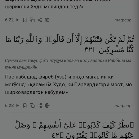
шарикони Худо мепиндоштед?».
6
:
22
тафсир
ثُمَّ
لَمْ
تَكُن
فِتْنَتُهُمْ
إِلَّآ
أَن
قَالُوا۟
وَٱللَّهِ
رَبِّنَا
مَا
٢٣
۝
مُشْرِكِينَ
كُنَّا
Сумма лам такун фитнатуҳум илла ан қолу валлоҳи Раббина ма
кунна мушрикӣн.
Пас набошад фиреб (узр)-и онҳо магар ин ки
мегӯянд: «қасам ба Худо, ки Парвардигори мост, мо
ширковардагон набудем».
6
:
23
тафсир
ٱنظُرْ
كَيْفَ
كَذَبُوا۟
عَلَىٰٓ
أَنفُسِهِمْ ۚ
وَضَلَّ
٢٤
۝
يَفْتَرُونَ
كَانُوا۟
مَّا
عَنْهُم