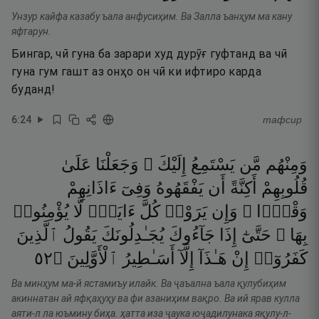
Унзур кайфа казабу ъала анфусиҳим. Ва Залла ъанҳум ма кану
яфтарун.
Бингар, чӣ гуна ба зарари худ дурӯғ гуфтанд ва чӣ
гуна гум гашт аз онҳо он чӣ ки ифтиро карда
буданд!
6
:
24
тафсир
وَمِنْهُم
مَّن
يَسْتَمِعُ
إِلَيْكَ ۖ
وَجَعَلْنَا
عَلَىٰ
قُلُوبِهِمْ
أَكِنَّةً
أَن
يَفْقَهُوهُ
وَفِىٓ
ءَاذَانِهِمْ
وَقْرًۭا ۚ
وَإِن
يَرَوْا۟
كُلَّ
ءَايَةٍۢ
لَّا
يُؤْمِنُوا۟
بِهَا ۚ
حَتَّىٰٓ
إِذَا
جَآءُوكَ
يُجَـٰدِلُونَكَ
يَقُولُ
ٱلَّذِينَ
٢٥
۝
ٱلْأَوَّلِينَ
أَسَـٰطِيرُ
إِلَّآ
هَـٰذَآ
إِنْ
كَفَرُوٓا۟
Ва минҳум ма-й ястамиъу илайк. Ва ҷаъална ъала қулубиҳим
акиннатан ай яфқаҳуҳу ва фи азаниҳим вақро. Ва ий ярав кулла
аяти-л ла юъмину биҳа. ҳатта иза ҷаука юҷадилунака яқулу-л-