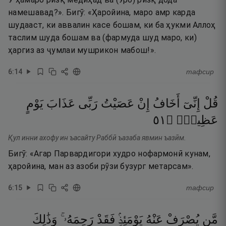
намешавад?». Бигӯ: «Ҳаройина, маро амр карда
шудааст, ки аввалин касе бошам, ки ба ҳукми Аллоҳ
таслим шуда бошам ва (фармуда шуд маро, ки)
ҳаргиз аз ҷумлаи мушрикон мабош!».
6
:
14
тафсир
قُلْ
إِنِّىٓ
أَخَافُ
إِنْ
عَصَيْتُ
رَبِّى
عَذَابَ
يَوْمٍ
١٥
۝
عَظِيمٍۢ
Қул инни ахофу ин ъасайту Раббӣ ъазаба явмин ъазӣм.
Бигӯ: «Агар Парвардигори худро нофармонӣ кунам,
ҳаройина, ман аз азоби рӯзи бузург метарсам».
6
:
15
тафсир
مَّن
يُصْرَفْ
عَنْهُ
يَوْمَئِذٍۢ
فَقَدْ
رَحِمَهُۥ ۚ
وَذَٰلِكَ