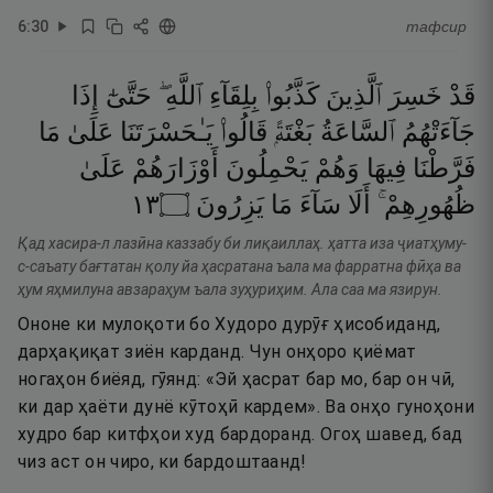
6
:
30
тафсир
قَدْ
خَسِرَ
ٱلَّذِينَ
كَذَّبُوا۟
بِلِقَآءِ
ٱللَّهِ ۖ
حَتَّىٰٓ
إِذَا
جَآءَتْهُمُ
ٱلسَّاعَةُ
بَغْتَةًۭ
قَالُوا۟
يَـٰحَسْرَتَنَا
عَلَىٰ
مَا
فَرَّطْنَا
فِيهَا
وَهُمْ
يَحْمِلُونَ
أَوْزَارَهُمْ
عَلَىٰ
٣١
۝
يَزِرُونَ
مَا
سَآءَ
أَلَا
ظُهُورِهِمْ ۚ
Қад хасира-л лазӣна каззабу би лиқаиллаҳ. ҳатта иза ҷиатҳуму-
с-саъату бағтатан қолу йа ҳасратана ъала ма фарратна фӣҳа ва
ҳум яҳмилуна авзараҳум ъала зуҳуриҳим. Ала саа ма язирун.
Ононе ки мулоқоти бо Худоро дурӯғ ҳисобиданд,
дарҳақиқат зиён карданд. Чун онҳоро қиёмат
ногаҳон биёяд, гӯянд: «Эй ҳасрат бар мо, бар он чӣ,
ки дар ҳаёти дунё кӯтоҳӣ кардем». Ва онҳо гуноҳони
худро бар китфҳои худ бардоранд. Огоҳ шавед, бад
чиз аст он чиро, ки бардоштаанд!