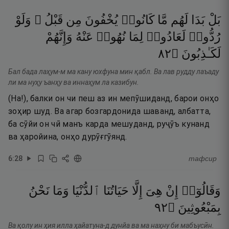
بَلْ
بَدَا
لَهُم
مَّا
كَانُوا۟
يُخْفُونَ
مِن
قَبْلُ ۖ
وَلَوْ
رُدُّوا۟
لَعَادُوا۟
لِمَا
نُهُوا۟
عَنْهُ
وَإِنَّهُمْ
٢٨
۝
لَكَـٰذِبُونَ
Бал бада лаҳум-м ма кану юхфуна мин қабл. Ва лав рудду лаъаду
ли ма нуҳу ъанҳу ва иннаҳум ла казибун.
(На!), балки он чи пеш аз ин мепӯшиданд, барои онҳо
зоҳир шуд. Ва агар бозгардонида шаванд, албатта,
ба сӯйи он чӣ манъ карда мешуданд, руҷӯъ кунанд
ва ҳаройина, онҳо дурӯғгӯянд.
6
:
28
тафсир
وَقَالُوٓا۟
إِنْ
هِىَ
إِلَّا
حَيَاتُنَا
ٱلدُّنْيَا
وَمَا
نَحْنُ
٢٩
۝
بِمَبْعُوثِينَ
Ва қолу ин ҳия илла ҳайатуна-д дунйа ва ма наҳну би мабъусӣн.