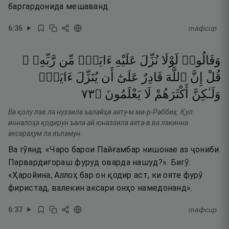
баргардонида мешаванд.
6
:
36
тафсир
وَقَالُوا۟
لَوْلَا
نُزِّلَ
عَلَيْهِ
ءَايَةٌۭ
مِّن
رَّبِّهِۦ ۚ
قُلْ
إِنَّ
ٱللَّهَ
قَادِرٌ
عَلَىٰٓ
أَن
يُنَزِّلَ
ءَايَةًۭ
٣٧
۝
يَعْلَمُونَ
لَا
أَكْثَرَهُمْ
وَلَـٰكِنَّ
Ва қолу лав ла нуззила ъалайҳи аяту-м ми-р-Раббиҳ. Қул
инналоҳа қодирун ъала ай юназзила аята-в ва лакинна
аксараҳум ла яъламун.
Ва гӯянд: «Чаро барои Пайғамбар нишонае аз ҷониби
Парвардигораш фуруд оварда нашуд?». Бигӯ:
«Ҳаройина, Аллоҳ бар он қодир аст, ки ояте фурӯ
фиристад, валекин аксари онҳо намедонанд».
6
:
37
тафсир