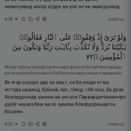
намекунанд магар худро ва ҳол он ки намедонанд.
6
:
26
тафсир
وَلَوْ
تَرَىٰٓ
إِذْ
وُقِفُوا۟
عَلَى
ٱلنَّارِ
فَقَالُوا۟
يَـٰلَيْتَنَا
نُرَدُّ
وَلَا
نُكَذِّبَ
بِـَٔايَـٰتِ
رَبِّنَا
وَنَكُونَ
مِنَ
٢٧
۝
ٱلْمُؤْمِنِينَ
Ва лав тара из вуқифу ъала-н-нари фа қолу йа лайтана нурадду
ва ла нуказзиба би айати Раббина ва накуна мина-л-муъминӣн.
Ва агар онҳоро дар он вақт, ки ба назди оташ
истода шаванд, бубинӣ, пас, гӯянд: «Эй кош, ба дунё
бозгардонида шавем ва оятҳои Парвардигорамонро
дурӯғ наҳисобем ва аз ҷумлаи бовардорандагон
бошем».
6
:
27
тафсир