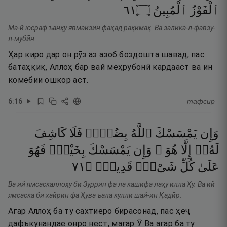
١٦
۝
ٱلْمُبِينُ
ٱلْفَوْزُ
Ма-й юсраф ъанҳу явмаизин фақад раҳимаҳ. Ва залика-л-фавзу-
л-мубӣн.
Ҳар киро дар он рӯз аз азоб боздошта шавад, пас
батаҳқиқ, Аллоҳ бар вай меҳрубонӣ кардааст ва ин
комёбии ошкор аст.
6
:
16
тафсир
وَإِن
يَمْسَسْكَ
ٱللَّهُ
بِضُرٍّۢ
فَلَا
كَاشِفَ
لَهُۥٓ
إِلَّا
هُوَ ۖ
وَإِن
يَمْسَسْكَ
بِخَيْرٍۢ
فَهُوَ
١٧
۝
قَدِيرٌۭ
شَىْءٍۢ
كُلِّ
عَلَىٰ
Ва ий ямсаскаллоҳу би Зуррин фа ла кашифа лаҳу илла Ҳу. Ва ий
ямсаска би хайрин фа Ҳува ъала кулли шай-ин Қадӣр.
Агар Аллоҳ ба ту сахтиеро бирасонад, пас ҳеҷ
дафъкунандае онро нест, магар Ӯ. Ва агар ба ту