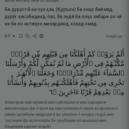
анбау ма кану биҳӣ ястаҳзиун.
Ба дурустӣ ки чун ҳақ (Қуръон) ба онҳо биёмад,
дурӯғ ҳисобиданд, пас, ба зудӣ ба онҳо хабари он чӣ
ки ба он истеҳзо мекарданд, хоҳад омад.
6
:
5
тафсир
أَلَمْ
يَرَوْا۟
كَمْ
أَهْلَكْنَا
مِن
قَبْلِهِم
مِّن
قَرْنٍۢ
مَّكَّنَّـٰهُمْ
فِى
ٱلْأَرْضِ
مَا
لَمْ
نُمَكِّن
لَّكُمْ
وَأَرْسَلْنَا
ٱلسَّمَآءَ
عَلَيْهِم
مِّدْرَارًۭا
وَجَعَلْنَا
ٱلْأَنْهَـٰرَ
تَجْرِى
مِن
تَحْتِهِمْ
فَأَهْلَكْنَـٰهُم
بِذُنُوبِهِمْ
وَأَنشَأْنَا
٦
۝
ءَاخَرِينَ
قَرْنًا
بَعْدِهِمْ
مِنۢ
Алам ярав кам аҳлакна мин қаблиҳим-м мин қарним-м
макканнаҳум фи-л-арзи ма лам нумакки-л-лакум ва арсална-с-
самаа ъалайҳим мидрора-в ва ҷаъална-л-анҳара таҷрӣ мин
таҳтиҳим фа аҳлакнаҳум би зунубиҳим ва аншаъна мин
баъдиҳим қарнан ахарӣн.