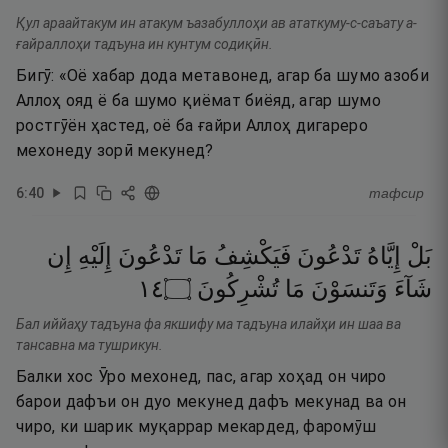
Қул араайтакум ин атакум ъазабуллоҳи ав ататкуму-с-саъату а-
ғайраллоҳи тадъуна ин кунтум содиқӣн.
Бигӯ: «Оё хабар дода метавонед, агар ба шумо азоби
Аллоҳ ояд ё ба шумо қиёмат биёяд, агар шумо
ростгӯён ҳастед, оё ба ғайри Аллоҳ дигареро
мехонеду зорӣ мекунед?
6
:
40
тафсир
بَلْ
إِيَّاهُ
تَدْعُونَ
فَيَكْشِفُ
مَا
تَدْعُونَ
إِلَيْهِ
إِن
٤١
۝
تُشْرِكُونَ
مَا
وَتَنسَوْنَ
شَآءَ
Бал иййаҳу тадъуна фа якшифу ма тадъуна илайҳи ин шаа ва
тансавна ма тушрикун.
Балки хос Ӯро мехонед, пас, агар хоҳад он чиро
барои дафъи он дуо мекунед дафъ мекунад ва он
чиро, ки шарик муқаррар мекардед, фаромӯш