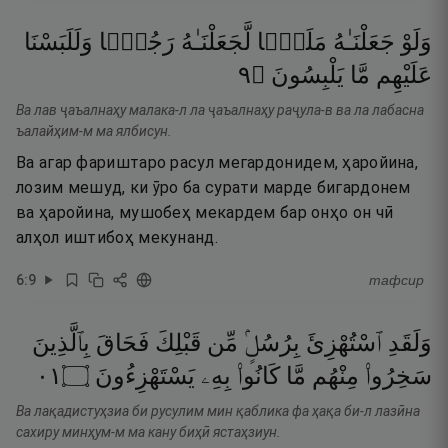
وَلَوْ
جَعَلْنَـٰهُ
مَلَكًۭا
لَّجَعَلْنَـٰهُ
رَجُلًۭا
وَلَلَبَسْنَا
٩
۝
يَلْبِسُونَ
مَّا
عَلَيْهِم
Ва лав ҷаъалнаҳу малака-л ла ҷаъалнаҳу раҷула-в ва ла лабасна
ъалайҳим-м ма ялбисун.
Ва агар фариштаро расул мегардонидем, ҳаройина,
лозим мешуд, ки ӯро ба сурати марде бигардонем
ва ҳаройина, мушобеҳ мекардем бар онҳо он чӣ
алҳол иштибоҳ мекунанд.
6
:
9
тафсир
وَلَقَدِ
ٱسْتُهْزِئَ
بِرُسُلٍۢ
مِّن
قَبْلِكَ
فَحَاقَ
بِٱلَّذِينَ
١٠
۝
يَسْتَهْزِءُونَ
بِهِۦ
كَانُوا۟
مَّا
مِنْهُم
سَخِرُوا۟
Ва лақадистуҳзиа би русулим мин қаблика фа ҳақа би-л лазӣна
сахиру минҳум-м ма кану биҳӣ ястаҳзиун.