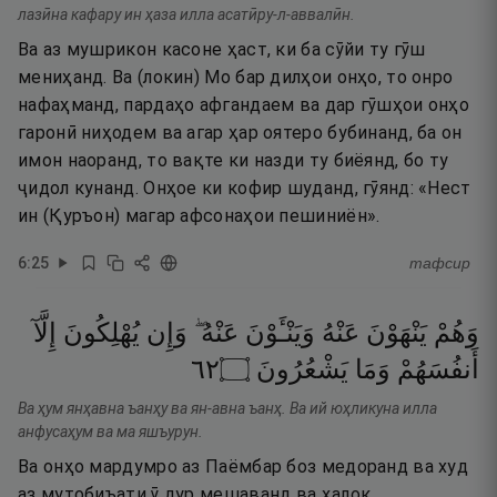
лазӣна кафару ин ҳаза илла асатӣру-л-аввалӣн.
Ва аз мушрикон касоне ҳаст, ки ба сӯйи ту гӯш
мениҳанд. Ва (локин) Мо бар дилҳои онҳо, то онро
нафаҳманд, пардаҳо афгандаем ва дар гӯшҳои онҳо
гаронӣ ниҳодем ва агар ҳар оятеро бубинанд, ба он
имон наоранд, то вақте ки назди ту биёянд, бо ту
ҷидол кунанд. Онҳое ки кофир шуданд, гӯянд: «Нест
ин (Қуръон) магар афсонаҳои пешиниён».
6
:
25
тафсир
وَهُمْ
يَنْهَوْنَ
عَنْهُ
وَيَنْـَٔوْنَ
عَنْهُ ۖ
وَإِن
يُهْلِكُونَ
إِلَّآ
٢٦
۝
يَشْعُرُونَ
وَمَا
أَنفُسَهُمْ
Ва ҳум янҳавна ъанҳу ва ян-авна ъанҳ. Ва ий юҳликуна илла
анфусаҳум ва ма яшъурун.
Ва онҳо мардумро аз Паёмбар боз медоранд ва худ
аз мутобиъати ӯ дур мешаванд ва ҳалок