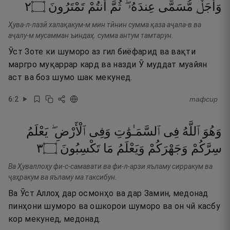
٢
۝
تَمْتَرُونَ
أَنتُمْ
ثُمَّ
عِندَهُۥ ۖ
مُّسَمًّى
وَأَجَلٌۭ
Ҳува-л-лазӣ халақакум-м мин тӣнин сумма қаза аҷала-в ва
аҷалу-м мусамман ъиндаҳ. сумма антум тамтарун.
Ӯст Зоте ки шуморо аз гил биёфарид ва вақти
маргро муқаррар кард ва назди Ӯ муддат муайян
аст ва боз шумо шак мекунед.
6
:
2
тафсир
وَهُوَ
ٱللَّهُ
فِى
ٱلسَّمَـٰوَٰتِ
وَفِى
ٱلْأَرْضِ ۖ
يَعْلَمُ
٣
۝
تَكْسِبُونَ
مَا
وَيَعْلَمُ
وَجَهْرَكُمْ
سِرَّكُمْ
Ва Ҳуваллоҳу фи-с-самавати ва фи-л-арзи яъламу сирракум ва
ҷаҳракум ва яъламу ма таксибун.
Ва Ӯст Аллоҳ дар осмонҳо ва дар Замин, медонад
пинҳони шуморо ва ошкорои шуморо ва он чӣ касбу
кор мекунед, медонад.