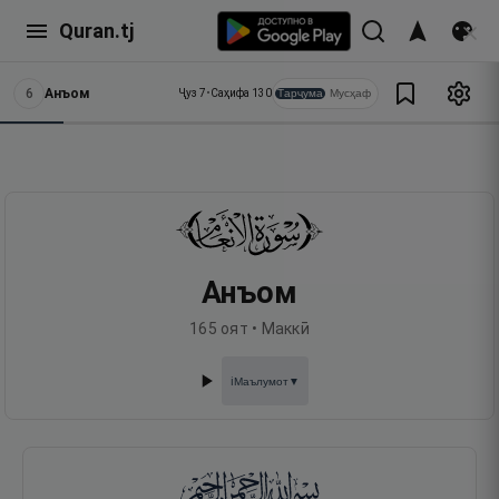
Quran.tj
6
Анъом
Тарҷума
Мусҳаф
Ҷуз
7
•
Саҳифа
130
Анъом
165
оят •
Маккӣ
Маълумот
▼
ℹ️