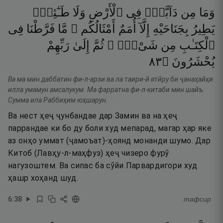
وَمَا
مِن
دَآبَّةٍۢ
فِى
ٱلْأَرْضِ
وَلَا
طَـٰٓئِرٍۢ
يَطِيرُ
بِجَنَاحَيْهِ
إِلَّآ
أُمَمٌ
أَمْثَالُكُم ۚ
مَّا
فَرَّطْنَا
فِى
ٱلْكِتَـٰبِ
مِن
شَىْءٍۢ ۚ
ثُمَّ
إِلَىٰ
رَبِّهِمْ
٣٨
۝
يُحْشَرُونَ
Ва ма мин даббатин фи-л-арзи ва ла таири-й ятӣру би ҷанаҳайҳи
илла умамун амсалукум. Ма фарратна фи-л-китаби мин шайъ.
Сумма ила Раббиҳим юҳшарун.
Ва нест ҳеҷ ҷунбандае дар Замин ва на ҳеҷ
паррандае ки бо ду боли худ мепарад, магар ҳар яке
аз онҳо уммат (ҷамоъат)-ҳоянд монанди шумо. Дар
Китоб (Лавҳу-л-маҳфуз) ҳеҷ чизеро фурӯ
нагузоштем. Ва сипас ба сӯйи Парвардигори худ
ҳашр хоҳанд шуд.
6
:
38
тафсир