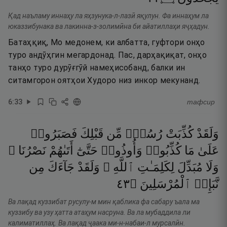
Қад наъламу иннаҳу ла яҳзунука-л-лазӣ яқулун. Фа иннаҳум ла
юказзибунака ва лакинна-з-золимӣна би айатиллаҳи яҷҳадун.
Батаҳқиқ, Мо медонем, ки албатта, гуфтори онҳо
туро андӯҳгин мегардонад. Пас, дарҳақиқат, онҳо
танҳо туро дурӯғгӯй намеҳисобанд, балки ин
ситамгорон оятҳои Худоро низ инкор мекунанд.
6
:
33
тафсир
وَلَقَدْ
كُذِّبَتْ
رُسُلٌۭ
مِّن
قَبْلِكَ
فَصَبَرُوا۟
عَلَىٰ
مَا
كُذِّبُوا۟
وَأُوذُوا۟
حَتَّىٰٓ
أَتَىٰهُمْ
نَصْرُنَا ۚ
وَلَا
مُبَدِّلَ
لِكَلِمَـٰتِ
ٱللَّهِ ۚ
وَلَقَدْ
جَآءَكَ
مِن
٣٤
۝
ٱلْمُرْسَلِينَ
نَّبَإِى۟
Ва лақад куззибат русулу-м мин қаблика фа сабару ъала ма
куззибу ва узу ҳатта атаҳум насруна. Ва ла мубаддила ли
калиматиллаҳ. Ва лақад ҷаака ми-н-набаи-л мурсалӣн.