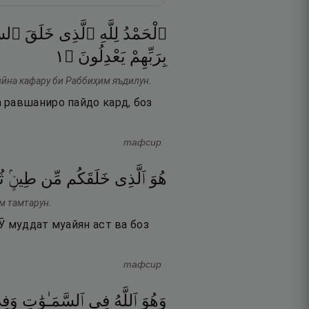
ٱلْحَمْدُ
لِلَّهِ
ٱلَّذِى
خَلَقَ
ٱلسَّ
١
۝
يَعْدِلُونَ
بِرَبِّهِمْ
азӣна кафару би Раббиҳим яъдилун.
 равшаниро пайдо кард, боз
тафсир
هُوَ
ٱلَّذِى
خَلَقَكُم
مِّن
طِينٍۢ
ثُ
м тамтарун.
Ӯ муддат муайян аст ва боз
тафсир
وَهُوَ
ٱللَّهُ
فِى
ٱلسَّمَـٰوَٰتِ
وَفِ