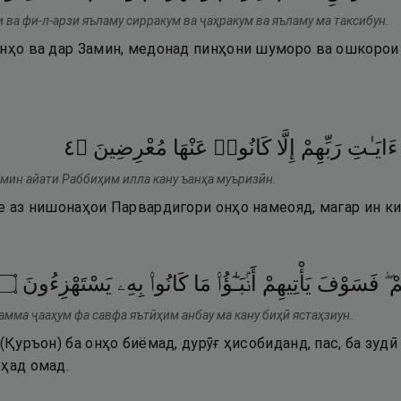
 ва фи-л-арзи яъламу сирракум ва ҷаҳракум ва яъламу ма таксибун.
онҳо ва дар Замин, медонад пинҳони шуморо ва ошкорои 
٤
۝
مُعْرِضِينَ
عَنْهَا
كَانُوا۟
إِلَّا
رَبِّهِمْ
ءَايَـٰتِ
 мин айати Раббиҳим илла кану ъанҳа муъризӣн.
е аз нишонаҳои Парвардигори онҳо намеояд, магар ин ки
۝
يَسْتَهْزِءُونَ
بِهِۦ
كَانُوا۟
مَا
أَنۢبَـٰٓؤُا۟
يَأْتِيهِمْ
فَسَوْفَ
ُمْ
амма ҷааҳум фа савфа яътӣҳим анбау ма кану биҳӣ ястаҳзиун.
(Қуръон) ба онҳо биёмад, дурӯғ ҳисобиданд, пас, ба зудӣ 
оҳад омад.