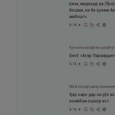
ризқ медиҳад ва (Ӯро)
бошам, ки ба ҳукми А
мабош!».
6
:
14
Қул инни ахофу ин ъасайту
Бигӯ: «Агар Парвардиг
6
:
15
Ма-й юсраф ъанҳу явмаизин
Ҳар киро дар он рӯз а
комёбии ошкор аст.
6
:
16