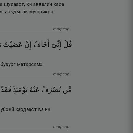
а шудааст, ки аввалин касе
из аз ҷумлаи мушрикон
тафсир
قُلْ
إِنِّىٓ
أَخَافُ
إِنْ
عَصَيْتُ
ر
 бузург метарсам».
тафсир
مَّن
يُصْرَفْ
عَنْهُ
يَوْمَئِذٍۢ
فَقَدْ
рубонӣ кардааст ва ин
тафсир