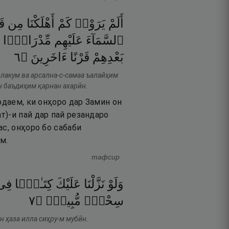
أَلَمْ
يَرَوْا۟
كَمْ
أَهْلَكْنَا
مِن
قَ
ٱلسَّمَآءَ
عَلَيْهِم
مِّدْرَارًۭا
٦
۝
ءَاخَرِينَ
قَرْنًا
بَعْدِهِمْ
лакум ва арсална-с-самаа ъалайҳим
н баъдиҳим қарнан ахарӣн.
рдаем, ки онҳоро дар Замин он
т)-и пай дар пай резандаро
ас, онҳоро бо сабаби
м.
тафсир
وَلَوْ
نَزَّلْنَا
عَلَيْكَ
كِتَـٰبًۭا
فِى
٧
۝
مُّبِينٌۭ
سِحْرٌۭ
н ҳаза илла сиҳру-м мубӣн.