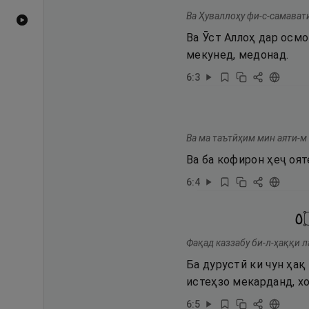
Ва Ҳуваллоҳу фи-с-самавати
Видеоҳои YouTube
Ва Ӯст Аллоҳ дар осм
мекунед, медонад.
6
:
3
Ва ма таътӣҳим мин аяти-м
Ва ба кофирон ҳеҷ оят
6
:
4
٥
Фақад каззабу би-л-ҳаққи л
Ба дурустӣ ки чун ҳақ 
истеҳзо мекарданд, х
6
:
5