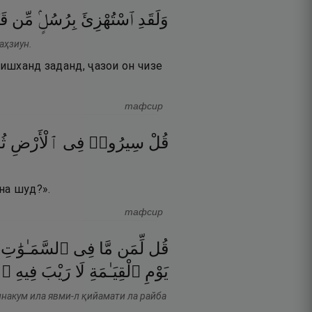
وَلَقَدِ
ٱسْتُهْزِئَ
بِرُسُلٍۢ
مِّن
قَ
аҳзиун.
ришханд заданд, ҷазои он чизе
тафсир
قُلْ
سِيرُوا۟
فِى
ٱلْأَرْضِ
ثُ
на шуд?».
тафсир
قُل
لِّمَن
مَّا
فِى
ٱلسَّمَـٰوَٰتِ
يَوْمِ
ٱلْقِيَـٰمَةِ
لَا
رَيْبَ
فِيهِ ۚ
ннакум ила явми-л қийамати ла райба