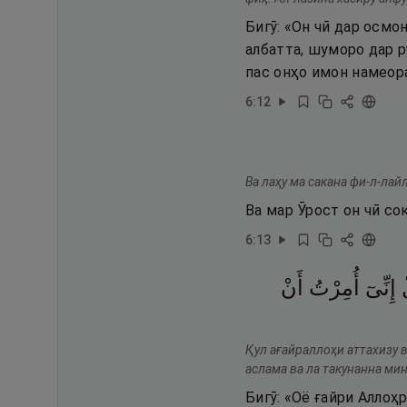
Бигӯ: «Он чӣ дар осмо
албатта, шуморо дар р
пас онҳо имон намеор
6
:
12
Ва лаҳу ма сакана фи-л-лай
Ва мар Ӯрост он чӣ со
6
:
13
إِنِّىٓ
أُمِرْتُ
أَنْ
Қул ағайраллоҳи аттахизу в
аслама ва ла такунанна ми
Бигӯ: «Оё ғайри Аллоҳ