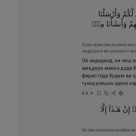
لَّكُمْ
وَأَرْسَلْنَا
هِمْ
وَأَنشَأْنَا
مِنۢ
Алам ярав кам аҳлакна мин
мидрора-в ва ҷаъална-л-ан
Оё надиданд, ки пеш а
миқдоре макон дода бу
фиристода будем ва ҷӯ
гуноҳҳояшон ҳалок ка
6
:
6
۟
إِنْ
هَـٰذَآ
إِلَّا
Ва лав наззална ъалайка ки