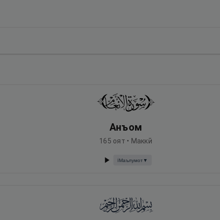
Анъом
165
оят •
Маккӣ
Маълумот
▼
ℹ️