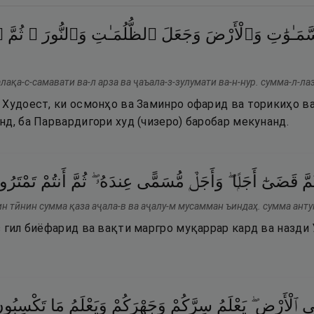
مَـٰوَٰتِ
وَٱلْأَرْضَ
وَجَعَلَ
ٱلظُّلُمَـٰتِ
وَٱلنُّورَ ۖ
ثُمَّ
ٱ
лақа-с-самавати ва-л арза ва ҷаъала-з-зулумати ва-н-нур. сумма-л-л
 Худоест, ки осмонҳо ва Заминро офарид ва торикиҳо ва
д, ба Парвардигори худ (чизеро) баробар мекунанд.
مَّ
قَضَىٰٓ
أَجَلًۭا ۖ
وَأَجَلٌۭ
مُّسَمًّى
عِندَهُۥ ۖ
ثُمَّ
أَنتُمْ
تَمْتَرُو
ин тӣнин сумма қаза аҷала-в ва аҷалу-м мусамман ъиндаҳ. сумма анту
 гил биёфарид ва вақти маргро муқаррар кард ва назди 
ى
ٱلْأَرْضِ ۖ
يَعْلَمُ
سِرَّكُمْ
وَجَهْرَكُمْ
وَيَعْلَمُ
مَا
تَكْسِبُون