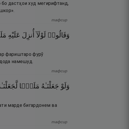
 бо дастҳои худ мегирифтанд,
ошкор».
тафсир
وَقَالُوا۟
لَوْلَآ
أُنزِلَ
عَلَيْهِ
م ۖ
гар фариштаро фурӯ
 дода намешуд.
тафсир
وَلَوْ
جَعَلْنَـٰهُ
مَلَكًۭا
لَّجَعَلْنَـٰه
рати марде бигардонем ва
тафсир