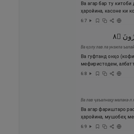
Ва агар бар ту китоб
ҳаройина, касоне ки к
6
:
7
٨
۝
ُونَ
Ва қолу лав ла унзила ъала
Ва гуфтанд онҳо (кофи
мефиристодем, албатта
6
:
8
Ва лав ҷаъалнаҳу малака-л 
Ва агар фариштаро ра
ҳаройина, мушобеҳ ме
6
:
9