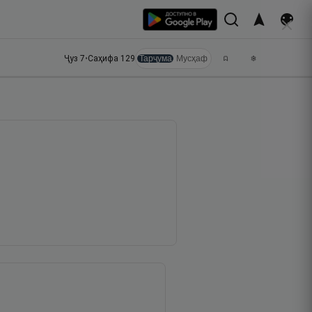
Ҷуз
7
•
Саҳифа
129
Тарҷума
Мусҳаф