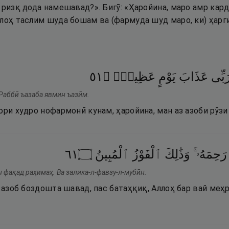
 ризқ дода намешавад?». Бигӯ: «Ҳаройина, маро амр кард
ллоҳ таслим шуда бошам ва (фармуда шуд маро, ки) ҳарг
١٥
۝
عَظِيمٍۢ
يَوْمٍ
عَذَابَ
َبِّى
 Раббӣ ъазаба явмин ъазӣм.
ори худро нофармонӣ кунам, ҳаройина, ман аз азоби рӯзи
١٦
۝
ٱلْمُبِينُ
ٱلْفَوْزُ
وَذَٰلِكَ
رَحِمَهُۥ ۚ
 фақад раҳимаҳ. Ва залика-л-фавзу-л-мубӣн.
з азоб боздошта шавад, пас батаҳқиқ, Аллоҳ бар вай меҳ