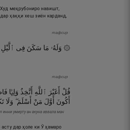
ар Худ меҳрубониро навишт,
 дар ҳаққи хеш зиён карданд,
тафсир
۞ وَلَهُۥ
مَا
سَكَنَ
فِى
ٱلَّيْلِ
тафсир
قُلْ
أَغَيْرَ
ٱللَّهِ
أَتَّخِذُ
وَلِيًّۭا
فَاط
أَكُونَ
أَوَّلَ
مَنْ
أَسْلَمَ ۖ
وَلَا
تَك
л инни умирту ан акуна аввала ман
 асту дар ҳоле ки Ӯ ҳамаро