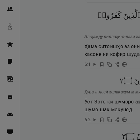
Пайғамбарон
لَّذِينَ
كَفَرُوا۟
Дуоҳо
Ал-ҳамду лиллаҳи-л-лазӣ ха
Асмоул Ҳусно
Ҳама ситоишҳо аз они
касоне ки кофир шудан
Фарзи айн
6
:
1
٢
۝
نَ
Галерея
Ҳува-л-лазӣ халақакум-м м
Махзани Маърифат
Ӯст Зоте ки шуморо аз
шумо шак мекунед.
Барномаи мобилӣ
6
:
2
Пахшҳои зинда
٣
۝
َ