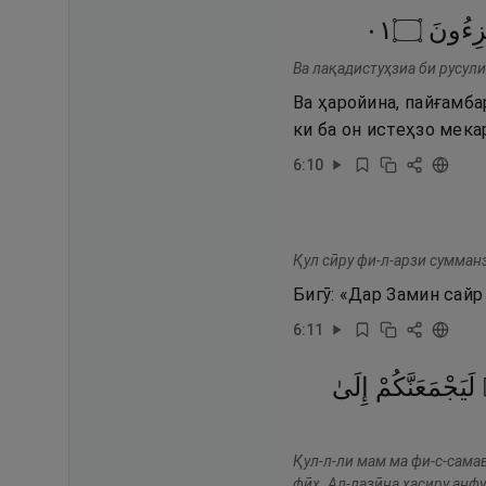
١٠
۝
زِءُونَ
Ва лақадистуҳзиа би русули
Ва ҳаройина, пайғамба
ки ба он истеҳзо мека
6
:
10
Қул сӣру фи-л-арзи сумман
Бигӯ: «Дар Замин сайр
6
:
11
لَيَجْمَعَنَّكُمْ
إِلَىٰ
Қул-л-ли мам ма фи-с-сама
фӣҳ. Ал-лазӣна хасиру анф