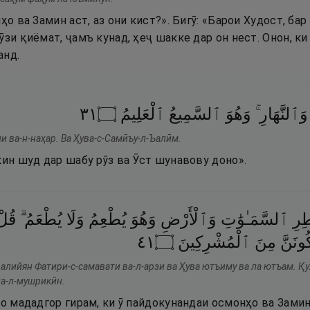
нҳо ва Замин аст, аз они кист?». Бигӯ: «Барои Худост, б
ӯзи қиёмат, ҷамъ кунад, ҳеҷ шакке дар он нест. Онон, ки
анд.
١٣
۝
ٱلْعَلِيمُ
ٱلسَّمِيعُ
وَهُوَ
وَٱلنَّهَارِ ۚ
ли ва-н-наҳар. Ва Ҳува-с-Самӣъу-л-Ъалӣм.
кин шуд дар шабу рӯз ва Ӯст шунавову доно».
ِرِ
ٱلسَّمَـٰوَٰتِ
وَٱلْأَرْضِ
وَهُوَ
يُطْعِمُ
وَلَا
يُطْعَمُ ۗ
قُلْ
١٤
۝
ٱلْمُشْرِكِينَ
مِنَ
ُونَنَّ
алийян Фатири-с-самавати ва-л-арзи ва Ҳува ютъиму ва ла ютъам. Қу
на-л-мушрикӣн.
ро мададгор гирам, ки ӯ пайдокунандаи осмонҳо ва Замин