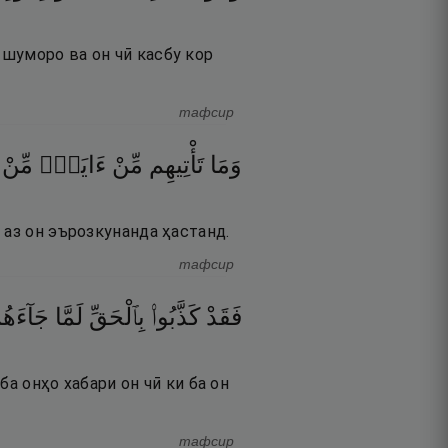
шуморо ва он чӣ касбу кор
тафсир
وَمَا
تَأْتِيهِم
مِّنْ
ءَايَةٍۢ
مِّنْ
 аз он эърозкунанда ҳастанд.
тафсир
فَقَدْ
كَذَّبُوا۟
بِٱلْحَقِّ
لَمَّا
جَآءَه ۖ
ба онҳо хабари он чӣ ки ба он
тафсир