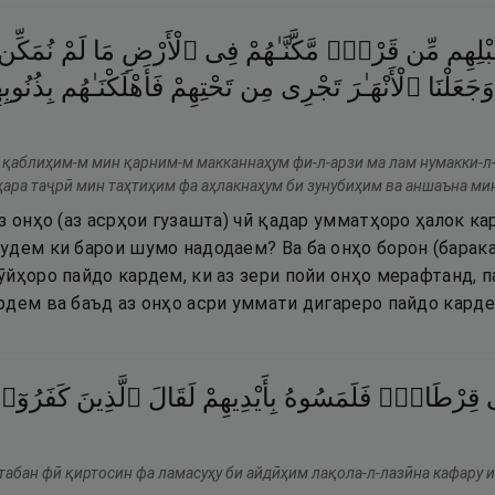
بْلِهِم
مِّن
قَرْنٍۢ
مَّكَّنَّـٰهُمْ
فِى
ٱلْأَرْضِ
مَا
لَمْ
نُمَكِّن
وَجَعَلْنَا
ٱلْأَنْهَـٰرَ
تَجْرِى
مِن
تَحْتِهِمْ
فَأَهْلَكْنَـٰهُم
بِذُنُوبِ
 қаблиҳим-м мин қарним-м макканнаҳум фи-л-арзи ма лам нумакки-л-
ҳара таҷрӣ мин таҳтиҳим фа аҳлакнаҳум би зунубиҳим ва аншаъна ми
з онҳо (аз асрҳои гузашта) чӣ қадар умматҳоро ҳалок ка
дем ки барои шумо надодаем? Ва ба онҳо борон (барака
йҳоро пайдо кардем, ки аз зери пойи онҳо мерафтанд, п
рдем ва баъд аз онҳо асри уммати дигареро пайдо карде
قِرْطَاسٍۢ
فَلَمَسُوهُ
بِأَيْدِيهِمْ
لَقَالَ
ٱلَّذِينَ
كَفَرُوٓا
табан фӣ қиртосин фа ламасуҳу би айдӣҳим лақола-л-лазӣна кафару и