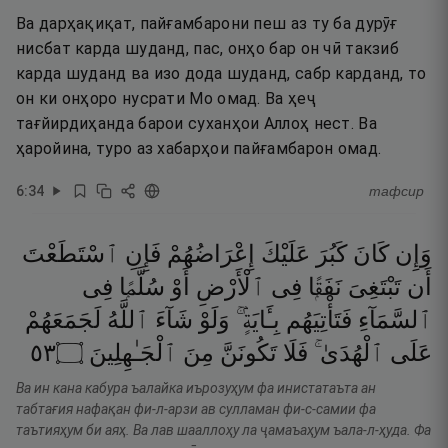
Ва дарҳақиқат, пайғамбарони пеш аз ту ба дурӯғ
нисбат карда шуданд, пас, онҳо бар он чӣ такзиб
карда шуданд ва изо дода шуданд, сабр карданд, то
он ки онҳоро нусрати Мо омад. Ва ҳеҷ
тағйирдиҳанда барои суханҳои Аллоҳ нест. Ва
ҳаройина, туро аз хабарҳои пайғамбарон омад.
6
:
34
тафсир
وَإِن
كَانَ
كَبُرَ
عَلَيْكَ
إِعْرَاضُهُمْ
فَإِنِ
ٱسْتَطَعْتَ
أَن
تَبْتَغِىَ
نَفَقًۭا
فِى
ٱلْأَرْضِ
أَوْ
سُلَّمًۭا
فِى
ٱلسَّمَآءِ
فَتَأْتِيَهُم
بِـَٔايَةٍۢ ۚ
وَلَوْ
شَآءَ
ٱللَّهُ
لَجَمَعَهُمْ
٣٥
۝
ٱلْجَـٰهِلِينَ
مِنَ
تَكُونَنَّ
فَلَا
ٱلْهُدَىٰ ۚ
عَلَى
Ва ин кана кабура ъалайка иърозуҳум фа инистатаъта ан
табтағия нафақан фи-л-арзи ав сулламан фи-с-самии фа
таътияҳум би аяҳ. Ва лав шааллоҳу ла ҷамаъаҳум ъала-л-ҳуда. Фа