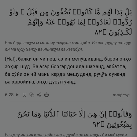
بَلْ
بَدَا
لَهُم
مَّا
كَانُوا۟
يُخْفُونَ
مِن
قَبْلُ ۖ
وَلَوْ
رُدُّوا۟
لَعَادُوا۟
لِمَا
نُهُوا۟
عَنْهُ
وَإِنَّهُمْ
٢٨
۝
لَكَـٰذِبُونَ
Бал бада лаҳум-м ма кану юхфуна мин қабл. Ва лав рудду лаъаду
ли ма нуҳу ъанҳу ва иннаҳум ла казибун.
(На!), балки он чи пеш аз ин мепӯшиданд, барои онҳо
зоҳир шуд. Ва агар бозгардонида шаванд, албатта,
ба сӯйи он чӣ манъ карда мешуданд, руҷӯъ кунанд
ва ҳаройина, онҳо дурӯғгӯянд.
6
:
28
тафсир
وَقَالُوٓا۟
إِنْ
هِىَ
إِلَّا
حَيَاتُنَا
ٱلدُّنْيَا
وَمَا
نَحْنُ
٢٩
۝
بِمَبْعُوثِينَ
Ва қолу ин ҳия илла ҳайатуна-д дунйа ва ма наҳну би мабъусӣн.