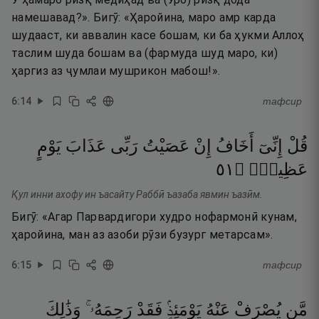
намешавад?». Бигӯ: «Ҳаройина, маро амр карда
шудааст, ки аввалин касе бошам, ки ба ҳукми Аллоҳ
таслим шуда бошам ва (фармуда шуд маро, ки)
ҳаргиз аз ҷумлаи мушрикон мабош!».
6
:
14
тафсир
قُلْ
إِنِّىٓ
أَخَافُ
إِنْ
عَصَيْتُ
رَبِّى
عَذَابَ
يَوْمٍ
١٥
۝
عَظِيمٍۢ
Қул инни ахофу ин ъасайту Раббӣ ъазаба явмин ъазӣм.
Бигӯ: «Агар Парвардигори худро нофармонӣ кунам,
ҳаройина, ман аз азоби рӯзи бузург метарсам».
6
:
15
тафсир
مَّن
يُصْرَفْ
عَنْهُ
يَوْمَئِذٍۢ
فَقَدْ
رَحِمَهُۥ ۚ
وَذَٰلِكَ