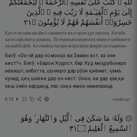
لِّلَّهِ ۚ
كَتَبَ
عَلَىٰ
نَفْسِهِ
ٱلرَّحْمَةَ ۚ
لَيَجْمَعَنَّكُمْ
إِلَىٰ
يَوْمِ
ٱلْقِيَـٰمَةِ
لَا
رَيْبَ
فِيهِ ۚ
ٱلَّذِينَ
١٢
۝
يُؤْمِنُونَ
لَا
فَهُمْ
أَنفُسَهُمْ
خَسِرُوٓا۟
Қул-л-ли мам ма фи-с-самавати ва-л-арзи қул лиллаҳ. Катаба
ъала нафсиҳи-р-раҳмаҳ. Ла яҷмаъаннакум ила явми-л қийамати
ла райба фӣҳ. Ал-лазӣна хасиру анфусаҳум фаҳум ла юъминун.
Бигӯ: «Он чӣ дар осмонҳо ва Замин аст, аз они
кист?». Бигӯ: «Барои Худост, бар Худ меҳрубониро
навишт, албатта, шуморо дар рӯзи қиёмат, ҷамъ
кунад, ҳеҷ шакке дар он нест. Онон, ки дар ҳаққи
хеш зиён карданд, пас онҳо имон намеоранд.
6
:
12
тафсир
۞ وَلَهُۥ
مَا
سَكَنَ
فِى
ٱلَّيْلِ
وَٱلنَّهَارِ ۚ
وَهُوَ
١٣
۝
ٱلْعَلِيمُ
ٱلسَّمِيعُ