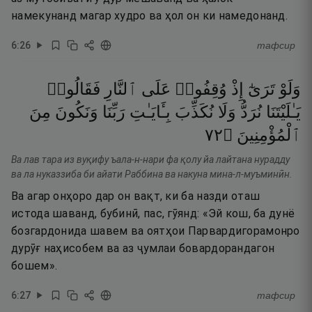
намекунанд магар худро ва ҳол он ки намедонанд.
6
:
26
тафсир
وَلَوْ
تَرَىٰٓ
إِذْ
وُقِفُوا۟
عَلَى
ٱلنَّارِ
فَقَالُوا۟
يَـٰلَيْتَنَا
نُرَدُّ
وَلَا
نُكَذِّبَ
بِـَٔايَـٰتِ
رَبِّنَا
وَنَكُونَ
مِنَ
٢٧
۝
ٱلْمُؤْمِنِينَ
Ва лав тара из вуқифу ъала-н-нари фа қолу йа лайтана нурадду
ва ла нуказзиба би айати Раббина ва накуна мина-л-муъминӣн.
Ва агар онҳоро дар он вақт, ки ба назди оташ
истода шаванд, бубинӣ, пас, гӯянд: «Эй кош, ба дунё
бозгардонида шавем ва оятҳои Парвардигорамонро
дурӯғ наҳисобем ва аз ҷумлаи бовардорандагон
бошем».
6
:
27
тафсир