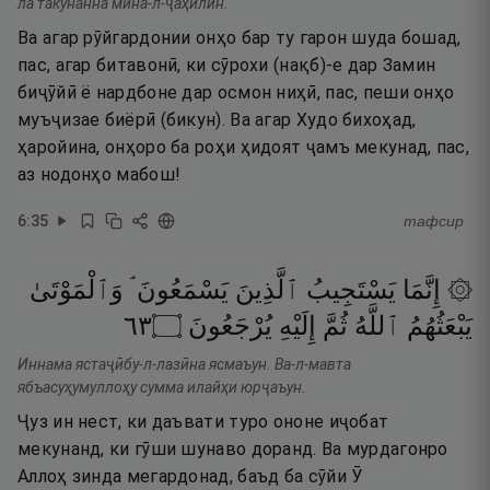
ла такунанна мина-л-ҷаҳилӣн.
Ва агар рӯйгардонии онҳо бар ту гарон шуда бошад,
пас, агар битавонӣ, ки сӯрохи (нақб)-е дар Замин
биҷӯйӣ ё нардбоне дар осмон ниҳӣ, пас, пеши онҳо
муъҷизае биёрӣ (бикун). Ва агар Худо бихоҳад,
ҳаройина, онҳоро ба роҳи ҳидоят ҷамъ мекунад, пас,
аз нодонҳо мабош!
6
:
35
тафсир
۞ إِنَّمَا
يَسْتَجِيبُ
ٱلَّذِينَ
يَسْمَعُونَ ۘ
وَٱلْمَوْتَىٰ
٣٦
۝
يُرْجَعُونَ
إِلَيْهِ
ثُمَّ
ٱللَّهُ
يَبْعَثُهُمُ
Иннама ястаҷӣбу-л-лазӣна ясмаъун. Ва-л-мавта
ябъасуҳумуллоҳу сумма илайҳи юрҷаъун.
Ҷуз ин нест, ки даъвати туро ононе иҷобат
мекунанд, ки гӯши шунаво доранд. Ва мурдагонро
Аллоҳ зинда мегардонад, баъд ба сӯйи Ӯ