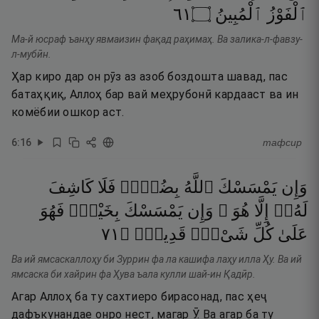
١٦
۝
ٱلْمُبِينُ
ٱلْفَوْزُ
Ма-й юсраф ъанҳу явмаизин фақад раҳимаҳ. Ва залика-л-фавзу-
л-мубӣн.
Ҳар киро дар он рӯз аз азоб боздошта шавад, пас
батаҳқиқ, Аллоҳ бар вай меҳрубонӣ кардааст ва ин
комёбии ошкор аст.
6
:
16
тафсир
وَإِن
يَمْسَسْكَ
ٱللَّهُ
بِضُرٍّۢ
فَلَا
كَاشِفَ
لَهُۥٓ
إِلَّا
هُوَ ۖ
وَإِن
يَمْسَسْكَ
بِخَيْرٍۢ
فَهُوَ
١٧
۝
قَدِيرٌۭ
شَىْءٍۢ
كُلِّ
عَلَىٰ
Ва ий ямсаскаллоҳу би Зуррин фа ла кашифа лаҳу илла Ҳу. Ва ий
ямсаска би хайрин фа Ҳува ъала кулли шай-ин Қадӣр.
Агар Аллоҳ ба ту сахтиеро бирасонад, пас ҳеҷ
дафъкунандае онро нест, магар Ӯ. Ва агар ба ту