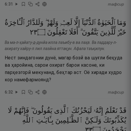
6
:
31
тафсир
وَمَا
ٱلْحَيَوٰةُ
ٱلدُّنْيَآ
إِلَّا
لَعِبٌۭ
وَلَهْوٌۭ ۖ
وَلَلدَّارُ
ٱلْـَٔاخِرَةُ
٣٢
۝
تَعْقِلُونَ
أَفَلَا
يَتَّقُونَ ۗ
لِّلَّذِينَ
خَيْرٌۭ
Ва ма-л-ҳайату-д-дунйа илла лаъибу-в ва лаҳв. Ва ладдару-л-
ахирату хайру-л лил лазӣна яттақун. Афала таъқилун.
Нест зиндагонии дунё, магар бозӣ ва шуғли беҳуда
ва ҳаройина, сарои охират барои касоне, ки
парҳезгорӣ мекунанд, беҳтар аст. Оё хиради худро
кор намефармоянд?
6
:
32
тафсир
قَدْ
نَعْلَمُ
إِنَّهُۥ
لَيَحْزُنُكَ
ٱلَّذِى
يَقُولُونَ ۖ
فَإِنَّهُمْ
لَا
يُكَذِّبُونَكَ
وَلَـٰكِنَّ
ٱلظَّـٰلِمِينَ
بِـَٔايَـٰتِ
ٱللَّهِ
٣٣
۝
يَجْحَدُونَ