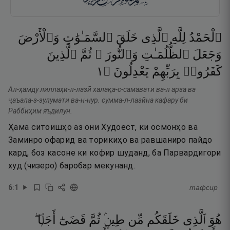
ٱلْحَمْدُ
لِلَّهِ
ٱلَّذِى
خَلَقَ
ٱلسَّمَـٰوَٰتِ
وَٱلْأَرْضَ
وَجَعَلَ
ٱلظُّلُمَـٰتِ
وَٱلنُّورَ ۖ
ثُمَّ
ٱلَّذِينَ
١
۝
يَعْدِلُونَ
بِرَبِّهِمْ
كَفَرُوا۟
Ал-ҳамду лиллаҳи-л-лазӣ халақа-с-самавати ва-л арза ва
ҷаъала-з-зулумати ва-н-нур. сумма-л-лазӣна кафару би
Раббиҳим яъдилун.
Ҳама ситоишҳо аз они Худоест, ки осмонҳо ва
Заминро офарид ва торикиҳо ва равшаниро пайдо
кард, боз касоне ки кофир шуданд, ба Парвардигори
худ (чизеро) баробар мекунанд.
6
:
1
тафсир
هُوَ
ٱلَّذِى
خَلَقَكُم
مِّن
طِينٍۢ
ثُمَّ
قَضَىٰٓ
أَجَلًۭا ۖ