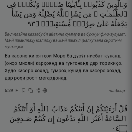
وَٱلَّذِينَ
كَذَّبُوا۟
بِـَٔايَـٰتِنَا
صُمٌّۭ
وَبُكْمٌۭ
فِى
ٱلظُّلُمَـٰتِ ۗ
مَن
يَشَإِ
ٱللَّهُ
يُضْلِلْهُ
وَمَن
يَشَأْ
٣٩
۝
مُّسْتَقِيمٍۢ
صِرَٰطٍۢ
عَلَىٰ
يَجْعَلْهُ
Ва-л-лазӣна каззабу би айатина сумму-в ва букмун фи-з-зулумат.
Ма-й яшаиллаҳу юзлилҳу ва ма-й яшаъ яҷъалҳу ъала сироти-м
мустақӣм.
Ва касоне ки оятҳои Моро ба дурӯғ нисбат кунанд,
(онҳо мисли) карҳоянд ва гунгонанд дар торикиҳо.
Худо касеро хоҳад, гумроҳ кунад ва касеро хоҳад,
дар роҳи рост мегардонад.
6
:
39
тафсир
قُلْ
أَرَءَيْتَكُمْ
إِنْ
أَتَىٰكُمْ
عَذَابُ
ٱللَّهِ
أَوْ
أَتَتْكُمُ
ٱلسَّاعَةُ
أَغَيْرَ
ٱللَّهِ
تَدْعُونَ
إِن
كُنتُمْ
صَـٰدِقِينَ
٤٠
۝