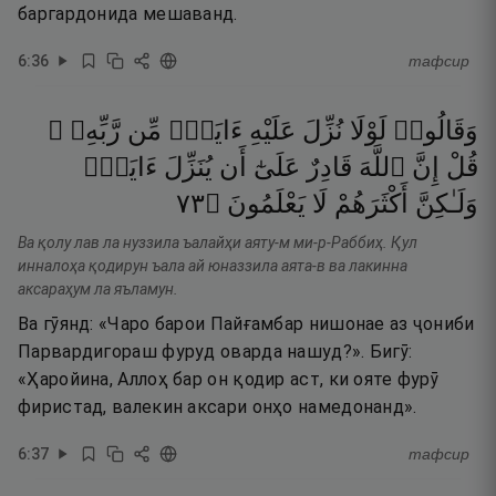
баргардонида мешаванд.
6
:
36
тафсир
وَقَالُوا۟
لَوْلَا
نُزِّلَ
عَلَيْهِ
ءَايَةٌۭ
مِّن
رَّبِّهِۦ ۚ
قُلْ
إِنَّ
ٱللَّهَ
قَادِرٌ
عَلَىٰٓ
أَن
يُنَزِّلَ
ءَايَةًۭ
٣٧
۝
يَعْلَمُونَ
لَا
أَكْثَرَهُمْ
وَلَـٰكِنَّ
Ва қолу лав ла нуззила ъалайҳи аяту-м ми-р-Раббиҳ. Қул
инналоҳа қодирун ъала ай юназзила аята-в ва лакинна
аксараҳум ла яъламун.
Ва гӯянд: «Чаро барои Пайғамбар нишонае аз ҷониби
Парвардигораш фуруд оварда нашуд?». Бигӯ:
«Ҳаройина, Аллоҳ бар он қодир аст, ки ояте фурӯ
фиристад, валекин аксари онҳо намедонанд».
6
:
37
тафсир