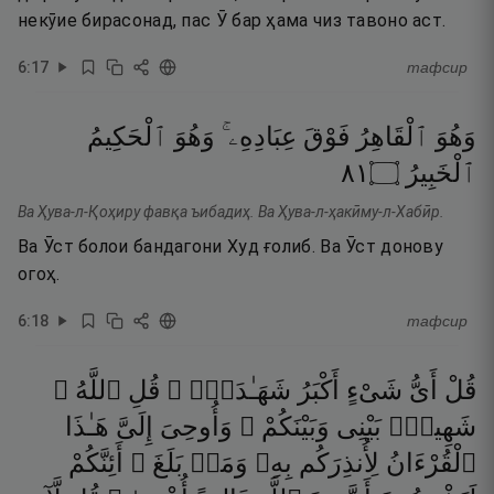
некӯие бирасонад, пас Ӯ бар ҳама чиз тавоно аст.
6
:
17
тафсир
وَهُوَ
ٱلْقَاهِرُ
فَوْقَ
عِبَادِهِۦ ۚ
وَهُوَ
ٱلْحَكِيمُ
١٨
۝
ٱلْخَبِيرُ
Ва Ҳува-л-Қоҳиру фавқа ъибадиҳ. Ва Ҳува-л-ҳакӣму-л-Хабӣр.
Ва Ӯст болои бандагони Худ ғолиб. Ва Ӯст донову
огоҳ.
6
:
18
тафсир
قُلْ
أَىُّ
شَىْءٍ
أَكْبَرُ
شَهَـٰدَةًۭ ۖ
قُلِ
ٱللَّهُ ۖ
شَهِيدٌۢ
بَيْنِى
وَبَيْنَكُمْ ۚ
وَأُوحِىَ
إِلَىَّ
هَـٰذَا
ٱلْقُرْءَانُ
لِأُنذِرَكُم
بِهِۦ
وَمَنۢ
بَلَغَ ۚ
أَئِنَّكُمْ