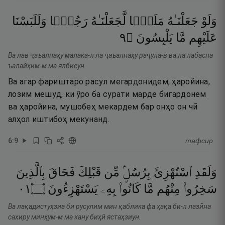
وَلَوْ
جَعَلْنَـٰهُ
مَلَكًۭا
لَّجَعَلْنَـٰهُ
رَجُلًۭا
وَلَلَبَسْنَا
٩
۝
يَلْبِسُونَ
مَّا
عَلَيْهِم
Ва лав ҷаъалнаҳу малака-л ла ҷаъалнаҳу раҷула-в ва ла лабасна
ъалайҳим-м ма ялбисун.
Ва агар фариштаро расул мегардонидем, ҳаройина,
лозим мешуд, ки ӯро ба сурати марде бигардонем
ва ҳаройина, мушобеҳ мекардем бар онҳо он чӣ
алҳол иштибоҳ мекунанд.
6
:
9
тафсир
وَلَقَدِ
ٱسْتُهْزِئَ
بِرُسُلٍۢ
مِّن
قَبْلِكَ
فَحَاقَ
بِٱلَّذِينَ
١٠
۝
يَسْتَهْزِءُونَ
بِهِۦ
كَانُوا۟
مَّا
مِنْهُم
سَخِرُوا۟
Ва лақадистуҳзиа би русулим мин қаблика фа ҳақа би-л лазӣна
сахиру минҳум-м ма кану биҳӣ ястаҳзиун.