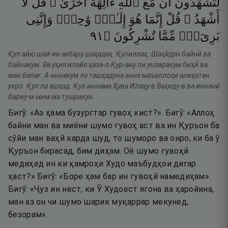
لَتَشْهَدُونَ
أَنَّ
مَعَ
ٱللَّهِ
ءَالِهَةً
أُخْرَىٰ ۚ
قُل
لَّآ
أَشْهَدُ ۚ
قُلْ
إِنَّمَا
هُوَ
إِلَـٰهٌۭ
وَٰحِدٌۭ
وَإِنَّنِى
١٩
۝
تُشْرِكُونَ
مِّمَّا
بَرِىٓءٌۭ
Қул айю шай-ин акбару шаҳадаҳ. Қулиллаҳ. Шаҳӣдун байнӣ ва
байнакум. Ва уҳия илайя ҳаза-л-Қур-ану ли унзиракум биҳӣ ва
ман балағ. А-иннакум ла ташҳадуна анна маъаллоҳи алиҳатан
ухро. Қул ла ашҳад. Қул иннама Ҳува Илаҳу-в Ваҳиду-в ва иннанӣ
бариу-м мим ма тушрикун.
Бигӯ: «Аз ҳама бузургтар гувоҳ кист?». Бигӯ: «Аллоҳ
байни ман ва миёни шумо гувоҳ аст ва ин Қуръон ба
сӯйи ман ваҳй карда шуд, то шуморо ва онро, ки ба ӯ
Қуръон бирасад, бим диҳам. Оё шумо гувоҳӣ
медиҳед ин ки ҳамроҳи Худо маъбудҳои дигар
ҳаст?» Бигӯ: «Боре ҳам бар ин гувоҳӣ намедиҳам».
Бигӯ: «Ҷуз ин нест, ки Ӯ Худоест ягона ва ҳаройина,
ман аз он чи шумо шарик муқаррар мекунед,
безорам».