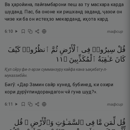
Ва ҳаройина, пайғамбарони пеш аз ту масхара карда
шуданд. Пас, ба ононе ки ришханд заданд, ҷазои он
чизе ки ба он истеҳзо мекарданд, иҳота кард.
6
:
10
тафсир
قُلْ
سِيرُوا۟
فِى
ٱلْأَرْضِ
ثُمَّ
ٱنظُرُوا۟
كَيْفَ
١١
۝
ٱلْمُكَذِّبِينَ
عَـٰقِبَةُ
كَانَ
Қул сӣру фи-л-арзи сумманзуру кайфа кана ъақибату-л-
муказзибӣн.
Бигӯ: «Дар Замин сайр кунед, бубинед, ки охири
кори дурӯғпиндорандагон чӣ гуна шуд?».
6
:
11
тафсир
قُل
لِّمَن
مَّا
فِى
ٱلسَّمَـٰوَٰتِ
وَٱلْأَرْضِ ۖ
قُل