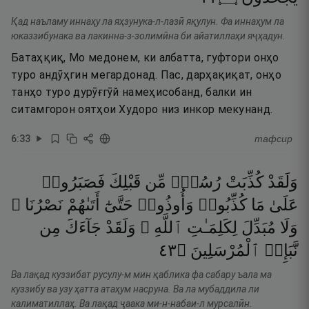
Қад наъламу иннаҳу ла яҳзунука-л-лазӣ яқулун. Фа иннаҳум ла
юказзибунака ва лакинна-з-золимӣна би айатиллаҳи яҷҳадун.
Батаҳқиқ, Мо медонем, ки албатта, гуфтори онҳо
туро андӯҳгин мегардонад. Пас, дарҳақиқат, онҳо
танҳо туро дурӯғгӯй намеҳисобанд, балки ин
ситамгорон оятҳои Худоро низ инкор мекунанд.
6
:
33
тафсир
وَلَقَدْ
كُذِّبَتْ
رُسُلٌۭ
مِّن
قَبْلِكَ
فَصَبَرُوا۟
عَلَىٰ
مَا
كُذِّبُوا۟
وَأُوذُوا۟
حَتَّىٰٓ
أَتَىٰهُمْ
نَصْرُنَا ۚ
وَلَا
مُبَدِّلَ
لِكَلِمَـٰتِ
ٱللَّهِ ۚ
وَلَقَدْ
جَآءَكَ
مِن
٣٤
۝
ٱلْمُرْسَلِينَ
نَّبَإِى۟
Ва лақад куззибат русулу-м мин қаблика фа сабару ъала ма
куззибу ва узу ҳатта атаҳум насруна. Ва ла мубаддила ли
калиматиллаҳ. Ва лақад ҷаака ми-н-набаи-л мурсалӣн.