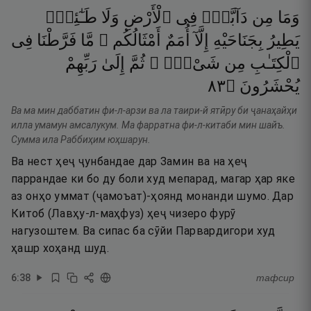
وَمَا
مِن
دَآبَّةٍۢ
فِى
ٱلْأَرْضِ
وَلَا
طَـٰٓئِرٍۢ
يَطِيرُ
بِجَنَاحَيْهِ
إِلَّآ
أُمَمٌ
أَمْثَالُكُم ۚ
مَّا
فَرَّطْنَا
فِى
ٱلْكِتَـٰبِ
مِن
شَىْءٍۢ ۚ
ثُمَّ
إِلَىٰ
رَبِّهِمْ
٣٨
۝
يُحْشَرُونَ
Ва ма мин даббатин фи-л-арзи ва ла таири-й ятӣру би ҷанаҳайҳи
илла умамун амсалукум. Ма фарратна фи-л-китаби мин шайъ.
Сумма ила Раббиҳим юҳшарун.
Ва нест ҳеҷ ҷунбандае дар Замин ва на ҳеҷ
паррандае ки бо ду боли худ мепарад, магар ҳар яке
аз онҳо уммат (ҷамоъат)-ҳоянд монанди шумо. Дар
Китоб (Лавҳу-л-маҳфуз) ҳеҷ чизеро фурӯ
нагузоштем. Ва сипас ба сӯйи Парвардигори худ
ҳашр хоҳанд шуд.
6
:
38
тафсир