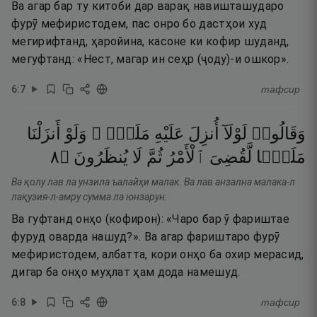
Ва агар бар ту китоби дар варақ навишташударо
фурӯ мефиристодем, пас онро бо дастҳои худ
мегирифтанд, ҳаройина, касоне ки кофир шуданд,
мегуфтанд: «Нест, магар ин сеҳр (ҷоду)-и ошкор».
6
:
7
тафсир
وَقَالُوا۟
لَوْلَآ
أُنزِلَ
عَلَيْهِ
مَلَكٌۭ ۖ
وَلَوْ
أَنزَلْنَا
٨
۝
يُنظَرُونَ
لَا
ثُمَّ
ٱلْأَمْرُ
لَّقُضِىَ
مَلَكًۭا
Ва қолу лав ла унзила ъалайҳи малак. Ва лав анзална малака-л
лақузия-л-амру сумма ла юнзарун.
Ва гуфтанд онҳо (кофирон): «Чаро бар ӯ фариштае
фуруд оварда нашуд?». Ва агар фариштаро фурӯ
мефиристодем, албатта, кори онҳо ба охир мерасид,
дигар ба онҳо муҳлат ҳам дода намешуд.
6
:
8
тафсир