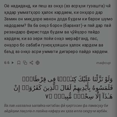
Оё надиданд, ки пеш аз онҳо (аз асрҳои гузашта) чӣ
қадар умматҳоро ҳалок кардаем, ки онҳоро дар
Замин он миқдоре макон дода будем ки барои шумо
надодаем? Ва ба онҳо борон (баракат)-и пай дар пай
резандаро фиристода будем ва ҷӯйҳоро пайдо
кардем, ки аз зери пойи онҳо мерафтанд, пас,
онҳоро бо сабаби гуноҳҳояшон ҳалок кардем ва
баъд аз онҳо асри уммати дигареро пайдо кардем.
6
:
6
тафсир
وَلَوْ
نَزَّلْنَا
عَلَيْكَ
كِتَـٰبًۭا
فِى
قِرْطَاسٍۢ
فَلَمَسُوهُ
بِأَيْدِيهِمْ
لَقَالَ
ٱلَّذِينَ
كَفَرُوٓا۟
إِنْ
٧
۝
مُّبِينٌۭ
سِحْرٌۭ
إِلَّا
هَـٰذَآ
Ва лав наззална ъалайка китабан фӣ қиртосин фа ламасуҳу би
айдӣҳим лақола-л-лазӣна кафару ин ҳаза илла сиҳру-м мубӣн.