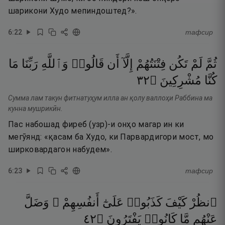
шарикони Худо мепиндоштед?».
6
:
22
тафсир
ثُمَّ
لَمْ
تَكُن
فِتْنَتُهُمْ
إِلَّآ
أَن
قَالُوا۟
وَٱللَّهِ
رَبِّنَا
مَا
٢٣
۝
مُشْرِكِينَ
كُنَّا
Сумма лам такун фитнатуҳум илла ан қолу валлоҳи Раббина ма
кунна мушрикӣн.
Пас набошад фиреб (узр)-и онҳо магар ин ки
мегӯянд: «қасам ба Худо, ки Парвардигори мост, мо
ширковардагон набудем».
6
:
23
тафсир
ٱنظُرْ
كَيْفَ
كَذَبُوا۟
عَلَىٰٓ
أَنفُسِهِمْ ۚ
وَضَلَّ
٢٤
۝
يَفْتَرُونَ
كَانُوا۟
مَّا
عَنْهُم