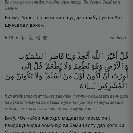
Ва лаҳу ма сакана фи-л-лайли ва-н-наҳар. Ва Ҳува-с-Самӣъу-л-
Ъалӣм.
Ва мар Ӯрост он чӣ сокин шуд дар шабу рӯз ва Ӯст
шунавову доно».
6
:
13
тафсир
قُلْ
أَغَيْرَ
ٱللَّهِ
أَتَّخِذُ
وَلِيًّۭا
فَاطِرِ
ٱلسَّمَـٰوَٰتِ
وَٱلْأَرْضِ
وَهُوَ
يُطْعِمُ
وَلَا
يُطْعَمُ ۗ
قُلْ
إِنِّىٓ
أُمِرْتُ
أَنْ
أَكُونَ
أَوَّلَ
مَنْ
أَسْلَمَ ۖ
وَلَا
تَكُونَنَّ
مِنَ
١٤
۝
ٱلْمُشْرِكِينَ
Қул ағайраллоҳи аттахизу валийян Фатири-с-самавати ва-л-арзи
ва Ҳува ютъиму ва ла ютъам. Қул инни умирту ан акуна аввала
ман аслама ва ла такунанна мина-л-мушрикӣн.
Бигӯ: «Оё ғайри Аллоҳро мададгор гирам, ки ӯ
пайдокунандаи осмонҳо ва Замин асту дар ҳоле ки
Ӯ ҳамаро ризқ медиҳад ва (Ӯро) ризқ дода