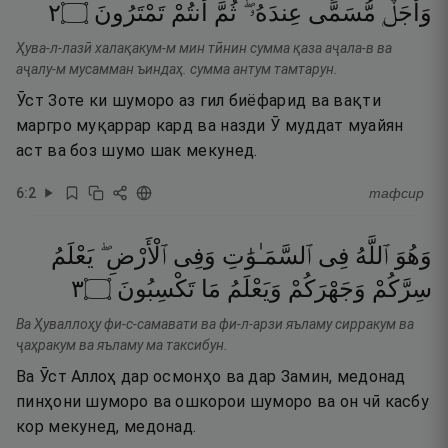
٢
۝
تَمْتَرُونَ
أَنتُمْ
ثُمَّ
عِندَهُۥ ۖ
مُّسَمًّى
وَأَجَلٌۭ
Ҳува-л-лазӣ халақакум-м мин тӣнин сумма қаза аҷала-в ва
аҷалу-м мусамман ъиндаҳ. сумма антум тамтарун.
Ӯст Зоте ки шуморо аз гил биёфарид ва вақти
маргро муқаррар кард ва назди Ӯ муддат муайян
аст ва боз шумо шак мекунед.
6
:
2
тафсир
وَهُوَ
ٱللَّهُ
فِى
ٱلسَّمَـٰوَٰتِ
وَفِى
ٱلْأَرْضِ ۖ
يَعْلَمُ
٣
۝
تَكْسِبُونَ
مَا
وَيَعْلَمُ
وَجَهْرَكُمْ
سِرَّكُمْ
Ва Ҳуваллоҳу фи-с-самавати ва фи-л-арзи яъламу сирракум ва
ҷаҳракум ва яъламу ма таксибун.
Ва Ӯст Аллоҳ дар осмонҳо ва дар Замин, медонад
пинҳони шуморо ва ошкорои шуморо ва он чӣ касбу
кор мекунед, медонад.