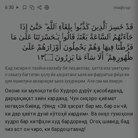
6
:
30
тафсир
قَدْ
خَسِرَ
ٱلَّذِينَ
كَذَّبُوا۟
بِلِقَآءِ
ٱللَّهِ ۖ
حَتَّىٰٓ
إِذَا
جَآءَتْهُمُ
ٱلسَّاعَةُ
بَغْتَةًۭ
قَالُوا۟
يَـٰحَسْرَتَنَا
عَلَىٰ
مَا
فَرَّطْنَا
فِيهَا
وَهُمْ
يَحْمِلُونَ
أَوْزَارَهُمْ
عَلَىٰ
٣١
۝
يَزِرُونَ
مَا
سَآءَ
أَلَا
ظُهُورِهِمْ ۚ
Қад хасира-л лазӣна каззабу би лиқаиллаҳ. ҳатта иза ҷиатҳуму-
с-саъату бағтатан қолу йа ҳасратана ъала ма фарратна фӣҳа ва
ҳум яҳмилуна авзараҳум ъала зуҳуриҳим. Ала саа ма язирун.
Ононе ки мулоқоти бо Худоро дурӯғ ҳисобиданд,
дарҳақиқат зиён карданд. Чун онҳоро қиёмат
ногаҳон биёяд, гӯянд: «Эй ҳасрат бар мо, бар он чӣ,
ки дар ҳаёти дунё кӯтоҳӣ кардем». Ва онҳо гуноҳони
худро бар китфҳои худ бардоранд. Огоҳ шавед, бад
чиз аст он чиро, ки бардоштаанд!