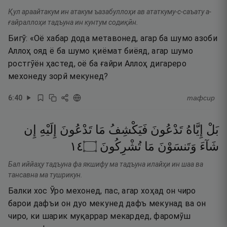
Қул араайтакум ин атакум ъазабуллоҳи ав ататкуму-с-саъату а-
ғайраллоҳи тадъуна ин кунтум содиқӣн.
Бигӯ: «Оё хабар дода метавонед, агар ба шумо азоби
Аллоҳ ояд ё ба шумо қиёмат биёяд, агар шумо
ростгӯён ҳастед, оё ба ғайри Аллоҳ дигареро
мехонеду зорӣ мекунед?
6
:
40
тафсир
بَلْ
إِيَّاهُ
تَدْعُونَ
فَيَكْشِفُ
مَا
تَدْعُونَ
إِلَيْهِ
إِن
٤١
۝
تُشْرِكُونَ
مَا
وَتَنسَوْنَ
شَآءَ
Бал иййаҳу тадъуна фа якшифу ма тадъуна илайҳи ин шаа ва
тансавна ма тушрикун.
Балки хос Ӯро мехонед, пас, агар хоҳад он чиро
барои дафъи он дуо мекунед дафъ мекунад ва он
чиро, ки шарик муқаррар мекардед, фаромӯш