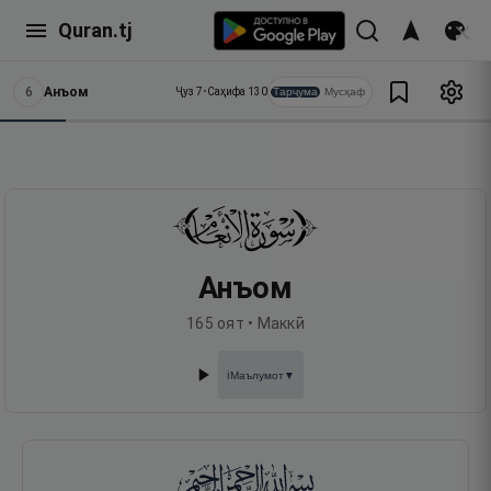
Quran.tj
6
Анъом
Тарҷума
Мусҳаф
Ҷуз
7
•
Саҳифа
130
Анъом
165
оят •
Маккӣ
Маълумот
▼
ℹ️