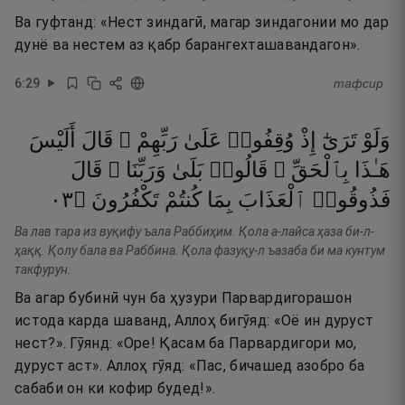
Ва гуфтанд: «Нест зиндагӣ, магар зиндагонии мо дар
дунё ва нестем аз қабр барангехташавандагон».
6
:
29
тафсир
وَلَوْ
تَرَىٰٓ
إِذْ
وُقِفُوا۟
عَلَىٰ
رَبِّهِمْ ۚ
قَالَ
أَلَيْسَ
هَـٰذَا
بِٱلْحَقِّ ۚ
قَالُوا۟
بَلَىٰ
وَرَبِّنَا ۚ
قَالَ
٣٠
۝
تَكْفُرُونَ
كُنتُمْ
بِمَا
ٱلْعَذَابَ
فَذُوقُوا۟
Ва лав тара из вуқифу ъала Раббиҳим. Қола а-лайса ҳаза би-л-
ҳаққ. Қолу бала ва Раббина. Қола фазуқу-л ъазаба би ма кунтум
такфурун.
Ва агар бубинӣ чун ба ҳузури Парвардигорашон
истода карда шаванд, Аллоҳ бигӯяд: «Оё ин дуруст
нест?». Гӯянд: «Оре! Қасам ба Парвардигори мо,
дуруст аст». Аллоҳ гӯяд: «Пас, бичашед азобро ба
сабаби он ки кофир будед!».