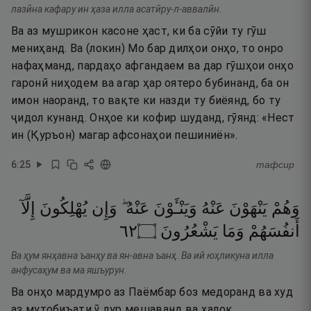
лазӣна кафару ин ҳаза илла асатӣру-л-аввалӣн.
Ва аз мушрикон касоне ҳаст, ки ба сӯйи ту гӯш
мениҳанд. Ва (локин) Мо бар дилҳои онҳо, то онро
нафаҳманд, пардаҳо афгандаем ва дар гӯшҳои онҳо
гаронӣ ниҳодем ва агар ҳар оятеро бубинанд, ба он
имон наоранд, то вақте ки назди ту биёянд, бо ту
ҷидол кунанд. Онҳое ки кофир шуданд, гӯянд: «Нест
ин (Қуръон) магар афсонаҳои пешиниён».
6
:
25
тафсир
وَهُمْ
يَنْهَوْنَ
عَنْهُ
وَيَنْـَٔوْنَ
عَنْهُ ۖ
وَإِن
يُهْلِكُونَ
إِلَّآ
٢٦
۝
يَشْعُرُونَ
وَمَا
أَنفُسَهُمْ
Ва ҳум янҳавна ъанҳу ва ян-авна ъанҳ. Ва ий юҳликуна илла
анфусаҳум ва ма яшъурун.
Ва онҳо мардумро аз Паёмбар боз медоранд ва худ
аз мутобиъати ӯ дур мешаванд ва ҳалок