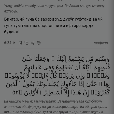
Унзур кайфа казабу ъала анфусиҳим. Ва Залла ъанҳум ма кану
яфтарун.
Бингар, чӣ гуна ба зарари худ дурӯғ гуфтанд ва чӣ
гуна гум гашт аз онҳо он чӣ ки ифтиро карда
буданд!
6
:
24
тафсир
وَمِنْهُم
مَّن
يَسْتَمِعُ
إِلَيْكَ ۖ
وَجَعَلْنَا
عَلَىٰ
قُلُوبِهِمْ
أَكِنَّةً
أَن
يَفْقَهُوهُ
وَفِىٓ
ءَاذَانِهِمْ
وَقْرًۭا ۚ
وَإِن
يَرَوْا۟
كُلَّ
ءَايَةٍۢ
لَّا
يُؤْمِنُوا۟
بِهَا ۚ
حَتَّىٰٓ
إِذَا
جَآءُوكَ
يُجَـٰدِلُونَكَ
يَقُولُ
ٱلَّذِينَ
٢٥
۝
ٱلْأَوَّلِينَ
أَسَـٰطِيرُ
إِلَّآ
هَـٰذَآ
إِنْ
كَفَرُوٓا۟
Ва минҳум ма-й ястамиъу илайк. Ва ҷаъална ъала қулубиҳим
акиннатан ай яфқаҳуҳу ва фи азаниҳим вақро. Ва ий ярав кулла
аяти-л ла юъмину биҳа. ҳатта иза ҷаука юҷадилунака яқулу-л-