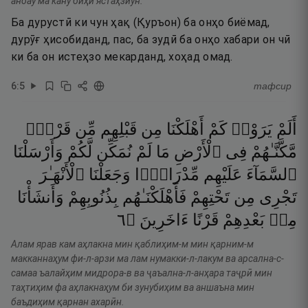
анбау ма кану биҳӣ ястаҳзиун.
Ба дурустӣ ки чун ҳақ (Қуръон) ба онҳо биёмад,
дурӯғ ҳисобиданд, пас, ба зудӣ ба онҳо хабари он чӣ
ки ба он истеҳзо мекарданд, хоҳад омад.
6
:
5
тафсир
أَلَمْ
يَرَوْا۟
كَمْ
أَهْلَكْنَا
مِن
قَبْلِهِم
مِّن
قَرْنٍۢ
مَّكَّنَّـٰهُمْ
فِى
ٱلْأَرْضِ
مَا
لَمْ
نُمَكِّن
لَّكُمْ
وَأَرْسَلْنَا
ٱلسَّمَآءَ
عَلَيْهِم
مِّدْرَارًۭا
وَجَعَلْنَا
ٱلْأَنْهَـٰرَ
تَجْرِى
مِن
تَحْتِهِمْ
فَأَهْلَكْنَـٰهُم
بِذُنُوبِهِمْ
وَأَنشَأْنَا
٦
۝
ءَاخَرِينَ
قَرْنًا
بَعْدِهِمْ
مِنۢ
Алам ярав кам аҳлакна мин қаблиҳим-м мин қарним-м
макканнаҳум фи-л-арзи ма лам нумакки-л-лакум ва арсална-с-
самаа ъалайҳим мидрора-в ва ҷаъална-л-анҳара таҷрӣ мин
таҳтиҳим фа аҳлакнаҳум би зунубиҳим ва аншаъна мин
баъдиҳим қарнан ахарӣн.