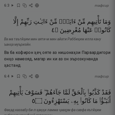
6
:
3
тафсир
وَمَا
تَأْتِيهِم
مِّنْ
ءَايَةٍۢ
مِّنْ
ءَايَـٰتِ
رَبِّهِمْ
إِلَّا
٤
۝
مُعْرِضِينَ
عَنْهَا
كَانُوا۟
Ва ма таътӣҳим мин аяти-м мин айати Раббиҳим илла кану
ъанҳа муъризӣн.
Ва ба кофирон ҳеҷ ояте аз нишонаҳои Парвардигори
онҳо намеояд, магар ин ки аз он эърозкунанда
ҳастанд.
6
:
4
тафсир
فَقَدْ
كَذَّبُوا۟
بِٱلْحَقِّ
لَمَّا
جَآءَهُمْ ۖ
فَسَوْفَ
يَأْتِيهِمْ
٥
۝
يَسْتَهْزِءُونَ
بِهِۦ
كَانُوا۟
مَا
أَنۢبَـٰٓؤُا۟
Фақад каззабу би-л-ҳаққи ламма ҷааҳум фа савфа яътӣҳим