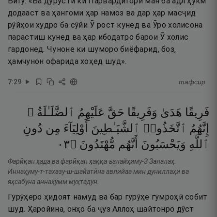
Бигӯ: «Ба дурустӣ ки Парвардигори ман ба адл ҳукм
додааст ва ҳангоми ҳар намоз ва дар ҳар масҷид
рӯйҳои худро ба сӯйи Ӯ рост кунед ва Ӯро холисона
парастиш кунед ва ҳар ибодатро барои Ӯ холис
гардонед. Чуноне ки шуморо биёфарид, боз,
ҳамчунон офарида хоҳед шуд».
7
:
29
тафсир
فَرِيقًا
هَدَىٰ
وَفَرِيقًا
حَقَّ
عَلَيْهِمُ
ٱلضَّلَـٰلَةُ ۗ
إِنَّهُمُ
ٱتَّخَذُوا۟
ٱلشَّيَـٰطِينَ
أَوْلِيَآءَ
مِن
دُونِ
٣٠
۝
مُّهْتَدُونَ
أَنَّهُم
وَيَحْسَبُونَ
ٱللَّهِ
Фарӣқан ҳада ва фарӣқан ҳаққа ъалайҳиму-З Залалаҳ.
Иннаҳуму-т-тахазу-ш-шайатӣна авлийаа мин дуниллаҳи ва
яҳсабуна аннаҳумм муҳтадун.
Гурӯҳеро ҳидоят намуд ва бар гурӯҳе гумроҳӣ собит
шуд. Ҳаройина, онҳо ба ҷуз Аллоҳ шайтонро дӯст