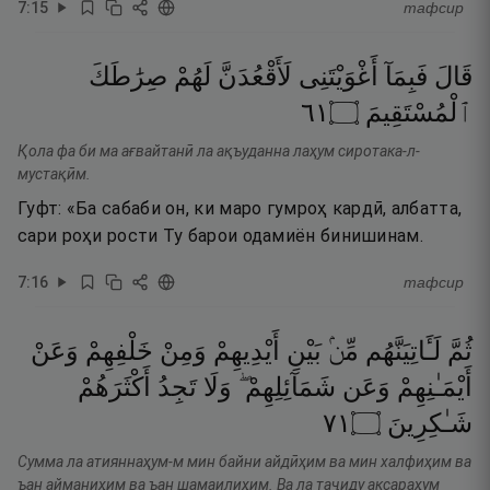
7
:
15
тафсир
قَالَ
فَبِمَآ
أَغْوَيْتَنِى
لَأَقْعُدَنَّ
لَهُمْ
صِرَٰطَكَ
١٦
۝
ٱلْمُسْتَقِيمَ
Қола фа би ма ағвайтанӣ ла ақъуданна лаҳум сиротака-л-
мустақӣм.
Гуфт: «Ба сабаби он, ки маро гумроҳ кардӣ, албатта,
сари роҳи рости Ту барои одамиён бинишинам.
7
:
16
тафсир
ثُمَّ
لَـَٔاتِيَنَّهُم
مِّنۢ
بَيْنِ
أَيْدِيهِمْ
وَمِنْ
خَلْفِهِمْ
وَعَنْ
أَيْمَـٰنِهِمْ
وَعَن
شَمَآئِلِهِمْ ۖ
وَلَا
تَجِدُ
أَكْثَرَهُمْ
١٧
۝
شَـٰكِرِينَ
Сумма ла атияннаҳум-м мин байни айдӣҳим ва мин халфиҳим ва
ъан айманиҳим ва ъан шамаилиҳим. Ва ла таҷиду аксараҳум