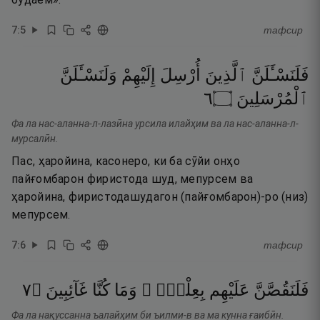
7
:
5
тафсир
فَلَنَسْـَٔلَنَّ
ٱلَّذِينَ
أُرْسِلَ
إِلَيْهِمْ
وَلَنَسْـَٔلَنَّ
٦
۝
ٱلْمُرْسَلِينَ
Фа ла нас-аланна-л-лазӣна урсила илайҳим ва ла нас-аланна-л-
мурсалӣн.
Пас, ҳаройина, касонеро, ки ба сӯйи онҳо
пайғомбарон фиристода шуд, мепурсем ва
ҳаройина, фиристодашудагон (пайғомбарон)-ро (низ)
мепурсем.
7
:
6
тафсир
٧
۝
غَآئِبِينَ
كُنَّا
وَمَا
بِعِلْمٍۢ ۖ
عَلَيْهِم
فَلَنَقُصَّنَّ
Фа ла нақуссанна ъалайҳим би ъилми-в ва ма кунна ғаибӣн.