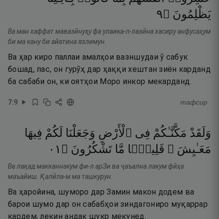
٩
۝
يَظْلِمُونَ
Ва ман хаффат мавазӣнуҳу фа улаика-л-лазӣна хасиру анфусаҳум
би ма кану би айатина язлимун.
Ва ҳар киро паллаи амалҳои вазншудаи ӯ сабук
бошад, пас, он гурӯҳ дар ҳаққи хештан зиён карданд
ба сабаби он, ки оятҳои Моро инкор мекарданд.
7
:
9
тафсир
وَلَقَدْ
مَكَّنَّـٰكُمْ
فِى
ٱلْأَرْضِ
وَجَعَلْنَا
لَكُمْ
فِيهَا
١٠
۝
تَشْكُرُونَ
مَّا
قَلِيلًۭا
مَعَـٰيِشَ ۗ
Ва лақад макканнакум фи-л арЗи ва ҷаъална лакум фӣҳа
маъайиш. Қалӣла-м ма ташкурун.
Ва ҳаройина, шуморо дар Замин макон додем ва
барои шумо дар он сабабҳои зиндагониро муқаррар
кардем, лекин андак шукр мекунед.