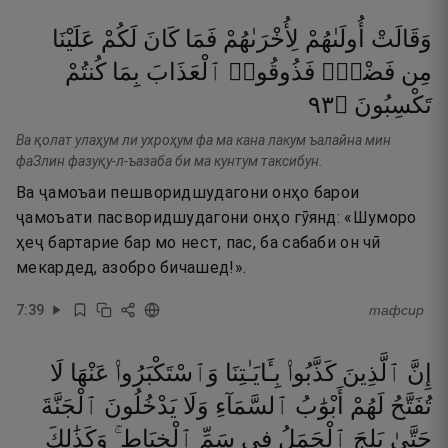
وَقَالَتْ
أُولَىٰهُمْ
لِأُخْرَىٰهُمْ
فَمَا
كَانَ
لَكُمْ
عَلَيْنَا
مِن
فَضْلٍۢ
فَذُوقُوا۟
ٱلْعَذَابَ
بِمَا
كُنتُمْ
٣٩
۝
تَكْسِبُونَ
Ва қолат улаҳум ли ухроҳум фа ма кана лакум ъалайна мин
фаЗлин фазуқу-л-ъазаба би ма кунтум таксибун.
Ва ҷамоъаи пешворидшудагони онҳо барои
ҷамоъати пасворидшудагони онҳо гӯянд: «Шуморо
ҳеҷ бартарие бар мо нест, пас, ба сабаби он чӣ
мекардед, азобро бичашед!».
7
:
39
тафсир
إِنَّ
ٱلَّذِينَ
كَذَّبُوا۟
بِـَٔايَـٰتِنَا
وَٱسْتَكْبَرُوا۟
عَنْهَا
لَا
تُفَتَّحُ
لَهُمْ
أَبْوَٰبُ
ٱلسَّمَآءِ
وَلَا
يَدْخُلُونَ
ٱلْجَنَّةَ
حَتَّىٰ
يَلِجَ
ٱلْجَمَلُ
فِى
سَمِّ
ٱلْخِيَاطِ ۚ
وَكَذَٰلِكَ