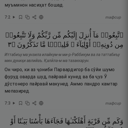
муъминон насиҳат бошад.
7
:
2
тафсир
ٱتَّبِعُوا۟
مَآ
أُنزِلَ
إِلَيْكُم
مِّن
رَّبِّكُمْ
وَلَا
تَتَّبِعُوا۟
٣
۝
تَذَكَّرُونَ
مَّا
قَلِيلًۭا
أَوْلِيَآءَ ۗ
دُونِهِۦٓ
مِن
Иттабиъу ма унзила илайкум-м ми-р-Раббикум ва ла таттабиъу
мин дуниҳи авлийаъ. Қалӣла-м ма тазаккарун.
Он чиро, ки аз ҷониби Парвардигор ба сӯйи шумо
фуруд оварда шуд, пайравӣ кунед ва ба ҷуз Ӯ
дӯстонеро пайравӣ макунед. Аммо пандро камтар
мепазиред.
7
:
3
тафсир
وَكَم
مِّن
قَرْيَةٍ
أَهْلَكْنَـٰهَا
فَجَآءَهَا
بَأْسُنَا
بَيَـٰتًا
أَوْ