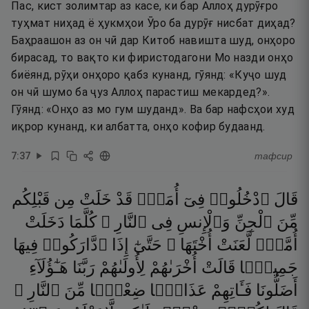
Пас, кист золимтар аз касе, ки бар Аллоҳ дурӯғро
туҳмат ниҳад ё ҳукмҳои Ӯро ба дурӯғ нисбат диҳад?
Баҳраашон аз он чӣ дар Китоб навишта шуд, онҳоро
бирасад, то вақто ки фиристодагони Мо назди онҳо
биёянд, рӯҳи онҳоро қабз кунанд, гӯянд: «Куҷо шуд
он чӣ шумо ба ҷуз Аллоҳ парастиш мекардед?».
Гӯянд: «Онҳо аз мо гум шуданд». Ва бар нафсҳои худ
иқрор кунанд, ки албатта, онҳо кофир будаанд.
7
:
37
тафсир
قَالَ
ٱدْخُلُوا۟
فِىٓ
أُمَمٍۢ
قَدْ
خَلَتْ
مِن
قَبْلِكُم
مِّنَ
ٱلْجِنِّ
وَٱلْإِنسِ
فِى
ٱلنَّارِ ۖ
كُلَّمَا
دَخَلَتْ
أُمَّةٌۭ
لَّعَنَتْ
أُخْتَهَا ۖ
حَتَّىٰٓ
إِذَا
ٱدَّارَكُوا۟
فِيهَا
جَمِيعًۭا
قَالَتْ
أُخْرَىٰهُمْ
لِأُولَىٰهُمْ
رَبَّنَا
هَـٰٓؤُلَآءِ
أَضَلُّونَا
فَـَٔاتِهِمْ
عَذَابًۭا
ضِعْفًۭا
مِّنَ
ٱلنَّارِ ۖ