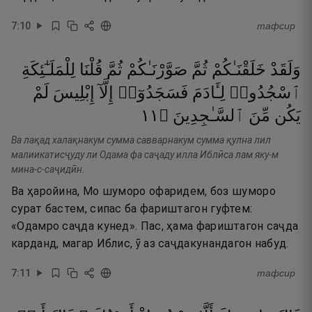
7
:
10
тафсир
وَلَقَدْ
خَلَقْنَـٰكُمْ
ثُمَّ
صَوَّرْنَـٰكُمْ
ثُمَّ
قُلْنَا
لِلْمَلَـٰٓئِكَةِ
ٱسْجُدُوا۟
لِـَٔادَمَ
فَسَجَدُوٓا۟
إِلَّآ
إِبْلِيسَ
لَمْ
١١
۝
ٱلسَّـٰجِدِينَ
مِّنَ
يَكُن
Ва лақад халақнакум сумма савварнакум сумма қулна лил
малиикатисҷуду ли Одама фа саҷаду илла Иблӣса лам яку-м
мина-с-саҷидӣн.
Ва ҳаройина, Мо шуморо офаридем, боз шуморо
сурат бастем, сипас ба фариштагон гуфтем:
«Одамро саҷда кунед». Пас, ҳама фариштагон саҷда
карданд, магар Иблис, ӯ аз саҷдакунандагон набуд.
7
:
11
тафсир