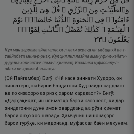
قُلْ
مَنْ
حَرَّمَ
زِينَةَ
ٱللَّهِ
ٱلَّتِىٓ
أَخْرَجَ
لِعِبَادِهِۦ
وَٱلطَّيِّبَـٰتِ
مِنَ
ٱلرِّزْقِ ۚ
قُلْ
هِىَ
لِلَّذِينَ
ءَامَنُوا۟
فِى
ٱلْحَيَوٰةِ
ٱلدُّنْيَا
خَالِصَةًۭ
يَوْمَ
ٱلْقِيَـٰمَةِ ۗ
كَذَٰلِكَ
نُفَصِّلُ
ٱلْـَٔايَـٰتِ
لِقَوْمٍۢ
٣٢
۝
يَعْلَمُونَ
Қул ман ҳаррама зӣнаталлоҳи-л-лати ахраҷа ли ъибадиҳӣ ва-т-
таййибати мина-р-ризқ. Қул ҳия лил лазӣна аману фи-л-ҳайати-
д-дунйа холисата-й явма-л қийамаҳ. Казалика нуфассилу-л-
айати ли қавми-й-яъламун.
(Эй Пайғамбар) Бигӯ: «Чӣ касе зиннати Худоро, он
зиннатеро, ки барои бандагони Худ пайдо кардааст
ва покизаҳоро аз ризқ ҳаром кардааст?» Бигӯ:
«Дарҳақиқат, ин неъматҳо барои касонест, ки дар
зиндагонии дунё имон овардаанд ва рӯзи қиёмат
барои онҳо хос шавад». Ҳамчунин нишонаҳоро
барои гурӯҳе, ки медонанд, муфассал баён мекунем.