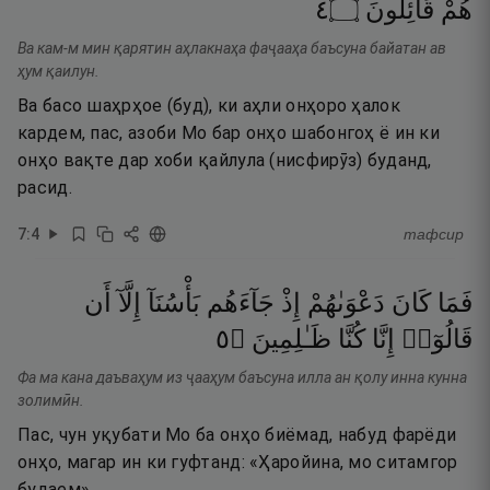
٤
۝
قَآئِلُونَ
هُمْ
Ва кам-м мин қарятин аҳлакнаҳа фаҷааҳа баъсуна байатан ав
ҳум қаилун.
Ва басо шаҳрҳое (буд), ки аҳли онҳоро ҳалок
кардем, пас, азоби Мо бар онҳо шабонгоҳ ё ин ки
онҳо вақте дар хоби қайлула (нисфирӯз) буданд,
расид.
7
:
4
тафсир
فَمَا
كَانَ
دَعْوَىٰهُمْ
إِذْ
جَآءَهُم
بَأْسُنَآ
إِلَّآ
أَن
٥
۝
ظَـٰلِمِينَ
كُنَّا
إِنَّا
قَالُوٓا۟
Фа ма кана даъваҳум из ҷааҳум баъсуна илла ан қолу инна кунна
золимӣн.
Пас, чун уқубати Мо ба онҳо биёмад, набуд фарёди
онҳо, магар ин ки гуфтанд: «Ҳаройина, мо ситамгор
будаем».