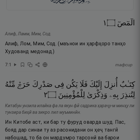
١
۝
الٓمٓصٓ
Алиф, Ламм, Мим, Сод.
Алиф, Лом, Мим, Сод. (маънои ин ҳарфҳоро танҳо
Худованд медонад.)
7
:
1
тафсир
كِتَـٰبٌ
أُنزِلَ
إِلَيْكَ
فَلَا
يَكُن
فِى
صَدْرِكَ
حَرَجٌۭ
مِّنْهُ
٢
۝
لِلْمُؤْمِنِينَ
وَذِكْرَىٰ
بِهِۦ
لِتُنذِرَ
Китабун унзила илайка фа ла якун фӣ садрика ҳараҷу-м минҳу ли
тунзира биҳӣ ва зикро лил муъминӣн.
Ин Китобе аст, ки бар ту фуруд оварда шуд. Пас,
бояд дар синаи ту аз расонидани он ҳеҷ тангӣ
набошад, то ба он мардумро тарсонӣ ва барои