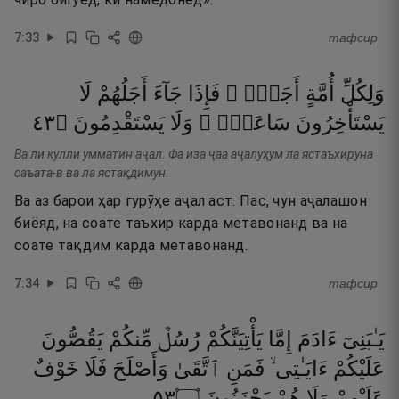
7
:
33
тафсир
وَلِكُلِّ
أُمَّةٍ
أَجَلٌۭ ۖ
فَإِذَا
جَآءَ
أَجَلُهُمْ
لَا
٣٤
۝
يَسْتَقْدِمُونَ
وَلَا
سَاعَةًۭ ۖ
يَسْتَأْخِرُونَ
Ва ли кулли умматин аҷал. Фа иза ҷаа аҷалуҳум ла ястаъхируна
саъата-в ва ла ястақдимун.
Ва аз барои ҳар гурӯҳе аҷал аст. Пас, чун аҷалашон
биёяд, на соате таъхир карда метавонанд ва на
соате тақдим карда метавонанд.
7
:
34
тафсир
يَـٰبَنِىٓ
ءَادَمَ
إِمَّا
يَأْتِيَنَّكُمْ
رُسُلٌۭ
مِّنكُمْ
يَقُصُّونَ
عَلَيْكُمْ
ءَايَـٰتِى ۙ
فَمَنِ
ٱتَّقَىٰ
وَأَصْلَحَ
فَلَا
خَوْفٌ
٣٥
۝
يَحْزَنُونَ
هُمْ
وَلَا
عَلَيْهِمْ