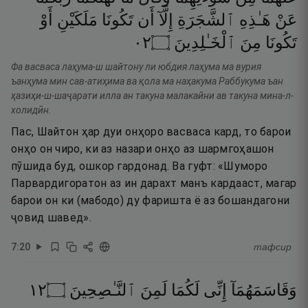
عَنْ
هَـٰذِهِ
ٱلشَّجَرَةِ
إِلَّآ
أَن
تَكُونَا
مَلَكَيْنِ
أَوْ
٢٠
۝
ٱلْخَـٰلِدِينَ
مِنَ
تَكُونَا
Фа васваса лаҳума-ш шайтону ли юбдия лаҳума ма вурия
ъанҳума мин сав-атиҳима ва қола ма наҳакума Раббукума ъан
ҳазиҳи-ш-шаҷарати илла ан такуна малакайни ав такуна мина-л-
холидӣн.
Пас, Шайтон ҳар дуи онҳоро васваса кард, то барои
онҳо он чиро, ки аз назари онҳо аз шармгоҳашон
пӯшида буд, ошкор гардонад. Ва гуфт: «Шуморо
Парвардигоратон аз ин дарахт манъ кардааст, магар
барои он ки (мабодо) ду фаришта ё аз бошандагони
ҷовид шавед».
7
:
20
тафсир
٢١
۝
ٱلنَّـٰصِحِينَ
لَمِنَ
لَكُمَا
إِنِّى
وَقَاسَمَهُمَآ