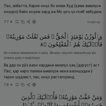
Пас, албатта, барои онҳо бо илми Худ (ҳама амалҳои
онҳоро) баён хоҳем кард ва Мо ҳеҷ ҷо ғоиб набудем.
7
:
7
тафсир
وَٱلْوَزْنُ
يَوْمَئِذٍ
ٱلْحَقُّ ۚ
فَمَن
ثَقُلَتْ
مَوَٰزِينُهُۥ
٨
۝
ٱلْمُفْلِحُونَ
هُمُ
فَأُو۟لَـٰٓئِكَ
Ва-л-вазну явмаизини-л-ҳаққ. Фа ман сақулат мавазӣнуҳу фа
улаика ҳуму-л муфлиҳун.
Ва дар он рӯз вазн кардани амалҳо ҳақ (дуруст) аст.
Пас, ҳар киро паллаи амалҳои неки вазншудаи ӯ
гарон шудааст, пас, онҳо растагоранд.
7
:
8
وَمَنْ
خَفَّتْ
مَوَٰزِينُهُۥ
فَأُو۟لَـٰٓئِكَ
ٱلَّذِينَ
خَسِرُوٓا۟
أَنفُسَهُم
بِمَا
كَانُوا۟
بِـَٔايَـٰتِنَا