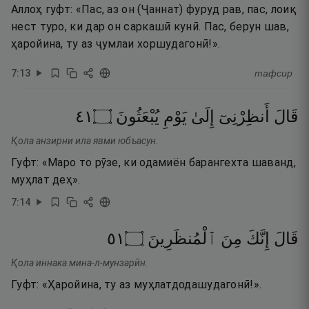
Аллоҳ гуфт: «Пас, аз он (Ҷаннат) фуруд рав, пас, лоиқ
нест туро, ки дар он саркашӣ кунӣ. Пас, берун шав,
ҳаройина, ту аз ҷумлаи хоршудагонӣ!».
7
:
13
тафсир
١٤
۝
يُبْعَثُونَ
يَوْمِ
إِلَىٰ
أَنظِرْنِىٓ
قَالَ
Қола анзирни ила явми юбъасун.
Гуфт: «Маро то рӯзе, ки одамиён барангехта шаванд,
муҳлат деҳ».
7
:
14
١٥
۝
ٱلْمُنظَرِينَ
مِنَ
إِنَّكَ
قَالَ
Қола иннака мина-л-мунзарӣн.
Гуфт: «Ҳаройина, ту аз муҳлатдодашудагонӣ!».