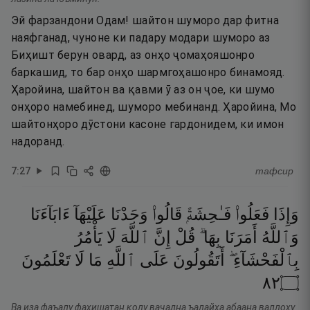
Эй фарзандони Одам! шайтон шуморо дар фитна
наяфганад, чуноне ки падару модари шуморо аз
Биҳишт берун овард, аз онҳо ҷомаҳояшонро
баркашид, то бар онҳо шармгоҳашонро бинамояд.
Ҳаройина, шайтон ва қавми ӯ аз он ҷое, ки шумо
онҳоро намебинед, шуморо мебинанд. Ҳаройина, Мо
шайтонҳоро дӯстони касоне гардонидем, ки имон
надоранд.
7
:
27
тафсир
وَإِذَا
فَعَلُوا۟
فَـٰحِشَةًۭ
قَالُوا۟
وَجَدْنَا
عَلَيْهَآ
ءَابَآءَنَا
وَٱللَّهُ
أَمَرَنَا
بِهَا ۗ
قُلْ
إِنَّ
ٱللَّهَ
لَا
يَأْمُرُ
بِٱلْفَحْشَآءِ ۖ
أَتَقُولُونَ
عَلَى
ٱللَّهِ
مَا
لَا
تَعْلَمُونَ
٢٨
۝
Ва иза фаъалу фаҳишатан қолу ваҷадна ъалайҳа абаана валлоҳу