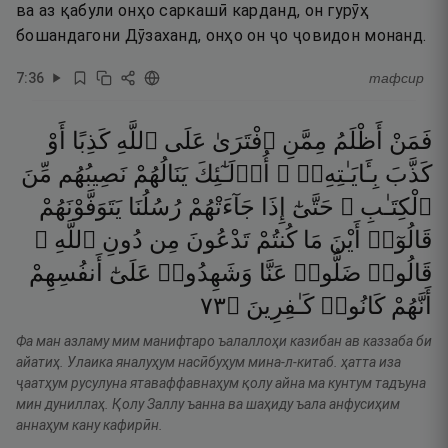
ва аз қабули онҳо саркашӣ карданд, он гурӯҳ
бошандагони Дӯзаханд, онҳо он ҷо ҷовидон монанд.
7
:
36
тафсир
فَمَنْ
أَظْلَمُ
مِمَّنِ
ٱفْتَرَىٰ
عَلَى
ٱللَّهِ
كَذِبًا
أَوْ
كَذَّبَ
بِـَٔايَـٰتِهِۦٓ ۚ
أُو۟لَـٰٓئِكَ
يَنَالُهُمْ
نَصِيبُهُم
مِّنَ
ٱلْكِتَـٰبِ ۖ
حَتَّىٰٓ
إِذَا
جَآءَتْهُمْ
رُسُلُنَا
يَتَوَفَّوْنَهُمْ
قَالُوٓا۟
أَيْنَ
مَا
كُنتُمْ
تَدْعُونَ
مِن
دُونِ
ٱللَّهِ ۖ
قَالُوا۟
ضَلُّوا۟
عَنَّا
وَشَهِدُوا۟
عَلَىٰٓ
أَنفُسِهِمْ
٣٧
۝
كَـٰفِرِينَ
كَانُوا۟
أَنَّهُمْ
Фа ман азламу мим манифтаро ъалаллоҳи казибан ав каззаба би
айатиҳ. Улаика яналуҳум насӣбуҳум мина-л-китаб. ҳатта иза
ҷаатҳум русулуна ятаваффавнаҳум қолу айна ма кунтум тадъуна
мин дуниллаҳ. Қолу Заллу ъанна ва шаҳиду ъала анфусиҳим
аннаҳум кану кафирӣн.