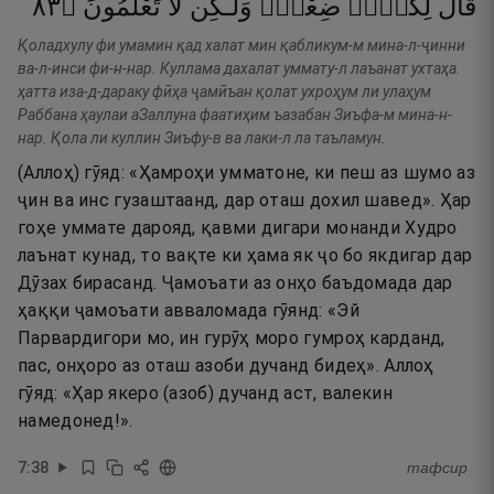
٣٨
۝
تَعْلَمُونَ
لَّا
وَلَـٰكِن
ضِعْفٌۭ
لِكُلٍّۢ
قَالَ
Қоладхулу фи умамин қад халат мин қабликум-м мина-л-ҷинни
ва-л-инси фи-н-нар. Куллама дахалат уммату-л лаъанат ухтаҳа.
ҳатта иза-д-дараку фӣҳа ҷамӣъан қолат ухроҳум ли улаҳум
Раббана ҳаулаи аЗаллуна фаатиҳим ъазабан Зиъфа-м мина-н-
нар. Қола ли куллин Зиъфу-в ва лаки-л ла таъламун.
(Аллоҳ) гӯяд: «Ҳамроҳи умматоне, ки пеш аз шумо аз
ҷин ва инс гузаштаанд, дар оташ дохил шавед». Ҳар
гоҳе уммате дарояд, қавми дигари монанди Худро
лаънат кунад, то вақте ки ҳама як ҷо бо якдигар дар
Дӯзах бирасанд. Ҷамоъати аз онҳо баъдомада дар
ҳаққи ҷамоъати авваломада гӯянд: «Эй
Парвардигори мо, ин гурӯҳ моро гумроҳ карданд,
пас, онҳоро аз оташ азоби дучанд бидеҳ». Аллоҳ
гӯяд: «Ҳар якеро (азоб) дучанд аст, валекин
намедонед!».
7
:
38
тафсир