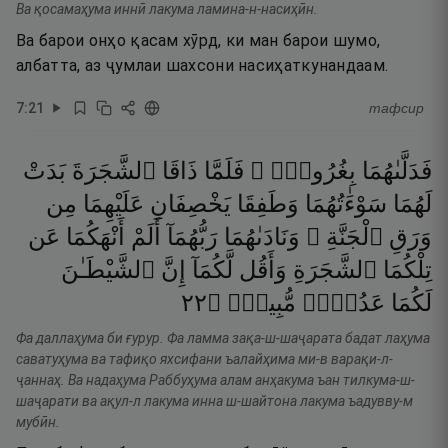
Ва қосамаҳума иннӣ лакума ламина-н-насиҳӣн.
Ва барои онҳо қасам хӯрд, ки ман барои шумо,
албатта, аз ҷумлаи шахсони насиҳаткунандаам.
7
:
21
тафсир
فَدَلَّىٰهُمَا
بِغُرُورٍۢ ۚ
فَلَمَّا
ذَاقَا
ٱلشَّجَرَةَ
بَدَتْ
لَهُمَا
سَوْءَٰتُهُمَا
وَطَفِقَا
يَخْصِفَانِ
عَلَيْهِمَا
مِن
وَرَقِ
ٱلْجَنَّةِ ۖ
وَنَادَىٰهُمَا
رَبُّهُمَآ
أَلَمْ
أَنْهَكُمَا
عَن
تِلْكُمَا
ٱلشَّجَرَةِ
وَأَقُل
لَّكُمَآ
إِنَّ
ٱلشَّيْطَـٰنَ
٢٢
۝
مُّبِينٌۭ
عَدُوٌّۭ
لَكُمَا
Фа даллаҳума би ғурур. Фа ламма зақа-ш-шаҷарата бадат лаҳума
саватуҳума ва тафиқо яхсифани ъалайҳима ми-в варақи-л-
ҷаннаҳ. Ва надаҳума Раббуҳума алам анҳакума ъан тилкума-ш-
шаҷарати ва ақул-л лакума инна ш-шайтона лакума ъадувву-м
мубӣн.