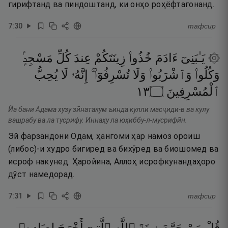
гирифтанд ва пиндоштанд, ки онҳо роҳёфтагонанд.
7
:
30
тафсир
۞ يَـٰبَنِىٓ
ءَادَمَ
خُذُوا۟
زِينَتَكُمْ
عِندَ
كُلِّ
مَسْجِدٍۢ
وَكُلُوا۟
وَٱشْرَبُوا۟
وَلَا
تُسْرِفُوٓا۟ ۚ
إِنَّهُۥ
لَا
يُحِبُّ
٣١
۝
ٱلْمُسْرِفِينَ
Йа бани Адама хузу зӣнатакум ъинда кулли масҷиди-в ва кулу
вашрабу ва ла тусрифу. Иннаҳу ла юҳиббу-л-мусрифӣн.
Эй фарзандони Одам, ҳангоми ҳар намоз ороиш
(либос)-и худро бигиред ва бихӯред ва биошомед ва
исроф накунед. Ҳаройина, Аллоҳ исрофкунандаҳоро
дӯст намедорад.
7
:
31
тафсир