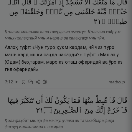
قَالَ
مَا
مَنَعَكَ
أَلَّا
تَسْجُدَ
إِذْ
أَمَرْتُكَ ۖ
قَالَ
أَنَا۠
خَيْرٌۭ
مِّنْهُ
خَلَقْتَنِى
مِن
نَّارٍۢ
وَخَلَقْتَهُۥ
مِن
١٢
۝
طِينٍۢ
Қола ма манаъака алла тасҷуда из амартук. Қола ана хайру-м
минҳу халақтанӣ мин-н-нари-в ва халақтаҳу мин тӣн.
Аллоҳ гуфт: «Чун туро ҳукм кардам, чӣ чиз туро
манъ кард ин ки саҷда накардӣ?». Гуфт: «Ман аз ӯ
(Одам) беҳтарам, маро аз оташ офаридаӣ ва ӯро аз
гил офаридаӣ».
7
:
12
тафсир
قَالَ
فَٱهْبِطْ
مِنْهَا
فَمَا
يَكُونُ
لَكَ
أَن
تَتَكَبَّرَ
فِيهَا
١٣
۝
ٱلصَّـٰغِرِينَ
مِنَ
إِنَّكَ
فَٱخْرُجْ
Қола фаҳбит минҳа фа ма якуну лака ан татакаббара фӣҳа
фахруҷ иннака мина-с-соғирӣн.