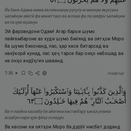
Йа бани Адама имма яътияннакум русулу-м минкум яқуссуна
ъалайкум айатӣ фа маниттақо ва аслаҳа фа ла хавфун ъалайҳим
ва ла ҳум яҳзанун.
Эй фарзандони Одам! Агар барои шумо
пайғамбароне аз худи шумо биёянд ва оятҳои Моро
ба шумо бихонанд, пас, ҳар касе битарсад ва
накӯкорӣ кунад, пас ҳеҷ тарсе бар онҳо набошад ва
на онҳо андӯҳгин шаванд.
7
:
35
тафсир
وَٱلَّذِينَ
كَذَّبُوا۟
بِـَٔايَـٰتِنَا
وَٱسْتَكْبَرُوا۟
عَنْهَآ
أُو۟لَـٰٓئِكَ
٣٦
۝
خَـٰلِدُونَ
فِيهَا
هُمْ
ٱلنَّارِ ۖ
أَصْحَـٰبُ
Ва-л-лазӣна каззабу би айатина вастакбару ъанҳа улаика
асҳабун-нари ҳум фӣҳа холидун.
Ва касоне ки оятҳои Моро ба дурӯғ нисбат доданд