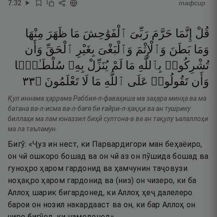
7
:
32
тафсир
قُلْ
إِنَّمَا
حَرَّمَ
رَبِّىَ
ٱلْفَوَٰحِشَ
مَا
ظَهَرَ
مِنْهَا
وَمَا
بَطَنَ
وَٱلْإِثْمَ
وَٱلْبَغْىَ
بِغَيْرِ
ٱلْحَقِّ
وَأَن
تُشْرِكُوا۟
بِٱللَّهِ
مَا
لَمْ
يُنَزِّلْ
بِهِۦ
سُلْطَـٰنًۭا
٣٣
۝
تَعْلَمُونَ
لَا
مَا
ٱللَّهِ
عَلَى
تَقُولُوا۟
وَأَن
Қул иннама ҳаррама Раббия-л-фаваҳиша ма заҳара минҳа ва ма
батана ва-л-исма ва-л-бағя би ғайри-л-ҳаққи ва ан тушрику
биллаҳи ма лам юназзил биҳӣ султона-в ва ан тақулу ъалаллоҳи
ма ла таъламун.
Бигӯ: «Ҷуз ин нест, ки Парвардигори ман беҳаёиро,
он чӣ ошкоро бошад ва он чӣ аз он пӯшида бошад ва
гуноҳро ҳаром гардонид ва ҳамчунин таҷовузи
ноҳақро ҳаром гардонид ва (низ) он чизеро, ки ба
Аллоҳ шарик бигардонед, ки Аллоҳ ҳеҷ далелеро
барои он нозил накардааст ва он, ки бар Аллоҳ он
чиро бигӯед, ки намедонед».