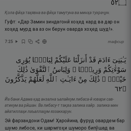
٢٥
۝
Қола фӣҳа таҳявна ва фӣҳа тамутуна ва минҳа тухраҷун.
Гуфт: «Дар Замин зиндагонӣ хоҳед кард ва дар он
хоҳед мурд ва аз он берун оварда хоҳед шуд!».
7
:
25
тафсир
يَـٰبَنِىٓ
ءَادَمَ
قَدْ
أَنزَلْنَا
عَلَيْكُمْ
لِبَاسًۭا
يُوَٰرِى
سَوْءَٰتِكُمْ
وَرِيشًۭا ۖ
وَلِبَاسُ
ٱلتَّقْوَىٰ
ذَٰلِكَ
خَيْرٌۭ ۚ
ذَٰلِكَ
مِنْ
ءَايَـٰتِ
ٱللَّهِ
لَعَلَّهُمْ
يَذَّكَّرُونَ
٢٦
۝
Йа бани Адама қад анзална ъалайкум либаса-й ювари сав-
атикум ва рӣшан. Ва либасу-т тақва залика хайр. залика мин
айатиллаҳи лаъаллаҳум яззаккарун.
Эй фарзандони Одам! Ҳаройина, фуруд овардем бар
шумо либосе, ки шармгоҳи шуморо бипӯшад ва