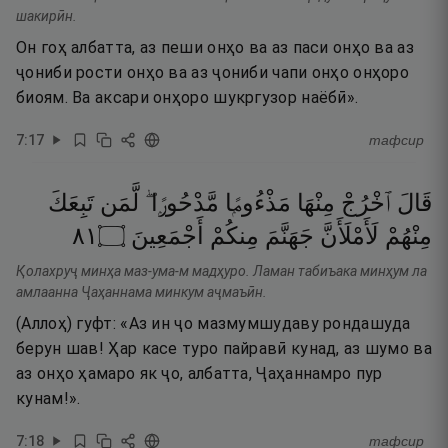
шакирӣн.
Он гоҳ албатта, аз пеши онҳо ва аз паси онҳо ва аз
ҷониби рости онҳо ва аз ҷониби чапи онҳо онҳоро
биоям. Ва аксари онҳоро шукргузор наёбӣ».
7
:
17
тафсир
قَالَ
ٱخْرُجْ
مِنْهَا
مَذْءُومًۭا
مَّدْحُورًۭا ۖ
لَّمَن
تَبِعَكَ
١٨
۝
أَجْمَعِينَ
مِنكُمْ
جَهَنَّمَ
لَأَمْلَأَنَّ
مِنْهُمْ
Қолахруҷ минҳа маз-ума-м мадҳуро. Ламан табиъака минҳум ла
амлаанна Ҷаҳаннама минкум аҷмаъӣн.
(Аллоҳ) гуфт: «Аз ин ҷо мазмумшудаву рондашуда
берун шав! Ҳар касе туро пайравӣ кунад, аз шумо ва
аз онҳо ҳамаро як ҷо, албатта, Ҷаҳаннамро пур
кунам!».
7
:
18
тафсир