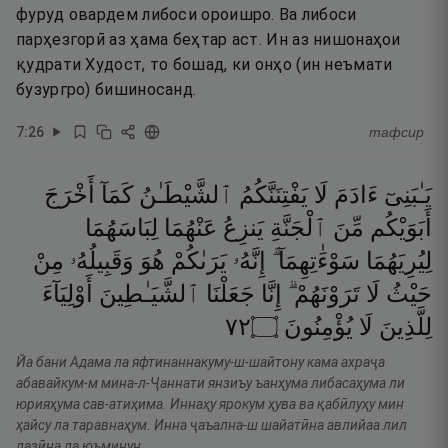
фуруд овардем либоси ороишро. Ва либоси
парҳезгорӣ аз ҳама беҳтар аст. Ин аз нишонаҳои
қудрати Худост, то бошад, ки онҳо (ин неъмати
бузургро) бишиносанд.
7
:
26
тафсир
يَـٰبَنِىٓ
ءَادَمَ
لَا
يَفْتِنَنَّكُمُ
ٱلشَّيْطَـٰنُ
كَمَآ
أَخْرَجَ
أَبَوَيْكُم
مِّنَ
ٱلْجَنَّةِ
يَنزِعُ
عَنْهُمَا
لِبَاسَهُمَا
لِيُرِيَهُمَا
سَوْءَٰتِهِمَآ ۗ
إِنَّهُۥ
يَرَىٰكُمْ
هُوَ
وَقَبِيلُهُۥ
مِنْ
حَيْثُ
لَا
تَرَوْنَهُمْ ۗ
إِنَّا
جَعَلْنَا
ٱلشَّيَـٰطِينَ
أَوْلِيَآءَ
٢٧
۝
يُؤْمِنُونَ
لَا
لِلَّذِينَ
Йа бани Адама ла яфтинаннакуму-ш-шайтону кама ахраҷа
абавайкум-м мина-л-Ҷаннати янзиъу ъанҳума либасаҳума ли
юрияҳума сав-атиҳима. Иннаҳу ярокум ҳува ва қабӣлуҳу мин
ҳайсу ла таравнаҳум. Инна ҷаъална-ш шайатӣна авлийаа лил
лазӣна ла юъминун.