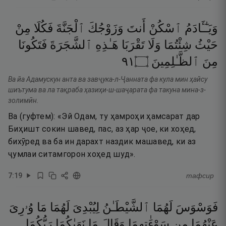
وَيَـٰٓـَٔادَمُ
ٱسْكُنْ
أَنتَ
وَزَوْجُكَ
ٱلْجَنَّةَ
فَكُلَا
مِنْ
حَيْثُ
شِئْتُمَا
وَلَا
تَقْرَبَا
هَـٰذِهِ
ٱلشَّجَرَةَ
فَتَكُونَا
١٩
۝
ٱلظَّـٰلِمِينَ
مِنَ
Ва йа Адамускун анта ва завҷука-л-Ҷанната фа кула мин ҳайсу
шиътума ва ла тақраба ҳазиҳи-ш-шаҷарата фа такуна мина-з-
золимӣн.
Ва (гуфтем): «Эй Одам, ту ҳамроҳи ҳамсарат дар
Биҳишт сокин шавед, пас, аз ҳар ҷое, ки хоҳед,
бихӯред ва ба ин дарахт наздик машавед, ки аз
ҷумлаи ситамгорон хоҳед шуд».
7
:
19
тафсир
فَوَسْوَسَ
لَهُمَا
ٱلشَّيْطَـٰنُ
لِيُبْدِىَ
لَهُمَا
مَا
وُۥرِىَ
عَنْهُمَا
مِن
سَوْءَٰتِهِمَا
وَقَالَ
مَا
نَهَىٰكُمَا
رَبُّكُمَا