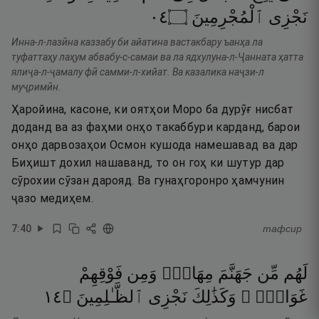
٤٠
۝
ٱلْمُجْرِمِينَ
نَجْزِى
Инна-л-лазӣна каззабу би айатина вастакбару ъанҳа ла
туфаттаҳу лаҳум абвабу-с-самаи ва ла ядхулуна-л-Ҷанната ҳатта
ялиҷа-л-ҷамалу фӣ самми-л-хийат. Ва казалика наҷзи-л
муҷримӣн.
Ҳаройина, касоне, ки оятҳои Моро ба дурӯғ нисбат
доданд ва аз фаҳми онҳо такаббури карданд, барои
онҳо дарвозаҳои Осмон кушода намешавад ва дар
Биҳишт дохил нашаванд, то он гоҳ ки шутур дар
сӯрохии сӯзан дарояд. Ва гунаҳгоронро ҳамчунин
ҷазо медиҳем.
7
:
40
тафсир
لَهُم
مِّن
جَهَنَّمَ
مِهَادٌۭ
وَمِن
فَوْقِهِمْ
٤١
۝
ٱلظَّـٰلِمِينَ
نَجْزِى
وَكَذَٰلِكَ
غَوَاشٍۢ ۚ