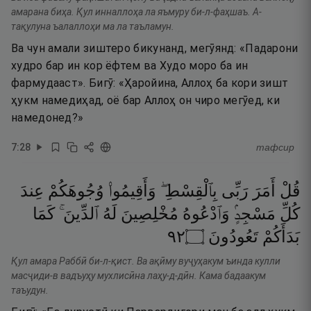
амарана биҳа. Қул инналлоҳа ла яъмуру би-л-фаҳшаъ. А-
тақулуна ъалаллоҳи ма ла таъламун.
Ва чун амали зиштеро бикунанд, мегӯянд: «Падарони
худро бар ин кор ёфтем ва Худо моро ба ин
фармудааст». Бигӯ: «Ҳаройина, Аллоҳ ба кори зишт
ҳукм намедиҳад, оё бар Аллоҳ он чиро мегӯед, ки
намедонед?»
7
:
28
тафсир
قُلْ
أَمَرَ
رَبِّى
بِٱلْقِسْطِ ۖ
وَأَقِيمُوا۟
وُجُوهَكُمْ
عِندَ
كُلِّ
مَسْجِدٍۢ
وَٱدْعُوهُ
مُخْلِصِينَ
لَهُ
ٱلدِّينَ ۚ
كَمَا
٢٩
۝
تَعُودُونَ
بَدَأَكُمْ
Қул амара Раббӣ би-л-қист. Ва ақӣму вуҷуҳакум ъинда кулли
масҷиди-в вадъуҳу мухлисӣна лаҳу-д-дӣн. Кама бадаакум
таъудун.