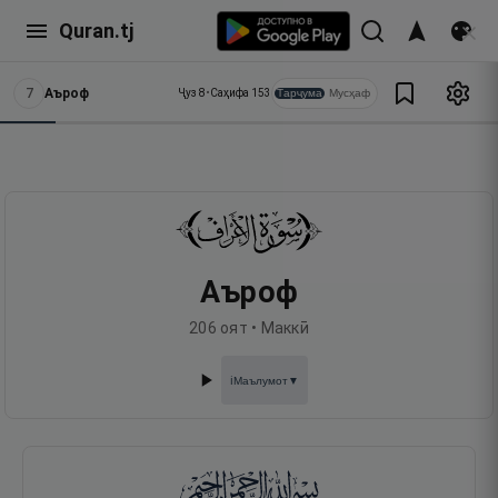
Quran.tj
7
Аъроф
Тарҷума
Мусҳаф
Ҷуз
8
•
Саҳифа
153
Аъроф
206
оят •
Маккӣ
Маълумот
▼
ℹ️