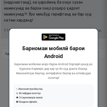
(надонистанд), ки ҳаройина, ба онҳо сухан
намекунад ва барои онҳо роҳеро ҳидоят
намекунад?! Ӯро маъбуд гирифтанд ва бар худ
ситам карданд!
7
:
148
тафсир
Барномаи мобилӣ барои
Сураи пурра
Идома додан
Android
Барномаи мобилии моро барои Android боргирӣ кунед ва
Қуръони Каримро дар ҳар ҷо бо худ дошта бошед.
Имкониятҳои бештар, интерфейси беҳтар ва истифодаи
осонтар!
✨ Имкониятҳои бештар
📱 Истифодаи осонтар
🔔 Огоҳиномаҳои намоз
💾 Хондани офлайн