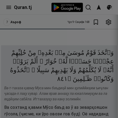
Quran.tj
7
Аъроф
Ҷуз
9
•
Саҳифа
168
وَٱتَّخَذَ
قَوْمُ
مُوسَىٰ
مِنۢ
بَعْدِهِۦ
مِنْ
حُلِيِّهِمْ
عِجْلًۭا
جَسَدًۭا
لَّهُۥ
خُوَارٌ ۚ
أَلَمْ
يَرَوْا۟
أَنَّهُۥ
لَا
يُكَلِّمُهُمْ
وَلَا
يَهْدِيهِمْ
سَبِيلًا ۘ
ٱتَّخَذُوهُ
١٤٨
۝
ظَـٰلِمِينَ
وَكَانُوا۟
Ва-т-тахаза қавму Муса мин баъдиҳӣ мин ҳулиййиҳим ъиҷлан
ҷасада-л лаҳу хувар. Алам ярав аннаҳу ла юкаллимуҳум ва ла
яҳдӣҳим сабӣла. Иттахазуҳу ва кану золимӣн.
Ва сохтанд қавми Мӯсо баъд аз ӯ аз зеварҳояшон
гӯсола, (ҷисме, ки ӯро овози гов буд). Оё надиданд