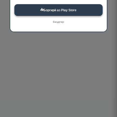
📥
Боргирӣ аз Play Store
Баъдтар