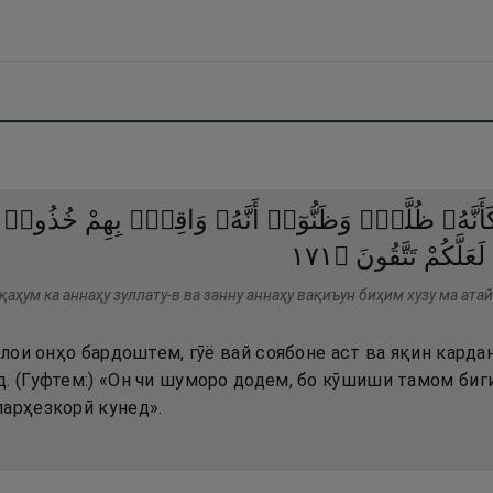
َأَنَّهُۥ
ظُلَّةٌۭ
وَظَنُّوٓا۟
أَنَّهُۥ
وَاقِعٌۢ
بِهِمْ
خُذُوا۟
١٧١
۝
تَتَّقُونَ
لَعَلَّكُمْ
қаҳум ка аннаҳу зуллату-в ва занну аннаҳу вақиъун биҳим хузу ма ата
олои онҳо бардоштем, гӯё вай соябоне аст ва яқин кардан
. (Гуфтем:) «Он чи шуморо додем, бо кӯшиши тамом бигире
парҳезкорӣ кунед».