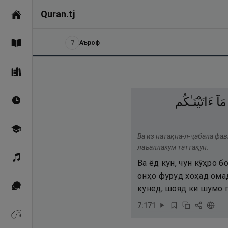
Quran.tj
Асосӣ
7
Аъроф
Қуръон
Саҳеҳи Бухорӣ
مَآ
ءَاتَيْنَـٰكُم
Вақтҳои намоз
Омӯзиш
Ва из натақна-л-ҷабала фав
лаъаллакум таттақун.
Қироат
Ва ёд кун, чун кӯҳро б
онҳо фуруд хоҳад омад
Иқтибосҳо аз Қуръон
кунед, шояд ки шумо 
7
:
171
Зикрҳо