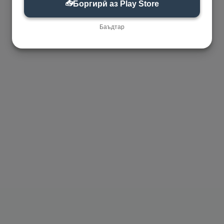
📥
Боргирӣ аз Play Store
Баъдтар