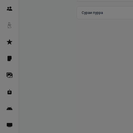
Пайғамбарон
Сураи пурра
Дуоҳо
Асмоул Ҳусно
Фарзи айн
Галерея
Махзани Маърифат
Барномаи мобилӣ
Пахшҳои зинда