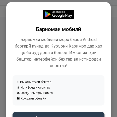
Идома додан
Барномаи мобилӣ
Барномаи мобилии моро барои Android
боргирӣ кунед ва Қуръони Каримро дар ҳар
ҷо бо худ дошта бошед. Имкониятҳои
бештар, интерфейси беҳтар ва истифодаи
осонтар!
✨ Имкониятҳои бештар
📱 Истифодаи осонтар
🔔 Огоҳиномаҳои намоз
💾 Хондани офлайн