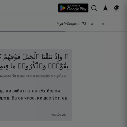
Ҷуз
9
•
Саҳифа
173
۞ وَإِذْ
نَتَقْنَا
ٱلْجَبَلَ
فَوْقَهُمْ
ك
بِقُوَّةٍۢ
وَٱذْكُرُوا۟
مَا
فِيهِ
йнакум би қуввати-в вазкуру ма фӣҳи
д, ки албатта, он кӯҳ болои
д. Ва он чиро, ки дар ӯст, ёд
тафсир