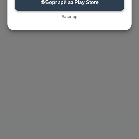
📥
Боргирӣ аз Play Store
Баъдтар