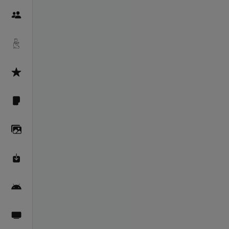
Пайғамбарон
Дуоҳо
Асмоул Ҳусно
Фарзи айн
Галерея
Махзани Маърифат
Барномаи мобилӣ
Пахшҳои зинда