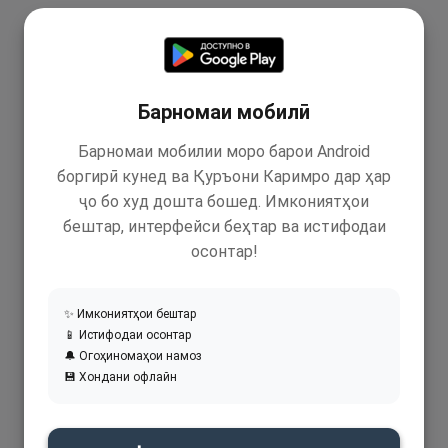
Барномаи мобилӣ
Барномаи мобилии моро барои Android
боргирӣ кунед ва Қуръони Каримро дар ҳар
ҷо бо худ дошта бошед. Имкониятҳои
бештар, интерфейси беҳтар ва истифодаи
осонтар!
✨ Имкониятҳои бештар
📱 Истифодаи осонтар
🔔 Огоҳиномаҳои намоз
💾 Хондани офлайн