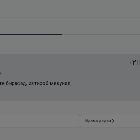
٢٠
а.
те бирасад, изтироб мекунад.
Идома додан