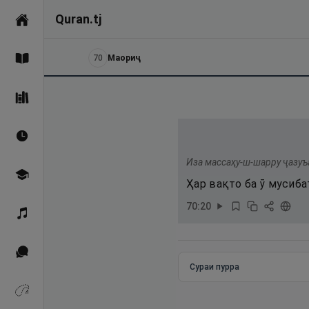
Quran.tj
Асосӣ
70
Маориҷ
Қуръон
Саҳеҳи Бухорӣ
Вақтҳои намоз
Иза массаҳу-ш-шарру ҷазуъ
Омӯзиш
Ҳар вақто ба ӯ мусиба
70
:
20
Қироат
Иқтибосҳо аз Қуръон
Сураи пурра
Зикрҳо