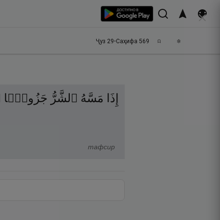
Ҷуз
29
•
Саҳифа
569
۝
جَزُوعًۭا
ٱلشَّرُّ
مَسَّهُ
إِذَا
тафсир