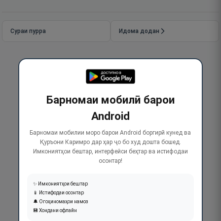
Сураи пурра
Идома додан
Барномаи мобилӣ барои
Android
Барномаи мобилии моро барои Android боргирӣ кунед ва
Қуръони Каримро дар ҳар ҷо бо худ дошта бошед.
Имкониятҳои бештар, интерфейси беҳтар ва истифодаи
осонтар!
✨ Имкониятҳои бештар
📱 Истифодаи осонтар
🔔 Огоҳиномаҳои намоз
💾 Хондани офлайн