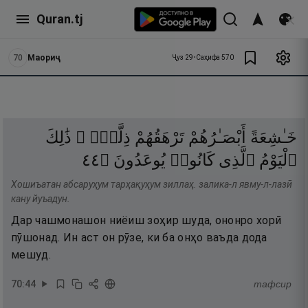
Quran.tj
70
Маориҷ
Ҷуз
29
•
Саҳифа
570
خَـٰشِعَةً
أَبْصَـٰرُهُمْ
تَرْهَقُهُمْ
ذِلَّةٌۭ ۚ
ذَٰلِكَ
٤٤
۝
يُوعَدُونَ
كَانُوا۟
ٱلَّذِى
ٱلْيَوْمُ
Хошиъатан абсаруҳум тарҳақуҳум зиллаҳ. залика-л явму-л-лазӣ
кану йуъадун.
Дар чашмонашон ниёиш зоҳир шуда, ононро хорӣ
пӯшонад. Ин аст он рӯзе, ки ба онҳо ваъда дода
мешуд.
70
:
44
тафсир