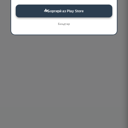
📥
Боргирӣ аз Play Store
Баъдтар