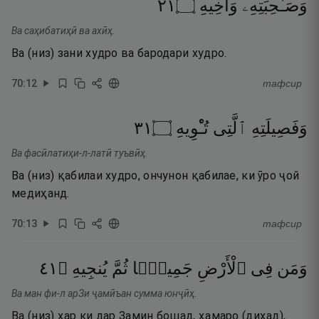
١٢
۝
وَأَخِيهِ
وَصَـٰحِبَتِهِۦ
Ва саҳибатиҳӣ ва ахӣҳ.
Ва (низ) зани худро ва бародари худро.
70
:
12
тафсир
١٣
۝
تُـْٔوِيهِ
ٱلَّتِى
وَفَصِيلَتِهِ
Ва фасӣлатиҳи-л-латӣ туъвӣҳ.
Ва (низ) қабилаи худро, ончунон қабилае, ки ӯро ҷой
медиҳанд.
70
:
13
тафсир
١٤
۝
يُنجِيهِ
ثُمَّ
جَمِيعًۭا
ٱلْأَرْضِ
فِى
وَمَن
Ва ман фи-л арЗи ҷамӣъан сумма юнҷӣҳ.
Ва (низ) ҳар ки дар Замин бошад, ҳамаро (диҳад),