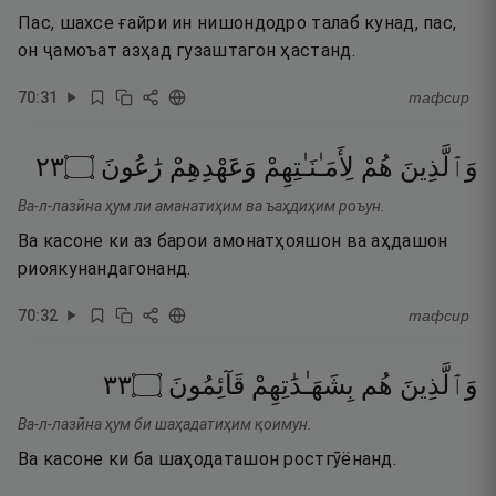
Пас, шахсе ғайри ин нишондодро талаб кунад, пас,
он ҷамоъат азҳад гузаштагон ҳастанд.
70
:
31
тафсир
٣٢
۝
رَٰعُونَ
وَعَهْدِهِمْ
لِأَمَـٰنَـٰتِهِمْ
هُمْ
وَٱلَّذِينَ
Ва-л-лазӣна ҳум ли аманатиҳим ва ъаҳдиҳим роъун.
Ва касоне ки аз барои амонатҳояшон ва аҳдашон
риоякунандагонанд.
70
:
32
тафсир
٣٣
۝
قَآئِمُونَ
بِشَهَـٰدَٰتِهِمْ
هُم
وَٱلَّذِينَ
Ва-л-лазӣна ҳум би шаҳадатиҳим қоимун.
Ва касоне ки ба шаҳодаташон ростгӯёнанд.