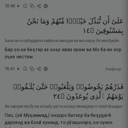
70
:
40
عَلَىٰٓ
أَن
نُّبَدِّلَ
خَيْرًۭا
مِّنْهُمْ
وَمَا
نَحْنُ
٤١
۝
بِمَسْبُوقِينَ
Ъала ан-н-нубаддила хайра-м минҳум ва ма наҳну би масбуқӣн.
Бар он ки беҳтар аз онҳо иваз орем ва Мо ба ин кор
оҷиз нестем.
70
:
41
тафсир
فَذَرْهُمْ
يَخُوضُوا۟
وَيَلْعَبُوا۟
حَتَّىٰ
يُلَـٰقُوا۟
٤٢
۝
يُوعَدُونَ
ٱلَّذِى
يَوْمَهُمُ
Фа зарҳум яхуЗу ва ялъабу ҳатта юлақу явмаҳуму-л-лазӣ йуъадун.
Пас, (эй Муҳаммад,) онҳоро бигзор ба беҳудагӣ
дароянд ва бозӣ кунанд, то рӯзашонро, он чунон