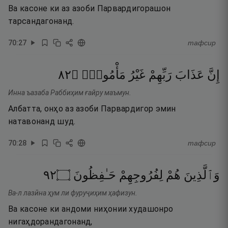
Ва касоне ки аз азоби Парвардигорашон
тарсандагонанд.
70
:
27
тафсир
٢٨
۝
مَأْمُونٍۢ
غَيْرُ
رَبِّهِمْ
عَذَابَ
إِنَّ
Инна ъазаба Раббиҳим ғайру маъмун.
Албатта, онҳо аз азоби Парвардигор эмин
натавонанд шуд.
70
:
28
тафсир
٢٩
۝
حَـٰفِظُونَ
لِفُرُوجِهِمْ
هُمْ
وَٱلَّذِينَ
Ва-л лазӣна ҳум ли фуруҷиҳим ҳафизун.
Ва касоне ки андоми ниҳонии худашонро
нигаҳдорандагонанд,