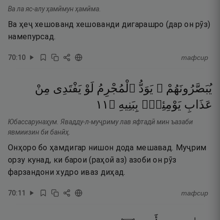
Ва ла яс-алу ҳамӣмун ҳамӣма.
Ва ҳеҷ хешованд хешованди дигарашро (дар он рӯз)
намепурсад.
70
:
10
тафсир
يُبَصَّرُونَهُمْ ۚ
يَوَدُّ
ٱلْمُجْرِمُ
لَوْ
يَفْتَدِى
مِنْ
١١
۝
بِبَنِيهِ
يَوْمِئِذٍۭ
عَذَابِ
Юбассарунаҳум. Явадду-л-муҷриму лав яфтадӣ мин ъазаби
явмиизин би банӣҳ.
Онҳоро бо ҳамдигар нишон дода мешавад. Муҷрим
орзу кунад, ки барои (раҳоӣ аз) азоби он рӯз
фарзандони худро иваз диҳад.
70
:
11
тафсир