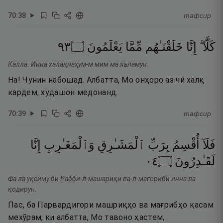
70
:
38
тафсир
٣٩
۝
يَعْلَمُونَ
مِّمَّا
خَلَقْنَـٰهُم
إِنَّا
كَلَّآ ۖ
Калла. Инна халақнаҳум-м мим ма яъламун.
На! Чунин набошад. Албатта, Мо онҳоро аз чӣ халқ
кардем, худашон медонанд.
70
:
39
тафсир
فَلَآ
أُقْسِمُ
بِرَبِّ
ٱلْمَشَـٰرِقِ
وَٱلْمَغَـٰرِبِ
إِنَّا
٤٠
۝
لَقَـٰدِرُونَ
Фа ла уқсиму би Рабби-л-машариқи ва-л-мағориби инна ла
қодирун.
Пас, ба Парвардигори машриқҳо ва мағрибҳо қасам
мехӯрам, ки албатта, Мо тавоно ҳастем,