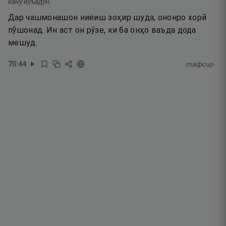
кану йуъадун.
Дар чашмонашон ниёиш зоҳир шуда, ононро хорӣ
пӯшонад. Ин аст он рӯзе, ки ба онҳо ваъда дода
мешуд.
70
:
44
тафсир