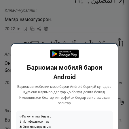
٢٢
۝
ٱلْمُصَلِّينَ
إِلَّا
Илла-л-мусаллӣн.
Магар намозгузорон,
70
:
22
٢٣
۝
دَآئِمُونَ
صَلَاتِهِمْ
عَلَىٰ
هُمْ
ٱلَّذِينَ
Ал-лазӣна ҳум ъала салатиҳим даимун.
Ончунон намозхонҳое, ки ҳамеша бар намозашон
Барномаи мобилӣ барои
бошандагонанд!
Android
70
:
23
тафсир
Барномаи мобилии моро барои Android боргирӣ кунед ва
Қуръони Каримро дар ҳар ҷо бо худ дошта бошед.
Имкониятҳои бештар, интерфейси беҳтар ва истифодаи
٢٤
۝
مَّعْلُومٌۭ
حَقٌّۭ
أَمْوَٰلِهِمْ
فِىٓ
وَٱلَّذِينَ
осонтар!
Ва-л-лазӣна фи амвалиҳим ҳаққу-м маълум.
✨ Имкониятҳои бештар
Ва он касоне ки дар молҳояшон ҳаққи маълум ҳаст.
📱 Истифодаи осонтар
🔔 Огоҳиномаҳои намоз