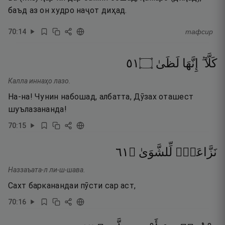
баъд аз он худро наҷот диҳад.
70
:
14
тафсир
١٥
۝
لَظَىٰ
إِنَّهَا
كَلَّآ ۖ
Калла иннаҳо лазо.
На-на! Чунин набошад, албатта, Дӯзах оташест
шуълазананда!
70
:
15
١٦
۝
لِّلشَّوَىٰ
نَزَّاعَةًۭ
Наззаъата-л ли-ш-шава.
Сахт барканандаи пӯсти сар аст,
70
:
16