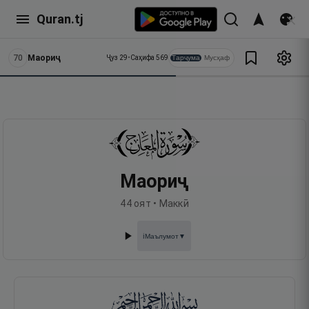
Quran.tj
70
Маориҷ
Тарҷума
Мусҳаф
Ҷуз
29
•
Саҳифа
569
Маориҷ
44
оят •
Маккӣ
Маълумот
▼
ℹ️