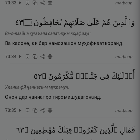
70
:
33
тафсир
٣٤
۝
يُحَافِظُونَ
صَلَاتِهِمْ
عَلَىٰ
هُمْ
وَٱلَّذِينَ
Ва-л-лазӣна ҳум ъала салатиҳим юҳафизун.
Ва касоне, ки бар намозашон муҳофизаткоранд.
70
:
34
тафсир
٣٥
۝
مُّكْرَمُونَ
جَنَّـٰتٍۢ
فِى
أُو۟لَـٰٓئِكَ
Улаика фӣ ҷаннати-м мукрамун.
Онон дар ҷаннатҳо гиромишудагонанд.
70
:
35
тафсир
٣٦
۝
مُهْطِعِينَ
قِبَلَكَ
كَفَرُوا۟
ٱلَّذِينَ
فَمَالِ