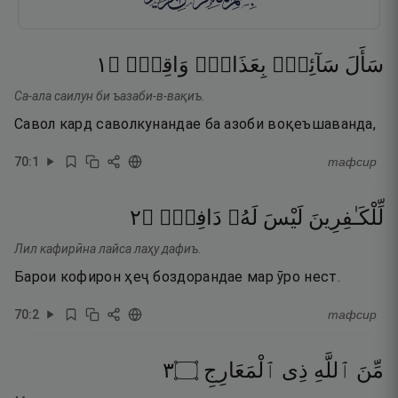
١
۝
وَاقِعٍۢ
بِعَذَابٍۢ
سَآئِلٌۢ
سَأَلَ
Са-ала саилун би ъазаби-в-вақиъ.
Савол кард саволкунандае ба азоби воқеъшаванда,
70
:
1
тафсир
٢
۝
دَافِعٌۭ
لَهُۥ
لَيْسَ
لِّلْكَـٰفِرِينَ
Лил кафирӣна лайса лаҳу дафиъ.
Барои кофирон ҳеҷ боздорандае мар ӯро нест.
70
:
2
тафсир
٣
۝
ٱلْمَعَارِجِ
ذِى
ٱللَّهِ
مِّنَ