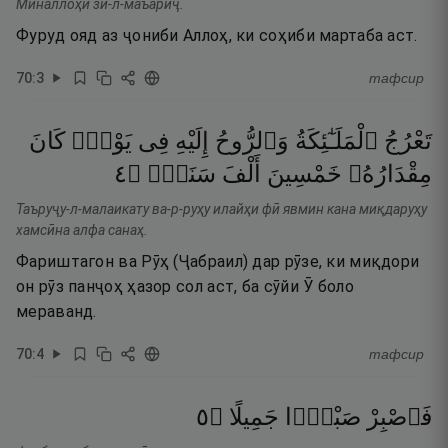
Миналлоҳи зи-л-маъариҷ.
Фуруд ояд аз ҷониби Аллоҳ, ки соҳиби мартаба аст.
70
:
3
тафсир
تَعْرُجُ
ٱلْمَلَـٰٓئِكَةُ
وَٱلرُّوحُ
إِلَيْهِ
فِى
يَوْمٍۢ
كَانَ
٤
۝
سَنَةٍۢ
أَلْفَ
خَمْسِينَ
مِقْدَارُهُۥ
Таъруҷу-л-малаикату ва-р-руҳу илайҳи фӣ явмин кана миқдаруҳу
хамсӣна алфа санаҳ.
Фариштагон ва Рӯҳ (Ҷабраил) дар рӯзе, ки миқдори
он рӯз панҷоҳ ҳазор сол аст, ба сӯйи Ӯ боло
мераванд.
70
:
4
тафсир
٥
۝
جَمِيلًا
صَبْرًۭا
فَٱصْبِرْ