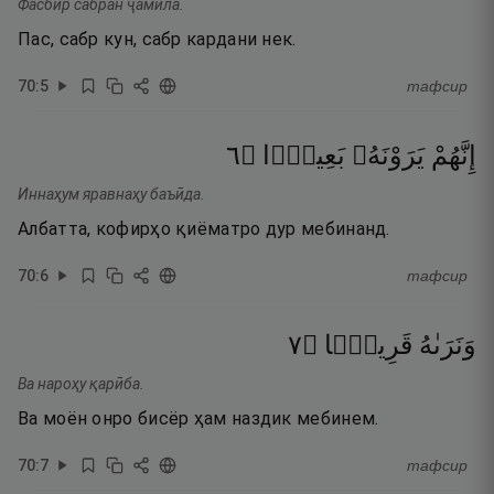
Фасбир сабран ҷамӣла.
Пас, сабр кун, сабр кардани нек.
70
:
5
тафсир
٦
۝
بَعِيدًۭا
يَرَوْنَهُۥ
إِنَّهُمْ
Иннаҳум яравнаҳу баъӣда.
Албатта, кофирҳо қиёматро дур мебинанд.
70
:
6
тафсир
٧
۝
قَرِيبًۭا
وَنَرَىٰهُ
Ва нароҳу қарӣба.
Ва моён онро бисёр ҳам наздик мебинем.
70
:
7
тафсир