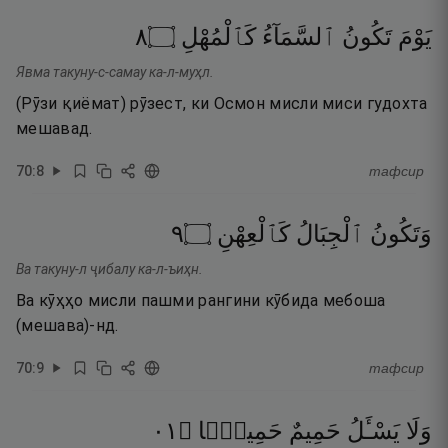
٨
۝
كَٱلْمُهْلِ
ٱلسَّمَآءُ
تَكُونُ
يَوْمَ
Явма такуну-с-самау ка-л-муҳл.
(Рӯзи қиёмат) рӯзест, ки Осмон мисли миси гудохта
мешавад.
70
:
8
тафсир
٩
۝
كَٱلْعِهْنِ
ٱلْجِبَالُ
وَتَكُونُ
Ва такуну-л ҷибалу ка-л-ъиҳн.
Ва кӯҳҳо мисли пашми рангини кӯбида мебоша
(мешава)-нд.
70
:
9
тафсир
١٠
۝
حَمِيمًۭا
حَمِيمٌ
يَسْـَٔلُ
وَلَا