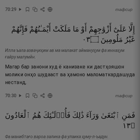
70
:
29
тафсир
إِلَّا
عَلَىٰٓ
أَزْوَٰجِهِمْ
أَوْ
مَا
مَلَكَتْ
أَيْمَـٰنُهُمْ
فَإِنَّهُمْ
٣٠
۝
مَلُومِينَ
غَيْرُ
Илла ъала азваҷиҳим ав ма малакат аймануҳум фа иннаҳум
ғайру малумӣн.
Магар бар занони худ ё канизаке ки дастҳояшон
молики онҳо шудааст ва ҳамоно маломаткардашуда
нестанд,
70
:
30
тафсир
فَمَنِ
ٱبْتَغَىٰ
وَرَآءَ
ذَٰلِكَ
فَأُو۟لَـٰٓئِكَ
هُمُ
ٱلْعَادُونَ
٣١
۝
Фа манибтағо вароа залика фа улаика ҳуму-л-ъадун.