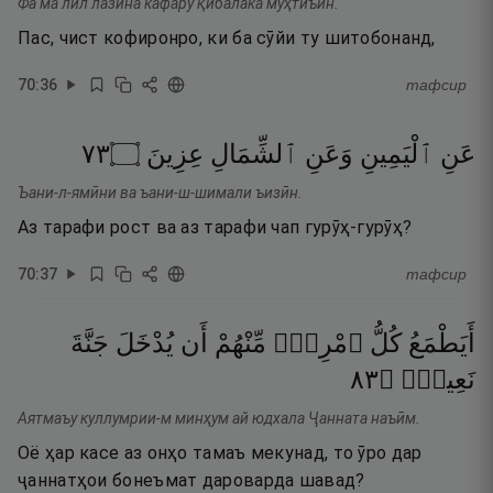
Фа ма лил лазӣна кафару қибалака муҳтиъӣн.
Пас, чист кофиронро, ки ба сӯйи ту шитобонанд,
70
:
36
тафсир
٣٧
۝
عِزِينَ
ٱلشِّمَالِ
وَعَنِ
ٱلْيَمِينِ
عَنِ
Ъани-л-ямӣни ва ъани-ш-шимали ъизӣн.
Аз тарафи рост ва аз тарафи чап гурӯҳ-гурӯҳ?
70
:
37
тафсир
أَيَطْمَعُ
كُلُّ
ٱمْرِئٍۢ
مِّنْهُمْ
أَن
يُدْخَلَ
جَنَّةَ
٣٨
۝
نَعِيمٍۢ
Аятмаъу куллумрии-м минҳум ай юдхала Ҷанната наъӣм.
Оё ҳар касе аз онҳо тамаъ мекунад, то ӯро дар
ҷаннатҳои бонеъмат дароварда шавад?