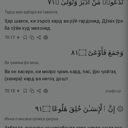
١٧
۝
وَتَوَلَّىٰ
أَدْبَرَ
مَنْ
تَدْعُوا۟
Тадъу ман адбара ва тавалла.
Ҳар шахсе, ки эъроз кард ва рӯй гардонид, Дӯзах ӯро
ба сӯйи худ мехонад.
70
:
17
١٨
۝
فَأَوْعَىٰٓ
وَجَمَعَ
Ва ҷамаъа фа авъа.
Ва он касеро, ки молро ҷамъ кард, пас, ӯро ҷойгаҳ
(захира) кард ва нигоҳ дошт.
70
:
18
тафсир
١٩
۝
هَلُوعًا
خُلِقَ
ٱلْإِنسَـٰنَ
۞ إِنَّ
Инна-л-инсана хулиқа ҳалуъа.
Албатта, инсонро ношикебанда халқ карда шуда аст.