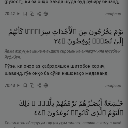
(рӯзест), ки ба онҳо ваъда шуда буд рӯбарӯ бинанд,
70
:
42
тафсир
يَوْمَ
يَخْرُجُونَ
مِنَ
ٱلْأَجْدَاثِ
سِرَاعًۭا
كَأَنَّهُمْ
٤٣
۝
يُوفِضُونَ
نُصُبٍۢ
إِلَىٰ
Явма яхруҷуна мина-л-аҷдаси сироъан ка-аннаҳум ила нусуби-н
йуфиЗун.
Рӯзе, ки онҳо аз қабрҳояшон шитобон хориҷ
шаванд, гӯё онҳо ба сӯйи нишонаҳо медаванд.
70
:
43
тафсир
خَـٰشِعَةً
أَبْصَـٰرُهُمْ
تَرْهَقُهُمْ
ذِلَّةٌۭ ۚ
ذَٰلِكَ
٤٤
۝
يُوعَدُونَ
كَانُوا۟
ٱلَّذِى
ٱلْيَوْمُ
Хошиъатан абсаруҳум тарҳақуҳум зиллаҳ. залика-л явму-л-лазӣ