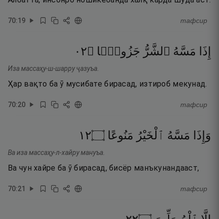
70
:
19
тафсир
٢٠
۝
جَزُوعًۭا
ٱلشَّرُّ
مَسَّهُ
إِذَا
Иза массаҳу-ш-шарру ҷазуъа.
Ҳар вақто ба ӯ мусибате бирасад, изтироб мекунад.
70
:
20
тафсир
٢١
۝
مَنُوعًا
ٱلْخَيْرُ
مَسَّهُ
وَإِذَا
Ва иза массаҳу-л-хайру мануъа.
Ва чун хайре ба ӯ бирасад, бисёр манъкунандааст,
70
:
21
тафсир