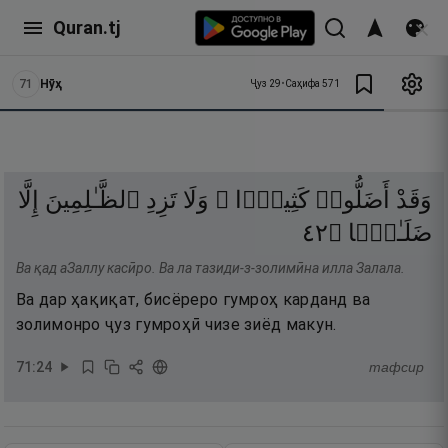
Quran.tj
71
Нӯҳ
Ҷуз
29
•
Саҳифа
571
وَقَدْ
أَضَلُّوا۟
كَثِيرًۭا ۖ
وَلَا
تَزِدِ
ٱلظَّـٰلِمِينَ
إِلَّا
٢٤
۝
ضَلَـٰلًۭا
Ва қад аЗаллу касӣро. Ва ла тазиди-з-золимӣна илла Залала.
Ва дар ҳақиқат, бисёреро гумроҳ карданд ва
золимонро ҷуз гумроҳӣ чизе зиёд макун.
71
:
24
тафсир