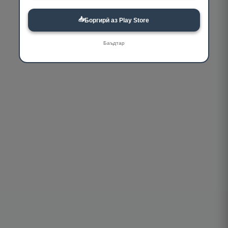
📥
Боргирӣ аз Play Store
Баъдтар