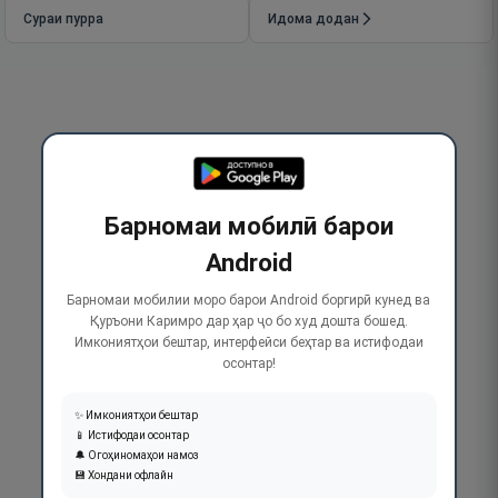
Сураи пурра
Идома додан
Барномаи мобилӣ барои
Android
Барномаи мобилии моро барои Android боргирӣ кунед ва
Қуръони Каримро дар ҳар ҷо бо худ дошта бошед.
Имкониятҳои бештар, интерфейси беҳтар ва истифодаи
осонтар!
✨ Имкониятҳои бештар
📱 Истифодаи осонтар
🔔 Огоҳиномаҳои намоз
💾 Хондани офлайн