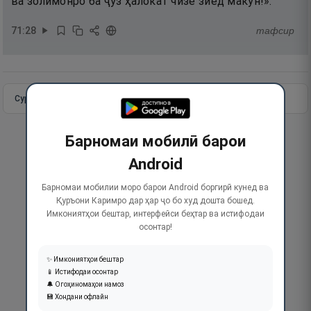
ва золимонро ба ҷуз ҳалокат чизе зиёд макун!».
71
:
28
тафсир
Сураи пурра
Идома додан
Барномаи мобилӣ барои
Android
Барномаи мобилии моро барои Android боргирӣ кунед ва
Қуръони Каримро дар ҳар ҷо бо худ дошта бошед.
Имкониятҳои бештар, интерфейси беҳтар ва истифодаи
осонтар!
✨ Имкониятҳои бештар
📱 Истифодаи осонтар
🔔 Огоҳиномаҳои намоз
💾 Хондани офлайн