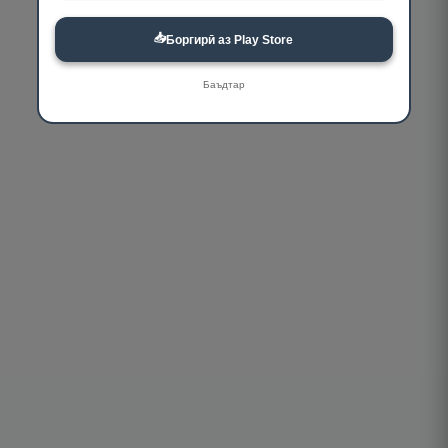
📥
Боргирӣ аз Play Store
Баъдтар