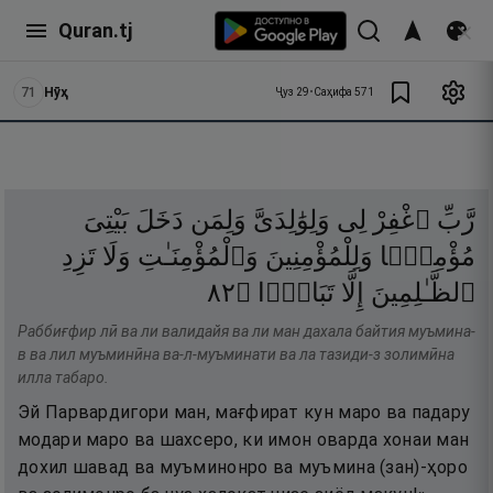
Quran.tj
71
Нӯҳ
Ҷуз
29
•
Саҳифа
571
رَّبِّ
ٱغْفِرْ
لِى
وَلِوَٰلِدَىَّ
وَلِمَن
دَخَلَ
بَيْتِىَ
مُؤْمِنًۭا
وَلِلْمُؤْمِنِينَ
وَٱلْمُؤْمِنَـٰتِ
وَلَا
تَزِدِ
٢٨
۝
تَبَارًۢا
إِلَّا
ٱلظَّـٰلِمِينَ
Раббиғфир лӣ ва ли валидайя ва ли ман дахала байтия муъмина-
в ва лил муъминӣна ва-л-муъминати ва ла тазиди-з золимӣна
илла табаро.
Эй Парвардигори ман, мағфират кун маро ва падару
модари маро ва шахсеро, ки имон оварда хонаи ман
дохил шавад ва муъминонро ва муъмина (зан)-ҳоро