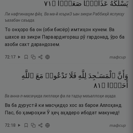
١٧
۝
صَعَدًۭا
عَذَابًۭا
يَسْلُكْهُ
Ли нафтинаҳум фӣҳ. Ва ма-й юъриЗ ъан зикри Раббиҳӣ яслукҳу
ъазабан саъада.
То онҳоро ба он (оби бисёр) имтиҳон кунем. Ва
шахсе аз зикри Парвардигораш рӯ гардонад, ӯро ба
азоби сахт дарандозем.
72
:
17
тафсир
وَأَنَّ
ٱلْمَسَـٰجِدَ
لِلَّهِ
فَلَا
تَدْعُوا۟
مَعَ
ٱللَّهِ
١٨
۝
أَحَدًۭا
Ва анна-л-масаҷида лиллаҳи фа ла тадъу маъаллоҳи аҳада.
Ва ба дурустӣ ки масҷидҳо хос аз барои Аллоҳанд.
Пас, бо ҳамроҳии Ӯ ҳеҷ аҳадеро ибодат макунед!
72
:
18
тафсир