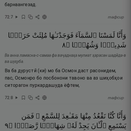
барнаангезад.
72
:
7
тафсир
وَأَنَّا
لَمَسْنَا
ٱلسَّمَآءَ
فَوَجَدْنَـٰهَا
مُلِئَتْ
حَرَسًۭا
٨
۝
وَشُهُبًۭا
شَدِيدًۭا
Ва анна ламасна-с-самаа фа ваҷаднаҳа мулиат ҳарасан шадӣда-в
ва шуҳуба.
Ва ба дурустӣ (ки) мо ба Осмон даст расонидем,
пас, Осмонро бо посбонони тавоно ва аз шиҳобҳои
ситорагон пуркардашуда ёфтем,
72
:
8
тафсир
وَأَنَّا
كُنَّا
نَقْعُدُ
مِنْهَا
مَقَـٰعِدَ
لِلسَّمْعِ ۖ
فَمَن
٩
۝
رَّصَدًۭا
شِهَابًۭا
لَهُۥ
يَجِدْ
ٱلْـَٔانَ
يَسْتَمِعِ