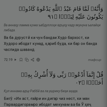
وَأَنَّهُۥ
لَمَّا
قَامَ
عَبْدُ
ٱللَّهِ
يَدْعُوهُ
كَادُوا۟
١٩
۝
لِبَدًۭا
عَلَيْهِ
يَكُونُونَ
Ва аннаҳу ламма қома ъабдуллоҳи ядъуҳу каду якунуна ъалайҳи
либада.
Ва ба дурустӣ ки чун бандаи Худо бархост, ки
Худоро ибодат кунад, қариб буда, ки бар он банда
часпида шаванд.
72
:
19
тафсир
قُلْ
إِنَّمَآ
أَدْعُوا۟
رَبِّى
وَلَآ
أُشْرِكُ
بِهِۦٓ
٢٠
۝
أَحَدًۭا
Қул иннама адъу Раббӣ ва ла ушрику биҳи аҳада.
Бигӯ: «Ин аст, ғайри ин дигар чиз нест, ки ман
Парвардигорамро ибодат мекунам ва ба Ӯ ҳеҷ