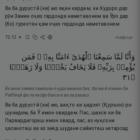
Ва ба дурустӣ (ки) мо яқин кардем, ки Худоро дар
рӯи Замин оҷиз гардонда наметавонем ва Ӯро дар
(бо) гурехтан ҳам оҷиз гардонда наметавонем.
72
:
12
тафсир
وَأَنَّا
لَمَّا
سَمِعْنَا
ٱلْهُدَىٰٓ
ءَامَنَّا
بِهِۦ ۖ
فَمَن
يُؤْمِنۢ
بِرَبِّهِۦ
فَلَا
يَخَافُ
بَخْسًۭا
وَلَا
رَهَقًۭا
١٣
۝
Ва анна ламма самиъна-л-ҳуда аманна биҳ. Фа ма-й юъмин би
Раббиҳӣ фа ла яхофу бахса-в ва ла раҳақо.
Ва ба дурустӣ (ки) мо, вақто ки ҳидоят (Қуръон)-ро
шунидем, ба Ӯ имон овардем. Пас, шахсе ки ба
Парвардигораш имон овард, пас, аз нуқсони
ҳасаноташ ва аз зиёд шудани сайиоташ натарсад.