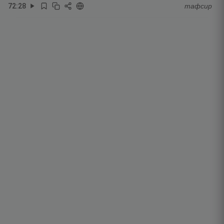
72
:
28
тафсир