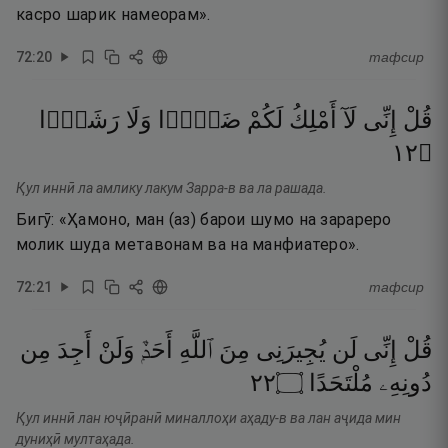
касро шарик намеорам».
72
:
20
тафсир
قُلْ
إِنِّى
لَآ
أَمْلِكُ
لَكُمْ
ضَرًّۭا
وَلَا
رَشَدًۭا
٢١
۝
Қул иннӣ ла амлику лакум Зарра-в ва ла рашада.
Бигӯ: «Ҳамоно, ман (аз) барои шумо на зарареро
молик шуда метавонам ва на манфиатеро».
72
:
21
тафсир
قُلْ
إِنِّى
لَن
يُجِيرَنِى
مِنَ
ٱللَّهِ
أَحَدٌۭ
وَلَنْ
أَجِدَ
مِن
٢٢
۝
مُلْتَحَدًا
دُونِهِۦ
Қул иннӣ лан юҷӣранӣ миналлоҳи аҳаду-в ва лан аҷида мин
дуниҳӣ мултаҳада.