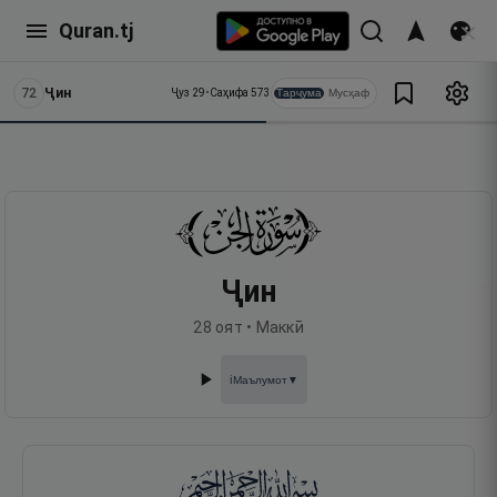
Quran.tj
72
Ҷин
Тарҷума
Мусҳаф
Ҷуз
29
•
Саҳифа
573
Ҷин
28
оят •
Маккӣ
Маълумот
▼
ℹ️