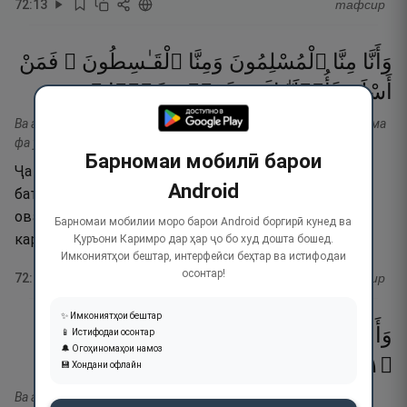
72
:
13
тафсир
وَأَنَّا
مِنَّا
ٱلْمُسْلِمُونَ
وَمِنَّا
ٱلْقَـٰسِطُونَ ۖ
فَمَنْ
١٤
۝
رَشَدًۭا
تَحَرَّوْا۟
فَأُو۟لَـٰٓئِكَ
أَسْلَمَ
Ва анна минна-л-муслимуна ва минна-л-қоситун. Фа ман аслама
фа улаика таҳаррав рашада.
Барномаи мобилӣ барои
Ҷа ба дурустӣ (ки) баъзе аз мо мусалмонанд ва
Android
баъзе аз мо гунаҳгоранд, пас, касоне Ислом
оварданд, роҳи рост (ҳақ)-ро шинохта (ихтиёр
Барномаи мобилии моро барои Android боргирӣ кунед ва
кард)-анд.
Қуръони Каримро дар ҳар ҷо бо худ дошта бошед.
Имкониятҳои бештар, интерфейси беҳтар ва истифодаи
осонтар!
72
:
14
тафсир
✨ Имкониятҳои бештар
وَأَمَّا
ٱلْقَـٰسِطُونَ
فَكَانُوا۟
لِجَهَنَّمَ
حَطَبًۭا
📱 Истифодаи осонтар
🔔 Огоҳиномаҳои намоз
١٥
۝
💾 Хондани офлайн
Ва амма-л-қоситуна фа кану ли Ҷаҳаннама ҳатаба.