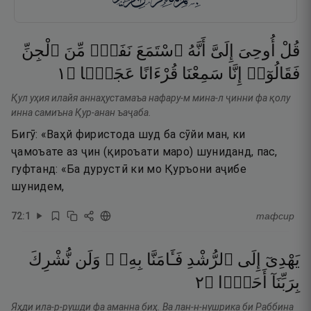
قُلْ
أُوحِىَ
إِلَىَّ
أَنَّهُ
ٱسْتَمَعَ
نَفَرٌۭ
مِّنَ
ٱلْجِنِّ
١
۝
عَجَبًۭا
قُرْءَانًا
سَمِعْنَا
إِنَّا
فَقَالُوٓا۟
Қул уҳия илайя аннаҳустамаъа нафару-м мина-л ҷинни фа қолу
инна самиъна Қур-анан ъаҷаба.
Бигӯ: «Ваҳй фиристода шуд ба сӯйи ман, ки
ҷамоъате аз ҷин (қироъати маро) шуниданд, пас,
гуфтанд: «Ба дурустӣ ки мо Қуръони аҷибе
шунидем,
72
:
1
тафсир
يَهْدِىٓ
إِلَى
ٱلرُّشْدِ
فَـَٔامَنَّا
بِهِۦ ۖ
وَلَن
نُّشْرِكَ
٢
۝
أَحَدًۭا
بِرَبِّنَآ
Яҳди ила-р-рушди фа аманна биҳ. Ва лан-н-нушрика би Раббина