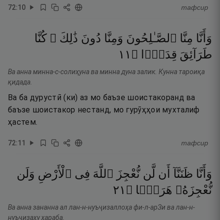
72
:
10
тафсир
وَأَنَّا
مِنَّا
ٱلصَّـٰلِحُونَ
وَمِنَّا
دُونَ
ذَٰلِكَ ۖ
كُنَّا
١١
۝
قِدَدًۭا
طَرَآئِقَ
Ва анна минна-с-солиҳуна ва минна дуна залик. Кунна тароиқа
қидада.
Ва ба дурустӣ (ки) аз мо баъзе шоистакоранд ва
баъзе шоистакор нестанд, мо гурӯҳҳои мухталиф
ҳастем.
72
:
11
тафсир
وَأَنَّا
ظَنَنَّآ
أَن
لَّن
نُّعْجِزَ
ٱللَّهَ
فِى
ٱلْأَرْضِ
وَلَن
١٢
۝
هَرَبًۭا
نُّعْجِزَهُۥ
Ва анна зананна ал лан-н-нуъҷизаллоҳа фи-л-арЗи ва лан-н-
нуъҷизаҳу ҳараба.