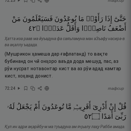
72
:
23
тафсир
حَتَّىٰٓ
إِذَا
رَأَوْا۟
مَا
يُوعَدُونَ
فَسَيَعْلَمُونَ
مَنْ
٢٤
۝
عَدَدًۭا
وَأَقَلُّ
نَاصِرًۭا
أَضْعَفُ
Ҳатта иза раав ма йуъадуна фа саяъламуна ман аЗъафу насира-в
ва ақаллу ъадада.
(Мушрикон ҳамеша дар ғафлатанд) то вақте
бубинанд он чӣ онҳоро ваъда дода мешуд, пас, аз
рӯи нусрат нотавонтар кист ва аз рӯи адад камтар
кист, хоҳанд донист.
72
:
24
тафсир
قُلْ
إِنْ
أَدْرِىٓ
أَقَرِيبٌۭ
مَّا
تُوعَدُونَ
أَمْ
يَجْعَلُ
لَهُۥ
٢٥
۝
أَمَدًا
رَبِّىٓ
Қул ин адри ақарӣбу-м ма туъадуна ам яҷъалу лаҳу Рабби амада.