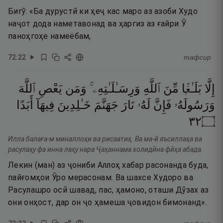
Бигӯ: «Ба дурустӣ ки ҳеҷ кас маро аз азоби Худо
наҷот дода наметавонад ва ҳаргиз аз ғайри Ӯ
паноҳгоҳе намеёбам,
72
:
22
тафсир
إِلَّا
بَلَـٰغًۭا
مِّنَ
ٱللَّهِ
وَرِسَـٰلَـٰتِهِۦ ۚ
وَمَن
يَعْصِ
ٱللَّهَ
وَرَسُولَهُۥ
فَإِنَّ
لَهُۥ
نَارَ
جَهَنَّمَ
خَـٰلِدِينَ
فِيهَآ
أَبَدًا
٢٣
۝
Илла балаға-м миналлоҳи ва рисаатиҳ. Ва ма-й яъсиллаҳа ва
расулаҳу фа инна лаҳу нара Ҷаҳаннама холидӣна фӣҳа абада.
Лекин (ман) аз ҷониби Аллоҳ хабар расонанда буда,
пайғомҳои Ӯро мерасонам. Ва шахсе Худоро ва
Расулашро осӣ шавад, пас, ҳамоно, оташи Дӯзах аз
они онҳост, дар он ҷо ҳамеша ҷовидон бимонанд».