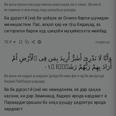
Ва анна кунна нақъуду минҳа мақоъида ли-с-самъ. Фа ма-й
ястамиъи-л-ана яҷид лаҳу шиҳаба-р-расада.
Ба дурустӣ (ки) ба ҷойҳое аз Осмон барои шунидан
менишастем. Пас, алҳол ҳар ки гӯш бидиҳад, аз
ситорагон барои худ шиҳоби муҳайёсохта меёбад.
72
:
9
тафсир
وَأَنَّا
لَا
نَدْرِىٓ
أَشَرٌّ
أُرِيدَ
بِمَن
فِى
ٱلْأَرْضِ
أَمْ
١٠
۝
رَشَدًۭا
رَبُّهُمْ
بِهِمْ
أَرَادَ
Ва анна ла надри а-шаррун урӣда би ман фи-л-арЗи ам арода
биҳим Раббуҳум рашада.
Ва ба дурустӣ (ки) мо намедонем, оё дар ҳаққи
касоне, ки дар Заминанд, бадиро ирода кардааст ё
Парвардигорашон бо онҳо рушду ҳидоятро ирода
кардааст.