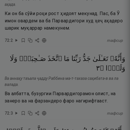
аҳада.
Ки он ба сӯйи роҳи рост ҳидоят мекунад. Пас, ба Ӯ
имон овардем ва ба Парвардигори худ ҳеҷ аҳадеро
шарик муқаррар намекунем.
72
:
2
тафсир
وَأَنَّهُۥ
تَعَـٰلَىٰ
جَدُّ
رَبِّنَا
مَا
ٱتَّخَذَ
صَـٰحِبَةًۭ
وَلَا
٣
۝
وَلَدًۭا
Ва аннаҳу таъала ҷадду Раббина ма-т-тахаза саҳибата-в ва ла
валада.
Ва албатта, бузургии Парвардигорамон олист, на
занеро ва на фарзандеро фаро нагирифтааст.
72
:
3
тафсир