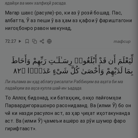
ядайҳи ва мин халфиҳӣ расада.
Магар шахс (расуле)-ро, ки аз ӯ розӣ бошад. Пас,
албатта, Ӯ аз пеши ӯ ва ҳам аз қафои ӯ фариштагони
нигоҳбонро равон мекунад,
72
:
27
тафсир
لِّيَعْلَمَ
أَن
قَدْ
أَبْلَغُوا۟
رِسَـٰلَـٰتِ
رَبِّهِمْ
وَأَحَاطَ
٢٨
۝
عَدَدًۢا
شَىْءٍ
كُلَّ
وَأَحْصَىٰ
لَدَيْهِمْ
بِمَا
Ли яълама ан қад аблағу рисалати Раббиҳим ва аҳата би ма
ладайҳим ва аҳса кулла шай-ин ъадада.
То Аллоҳ бидонад, ки батаҳқиқ, онҳо пайғомҳои
Парвардигорашонро расонидаанд. Ва (илми Ӯ) бо он
чӣ ки назди расулон аст, аз ҳар ҷиҳат иҳотакунанда
аст. Ва (илми Ӯ) ҷамеъи ашёро аз рӯи шумор фаро
гирифтааст».