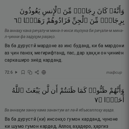
وَأَنَّهُۥ
كَانَ
رِجَالٌۭ
مِّنَ
ٱلْإِنسِ
يَعُوذُونَ
٦
۝
رَهَقًۭا
فَزَادُوهُمْ
ٱلْجِنِّ
مِّنَ
بِرِجَالٍۢ
Ва аннаҳу кана риҷалу-м мина-л-инси яъузуна би риҷали-м мина-
л-ҷинни фа задуҳум раҳақо.
Ва ба дурустӣ мардоне аз инс буданд, ки ба мардони
аз ҷин паноҳ мегирифтанд, пас, дар ҳаққи он ҷиниён
саркаширо зиёд карданд.
72
:
6
тафсир
وَأَنَّهُمْ
ظَنُّوا۟
كَمَا
ظَنَنتُمْ
أَن
لَّن
يَبْعَثَ
ٱللَّهُ
٧
۝
أَحَدًۭا
Ва аннаҳум занну кама занантум ал ла-й ябъасаллоҳу аҳада.
Ва ба дурустӣ (ки) инсонҳо гумон карданд, чуноне
ки шумо гумон кардед, Аллоҳ аҳадеро, ҳаргиз