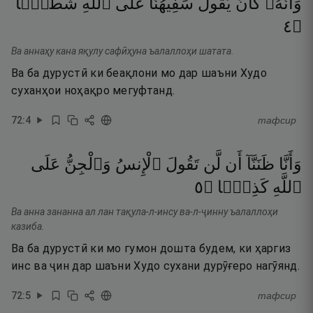
وَأَنَّهُۥ
كَانَ
يَقُولُ
سَفِيهُنَا
عَلَى
ٱللَّهِ
شَطَطًۭا
٤
۝
Ва аннаҳу кана яқулу сафӣҳуна ъалаллоҳи шатата.
Ва ба дурустӣ ки беақлони мо дар шаъни Худо
суханҳои ноҳақро мегуфтанд.
72
:
4
тафсир
وَأَنَّا
ظَنَنَّآ
أَن
لَّن
تَقُولَ
ٱلْإِنسُ
وَٱلْجِنُّ
عَلَى
٥
۝
كَذِبًۭا
ٱللَّهِ
Ва анна зананна ал лан тақула-л-инсу ва-л-ҷинну ъалаллоҳи
казиба.
Ва ба дурустӣ ки мо гумон дошта будем, ки ҳаргиз
инс ва ҷин дар шаъни Худо сухани дурӯғеро нагӯянд.
72
:
5
тафсир