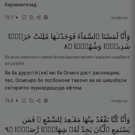
барнаангезад.
72
:
7
тафсир
وَأَنَّا
لَمَسْنَا
ٱلسَّمَآءَ
فَوَجَدْنَـٰهَا
مُلِئَتْ
حَرَسًۭا
٨
۝
وَشُهُبًۭا
شَدِيدًۭا
Ва анна ламасна-с-самаа фа ваҷаднаҳа мулиат ҳарасан шадӣда-в
ва шуҳуба.
Ва ба дурустӣ (ки) мо ба Осмон даст расонидем,
пас, Осмонро бо посбонони тавоно ва аз шиҳобҳои
ситорагон пуркардашуда ёфтем,
72
:
8
тафсир
وَأَنَّا
كُنَّا
نَقْعُدُ
مِنْهَا
مَقَـٰعِدَ
لِلسَّمْعِ ۖ
فَمَن
٩
۝
رَّصَدًۭا
شِهَابًۭا
لَهُۥ
يَجِدْ
ٱلْـَٔانَ
يَسْتَمِعِ