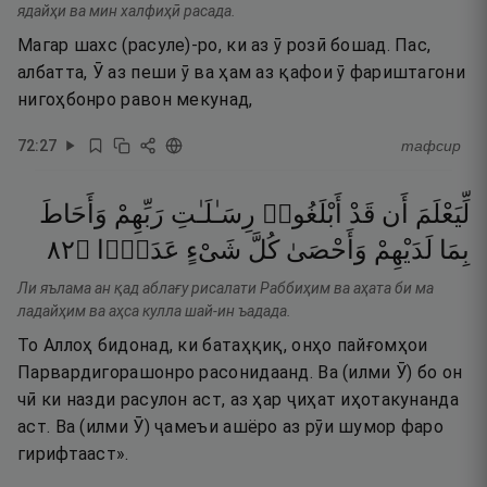
ядайҳи ва мин халфиҳӣ расада.
Магар шахс (расуле)-ро, ки аз ӯ розӣ бошад. Пас,
албатта, Ӯ аз пеши ӯ ва ҳам аз қафои ӯ фариштагони
нигоҳбонро равон мекунад,
72
:
27
тафсир
لِّيَعْلَمَ
أَن
قَدْ
أَبْلَغُوا۟
رِسَـٰلَـٰتِ
رَبِّهِمْ
وَأَحَاطَ
٢٨
۝
عَدَدًۢا
شَىْءٍ
كُلَّ
وَأَحْصَىٰ
لَدَيْهِمْ
بِمَا
Ли яълама ан қад аблағу рисалати Раббиҳим ва аҳата би ма
ладайҳим ва аҳса кулла шай-ин ъадада.
То Аллоҳ бидонад, ки батаҳқиқ, онҳо пайғомҳои
Парвардигорашонро расонидаанд. Ва (илми Ӯ) бо он
чӣ ки назди расулон аст, аз ҳар ҷиҳат иҳотакунанда
аст. Ва (илми Ӯ) ҷамеъи ашёро аз рӯи шумор фаро
гирифтааст».