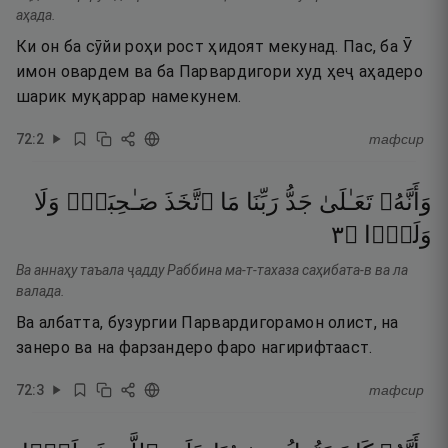
аҳада.
Ки он ба сӯйи роҳи рост ҳидоят мекунад. Пас, ба Ӯ
имон овардем ва ба Парвардигори худ ҳеҷ аҳадеро
шарик муқаррар намекунем.
72
:
2
тафсир
وَأَنَّهُۥ
تَعَـٰلَىٰ
جَدُّ
رَبِّنَا
مَا
ٱتَّخَذَ
صَـٰحِبَةًۭ
وَلَا
٣
۝
وَلَدًۭا
Ва аннаҳу таъала ҷадду Раббина ма-т-тахаза саҳибата-в ва ла
валада.
Ва албатта, бузургии Парвардигорамон олист, на
занеро ва на фарзандеро фаро нагирифтааст.
72
:
3
тафсир