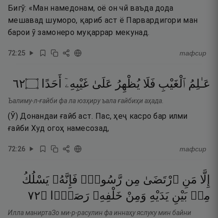
Бигӯ: «Ман намедонам, оё он чӣ ваъда дода
мешавад шуморо, қариб аст ё Парвардигори ман
барои ӯ замонеро муқаррар мекунад.
72
:
25
тафсир
٢٦
۝
أَحَدًا
غَيْبِهِۦٓ
عَلَىٰ
يُظْهِرُ
فَلَا
ٱلْغَيْبِ
عَـٰلِمُ
Ъалиму-л-ғайби фа ла юзҳиру ъала ғайбиҳи аҳада.
(Ӯ) Донандаи ғайб аст. Пас, ҳеҷ касро бар илми
ғайби Худ огоҳ намесозад,
72
:
26
тафсир
إِلَّا
مَنِ
ٱرْتَضَىٰ
مِن
رَّسُولٍۢ
فَإِنَّهُۥ
يَسْلُكُ
٢٧
۝
رَصَدًۭا
خَلْفِهِۦ
وَمِنْ
يَدَيْهِ
بَيْنِ
مِنۢ
Илла маниртаЗо ми-р-расулин фа иннаҳу яслуку мин байни