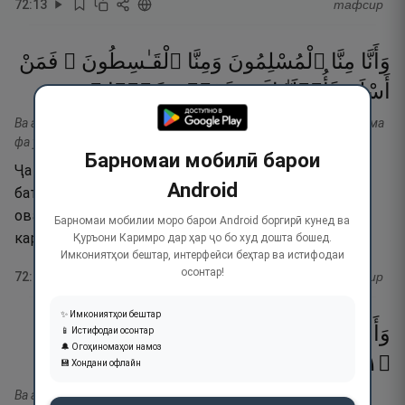
72
:
13
тафсир
وَأَنَّا
مِنَّا
ٱلْمُسْلِمُونَ
وَمِنَّا
ٱلْقَـٰسِطُونَ ۖ
فَمَنْ
١٤
۝
رَشَدًۭا
تَحَرَّوْا۟
فَأُو۟لَـٰٓئِكَ
أَسْلَمَ
Ва анна минна-л-муслимуна ва минна-л-қоситун. Фа ман аслама
фа улаика таҳаррав рашада.
Барномаи мобилӣ барои
Ҷа ба дурустӣ (ки) баъзе аз мо мусалмонанд ва
Android
баъзе аз мо гунаҳгоранд, пас, касоне Ислом
оварданд, роҳи рост (ҳақ)-ро шинохта (ихтиёр
Барномаи мобилии моро барои Android боргирӣ кунед ва
кард)-анд.
Қуръони Каримро дар ҳар ҷо бо худ дошта бошед.
Имкониятҳои бештар, интерфейси беҳтар ва истифодаи
осонтар!
72
:
14
тафсир
✨ Имкониятҳои бештар
وَأَمَّا
ٱلْقَـٰسِطُونَ
فَكَانُوا۟
لِجَهَنَّمَ
حَطَبًۭا
📱 Истифодаи осонтар
🔔 Огоҳиномаҳои намоз
١٥
۝
💾 Хондани офлайн
Ва амма-л-қоситуна фа кану ли Ҷаҳаннама ҳатаба.