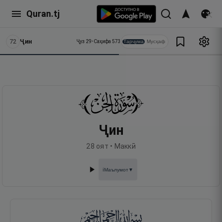
Quran.tj
72
Ҷин
Тарҷума
Мусҳаф
Ҷуз
29
•
Саҳифа
573
Ҷин
28
оят •
Маккӣ
Маълумот
▼
ℹ️