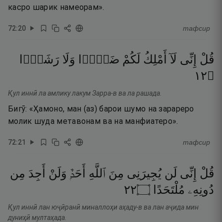
касро шарик намеорам».
72
:
20
тафсир
قُلْ
إِنِّى
لَآ
أَمْلِكُ
لَكُمْ
ضَرًّۭا
وَلَا
رَشَدًۭا
٢١
۝
Қул иннӣ ла амлику лакум Зарра-в ва ла рашада.
Бигӯ: «Ҳамоно, ман (аз) барои шумо на зарареро
молик шуда метавонам ва на манфиатеро».
72
:
21
тафсир
قُلْ
إِنِّى
لَن
يُجِيرَنِى
مِنَ
ٱللَّهِ
أَحَدٌۭ
وَلَنْ
أَجِدَ
مِن
٢٢
۝
مُلْتَحَدًا
دُونِهِۦ
Қул иннӣ лан юҷӣранӣ миналлоҳи аҳаду-в ва лан аҷида мин
дуниҳӣ мултаҳада.