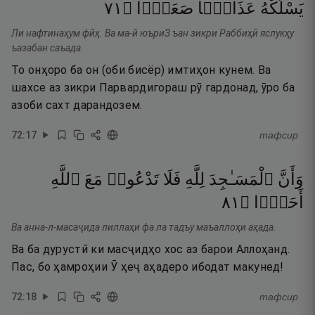
١٧
۝
صَعَدًۭا
عَذَابًۭا
يَسْلُكْهُ
Ли нафтинаҳум фӣҳ. Ва ма-й юъриЗ ъан зикри Раббиҳӣ яслукҳу
ъазабан саъада.
То онҳоро ба он (оби бисёр) имтиҳон кунем. Ва
шахсе аз зикри Парвардигораш рӯ гардонад, ӯро ба
азоби сахт дарандозем.
72
:
17
тафсир
وَأَنَّ
ٱلْمَسَـٰجِدَ
لِلَّهِ
فَلَا
تَدْعُوا۟
مَعَ
ٱللَّهِ
١٨
۝
أَحَدًۭا
Ва анна-л-масаҷида лиллаҳи фа ла тадъу маъаллоҳи аҳада.
Ва ба дурустӣ ки масҷидҳо хос аз барои Аллоҳанд.
Пас, бо ҳамроҳии Ӯ ҳеҷ аҳадеро ибодат макунед!
72
:
18
тафсир