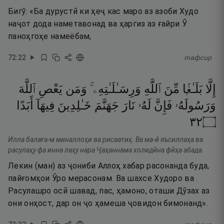
Бигӯ: «Ба дурустӣ ки ҳеҷ кас маро аз азоби Худо
наҷот дода наметавонад ва ҳаргиз аз ғайри Ӯ
паноҳгоҳе намеёбам,
72
:
22
тафсир
إِلَّا
بَلَـٰغًۭا
مِّنَ
ٱللَّهِ
وَرِسَـٰلَـٰتِهِۦ ۚ
وَمَن
يَعْصِ
ٱللَّهَ
وَرَسُولَهُۥ
فَإِنَّ
لَهُۥ
نَارَ
جَهَنَّمَ
خَـٰلِدِينَ
فِيهَآ
أَبَدًا
٢٣
۝
Илла балаға-м миналлоҳи ва рисаатиҳ. Ва ма-й яъсиллаҳа ва
расулаҳу фа инна лаҳу нара Ҷаҳаннама холидӣна фӣҳа абада.
Лекин (ман) аз ҷониби Аллоҳ хабар расонанда буда,
пайғомҳои Ӯро мерасонам. Ва шахсе Худоро ва
Расулашро осӣ шавад, пас, ҳамоно, оташи Дӯзах аз
они онҳост, дар он ҷо ҳамеша ҷовидон бимонанд».