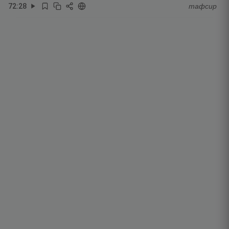
72
:
28
тафсир