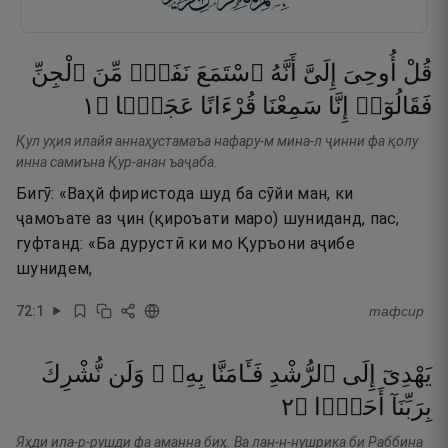
قُلْ
أُوحِىَ
إِلَىَّ
أَنَّهُ
ٱسْتَمَعَ
نَفَرٌۭ
مِّنَ
ٱلْجِنِّ
١
۝
عَجَبًۭا
قُرْءَانًا
سَمِعْنَا
إِنَّا
فَقَالُوٓا۟
Қул уҳия илайя аннаҳустамаъа нафару-м мина-л ҷинни фа қолу
инна самиъна Қур-анан ъаҷаба.
Бигӯ: «Ваҳй фиристода шуд ба сӯйи ман, ки
ҷамоъате аз ҷин (қироъати маро) шуниданд, пас,
гуфтанд: «Ба дурустӣ ки мо Қуръони аҷибе
шунидем,
72
:
1
тафсир
يَهْدِىٓ
إِلَى
ٱلرُّشْدِ
فَـَٔامَنَّا
بِهِۦ ۖ
وَلَن
نُّشْرِكَ
٢
۝
أَحَدًۭا
بِرَبِّنَآ
Яҳди ила-р-рушди фа аманна биҳ. Ва лан-н-нушрика би Раббина