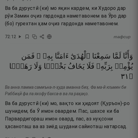
Ва ба дурустӣ (ки) мо яқин кардем, ки Худоро дар
рӯи Замин оҷиз гардонда наметавонем ва Ӯро дар
(бо) гурехтан ҳам оҷиз гардонда наметавонем.
72
:
12
тафсир
وَأَنَّا
لَمَّا
سَمِعْنَا
ٱلْهُدَىٰٓ
ءَامَنَّا
بِهِۦ ۖ
فَمَن
يُؤْمِنۢ
بِرَبِّهِۦ
فَلَا
يَخَافُ
بَخْسًۭا
وَلَا
رَهَقًۭا
١٣
۝
Ва анна ламма самиъна-л-ҳуда аманна биҳ. Фа ма-й юъмин би
Раббиҳӣ фа ла яхофу бахса-в ва ла раҳақо.
Ва ба дурустӣ (ки) мо, вақто ки ҳидоят (Қуръон)-ро
шунидем, ба Ӯ имон овардем. Пас, шахсе ки ба
Парвардигораш имон овард, пас, аз нуқсони
ҳасаноташ ва аз зиёд шудани сайиоташ натарсад.