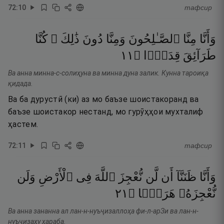
72
:
10
тафсир
وَأَنَّا
مِنَّا
ٱلصَّـٰلِحُونَ
وَمِنَّا
دُونَ
ذَٰلِكَ ۖ
كُنَّا
١١
۝
قِدَدًۭا
طَرَآئِقَ
Ва анна минна-с-солиҳуна ва минна дуна залик. Кунна тароиқа
қидада.
Ва ба дурустӣ (ки) аз мо баъзе шоистакоранд ва
баъзе шоистакор нестанд, мо гурӯҳҳои мухталиф
ҳастем.
72
:
11
тафсир
وَأَنَّا
ظَنَنَّآ
أَن
لَّن
نُّعْجِزَ
ٱللَّهَ
فِى
ٱلْأَرْضِ
وَلَن
١٢
۝
هَرَبًۭا
نُّعْجِزَهُۥ
Ва анна зананна ал лан-н-нуъҷизаллоҳа фи-л-арЗи ва лан-н-
нуъҷизаҳу ҳараба.