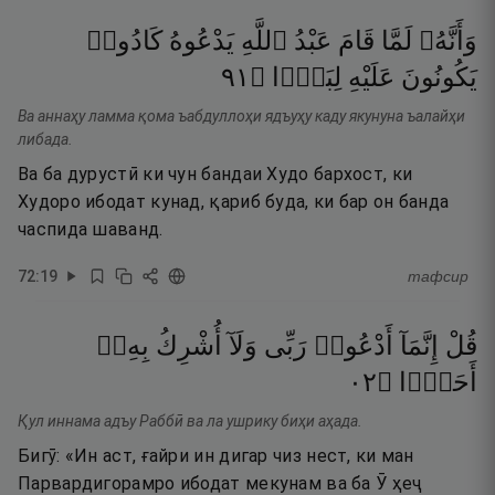
وَأَنَّهُۥ
لَمَّا
قَامَ
عَبْدُ
ٱللَّهِ
يَدْعُوهُ
كَادُوا۟
١٩
۝
لِبَدًۭا
عَلَيْهِ
يَكُونُونَ
Ва аннаҳу ламма қома ъабдуллоҳи ядъуҳу каду якунуна ъалайҳи
либада.
Ва ба дурустӣ ки чун бандаи Худо бархост, ки
Худоро ибодат кунад, қариб буда, ки бар он банда
часпида шаванд.
72
:
19
тафсир
قُلْ
إِنَّمَآ
أَدْعُوا۟
رَبِّى
وَلَآ
أُشْرِكُ
بِهِۦٓ
٢٠
۝
أَحَدًۭا
Қул иннама адъу Раббӣ ва ла ушрику биҳи аҳада.
Бигӯ: «Ин аст, ғайри ин дигар чиз нест, ки ман
Парвардигорамро ибодат мекунам ва ба Ӯ ҳеҷ