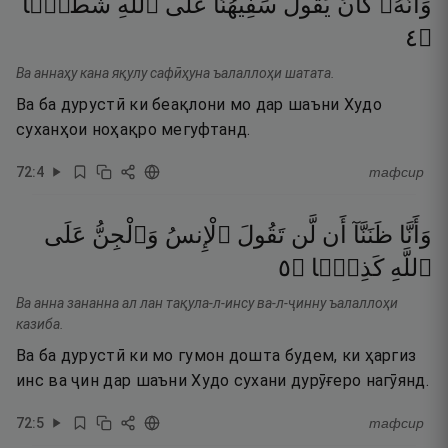
وَأَنَّهُۥ
كَانَ
يَقُولُ
سَفِيهُنَا
عَلَى
ٱللَّهِ
شَطَطًۭا
٤
۝
Ва аннаҳу кана яқулу сафӣҳуна ъалаллоҳи шатата.
Ва ба дурустӣ ки беақлони мо дар шаъни Худо
суханҳои ноҳақро мегуфтанд.
72
:
4
тафсир
وَأَنَّا
ظَنَنَّآ
أَن
لَّن
تَقُولَ
ٱلْإِنسُ
وَٱلْجِنُّ
عَلَى
٥
۝
كَذِبًۭا
ٱللَّهِ
Ва анна зананна ал лан тақула-л-инсу ва-л-ҷинну ъалаллоҳи
казиба.
Ва ба дурустӣ ки мо гумон дошта будем, ки ҳаргиз
инс ва ҷин дар шаъни Худо сухани дурӯғеро нагӯянд.
72
:
5
тафсир