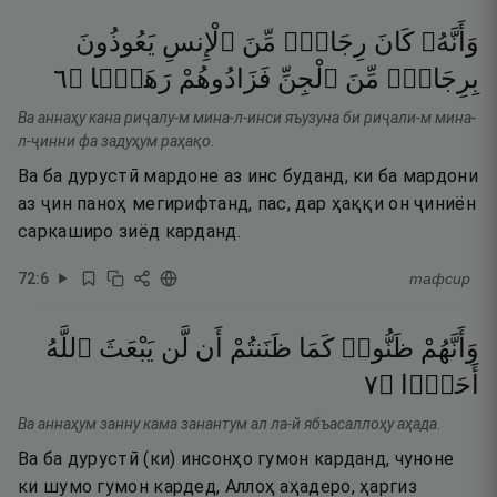
وَأَنَّهُۥ
كَانَ
رِجَالٌۭ
مِّنَ
ٱلْإِنسِ
يَعُوذُونَ
٦
۝
رَهَقًۭا
فَزَادُوهُمْ
ٱلْجِنِّ
مِّنَ
بِرِجَالٍۢ
Ва аннаҳу кана риҷалу-м мина-л-инси яъузуна би риҷали-м мина-
л-ҷинни фа задуҳум раҳақо.
Ва ба дурустӣ мардоне аз инс буданд, ки ба мардони
аз ҷин паноҳ мегирифтанд, пас, дар ҳаққи он ҷиниён
саркаширо зиёд карданд.
72
:
6
тафсир
وَأَنَّهُمْ
ظَنُّوا۟
كَمَا
ظَنَنتُمْ
أَن
لَّن
يَبْعَثَ
ٱللَّهُ
٧
۝
أَحَدًۭا
Ва аннаҳум занну кама занантум ал ла-й ябъасаллоҳу аҳада.
Ва ба дурустӣ (ки) инсонҳо гумон карданд, чуноне
ки шумо гумон кардед, Аллоҳ аҳадеро, ҳаргиз