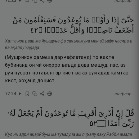
72
:
23
тафсир
حَتَّىٰٓ
إِذَا
رَأَوْا۟
مَا
يُوعَدُونَ
فَسَيَعْلَمُونَ
مَنْ
٢٤
۝
عَدَدًۭا
وَأَقَلُّ
نَاصِرًۭا
أَضْعَفُ
Ҳатта иза раав ма йуъадуна фа саяъламуна ман аЗъафу насира-в
ва ақаллу ъадада.
(Мушрикон ҳамеша дар ғафлатанд) то вақте
бубинанд он чӣ онҳоро ваъда дода мешуд, пас, аз
рӯи нусрат нотавонтар кист ва аз рӯи адад камтар
кист, хоҳанд донист.
72
:
24
тафсир
قُلْ
إِنْ
أَدْرِىٓ
أَقَرِيبٌۭ
مَّا
تُوعَدُونَ
أَمْ
يَجْعَلُ
لَهُۥ
٢٥
۝
أَمَدًا
رَبِّىٓ
Қул ин адри ақарӣбу-м ма туъадуна ам яҷъалу лаҳу Рабби амада.