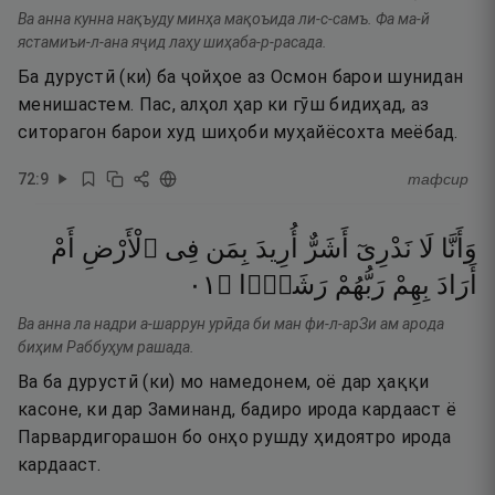
Ва анна кунна нақъуду минҳа мақоъида ли-с-самъ. Фа ма-й
ястамиъи-л-ана яҷид лаҳу шиҳаба-р-расада.
Ба дурустӣ (ки) ба ҷойҳое аз Осмон барои шунидан
менишастем. Пас, алҳол ҳар ки гӯш бидиҳад, аз
ситорагон барои худ шиҳоби муҳайёсохта меёбад.
72
:
9
тафсир
وَأَنَّا
لَا
نَدْرِىٓ
أَشَرٌّ
أُرِيدَ
بِمَن
فِى
ٱلْأَرْضِ
أَمْ
١٠
۝
رَشَدًۭا
رَبُّهُمْ
بِهِمْ
أَرَادَ
Ва анна ла надри а-шаррун урӣда би ман фи-л-арЗи ам арода
биҳим Раббуҳум рашада.
Ва ба дурустӣ (ки) мо намедонем, оё дар ҳаққи
касоне, ки дар Заминанд, бадиро ирода кардааст ё
Парвардигорашон бо онҳо рушду ҳидоятро ирода
кардааст.