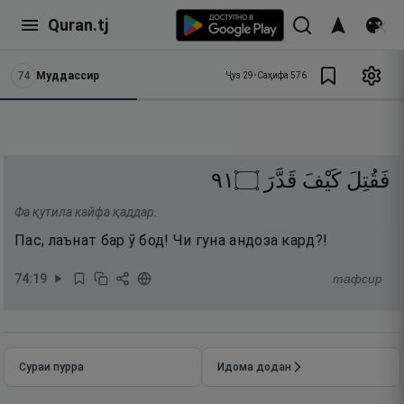
Quran.tj
74
Муддассир
Ҷуз
29
•
Саҳифа
576
١٩
۝
قَدَّرَ
كَيْفَ
فَقُتِلَ
Фа қутила кайфа қаддар.
Пас, лаънат бар ӯ бод! Чи гуна андоза кард?!
74
:
19
тафсир
Сураи пурра
Идома додан