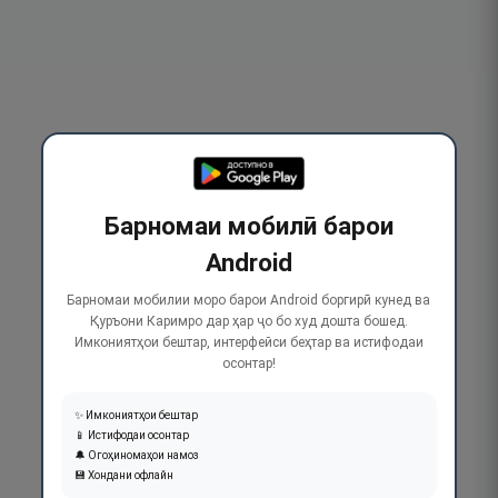
Барномаи мобилӣ барои
Android
Барномаи мобилии моро барои Android боргирӣ кунед ва
Қуръони Каримро дар ҳар ҷо бо худ дошта бошед.
Имкониятҳои бештар, интерфейси беҳтар ва истифодаи
осонтар!
✨ Имкониятҳои бештар
📱 Истифодаи осонтар
🔔 Огоҳиномаҳои намоз
💾 Хондани офлайн