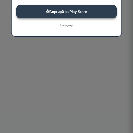
📥
Боргирӣ аз Play Store
Баъдтар