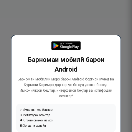
Барномаи мобилӣ барои
Android
Барномаи мобилии моро барои Android боргирӣ кунед ва
Қуръони Каримро дар ҳар ҷо бо худ дошта бошед.
Имкониятҳои бештар, интерфейси беҳтар ва истифодаи
осонтар!
✨ Имкониятҳои бештар
📱 Истифодаи осонтар
🔔 Огоҳиномаҳои намоз
💾 Хондани офлайн