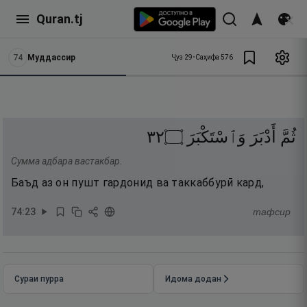
Quran.tj
74
Муддассир
Ҷуз
29
•
Саҳифа
576
٢٣
۝
وَٱسْتَكْبَرَ
أَدْبَرَ
ثُمَّ
Сумма адбара вастакбар.
Баъд аз он пушт гардонид ва таккаббурӣ кард,
74
:
23
тафсир
Сураи пурра
Идома додан