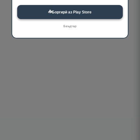
📥
Боргирӣ аз Play Store
Баъдтар