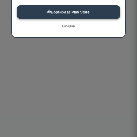
📥
Боргирӣ аз Play Store
Баъдтар