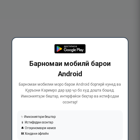
Барномаи мобилӣ барои
Android
Барномаи мобилии моро барои Android боргирӣ кунед ва
Қуръони Каримро дар ҳар ҷо бо худ дошта бошед.
Имкониятҳои бештар, интерфейси беҳтар ва истифодаи
осонтар!
✨ Имкониятҳои бештар
📱 Истифодаи осонтар
🔔 Огоҳиномаҳои намоз
💾 Хондани офлайн