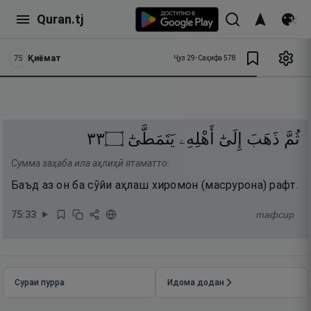
Quran.tj
75
Қиёмат
Ҷуз
29
•
Саҳифа
578
٣٣
۝
يَتَمَطَّىٰٓ
أَهْلِهِۦ
إِلَىٰٓ
ذَهَبَ
ثُمَّ
Сумма заҳаба ила аҳлиҳӣ ятаматто.
Баъд аз он ба сӯйи аҳлаш хиромон (масрурона) рафт.
75
:
33
тафсир
Сураи пурра
Идома додан