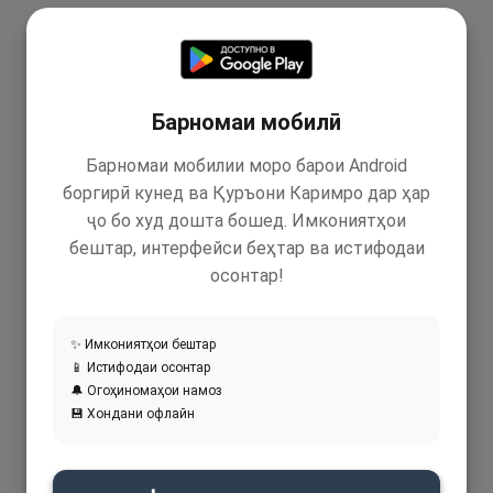
Барномаи мобилӣ
Барномаи мобилии моро барои Android
боргирӣ кунед ва Қуръони Каримро дар ҳар
ҷо бо худ дошта бошед. Имкониятҳои
бештар, интерфейси беҳтар ва истифодаи
осонтар!
✨ Имкониятҳои бештар
📱 Истифодаи осонтар
🔔 Огоҳиномаҳои намоз
💾 Хондани офлайн