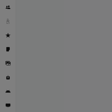
Пайғамбарон
Дуоҳо
Асмоул Ҳусно
Фарзи айн
Галерея
Махзани Маърифат
Барномаи мобилӣ
Пахшҳои зинда