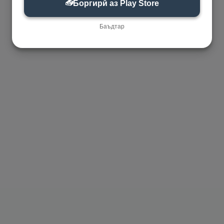
📥
Боргирӣ аз Play Store
Баъдтар