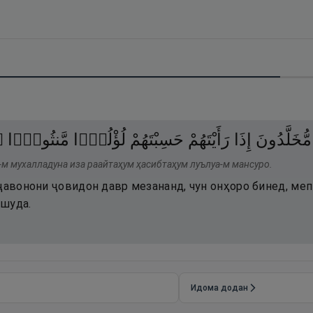
۝
مَّنثُورًۭا
لُؤْلُؤًۭا
حَسِبْتَهُمْ
رَأَيْتَهُمْ
إِذَا
مُّخَلَّدُونَ
-м мухалладуна иза раайтаҳум ҳасибтаҳум луълуа-м мансуро.
вҷавонони ҷовидон давр мезананд, чун онҳоро бинед, ме
ашуда.
Идома додан