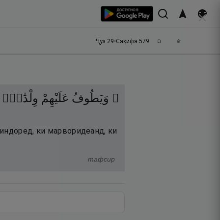
Ҷуз
29
•
Саҳифа
579
۞ وَيَطُوفُ
عَلَيْهِمْ
وِلْدَٰنٌۭ
пиндоред, ки марворидеанд, ки
тафсир