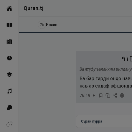
Quran.tj
Асосӣ
76
Инсон
Қуръон
Саҳеҳи Бухорӣ
١٩
Вақтҳои намоз
Ва ятуфу ъалайҳим вилдану
Омӯзиш
Ва бар гирди онҳо на
нав аз садаф афшонд
Қироат
76
:
19
Иқтибосҳо аз Қуръон
Сураи пурра
Зикрҳо