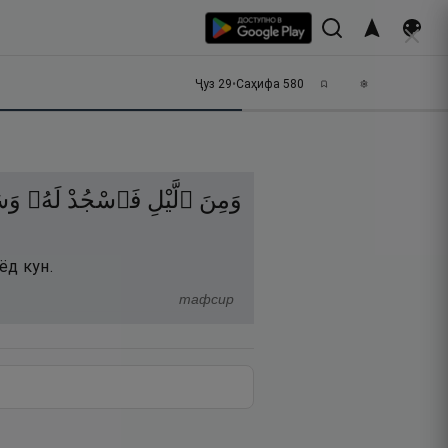
Ҷуз
29
•
Саҳифа
580
وَمِنَ
ٱلَّيْلِ
فَٱسْجُدْ
لَهُۥ
وَسَ
ёд кун.
тафсир