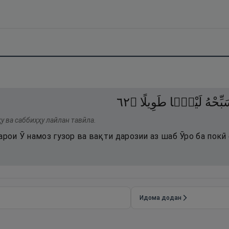
٢٦
۝
طَوِيلًا
لَيْلًۭا
بِّحْهُ
у ва саббиҳҳу лайлан тавӣла.
арои Ӯ намоз гузор ва вақти дарозии аз шаб Ӯро ба покӣ 
Идома додан