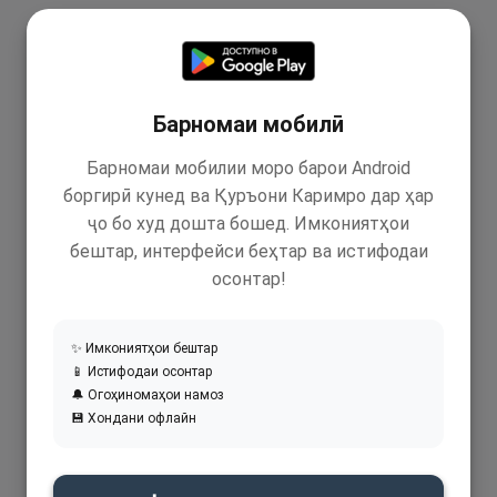
Барномаи мобилӣ
Барномаи мобилии моро барои Android
боргирӣ кунед ва Қуръони Каримро дар ҳар
ҷо бо худ дошта бошед. Имкониятҳои
бештар, интерфейси беҳтар ва истифодаи
осонтар!
✨ Имкониятҳои бештар
📱 Истифодаи осонтар
🔔 Огоҳиномаҳои намоз
💾 Хондани офлайн