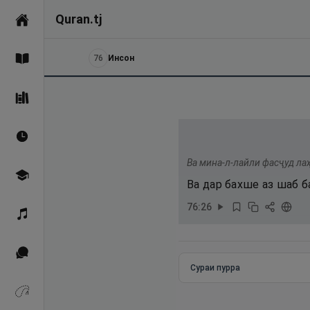
Quran.tj
Асосӣ
76
Инсон
Қуръон
Саҳеҳи Бухорӣ
Вақтҳои намоз
Ва мина-л-лайли фасҷуд лаҳ
Омӯзиш
Ва дар бахше аз шаб б
76
:
26
Қироат
Иқтибосҳо аз Қуръон
Сураи пурра
Зикрҳо