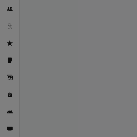
Пайғамбарон
Дуоҳо
Асмоул Ҳусно
Фарзи айн
Галерея
Махзани Маърифат
Барномаи мобилӣ
Пахшҳои зинда