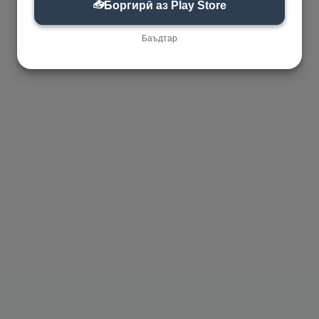
📥
Боргирӣ аз Play Store
Баъдтар