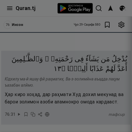
Quran.tj
76
Инсон
Ҷуз
29
•
Саҳифа
580
يُدْخِلُ
مَن
يَشَآءُ
فِى
رَحْمَتِهِۦ ۚ
وَٱلظَّـٰلِمِينَ
٣١
۝
أَلِيمًۢا
عَذَابًا
لَهُمْ
أَعَدَّ
Юдхилу ма-й яшау фӣ раҳматиҳ. Ва-з-золимӣна аъадда лаҳум
ъазабан алӣмо.
Ҳар киро хоҳад, дар раҳмати Худ дохил мекунад ва
барои золимон азоби аламнокро омода кардааст.
76
:
31
тафсир