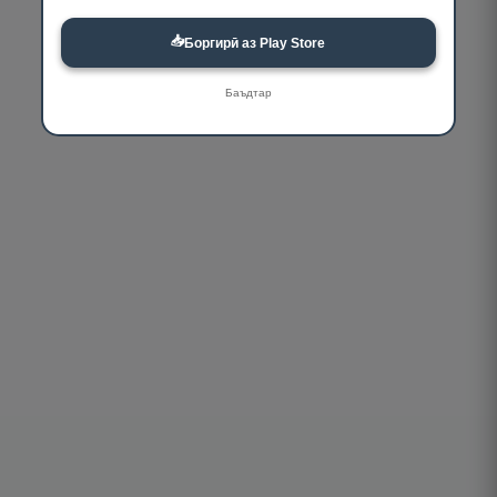
📥
Боргирӣ аз Play Store
Баъдтар