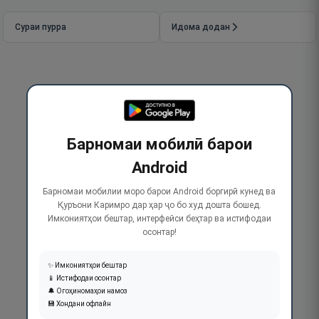
Сураи пурра
Идома додан
Барномаи мобилӣ барои
Android
Барномаи мобилии моро барои Android боргирӣ кунед ва
Қуръони Каримро дар ҳар ҷо бо худ дошта бошед.
Имкониятҳои бештар, интерфейси беҳтар ва истифодаи
осонтар!
✨ Имкониятҳои бештар
📱 Истифодаи осонтар
🔔 Огоҳиномаҳои намоз
💾 Хондани офлайн