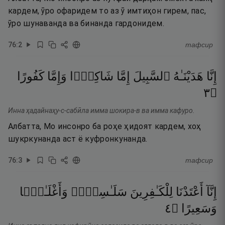
кардем, ӯро офаридем то аз ӯ имтиҳон гирем, пас,
ӯро шунаванда ва бинанда гардонидем.
76
:
2
тафсир
إِنَّا
هَدَيْنَـٰهُ
ٱلسَّبِيلَ
إِمَّا
شَاكِرًۭا
وَإِمَّا
كَفُورًا
٣
۝
Инна ҳадайнаҳу-с-сабӣла имма шокира-в ва имма кафуро.
Албатта, Мо инсонро ба роҳе ҳидоят кардем, хоҳ
шукркунанда аст ё куфронкунанда.
76
:
3
тафсир
إِنَّآ
أَعْتَدْنَا
لِلْكَـٰفِرِينَ
سَلَـٰسِلَا۟
وَأَغْلَـٰلًۭا
٤
۝
وَسَعِيرًا