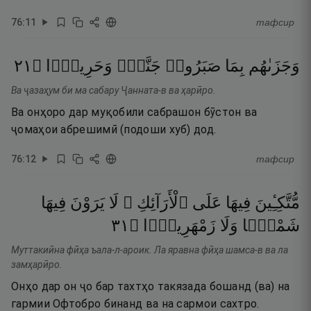
76
:
11
тафсир
١٢
۝
وَحَرِيرًۭا
جَنَّةًۭ
صَبَرُوا۟
بِمَا
وَجَزَىٰهُم
Ва ҷазаҳум би ма сабару Ҷанната-в ва ҳарӣро.
Ва онҳоро дар муқобили сабрашон бӯстон ва
ҷомаҳои абрешимӣ (подоши хуб) дод.
76
:
12
тафсир
مُّتَّكِـِٔينَ
فِيهَا
عَلَى
ٱلْأَرَآئِكِ ۖ
لَا
يَرَوْنَ
فِيهَا
١٣
۝
زَمْهَرِيرًۭا
وَلَا
شَمْسًۭا
Муттакиӣна фӣҳа ъала-л-ароик. Ла яравна фӣҳа шамса-в ва ла
замҳарӣро.
Онҳо дар он ҷо бар тахтҳо такязада бошанд (ва) на
гармии Офтобро бинанд ва на сармои сахтро.