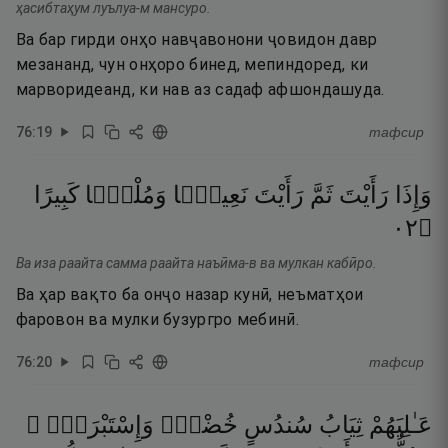
ҳасибтаҳум луълуа-м мансуро.
Ва бар гирди онҳо навҷавонони ҷовидон давр
мезананд, чун онҳоро бинед, мепиндоред, ки
марворидеанд, ки нав аз садаф афшондашуда.
76
:
19
тафсир
وَإِذَا
رَأَيْتَ
ثَمَّ
رَأَيْتَ
نَعِيمًۭا
وَمُلْكًۭا
كَبِيرًا
٢٠
۝
Ва иза раайта самма раайта наъӣма-в ва мулкан кабӣро.
Ва ҳар вақто ба онҷо назар кунӣ, неъматҳои
фаровон ва мулки бузургро мебинӣ.
76
:
20
тафсир
عَـٰلِيَهُمْ
ثِيَابُ
سُندُسٍ
خُضْرٌۭ
وَإِسْتَبْرَقٌۭ ۖ