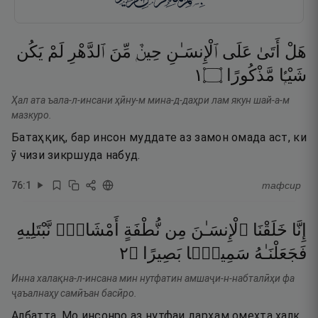
هَلْ
أَتَىٰ
عَلَى
ٱلْإِنسَـٰنِ
حِينٌۭ
مِّنَ
ٱلدَّهْرِ
لَمْ
يَكُن
١
۝
مَّذْكُورًا
شَيْـًۭٔا
Ҳал ата ъала-л-инсани ҳӣну-м мина-д-даҳри лам якун шай-а-м
мазкуро.
Батаҳқиқ, бар инсон муддате аз замон омада аст, ки
ӯ чизи зикршуда набуд.
76
:
1
тафсир
إِنَّا
خَلَقْنَا
ٱلْإِنسَـٰنَ
مِن
نُّطْفَةٍ
أَمْشَاجٍۢ
نَّبْتَلِيهِ
٢
۝
بَصِيرًا
سَمِيعًۢا
فَجَعَلْنَـٰهُ
Инна халақна-л-инсана мин нутфатин амшаҷи-н-набталӣҳи фа
ҷаъалнаҳу самӣъан басӣро.
Албатта, Мо инсонро аз нутфаи дарҳам омехта халқ