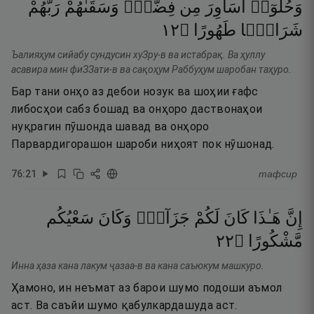
وَحُلُّوٓا۟
أَسَاوِرَ
مِن
فِضَّةٍۢ
وَسَقَىٰهُمْ
رَبُّهُمْ
٢١
۝
طَهُورًا
شَرَابًۭا
Ъалияҳум сийабу сундусин хуЗру-в ва истабрақ. Ва ҳуллу
асавира мин фиЗЗати-в ва сақоҳум Раббуҳум шаробан таҳуро.
Бар тани онҳо аз дебои нозук ва шоҳии ғафс
либосҳои сабз бошад ва онҳоро даствонаҳои
нуқрагин пӯшонда шавад ва онҳоро
Парвардигорашон шароби ниҳоят пок нӯшонад.
76
:
21
тафсир
إِنَّ
هَـٰذَا
كَانَ
لَكُمْ
جَزَآءًۭ
وَكَانَ
سَعْيُكُم
٢٢
۝
مَّشْكُورًا
Инна ҳаза кана лакум ҷазаа-в ва кана саъюкум машкуро.
Ҳамоно, ин неъмат аз барои шумо подоши аъмол
аст. Ва саъйи шумо қабулкардашуда аст.