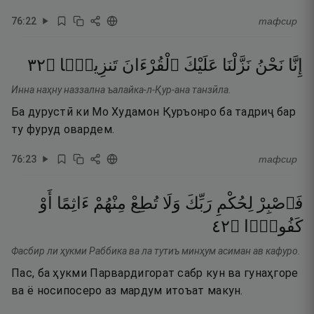
76
:
22
тафсир
٢٣
۝
تَنزِيلًۭا
ٱلْقُرْءَانَ
عَلَيْكَ
نَزَّلْنَا
نَحْنُ
إِنَّا
Инна наҳну наззална ъалайка-л-Қур-ана танзӣла.
Ба дурустӣ ки Мо Худамон Қуръонро ба тадриҷ бар
ту фуруд овардем.
76
:
23
тафсир
فَٱصْبِرْ
لِحُكْمِ
رَبِّكَ
وَلَا
تُطِعْ
مِنْهُمْ
ءَاثِمًا
أَوْ
٢٤
۝
كَفُورًۭا
Фасбир ли ҳукми Раббика ва ла тутиъ минҳум асиман ав кафуро.
Пас, ба ҳукми Парвардигорат сабр кун ва гунаҳгоре
ва ё носипосеро аз мардум итоъат макун.