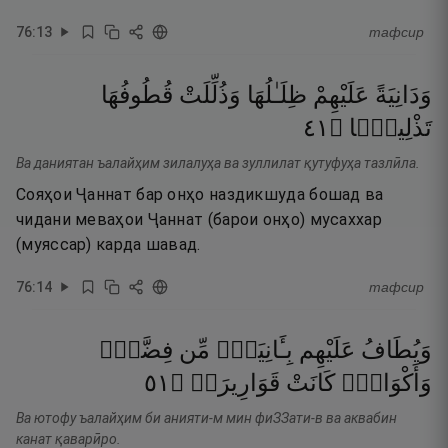
76
:
13
тафсир
وَدَانِيَةً
عَلَيْهِمْ
ظِلَـٰلُهَا
وَذُلِّلَتْ
قُطُوفُهَا
١٤
۝
تَذْلِيلًۭا
Ва даниятан ъалайҳим зилалуҳа ва зуллилат қутуфуҳа тазлӣла.
Сояҳои Ҷаннат бар онҳо наздикшуда бошад ва
чидани меваҳои Ҷаннат (барои онҳо) мусаххар
(муяссар) карда шавад.
76
:
14
тафсир
وَيُطَافُ
عَلَيْهِم
بِـَٔانِيَةٍۢ
مِّن
فِضَّةٍۢ
١٥
۝
قَوَارِيرَا۠
كَانَتْ
وَأَكْوَابٍۢ
Ва ютофу ъалайҳим би анияти-м мин фиЗЗати-в ва аквабин
канат қаварӣро.