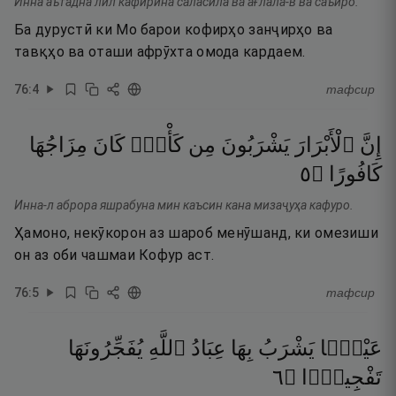
Инна аътадна лил кафирӣна саласила ва ағлала-в ва саъӣро.
Ба дурустӣ ки Мо барои кофирҳо занҷирҳо ва
тавқҳо ва оташи афрӯхта омода кардаем.
76
:
4
тафсир
إِنَّ
ٱلْأَبْرَارَ
يَشْرَبُونَ
مِن
كَأْسٍۢ
كَانَ
مِزَاجُهَا
٥
۝
كَافُورًا
Инна-л аброра яшрабуна мин каъсин кана мизаҷуҳа кафуро.
Ҳамоно, некӯкорон аз шароб менӯшанд, ки омезиши
он аз оби чашмаи Кофур аст.
76
:
5
тафсир
عَيْنًۭا
يَشْرَبُ
بِهَا
عِبَادُ
ٱللَّهِ
يُفَجِّرُونَهَا
٦
۝
تَفْجِيرًۭا