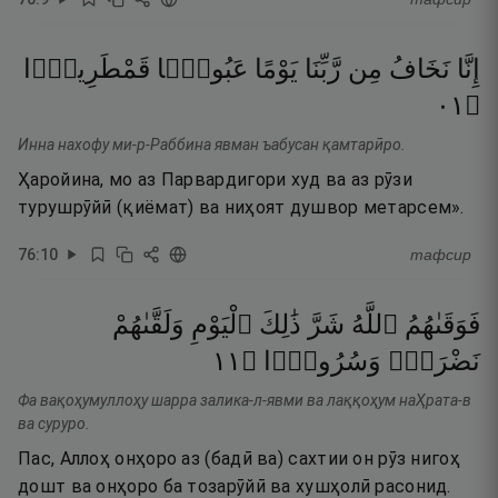
إِنَّا
نَخَافُ
مِن
رَّبِّنَا
يَوْمًا
عَبُوسًۭا
قَمْطَرِيرًۭا
١٠
۝
Инна нахофу ми-р-Раббина явман ъабусан қамтарӣро.
Ҳаройина, мо аз Парвардигори худ ва аз рӯзи
турушрӯйӣ (қиёмат) ва ниҳоят душвор метарсем».
76
:
10
тафсир
فَوَقَىٰهُمُ
ٱللَّهُ
شَرَّ
ذَٰلِكَ
ٱلْيَوْمِ
وَلَقَّىٰهُمْ
١١
۝
وَسُرُورًۭا
نَضْرَةًۭ
Фа вақоҳумуллоҳу шарра залика-л-явми ва лаққоҳум наҲрата-в
ва суруро.
Пас, Аллоҳ онҳоро аз (бадӣ ва) сахтии он рӯз нигоҳ
дошт ва онҳоро ба тозарӯйӣ ва хушҳолӣ расонид.