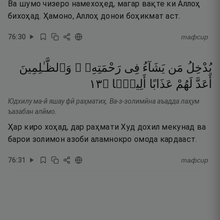
Ва шумо чизеро намехоҳед, магар вақте ки Аллоҳ
бихоҳад. Ҳамоно, Аллоҳ донои боҳикмат аст.
76
:
30
тафсир
يُدْخِلُ
مَن
يَشَآءُ
فِى
رَحْمَتِهِۦ ۚ
وَٱلظَّـٰلِمِينَ
٣١
۝
أَلِيمًۢا
عَذَابًا
لَهُمْ
أَعَدَّ
Юдхилу ма-й яшау фӣ раҳматиҳ. Ва-з-золимӣна аъадда лаҳум
ъазабан алӣмо.
Ҳар киро хоҳад, дар раҳмати Худ дохил мекунад ва
барои золимон азоби аламнокро омода кардааст.
76
:
31
тафсир