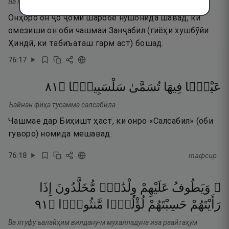
Ва юсқавна фӣҳа каъсан кана мизаҷуҳа занҷабӣла.
Онҳоро он ҷо ҷоми шаробе нӯшонида шавад, ки
омезиши он оби чашмаи Занҷабил (гиёҳи хушбӯйи
Ҳиндӣ, ки табиъаташ гарм аст) бошад.
76
:
17
١٨
۝
سَلْسَبِيلًۭا
تُسَمَّىٰ
فِيهَا
عَيْنًۭا
Ъайнан фӣҳа тусамма салсабӣла.
Чашмае дар Биҳишт ҳаст, ки онро «Салсабил» (оби
гуворо) номида мешавад.
76
:
18
тафсир
۞ وَيَطُوفُ
عَلَيْهِمْ
وِلْدَٰنٌۭ
مُّخَلَّدُونَ
إِذَا
١٩
۝
مَّنثُورًۭا
لُؤْلُؤًۭا
حَسِبْتَهُمْ
رَأَيْتَهُمْ
Ва ятуфу ъалайҳим вилдану-м мухалладуна иза раайтаҳум