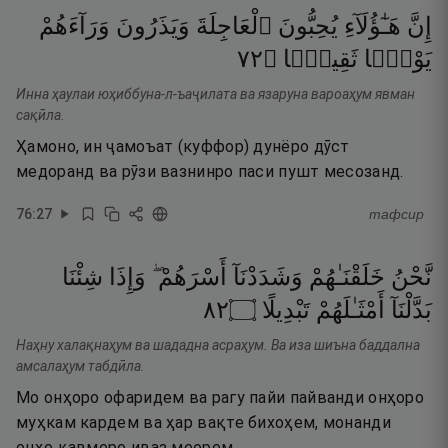
إِنَّ
هَـٰٓؤُلَآءِ
يُحِبُّونَ
ٱلْعَاجِلَةَ
وَيَذَرُونَ
وَرَآءَهُمْ
٢٧
۝
ثَقِيلًۭا
يَوْمًۭا
Инна ҳаулаи юҳиббуна-л-ъаҷилата ва язаруна вароаҳум явман
сақӣла.
Ҳамоно, ин ҷамоъат (куффор) дунёро дӯст
медоранд ва рӯзи вазнинро паси пушт месозанд.
76
:
27
тафсир
نَّحْنُ
خَلَقْنَـٰهُمْ
وَشَدَدْنَآ
أَسْرَهُمْ ۖ
وَإِذَا
شِئْنَا
٢٨
۝
تَبْدِيلًا
أَمْثَـٰلَهُمْ
بَدَّلْنَآ
Наҳну халақнаҳум ва шададна асраҳум. Ва иза шиъна баддална
амсалаҳум табдӣла.
Мо онҳоро офаридем ва рагу пайи пайванди онҳоро
муҳкам кардем ва ҳар вақте бихоҳем, монанди
онҳо қавмеро иваз меорем.