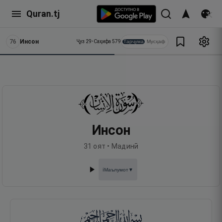
Quran.tj
76
Инсон
Тарҷума
Мусҳаф
Ҷуз
29
•
Саҳифа
579
Инсон
31
оят •
Мадинӣ
Маълумот
▼
ℹ️