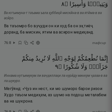
٨
۝
وَأَسِيرًا
وَيَتِيمًۭا
Ва ютъимуна-т таъама ъала ҳуббиҳӣ мискӣна-в ва ятӣма-в ва
асӣро.
Ва таъомро бо вуҷуди он ки худ ба он эҳтиёҷ
доранд, ба мискин, ятим ва асирон медиҳанд.
76
:
8
тафсир
إِنَّمَا
نُطْعِمُكُمْ
لِوَجْهِ
ٱللَّهِ
لَا
نُرِيدُ
مِنكُمْ
٩
۝
شُكُورًا
وَلَا
جَزَآءًۭ
Иннама нутъимукум ли ваҷҳиллаҳи ла нурӣду минкум ҷазаа-в ва
ла шукуро.
Мегӯянд: «Ҷуз ин нест, ки мо шуморо барои ризои
Худо таъом медиҳем, аз шумо на подош металабем
ва на шукрона.
76
:
9
тафсир