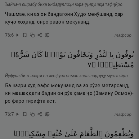
Ъайна-н яшрабу биҳа ъибадуллоҳи юфаҷҷирунаҳа тафҷӣро.
Чашмае, ки аз он бандагони Худо менӯшанд, ҳар
куҷо хоҳанд, онро равон мекунанд.
76
:
6
тафсир
يُوفُونَ
بِٱلنَّذْرِ
وَيَخَافُونَ
يَوْمًۭا
كَانَ
شَرُّهُۥ
٧
۝
مُسْتَطِيرًۭا
Йуфуна би-н-назри ва яхофуна явман кана шарруҳу мустатӣро.
Ба назри худ вафо мекунанд ва аз рӯзе метарсанд,
ки машаққати бадии он рӯз ҳама ҷо (Замину Осмон)-
ро фаро гирифта аст.
76
:
7
тафсир
وَيُطْعِمُونَ
ٱلطَّعَامَ
عَلَىٰ
حُبِّهِۦ
مِسْكِينًۭا