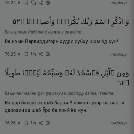
76
:
24
тафсир
٢٥
۝
وَأَصِيلًۭا
بُكْرَةًۭ
رَبِّكَ
ٱسْمَ
وَٱذْكُرِ
Вазкурисма Раббика букрата-в ва асӣло.
Ва номи Парвардигори худро субҳу шом ёд кун!
76
:
25
тафсир
وَمِنَ
ٱلَّيْلِ
فَٱسْجُدْ
لَهُۥ
وَسَبِّحْهُ
لَيْلًۭا
طَوِيلًا
٢٦
۝
Ва мина-л-лайли фасҷуд лаҳу ва саббиҳҳу лайлан тавӣла.
Ва дар бахше аз шаб барои Ӯ намоз гузор ва вақти
дарозии аз шаб Ӯро ба покӣ ёд кун.
76
:
26
тафсир