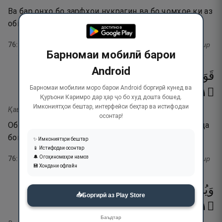
Ва бар онҳо бо зарфҳои нуқрагин ва бо ҷомҳое ки аз
обгина бошанд, омадурафт карда шавад.
76
:
15
тафсир
Барномаи мобилӣ барои
Android
قَوَارِيرَا۟
مِن
فِضَّةٍۢ
قَدَّرُوهَا
تَقْدِيرًۭا
Барномаи мобилии моро барои Android боргирӣ кунед ва
١٦
۝
Қуръони Каримро дар ҳар ҷо бо худ дошта бошед.
Имкониятҳои бештар, интерфейси беҳтар ва истифодаи
Қаварӣра мин фиЗЗатин қаддаруҳа тақдӣро.
осонтар!
Обгинаҳое аз нуқра, ки онҳоро дуруст андоза карда
бошанд.
✨ Имкониятҳои бештар
📱 Истифодаи осонтар
🔔 Огоҳиномаҳои намоз
76
:
16
тафсир
💾 Хондани офлайн
وَيُسْقَوْنَ
فِيهَا
كَأْسًۭا
كَانَ
مِزَاجُهَا
زَنجَبِيلًا
📥
Боргирӣ аз Play Store
١٧
۝
Баъдтар