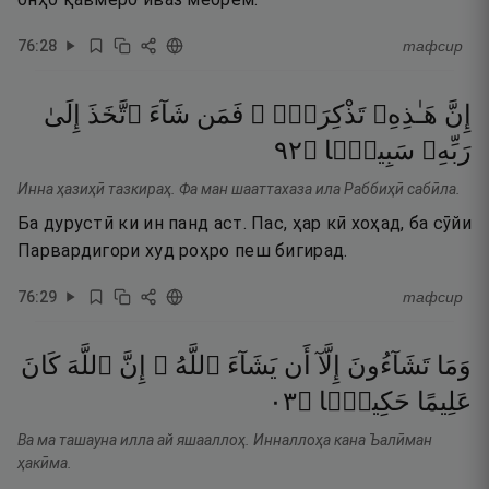
76
:
28
тафсир
إِنَّ
هَـٰذِهِۦ
تَذْكِرَةٌۭ ۖ
فَمَن
شَآءَ
ٱتَّخَذَ
إِلَىٰ
٢٩
۝
سَبِيلًۭا
رَبِّهِۦ
Инна ҳазиҳӣ тазкираҳ. Фа ман шааттахаза ила Раббиҳӣ сабӣла.
Ба дурустӣ ки ин панд аст. Пас, ҳар кӣ хоҳад, ба сӯйи
Парвардигори худ роҳро пеш бигирад.
76
:
29
тафсир
وَمَا
تَشَآءُونَ
إِلَّآ
أَن
يَشَآءَ
ٱللَّهُ ۚ
إِنَّ
ٱللَّهَ
كَانَ
٣٠
۝
حَكِيمًۭا
عَلِيمًا
Ва ма ташауна илла ай яшааллоҳ. Инналлоҳа кана Ъалӣман
ҳакӣма.