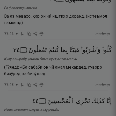
Ва фавакиҳа мимма.
Ва аз меваҳо, ҳар он чӣ иштиҳо доранд, (истеъмол
намоянд).
77
:
42
тафсир
٤٣
۝
تَعْمَلُونَ
كُنتُمْ
بِمَا
هَنِيٓـًٔۢا
وَٱشْرَبُوا۟
كُلُوا۟
Кулу вашрабу ҳаниан бима кунтум таъмалун.
(Гӯянд): «Ба сабаби он чӣ амал мекардед, гуворо
бихӯред ва бинӯшед.
77
:
43
тафсир
٤٤
۝
ٱلْمُحْسِنِينَ
نَجْزِى
كَذَٰلِكَ
إِنَّا
Инна казалика наҷзи-л-муҳсинӣн.