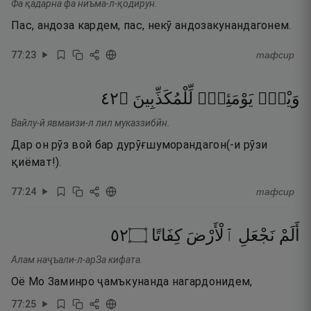
Фа қадарна фа ниъма-л-қодирун.
Пас, андоза кардем, пас, некӯ андозакунандагонем.
77
:
23
тафсир
٢٤
۝
لِّلْمُكَذِّبِينَ
يَوْمَئِذٍۢ
وَيْلٌۭ
Вайлу-й явмаизи-л лил муказзибӣн.
Дар он рӯз вой бар дурӯғшуморандагон(-и рӯзи
қиёмат!).
77
:
24
тафсир
٢٥
۝
كِفَاتًا
ٱلْأَرْضَ
نَجْعَلِ
أَلَمْ
Алам наҷъали-л-арЗа кифата.
Оё Мо Заминро ҷамъкунанда нагардонидем,
77
:
25