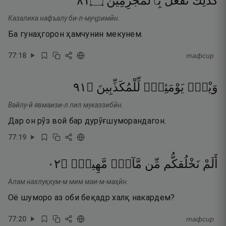
١٨
۝
بِٱلْمُجْرِمِينَ
نَفْعَلُ
كَذَٰلِكَ
Казалика нафъалу би-л-муҷримӣн.
Ба гунаҳгорон ҳамчунин мекунем.
77
:
18
тафсир
١٩
۝
لِّلْمُكَذِّبِينَ
يَوْمَئِذٍۢ
وَيْلٌۭ
Вайлу-й явмаизи-л лил муказзибӣн.
Дар он рӯз вой бар дурӯғшуморандагон.
77
:
19
٢٠
۝
مَّهِينٍۢ
مَّآءٍۢ
مِّن
نَخْلُقكُّم
أَلَمْ
Алам нахлуқкум-м мим маи-м-маҳӣн.
Оё шуморо аз оби беқадр халқ накардем?
77
:
20
тафсир