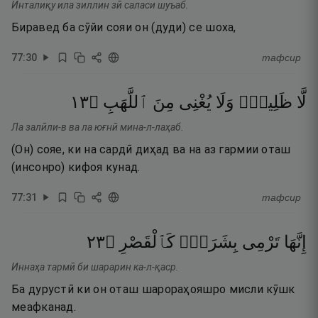
Инталиқу ила зиллин зӣ саласи шуъаб.
Биравед ба сӯйи сояи он (дуди) се шоха,
77
:
30
тафсир
٣١
۝
ٱللَّهَبِ
مِنَ
يُغْنِى
وَلَا
ظَلِيلٍۢ
لَّا
Ла залӣли-в ва ла юғнӣ мина-л-лаҳаб.
(Он) сояе, ки на сардӣ диҳад ва на аз гармии оташ
(инсонро) кифоя кунад.
77
:
31
тафсир
٣٢
۝
كَٱلْقَصْرِ
بِشَرَرٍۢ
تَرْمِى
إِنَّهَا
Иннаҳа тармӣ би шарарин ка-л-қаср.
Ба дурустӣ ки он оташ шарораҳояшро мисли кӯшк
меафканад.