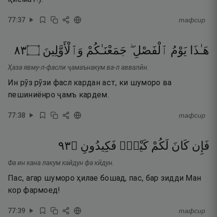
77
:
37
тафсир
٣٨
۝
وَٱلْأَوَّلِينَ
جَمَعْنَـٰكُمْ
ٱلْفَصْلِ ۖ
يَوْمُ
هَـٰذَا
Ҳаза явму-л-фасли ҷамаънакум ва-л аввалӣн.
Ин рӯз рӯзи фасл кардан аст, ки шуморо ва
пешиниёнро ҷамъ кардем.
77
:
38
тафсир
٣٩
۝
فَكِيدُونِ
كَيْدٌۭ
لَكُمْ
كَانَ
فَإِن
Фа ин кана лакум кайдун фа кӣдун.
Пас, агар шуморо ҳилае бошад, пас, бар зидди Ман
кор фармоед!
77
:
39
тафсир