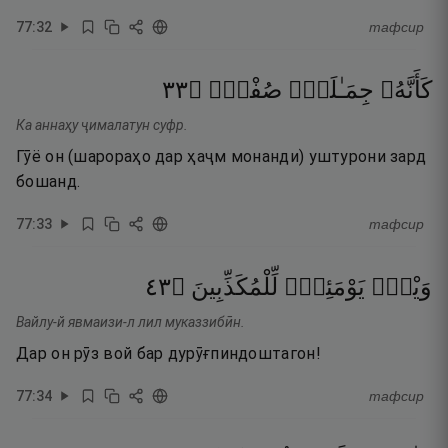
77
:
32
тафсир
٣٣
۝
صُفْرٌۭ
جِمَـٰلَتٌۭ
كَأَنَّهُۥ
Ка аннаҳу ҷималатун суфр.
Гӯё он (шарораҳо дар ҳаҷм монанди) уштурони зард
бошанд.
77
:
33
тафсир
٣٤
۝
لِّلْمُكَذِّبِينَ
يَوْمَئِذٍۢ
وَيْلٌۭ
Вайлу-й явмаизи-л лил муказзибӣн.
Дар он рӯз вой бар дурӯғпиндоштагон!
77
:
34
тафсир