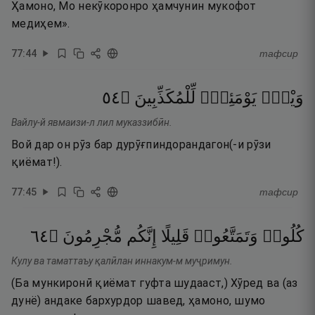
Ҳамоно, Мо некӯкоронро ҳамчунин мукофот
медиҳем».
77
:
44
тафсир
٤٥
۝
لِّلْمُكَذِّبِينَ
يَوْمَئِذٍۢ
وَيْلٌۭ
Вайлу-й явмаизи-л лил муказзибӣн.
Вой дар он рӯз бар дурӯғпиндорандагон(-и рӯзи
қиёмат!).
77
:
45
тафсир
٤٦
۝
مُّجْرِمُونَ
إِنَّكُم
قَلِيلًا
وَتَمَتَّعُوا۟
كُلُوا۟
Кулу ва таматтаъу қалӣлан иннакум-м муҷримун.
(Ба мункиронӣ қиёмат гуфта шудааст,) Хӯред ва (аз
дунё) андаке бархурдор шавед, ҳамоно, шумо