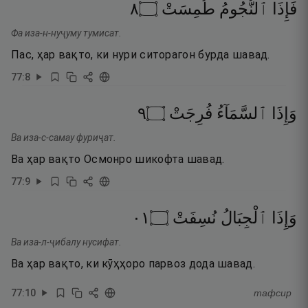
٨
۝
طُمِسَتْ
ٱلنُّجُومُ
فَإِذَا
Фа иза-н-нуҷуму тумисат.
Пас, ҳар вақто, ки нури ситорагон бурда шавад.
77
:
8
٩
۝
فُرِجَتْ
ٱلسَّمَآءُ
وَإِذَا
Ва иза-с-самау фуриҷат.
Ва ҳар вақто Осмонро шикофта шавад.
77
:
9
١٠
۝
نُسِفَتْ
ٱلْجِبَالُ
وَإِذَا
Ва иза-л-ҷибалу нусифат.
Ва ҳар вақто, ки кӯҳҳоро парвоз дода шавад.
77
:
10
тафсир