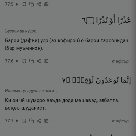
77
:
5
٦
۝
نُذْرًا
أَوْ
عُذْرًا
Ъузран ав нузро.
Барои (дафъи) узр (аз кофирон) ё барои тарсонидан
(бар муъминон),
77
:
6
тафсир
٧
۝
لَوَٰقِعٌۭ
تُوعَدُونَ
إِنَّمَا
Иннама туъадуна ла вақиъ.
Ки он чӣ шуморо ваъда дода мешавад, албатта,
воқеъ шуданист.
77
:
7
тафсир