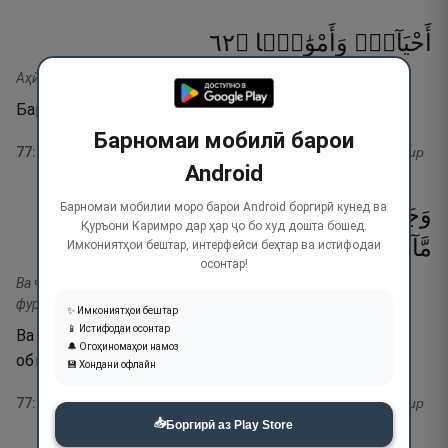
٢٦
۝
وَأَمْوَٰتًۭا
أَحْيَآءًۭ
Аҳйаа-в ва амвата.
Барои зиндаҳо ва мурдаҳо?!
Барномаи мобилӣ барои
77
:
26
тафсир
Android
Барномаи мобилии моро барои Android боргирӣ кунед ва
وَجَعَلْنَا
فِيهَا
رَوَٰسِىَ
شَـٰمِخَـٰتٍۢ
وَأَسْقَيْنَـٰكُم
Қуръони Каримро дар ҳар ҷо бо худ дошта бошед.
٢٧
۝
فُرَاتًۭا
مَّآءًۭ
Имкониятҳои бештар, интерфейси беҳтар ва истифодаи
осонтар!
Ва ҷаъална фӣҳа равасия шомихоти-в ва асқайнакум-м маан
фурота.
✨ Имкониятҳои бештар
📱 Истифодаи осонтар
Ва офаридем дар Замин кӯҳҳои баланд ва шуморо
🔔 Огоҳиномаҳои намоз
оби ширин нӯшонидем!
💾 Хондани офлайн
77
:
27
тафсир
📥
Боргирӣ аз Play Store