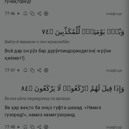
гунаҳгоред!
77
:
46
тафсир
٤٧
۝
لِّلْمُكَذِّبِينَ
يَوْمَئِذٍۢ
وَيْلٌۭ
Вайлу-й ямваизи-л лил муказзибӣн.
Вой дар он рӯз бар дурӯғпиндорандагон(-и рӯзи
қиёмат!).
77
:
47
тафсир
٤٨
۝
يَرْكَعُونَ
لَا
ٱرْكَعُوا۟
لَهُمُ
قِيلَ
وَإِذَا
Ва иза қӣла лаҳумуркаъу ла яркаъун.
Ва ҳар вақто ба онҳо гуфта шавад: «Намоз
гузоред!», намоз намегузоранд.
77
:
48
тафсир