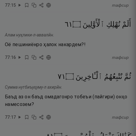
77
:
15
тафсир
١٦
۝
ٱلْأَوَّلِينَ
نُهْلِكِ
أَلَمْ
Алам нуҳлики-л-аввалӣн.
Оё пешиниёнро ҳалок накардем?!
77
:
16
тафсир
١٧
۝
ٱلْـَٔاخِرِينَ
نُتْبِعُهُمُ
ثُمَّ
Сумма нутбиъуҳуму-л ахирӣн.
Баъд аз он баъд омадагонро тобеъи (пайгири) онҳо
намесозем?
77
:
17
тафсир