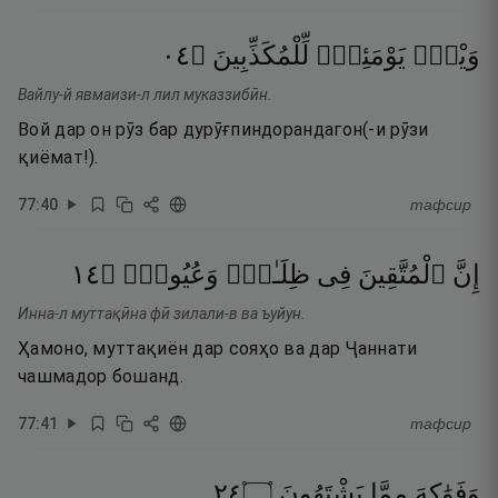
٤٠
۝
لِّلْمُكَذِّبِينَ
يَوْمَئِذٍۢ
وَيْلٌۭ
Вайлу-й явмаизи-л лил муказзибӣн.
Вой дар он рӯз бар дурӯғпиндорандагон(-и рӯзи
қиёмат!).
77
:
40
тафсир
٤١
۝
وَعُيُونٍۢ
ظِلَـٰلٍۢ
فِى
ٱلْمُتَّقِينَ
إِنَّ
Инна-л муттақӣна фӣ зилали-в ва ъуйун.
Ҳамоно, муттақиён дар сояҳо ва дар Ҷаннати
чашмадор бошанд.
77
:
41
тафсир
٤٢
۝
يَشْتَهُونَ
مِمَّا
وَفَوَٰكِهَ