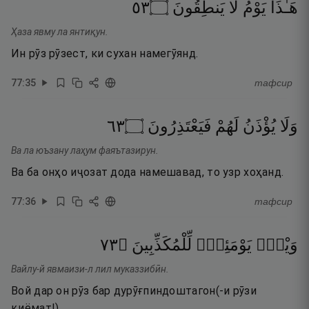
٣٥
۝
يَنطِقُونَ
لَا
يَوْمُ
هَـٰذَا
Ҳаза явму ла янтиқун.
Ин рӯз рӯзест, ки сухан намегӯянд.
77
:
35
тафсир
٣٦
۝
فَيَعْتَذِرُونَ
لَهُمْ
يُؤْذَنُ
وَلَا
Ва ла юъзану лаҳум фаяътазирун.
Ва ба онҳо иҷозат дода намешавад, то узр хоҳанд.
77
:
36
тафсир
٣٧
۝
لِّلْمُكَذِّبِينَ
يَوْمَئِذٍۢ
وَيْلٌۭ
Вайлу-й явмаизи-л лил муказзибӣн.
Вой дар он рӯз бар дурӯғпиндоштагон(-и рӯзи
қиёмат!).