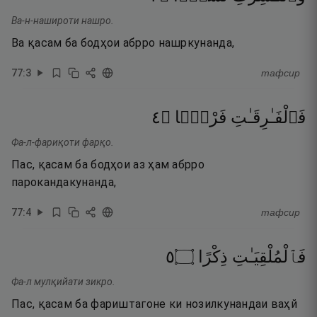
Ва-н-нашироти нашро.
Ва қасам ба бодҳои абрро нашркунанда,
77
:
3
тафсир
٤
۝
فَرْقًۭا
فَٱلْفَـٰرِقَـٰتِ
Фа-л-фариқоти фарқо.
Пас, қасам ба бодҳои аз ҳам абрро
парокандакунанда,
77
:
4
тафсир
٥
۝
ذِكْرًا
فَٱلْمُلْقِيَـٰتِ
Фа-л мулқийати зикро.
Пас, қасам ба фариштагоне ки нозилкунандаи ваҳй