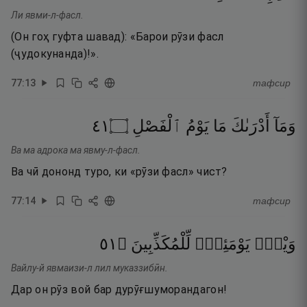
Ли явми-л-фасл.
(Он гоҳ гуфта шавад): «Барои рӯзи фасл
(ҷудокунанда)!».
77
:
13
тафсир
١٤
۝
ٱلْفَصْلِ
يَوْمُ
مَا
أَدْرَىٰكَ
وَمَآ
Ва ма адрока ма явму-л-фасл.
Ва чӣ дононд туро, ки «рӯзи фасл» чист?
77
:
14
тафсир
١٥
۝
لِّلْمُكَذِّبِينَ
يَوْمَئِذٍۢ
وَيْلٌۭ
Вайлу-й явмаизи-л лил муказзибӣн.
Дар он рӯз вой бар дурӯғшуморандагон!