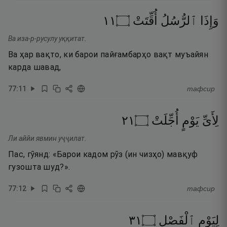
١١
۝
أُقِّتَتْ
ٱلرُّسُلُ
وَإِذَا
Ва иза-р-русулу уққитат.
Ва ҳар вақто, ки барои пайғамбарҳо вақт муъайян
карда шавад,
77
:
11
тафсир
١٢
۝
أُجِّلَتْ
يَوْمٍ
لِأَىِّ
Ли аййи явмин уҷҷилат.
Пас, гӯянд: «Барои кадом рӯз (ин чизҳо) мавқуф
гузошта шуд?».
77
:
12
тафсир
١٣
۝
ٱلْفَصْلِ
لِيَوْمِ