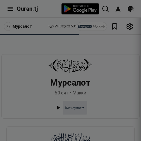
Quran.tj
77
Мурсалот
Тарҷума
Мусҳаф
Ҷуз
29
•
Саҳифа
581
Мурсалот
50
оят •
Маккӣ
Маълумот
▼
ℹ️