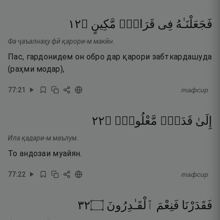
٢١
۝
مَّكِينٍ
قَرَارٍۢ
فِى
فَجَعَلْنَـٰهُ
Фа ҷаъалнаҳу фӣ қарори-м макӣн.
Пас, гардонидем он обро дар қарори забткардашуда
(раҳми модар),
77
:
21
тафсир
٢٢
۝
مَّعْلُومٍۢ
قَدَرٍۢ
إِلَىٰ
Ила қадари-м маълум.
То андозаи муайян.
77
:
22
тафсир
٢٣
۝
ٱلْقَـٰدِرُونَ
فَنِعْمَ
فَقَدَرْنَا