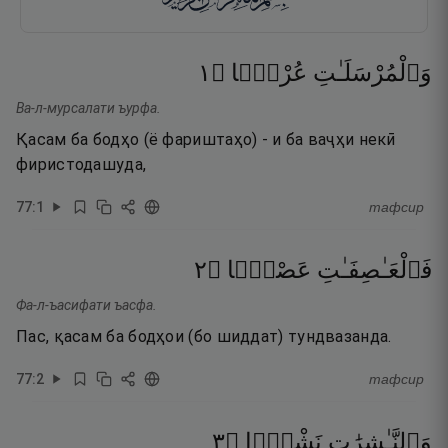
١
۝
عُرْفًۭا
وَٱلْمُرْسَلَـٰتِ
Ва-л-мурсалати ъурфа.
Қасам ба бодҳо (ё фариштаҳо) - и ба ваҷҳи некӣ
фиристодашуда,
77
:
1
тафсир
٢
۝
عَصْفًۭا
فَٱلْعَـٰصِفَـٰتِ
Фа-л-ъасифати ъасфа.
Пас, қасам ба бодҳои (бо шиддат) тундвазанда.
77
:
2
тафсир
٣
۝
نَشْرًۭا
وَٱلنَّـٰشِرَٰتِ