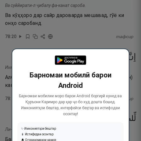
Ва суййирати-л ҷибалу фа-канат сароба.
Ва кӯҳҳоро дар сайр дароварда мешавад, гӯё ки
онҳо саробанд.
78
:
20
тафсир
٢١
۝
مِرْصَادًۭا
كَانَتْ
جَهَنَّمَ
إِنَّ
Инна Ҷаҳаннама канат мирсода.
Барномаи мобилӣ барои
Албатта, Ҷаҳаннам (дар роҳи кофирон ва бадкорон)
Android
камингоҳу поянда мебошад.
Барномаи мобилии моро барои Android боргирӣ кунед ва
78
:
21
тафсир
Қуръони Каримро дар ҳар ҷо бо худ дошта бошед.
Имкониятҳои бештар, интерфейси беҳтар ва истифодаи
осонтар!
٢٢
۝
مَـَٔابًۭا
لِّلطَّـٰغِينَ
Ли-т-тоғӣна мааба.
✨ Имкониятҳои бештар
📱 Истифодаи осонтар
Барои туғёнкунандаҳо ҷои бозгашт Ҷаҳаннам аст,
🔔 Огоҳиномаҳои намоз