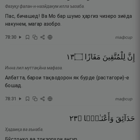
Фазуқу фалан-н-назӣдакум илла ъазаба.
Пас, бичашед! Ва Мо бар шумо ҳаргиз чизеро зиёда
накунем, магар азобро.
78
:
30
тафсир
٣١
۝
مَفَازًا
لِلْمُتَّقِينَ
إِنَّ
Инна лил муттақӣна мафаза.
Албатта, барои тақводорон як бурде (растагори)-е
бошад.
78
:
31
тафсир
٣٢
۝
وَأَعْنَـٰبًۭا
حَدَآئِقَ
Ҳадаиқа ва аънаба.
Бӯстонҳо ва токзорҳои ангур.