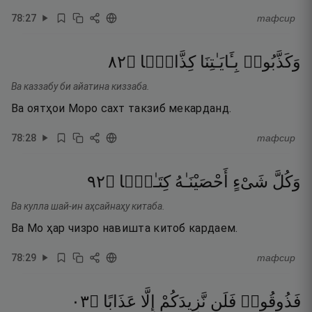
78
:
27
тафсир
٢٨
۝
كِذَّابًۭا
بِـَٔايَـٰتِنَا
وَكَذَّبُوا۟
Ва каззабу би айатина киззаба.
Ва оятҳои Моро сахт такзиб мекарданд.
78
:
28
тафсир
٢٩
۝
كِتَـٰبًۭا
أَحْصَيْنَـٰهُ
شَىْءٍ
وَكُلَّ
Ва кулла шай-ин аҳсайнаҳу китаба.
Ва Мо ҳар чизро навишта китоб кардаем.
78
:
29
тафсир
٣٠
۝
عَذَابًا
إِلَّا
نَّزِيدَكُمْ
فَلَن
فَذُوقُوا۟