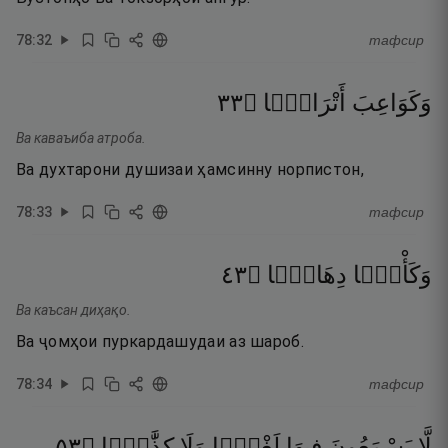
78
:
32
тафсир
٣٣
۝
أَتْرَابًۭا
وَكَوَاعِبَ
Ва каваъиба атроба.
Ва духтарони душизаи ҳамсинну норпистон,
78
:
33
тафсир
٣٤
۝
دِهَاقًۭا
وَكَأْسًۭا
Ва каъсан диҳақо.
Ва ҷомҳои пуркардашудаи аз шароб.
78
:
34
тафсир
٣٥
۝
كِذَّٰبًۭا
وَلَا
لَغْوًۭا
فِيهَا
يَسْمَعُونَ
لَّا