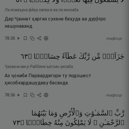
Ла ясмаъуна фӣҳа лағва-в ва ла киззаба.
Дар Ҷаннат ҳаргиз сухани беҳуда ва дурӯғро
нашунаванд.
78
:
35
тафсир
٣٦
۝
حِسَابًۭا
عَطَآءً
رَّبِّكَ
مِّن
جَزَآءًۭ
Ҷазаа-м ми-р Раббика ъатоан ҳисаба.
Аз ҷониби Парвардигори ту подошест
ҳисобкардашудаву басанда.
78
:
36
тафсир
رَّبِّ
ٱلسَّمَـٰوَٰتِ
وَٱلْأَرْضِ
وَمَا
بَيْنَهُمَا
٣٧
۝
خِطَابًۭا
مِنْهُ
يَمْلِكُونَ
لَا
ٱلرَّحْمَـٰنِ ۖ