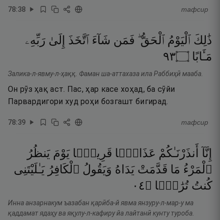
78
:
38
тафсир
ذَٰلِكَ
ٱلْيَوْمُ
ٱلْحَقُّ ۖ
فَمَن
شَآءَ
ٱتَّخَذَ
إِلَىٰ
رَبِّهِۦ
٣٩
۝
مَـَٔابًا
Залика-л-явму-л-ҳаққ. Фаман ша-аттахаза ила Раббиҳӣ мааба.
Он рӯз ҳақ аст. Пас, ҳар касе хоҳад, ба сӯйи
Парвардигори худ роҳи бозгашт бигирад.
78
:
39
тафсир
إِنَّآ
أَنذَرْنَـٰكُمْ
عَذَابًۭا
قَرِيبًۭا
يَوْمَ
يَنظُرُ
ٱلْمَرْءُ
مَا
قَدَّمَتْ
يَدَاهُ
وَيَقُولُ
ٱلْكَافِرُ
يَـٰلَيْتَنِى
٤٠
۝
تُرَٰبًۢا
كُنتُ
Инна анзарнакум ъазабан қарӣба-й явма янзуру-л-мар-у ма
қаддамат ядаҳу ва яқулу-л-кафиру йа лайтанӣ кунту туроба.