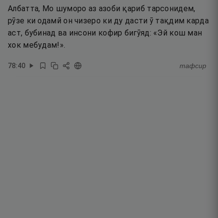
Албатта, Мо шуморо аз азоби қариб тарсонидем,
рӯзе ки одамӣ он чизеро ки ду дасти ӯ тақдим карда
аст, бубинад ва инсони кофир бигӯяд: «Эй кош ман
хок мебудам!».
78
:
40
тафсир