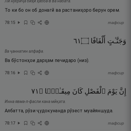
Ли нухриҷа биҳӣ ҳабба-в ва набата.
То ки бо он об донагӣ ва растаниҳоро берун орем.
78
:
15
тафсир
١٦
۝
أَلْفَافًا
وَجَنَّـٰتٍ
Ва ҷаннатин алфафа.
Ва бӯстонҳои дарҳам печидаро (низ).
78
:
16
тафсир
١٧
۝
مِيقَـٰتًۭا
كَانَ
ٱلْفَصْلِ
يَوْمَ
إِنَّ
Инна явма-л-фасли кана мӣқата.
Албатта, рӯзи ҷудокунанда рӯзест муайяншуда.
78
:
17
тафсир