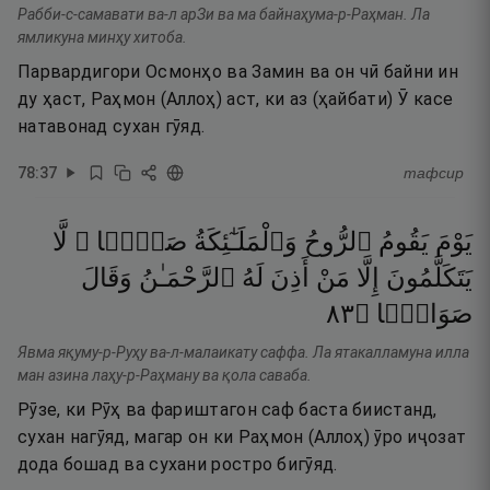
Рабби-с-самавати ва-л арЗи ва ма байнаҳума-р-Раҳман. Ла
ямликуна минҳу хитоба.
Парвардигори Осмонҳо ва Замин ва он чӣ байни ин
ду ҳаст, Раҳмон (Аллоҳ) аст, ки аз (ҳайбати) Ӯ касе
натавонад сухан гӯяд.
78
:
37
тафсир
يَوْمَ
يَقُومُ
ٱلرُّوحُ
وَٱلْمَلَـٰٓئِكَةُ
صَفًّۭا ۖ
لَّا
يَتَكَلَّمُونَ
إِلَّا
مَنْ
أَذِنَ
لَهُ
ٱلرَّحْمَـٰنُ
وَقَالَ
٣٨
۝
صَوَابًۭا
Явма яқуму-р-Руҳу ва-л-малаикату саффа. Ла ятакалламуна илла
ман азина лаҳу-р-Раҳману ва қола саваба.
Рӯзе, ки Рӯҳ ва фариштагон саф баста биистанд,
сухан нагӯяд, магар он ки Раҳмон (Аллоҳ) ӯро иҷозат
дода бошад ва сухани ростро бигӯяд.