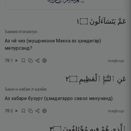
١
۝
يَتَسَآءَلُونَ
عَمَّ
Ъамма ятасаалун.
Аз чӣ чиз (мушрикони Макка аз ҳамдигар)
мепурсанд?.
78
:
1
тафсир
٢
۝
ٱلْعَظِيمِ
ٱلنَّبَإِ
عَنِ
Ъани-н-набаи-л-ъазӣм.
Аз хабари бузург (ҳамдигарро савол мекунанд).
78
:
2
тафсир
٣
۝
مُخْتَلِفُونَ
فِيهِ
هُمْ
ٱلَّذِى