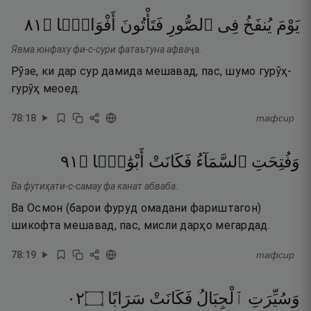
١٨
۝
أَفْوَاجًۭا
فَتَأْتُونَ
ٱلصُّورِ
فِى
يُنفَخُ
يَوْمَ
Явма юнфаху фи-с-сури фатаътуна афваҷа.
Рӯзе, ки дар сур дамида мешавад, пас, шумо гурӯҳ-
гурӯҳ меоед.
78
:
18
тафсир
١٩
۝
أَبْوَٰبًۭا
فَكَانَتْ
ٱلسَّمَآءُ
وَفُتِحَتِ
Ва футиҳати-с-самау фа канат абваба.
Ва Осмон (барои фуруд омадани фариштагон)
шикофта мешавад, пас, мисли дарҳо мегардад.
78
:
19
тафсир
٢٠
۝
سَرَابًا
فَكَانَتْ
ٱلْجِبَالُ
وَسُيِّرَتِ