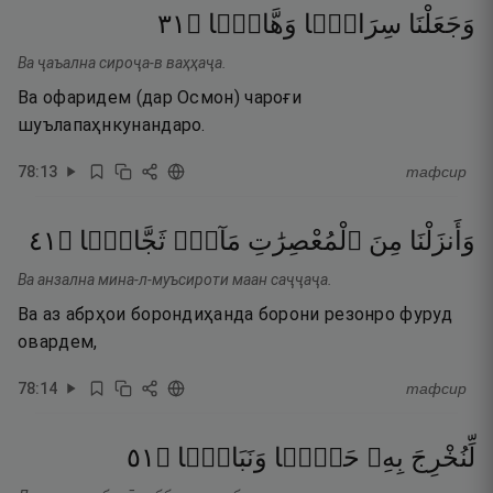
١٣
۝
وَهَّاجًۭا
سِرَاجًۭا
وَجَعَلْنَا
Ва ҷаъална сироҷа-в ваҳҳаҷа.
Ва офаридем (дар Осмон) чароғи
шуълапаҳнкунандаро.
78
:
13
тафсир
١٤
۝
ثَجَّاجًۭا
مَآءًۭ
ٱلْمُعْصِرَٰتِ
مِنَ
وَأَنزَلْنَا
Ва анзална мина-л-муъсироти маан саҷҷаҷа.
Ва аз абрҳои борондиҳанда борони резонро фуруд
овардем,
78
:
14
тафсир
١٥
۝
وَنَبَاتًۭا
حَبًّۭا
بِهِۦ
لِّنُخْرِجَ