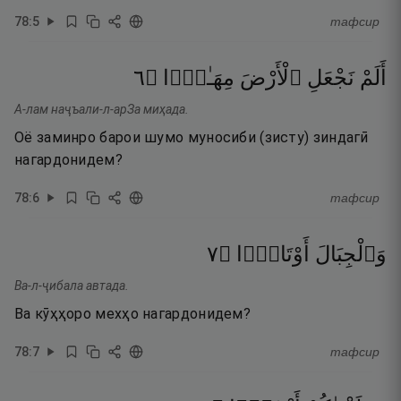
78
:
5
тафсир
٦
۝
مِهَـٰدًۭا
ٱلْأَرْضَ
نَجْعَلِ
أَلَمْ
А-лам наҷъали-л-арЗа миҳада.
Оё заминро барои шумо муносиби (зисту) зиндагӣ
нагардонидем?
78
:
6
тафсир
٧
۝
أَوْتَادًۭا
وَٱلْجِبَالَ
Ва-л-ҷибала автада.
Ва кӯҳҳоро мехҳо нагардонидем?
78
:
7
тафсир