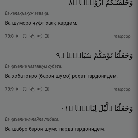
٨
۝
أَزْوَٰجًۭا
وَخَلَقْنَـٰكُمْ
Ва халақнакум азваҷа.
Ва шуморо ҷуфт халқ кардем.
78
:
8
тафсир
٩
۝
سُبَاتًۭا
نَوْمَكُمْ
وَجَعَلْنَا
Ва ҷаъална навмакум субата.
Ва хобатонро (барои шумо) роҳат гардонидем.
78
:
9
тафсир
١٠
۝
لِبَاسًۭا
ٱلَّيْلَ
وَجَعَلْنَا
Ва ҷаъална-л-лайла либаса.
Ва шабро барои шумо парда гардонидем.