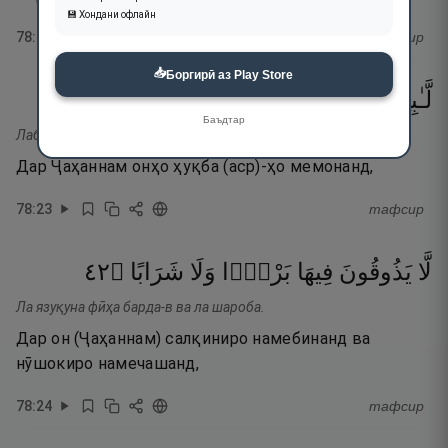
💾 Хондани офлайн
78
:
22
тафсир
📥
Боргирӣ аз Play Store
٢٣
۝
أَحْقَابًۭا
فِيهَآ
لَّـٰبِثِينَ
Баъдтар
Лабисӣна фӣҳа аҳқоба.
Дар Ҷаҳаннам онҳо ҳуқба (аср)-ҳо мемонанд,
78
:
23
тафсир
٢٤
۝
شَرَابًا
وَلَا
بَرْدًۭا
فِيهَا
يَذُوقُونَ
لَّا
Ла язуқуна фӣҳа барда-в ва ла шароба.
Дар он (Ҷаҳаннам) салқиниро намебинанд ва
нӯшокиро намечашанд,
78
:
24
тафсир