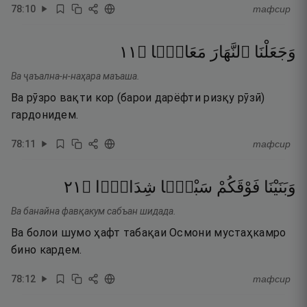
78
:
10
тафсир
١١
۝
مَعَاشًۭا
ٱلنَّهَارَ
وَجَعَلْنَا
Ва ҷаъална-н-наҳара маъаша.
Ва рӯзро вақти кор (барои дарёфти ризқу рӯзӣ)
гардонидем.
78
:
11
тафсир
١٢
۝
شِدَادًۭا
سَبْعًۭا
فَوْقَكُمْ
وَبَنَيْنَا
Ва банайна фавқакум сабъан шидада.
Ва болои шумо ҳафт табақаи Осмони мустаҳкамро
бино кардем.
78
:
12
тафсир