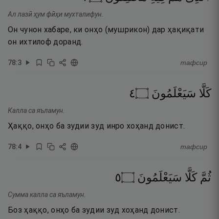
Ал лазӣ ҳум фӣҳи мухталифун.
Он чунон хабаре, ки онҳо (мушрикон) дар ҳақиқати
он ихтилоф доранд.
78
:
3
тафсир
٤
۝
سَيَعْلَمُونَ
كَلَّا
Калла са яъламун.
Ҳаққо, онҳо ба зудии зуд инро хоҳанд донист.
78
:
4
тафсир
٥
۝
سَيَعْلَمُونَ
كَلَّا
ثُمَّ
Сумма калла са яъламун.
Боз ҳаққо, онҳо ба зудии зуд хоҳанд донист.