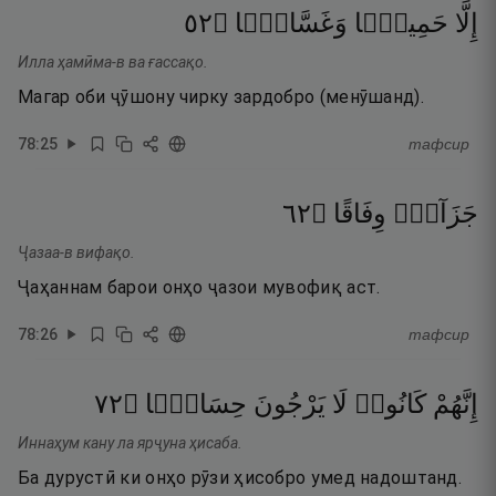
٢٥
۝
وَغَسَّاقًۭا
حَمِيمًۭا
إِلَّا
Илла ҳамӣма-в ва ғассақо.
Магар оби ҷӯшону чирку зардобро (менӯшанд).
78
:
25
тафсир
٢٦
۝
وِفَاقًا
جَزَآءًۭ
Ҷазаа-в вифақо.
Ҷаҳаннам барои онҳо ҷазои мувофиқ аст.
78
:
26
тафсир
٢٧
۝
حِسَابًۭا
يَرْجُونَ
لَا
كَانُوا۟
إِنَّهُمْ
Иннаҳум кану ла ярҷуна ҳисаба.
Ба дурустӣ ки онҳо рӯзи ҳисобро умед надоштанд.