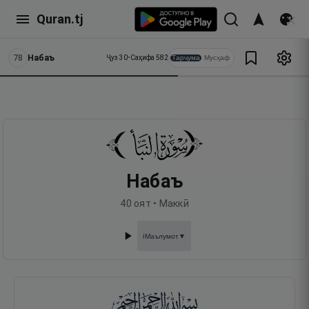
Quran.tj
78
Набаъ
Тарҷума
Мусҳаф
Ҷуз
30
•
Саҳифа
582
Набаъ
40
оят •
Маккӣ
Маълумот
▼
ℹ️