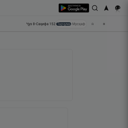
Ҷуз
8
•
Саҳифа
152
Тарҷума
Мусҳаф