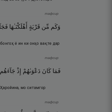
тафсир
وَكَم
مِّن
قَرْيَةٍ
أَهْلَكْنَـٰهَا
فَجَآ
абонгоҳ ё ин ки онҳо вақте дар
тафсир
فَمَا
كَانَ
دَعْوَىٰهُمْ
إِذْ
جَآءَهُم
 «Ҳаройина, мо ситамгор
тафсир