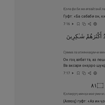
Қола фа би ма ағвайтанӣ л
Гуфт: «Ба сабаби он, 
7
:
16
ُ
أَكْثَرَهُمْ
شَـٰكِرِينَ
Сумма ла атияннаҳум-м мин
Он гоҳ албатта, аз пе
Ва аксари онҳоро шукр
7
:
17
١٨
۝
Қолахруҷ минҳа маз-ума-м
(Аллоҳ) гуфт: «Аз ин 