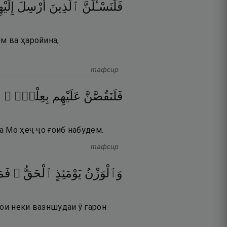
فَلَنَسْـَٔلَنَّ
ٱلَّذِينَ
أُرْسِلَ
إِلَيْ
м ва ҳаройина,
тафсир
فَلَنَقُصَّنَّ
عَلَيْهِم
بِعِلْمٍۢ ۖ
و
а Мо ҳеҷ ҷо ғоиб набудем.
тафсир
وَٱلْوَزْنُ
يَوْمَئِذٍ
ٱلْحَقُّ ۚ
فَم
ҳои неки вазншудаи ӯ гарон