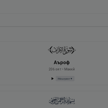
Аъроф
206
оят •
Маккӣ
Маълумот
▼
ℹ️