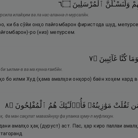
٦
۝
ٱلْمُرْسَلِينَ
وَلَنَسْـَٔلَنَّ
هِمْ
урсила илайҳим ва ла нас-аланна-л-мурсалӣн.
ро, ки ба сӯйи онҳо пайғомбарон фиристода шуд, мепурсе
йғомбарон)-ро (низ) мепурсем.
٧
۝
غَآئِبِينَ
كُنَّا
َمَا
би ъилми-в ва ма кунна ғаибӣн.
нҳо бо илми Худ (ҳама амалҳои онҳоро) баён хоҳем кард в
٨
۝
ٱلْمُفْلِحُونَ
هُمُ
فَأُو۟لَـٰٓئِكَ
مَوَٰزِينُهُۥ
ثَقُلَتْ
َن
қ. Фа ман сақулат мавазӣнуҳу фа улаика ҳуму-л муфлиҳун.
рдани амалҳо ҳақ (дуруст) аст. Пас, ҳар киро паллаи амал
стагоранд.