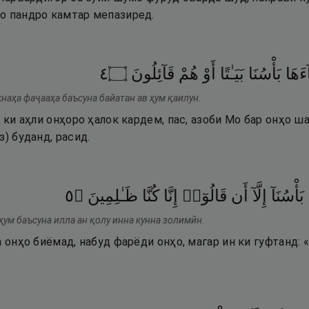
о пандро камтар мепазиред.
٤
۝
قَآئِلُونَ
هُمْ
أَوْ
بَيَـٰتًا
بَأْسُنَا
ءَهَا
наҳа фаҷааҳа баъсуна байатан ав ҳум қаилун.
, ки аҳли онҳоро ҳалок кардем, пас, азоби Мо бар онҳо ш
з) буданд, расид.
٥
۝
ظَـٰلِمِينَ
كُنَّا
إِنَّا
قَالُوٓا۟
أَن
إِلَّآ
بَأْسُنَآ
ҳум баъсуна илла ан қолу инна кунна золимӣн.
а онҳо биёмад, набуд фарёди онҳо, магар ин ки гуфтанд: