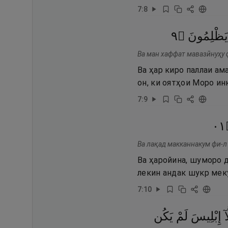
7
:
8
٩
۝
يَظْلِمُونَ
Ва ман хаффат мавазӣнуҳу ф
Ва ҳар киро паллаи ам
он, ки оятҳои Моро ин
7
:
9
١٠
Ва лақад макканнакум фи-л
Ва ҳаройина, шуморо 
лекин андак шукр мек
7
:
10
آ
إِبْلِيسَ
لَمْ
يَكُن