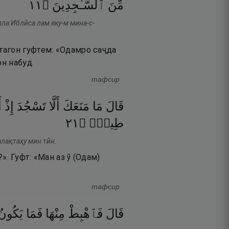
١١
۝
ٱلسَّـٰجِدِينَ
مِّنَ
ла Иблӣса лам яку-м мина-с-
тагон гуфтем: «Одамро саҷда
он набуд.
тафсир
قَالَ
مَا
مَنَعَكَ
أَلَّا
تَسْجُدَ
إِذْ
ۖ
١٢
۝
طِينٍۢ
алақтаҳу мин тӣн.
». Гуфт: «Ман аз ӯ (Одам)
тафсир
قَالَ
فَٱهْبِطْ
مِنْهَا
فَمَا
يَكُونُ