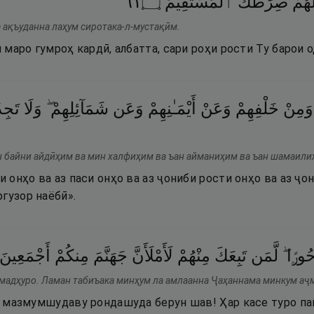
١٦
۝
ٱلْمُسْتَقِيمَ
صِرَٰطَكَ
َهُمْ
а ақъуданна лаҳум сиротака-л-мустақӣм.
ки маро гумроҳ кардӣ, албатта, сари роҳи рости Ту барои
وَمِنْ
خَلْفِهِمْ
وَعَنْ
أَيْمَـٰنِهِمْ
وَعَن
شَمَآئِلِهِمْ ۖ
وَلَا
تَجِد
 байни айдӣҳим ва мин халфиҳим ва ъан айманиҳим ва ъан шамаилиҳ
ши онҳо ва аз паси онҳо ва аз ҷониби рости онҳо ва аз ҷо
гузор наёбӣ».
ْحُورًۭا
لَّمَن
تَبِعَكَ
مِنْهُمْ
لَأَمْلَأَنَّ
جَهَنَّمَ
مِنكُمْ
أَجْمَعِينَ
 мадҳуро. Ламан табиъака минҳум ла амлаанна Ҷаҳаннама минкум аҷ
ҷо мазмумшудаву рондашуда берун шав! Ҳар касе туро па