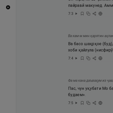
пайравӣ макунед. Амм
Видеоҳои YouTube
7
:
3
Ва кам-м мин қарятин аҳлак
Ва басо шаҳрҳое (буд)
хоби қайлула (нисфирӯ
7
:
4
Фа ма кана даъваҳум из ҷаа
Пас, чун уқубати Мо б
будаем».
7
:
5