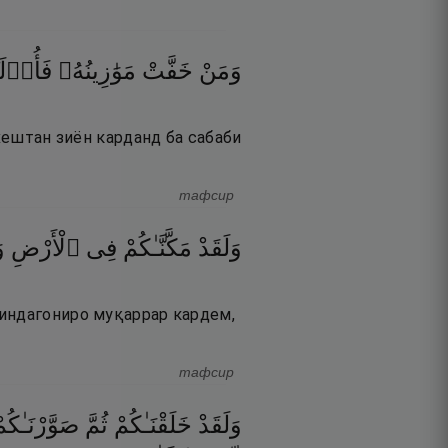
وَمَنْ
خَفَّتْ
مَوَٰزِينُهُۥ
فَأُو۟لَـ
 хештан зиён карданд ба сабаби
тафсир
وَلَقَدْ
مَكَّنَّـٰكُمْ
فِى
ٱلْأَرْضِ
و
зиндагониро муқаррар кардем,
тафсир
وَلَقَدْ
خَلَقْنَـٰكُمْ
ثُمَّ
صَوَّرْنَـٰكُم