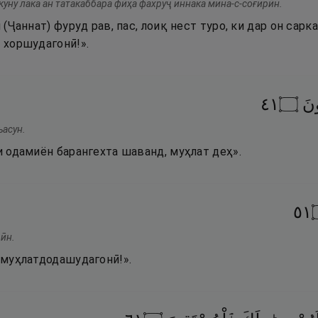
куну лака ан татакаббара фӣҳа фахруҷ иннака мина-с-соғирӣн.
н (Ҷаннат) фуруд рав, пас, лоиқ нест туро, ки дар он сарк
и хоршудагонӣ!».
١٤
۝
ونَ
ъасун.
ки одамиён барангехта шаванд, муҳлат деҳ».
١٥
ӣн.
з муҳлатдодашудагонӣ!».