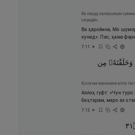
Ва лақад халақнакум сумма
саҷидӣн.
Ва ҳаройина, Мо шумо
кунед». Пас, ҳама фар
7
:
11
وَخَلَقْتَهُۥ
مِن
Қола ма манаъака алла тасҷ
Аллоҳ гуфт: «Чун туро 
беҳтарам, маро аз ота
7
:
12
١٣