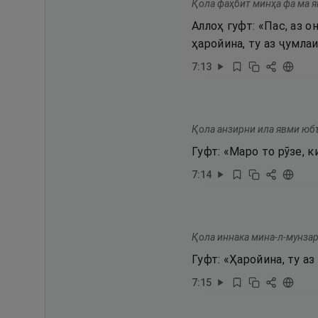
Қола фаҳбит минҳа фа ма я
Аллоҳ гуфт: «Пас, аз о
ҳаройина, ту аз ҷумла
7
:
13
Қола анзирни ила явми юб
Гуфт: «Маро то рӯзе, 
7
:
14
Қола иннака мина-л-мунзар
Гуфт: «Ҳаройина, ту а
7
:
15