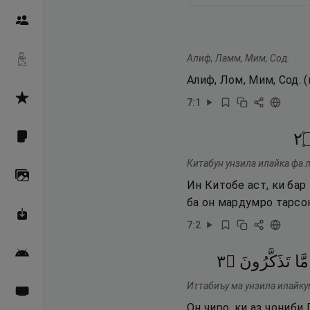
Пайғамбарон
Алиф, Ламм, Мим, Сод.
Дуоҳо
Алиф, Лом, Мим, Сод. 
Асмоул Ҳусно
7
:
1
٢
Фарзи айн
Китабун унзила илайка фа л
Галерея
Ин Китобе аст, ки бар
ба он мардумро тарсо
Махзани Маърифат
7
:
2
Барномаи мобилӣ
٣
۝
تَذَكَّرُونَ
مَّا
Иттабиъу ма унзила илайку
Пахшҳои зинда
Он чиро, ки аз ҷониби