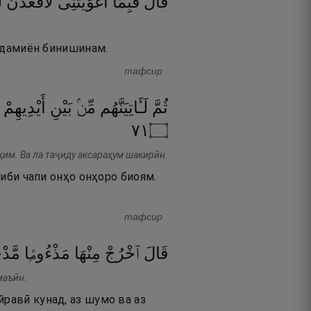
قَالَ
فَبِمَآ
أَغْوَيْتَنِى
لَأَقْعُدَنَّ
ل
 одамиён бинишинам.
тафсир
ثُمَّ
لَـَٔاتِيَنَّهُم
مِّنۢ
بَيْنِ
أَيْدِيهِمْ
١٧
۝
им. Ва ла таҷиду аксараҳум шакирӣн.
ниби чапи онҳо онҳоро биоям.
тафсир
قَالَ
ٱخْرُجْ
مِنْهَا
مَذْءُومًۭا
مَّد ۖ
маъӣн.
йравӣ кунад, аз шумо ва аз