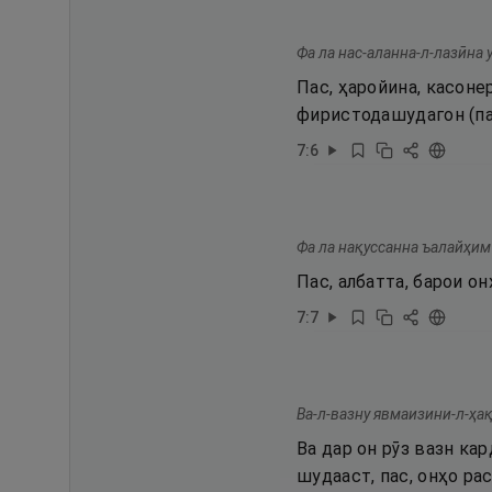
Фа ла нас-аланна-л-лазӣна 
Пас, ҳаройина, касоне
фиристодашудагон (па
7
:
6
Фа ла нақуссанна ъалайҳим 
Пас, албатта, барои о
7
:
7
Ва-л-вазну явмаизини-л-ҳақ
Ва дар он рӯз вазн ка
шудааст, пас, онҳо ра