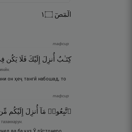
١
۝
الٓمٓصٓ
тафсир
كِتَـٰبٌ
أُنزِلَ
إِلَيْكَ
فَلَا
يَكُن
فِ
минӣн.
ани он ҳеҷ тангӣ набошад, то
тафсир
ٱتَّبِعُوا۟
مَآ
أُنزِلَ
إِلَيْكُم
مِّن
 тазаккарун.
унед ва ба ҷуз Ӯ дӯстонеро