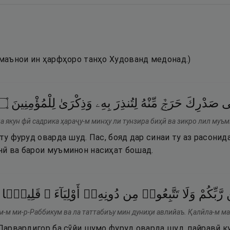
(маънои ин ҳарфҳоро танҳо Худованд медонад.)
۝
لِلْمُؤْمِنِينَ
وَذِكْرَىٰ
بِهِۦ
لِتُنذِرَ
مِّنْهُ
حَرَجٌۭ
صَدْرِكَ
ى
а якун фӣ садрика ҳараҷу-м минҳу ли тунзира биҳӣ ва зикро лил муъ
 ту фуруд оварда шуд. Пас, бояд дар синаи ту аз расонид
нӣ ва барои муъминон насиҳат бошад.
رَّبِّكُمْ
وَلَا
تَتَّبِعُوا۟
مِن
دُونِهِۦٓ
أَوْلِيَآءَ ۗ
قَلِيلًۭا
м-м ми-р-Раббикум ва ла таттабиъу мин дуниҳи авлийаъ. Қалӣла-м ма
 Парвардигор ба сӯйи шумо фуруд оварда шуд, пайравӣ к