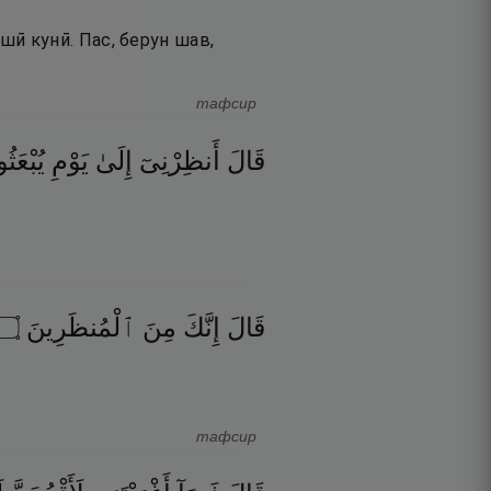
ашӣ кунӣ. Пас, берун шав,
тафсир
قَالَ
أَنظِرْنِىٓ
إِلَىٰ
يَوْمِ
يُبْعَثُ
۝
ٱلْمُنظَرِينَ
مِنَ
إِنَّكَ
قَالَ
тафсир