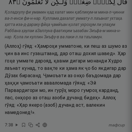
٣٨
۝
تَعْلَمُونَ
لَّا
وَلَـٰكِن
ضِعْفٌۭ
لِكُلٍّۢ
قَالَ
Қоладхулу фи умамин қад халат мин қабликум-м мина-л-ҷинни
ва-л-инси фи-н-нар. Куллама дахалат уммату-л лаъанат ухтаҳа.
ҳатта иза-д-дараку фӣҳа ҷамӣъан қолат ухроҳум ли улаҳум
Раббана ҳаулаи аЗаллуна фаатиҳим ъазабан Зиъфа-м мина-н-
нар. Қола ли куллин Зиъфу-в ва лаки-л ла таъламун.
(Аллоҳ) гӯяд: «Ҳамроҳи умматоне, ки пеш аз шумо аз
ҷин ва инс гузаштаанд, дар оташ дохил шавед». Ҳар
гоҳе уммате дарояд, қавми дигари монанди Худро
лаънат кунад, то вақте ки ҳама як ҷо бо якдигар дар
Дӯзах бирасанд. Ҷамоъати аз онҳо баъдомада дар
ҳаққи ҷамоъати авваломада гӯянд: «Эй
Парвардигори мо, ин гурӯҳ моро гумроҳ карданд,
пас, онҳоро аз оташ азоби дучанд бидеҳ». Аллоҳ
гӯяд: «Ҳар якеро (азоб) дучанд аст, валекин
намедонед!».
7
:
38
тафсир