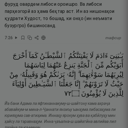
фуруд овардем либоси ороишро. Ва либоси
парҳезгорӣ аз ҳама беҳтар аст. Ин аз нишонаҳои
қудрати Худост, то бошад, ки онҳо (ин неъмати
бузургро) бишиносанд.
7
:
26
тафсир
يَـٰبَنِىٓ
ءَادَمَ
لَا
يَفْتِنَنَّكُمُ
ٱلشَّيْطَـٰنُ
كَمَآ
أَخْرَجَ
أَبَوَيْكُم
مِّنَ
ٱلْجَنَّةِ
يَنزِعُ
عَنْهُمَا
لِبَاسَهُمَا
لِيُرِيَهُمَا
سَوْءَٰتِهِمَآ ۗ
إِنَّهُۥ
يَرَىٰكُمْ
هُوَ
وَقَبِيلُهُۥ
مِنْ
حَيْثُ
لَا
تَرَوْنَهُمْ ۗ
إِنَّا
جَعَلْنَا
ٱلشَّيَـٰطِينَ
أَوْلِيَآءَ
٢٧
۝
يُؤْمِنُونَ
لَا
لِلَّذِينَ
Йа бани Адама ла яфтинаннакуму-ш-шайтону кама ахраҷа
абавайкум-м мина-л-Ҷаннати янзиъу ъанҳума либасаҳума ли
юрияҳума сав-атиҳима. Иннаҳу ярокум ҳува ва қабӣлуҳу мин
ҳайсу ла таравнаҳум. Инна ҷаъална-ш шайатӣна авлийаа лил
лазӣна ла юъминун.