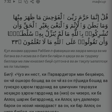
7
:
32
тафсир
قُلْ
إِنَّمَا
حَرَّمَ
رَبِّىَ
ٱلْفَوَٰحِشَ
مَا
ظَهَرَ
مِنْهَا
وَمَا
بَطَنَ
وَٱلْإِثْمَ
وَٱلْبَغْىَ
بِغَيْرِ
ٱلْحَقِّ
وَأَن
تُشْرِكُوا۟
بِٱللَّهِ
مَا
لَمْ
يُنَزِّلْ
بِهِۦ
سُلْطَـٰنًۭا
٣٣
۝
تَعْلَمُونَ
لَا
مَا
ٱللَّهِ
عَلَى
تَقُولُوا۟
وَأَن
Қул иннама ҳаррама Раббия-л-фаваҳиша ма заҳара минҳа ва ма
батана ва-л-исма ва-л-бағя би ғайри-л-ҳаққи ва ан тушрику
биллаҳи ма лам юназзил биҳӣ султона-в ва ан тақулу ъалаллоҳи
ма ла таъламун.
Бигӯ: «Ҷуз ин нест, ки Парвардигори ман беҳаёиро,
он чӣ ошкоро бошад ва он чӣ аз он пӯшида бошад ва
гуноҳро ҳаром гардонид ва ҳамчунин таҷовузи
ноҳақро ҳаром гардонид ва (низ) он чизеро, ки ба
Аллоҳ шарик бигардонед, ки Аллоҳ ҳеҷ далелеро
барои он нозил накардааст ва он, ки бар Аллоҳ он
чиро бигӯед, ки намедонед».