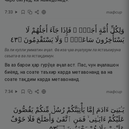
7
:
33
тафсир
وَلِكُلِّ
أُمَّةٍ
أَجَلٌۭ ۖ
فَإِذَا
جَآءَ
أَجَلُهُمْ
لَا
٣٤
۝
يَسْتَقْدِمُونَ
وَلَا
سَاعَةًۭ ۖ
يَسْتَأْخِرُونَ
Ва ли кулли умматин аҷал. Фа иза ҷаа аҷалуҳум ла ястаъхируна
саъата-в ва ла ястақдимун.
Ва аз барои ҳар гурӯҳе аҷал аст. Пас, чун аҷалашон
биёяд, на соате таъхир карда метавонанд ва на
соате тақдим карда метавонанд.
7
:
34
тафсир
يَـٰبَنِىٓ
ءَادَمَ
إِمَّا
يَأْتِيَنَّكُمْ
رُسُلٌۭ
مِّنكُمْ
يَقُصُّونَ
عَلَيْكُمْ
ءَايَـٰتِى ۙ
فَمَنِ
ٱتَّقَىٰ
وَأَصْلَحَ
فَلَا
خَوْفٌ
٣٥
۝
يَحْزَنُونَ
هُمْ
وَلَا
عَلَيْهِمْ