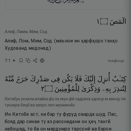
١
۝
الٓمٓصٓ
Алиф, Ламм, Мим, Сод.
Алиф, Лом, Мим, Сод. (маънои ин ҳарфҳоро танҳо
Худованд медонад.)
7
:
1
тафсир
كِتَـٰبٌ
أُنزِلَ
إِلَيْكَ
فَلَا
يَكُن
فِى
صَدْرِكَ
حَرَجٌۭ
مِّنْهُ
٢
۝
لِلْمُؤْمِنِينَ
وَذِكْرَىٰ
بِهِۦ
لِتُنذِرَ
Китабун унзила илайка фа ла якун фӣ садрика ҳараҷу-м минҳу ли
тунзира биҳӣ ва зикро лил муъминӣн.
Ин Китобе аст, ки бар ту фуруд оварда шуд. Пас,
бояд дар синаи ту аз расонидани он ҳеҷ тангӣ
набошад, то ба он мардумро тарсонӣ ва барои