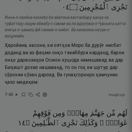
٤٠
۝
ٱلْمُجْرِمِينَ
نَجْزِى
Инна-л-лазӣна каззабу би айатина вастакбару ъанҳа ла
туфаттаҳу лаҳум абвабу-с-самаи ва ла ядхулуна-л-Ҷанната ҳатта
ялиҷа-л-ҷамалу фӣ самми-л-хийат. Ва казалика наҷзи-л
муҷримӣн.
Ҳаройина, касоне, ки оятҳои Моро ба дурӯғ нисбат
доданд ва аз фаҳми онҳо такаббури карданд, барои
онҳо дарвозаҳои Осмон кушода намешавад ва дар
Биҳишт дохил нашаванд, то он гоҳ ки шутур дар
сӯрохии сӯзан дарояд. Ва гунаҳгоронро ҳамчунин
ҷазо медиҳем.
7
:
40
тафсир
لَهُم
مِّن
جَهَنَّمَ
مِهَادٌۭ
وَمِن
فَوْقِهِمْ
٤١
۝
ٱلظَّـٰلِمِينَ
نَجْزِى
وَكَذَٰلِكَ
غَوَاشٍۢ ۚ