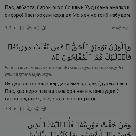
Пас, албатта, барои онҳо бо илми Худ (ҳама амалҳои
онҳоро) баён хоҳем кард ва Мо ҳеҷ ҷо ғоиб набудем.
7
:
7
тафсир
وَٱلْوَزْنُ
يَوْمَئِذٍ
ٱلْحَقُّ ۚ
فَمَن
ثَقُلَتْ
مَوَٰزِينُهُۥ
٨
۝
ٱلْمُفْلِحُونَ
هُمُ
فَأُو۟لَـٰٓئِكَ
Ва-л-вазну явмаизини-л-ҳаққ. Фа ман сақулат мавазӣнуҳу фа
улаика ҳуму-л муфлиҳун.
Ва дар он рӯз вазн кардани амалҳо ҳақ (дуруст) аст.
Пас, ҳар киро паллаи амалҳои неки вазншудаи ӯ
гарон шудааст, пас, онҳо растагоранд.
7
:
8
وَمَنْ
خَفَّتْ
مَوَٰزِينُهُۥ
فَأُو۟لَـٰٓئِكَ
ٱلَّذِينَ
خَسِرُوٓا۟
أَنفُسَهُم
بِمَا
كَانُوا۟
بِـَٔايَـٰتِنَا