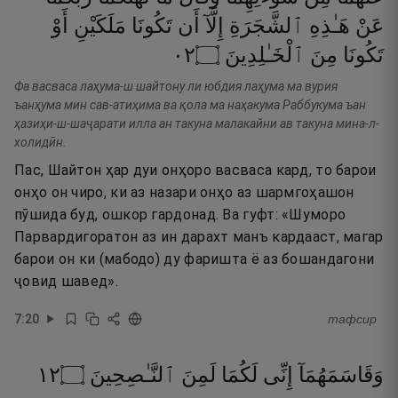
عَنْ
هَـٰذِهِ
ٱلشَّجَرَةِ
إِلَّآ
أَن
تَكُونَا
مَلَكَيْنِ
أَوْ
٢٠
۝
ٱلْخَـٰلِدِينَ
مِنَ
تَكُونَا
Фа васваса лаҳума-ш шайтону ли юбдия лаҳума ма вурия
ъанҳума мин сав-атиҳима ва қола ма наҳакума Раббукума ъан
ҳазиҳи-ш-шаҷарати илла ан такуна малакайни ав такуна мина-л-
холидӣн.
Пас, Шайтон ҳар дуи онҳоро васваса кард, то барои
онҳо он чиро, ки аз назари онҳо аз шармгоҳашон
пӯшида буд, ошкор гардонад. Ва гуфт: «Шуморо
Парвардигоратон аз ин дарахт манъ кардааст, магар
барои он ки (мабодо) ду фаришта ё аз бошандагони
ҷовид шавед».
7
:
20
тафсир
٢١
۝
ٱلنَّـٰصِحِينَ
لَمِنَ
لَكُمَا
إِنِّى
وَقَاسَمَهُمَآ