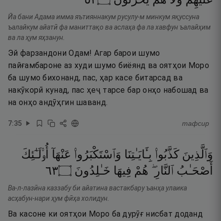
Йа бани Адама имма яътияннакум русулу-м минкум яқуссуна
ъалайкум айатӣ фа маниттақо ва аслаҳа фа ла хавфун ъалайҳим
ва ла ҳум яҳзанун.
Эй фарзандони Одам! Агар барои шумо
пайғамбароне аз худи шумо биёянд ва оятҳои Моро
ба шумо бихонанд, пас, ҳар касе битарсад ва
накӯкорӣ кунад, пас ҳеҷ тарсе бар онҳо набошад ва
на онҳо андӯҳгин шаванд.
7
:
35
тафсир
وَٱلَّذِينَ
كَذَّبُوا۟
بِـَٔايَـٰتِنَا
وَٱسْتَكْبَرُوا۟
عَنْهَآ
أُو۟لَـٰٓئِكَ
٣٦
۝
خَـٰلِدُونَ
فِيهَا
هُمْ
ٱلنَّارِ ۖ
أَصْحَـٰبُ
Ва-л-лазӣна каззабу би айатина вастакбару ъанҳа улаика
асҳабун-нари ҳум фӣҳа холидун.
Ва касоне ки оятҳои Моро ба дурӯғ нисбат доданд