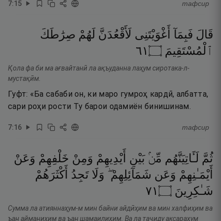
7
:
15
тафсир
قَالَ
فَبِمَآ
أَغْوَيْتَنِى
لَأَقْعُدَنَّ
لَهُمْ
صِرَٰطَكَ
١٦
۝
ٱلْمُسْتَقِيمَ
Қола фа би ма ағвайтанӣ ла ақъуданна лаҳум сиротака-л-
мустақӣм.
Гуфт: «Ба сабаби он, ки маро гумроҳ кардӣ, албатта,
сари роҳи рости Ту барои одамиён бинишинам.
7
:
16
тафсир
ثُمَّ
لَـَٔاتِيَنَّهُم
مِّنۢ
بَيْنِ
أَيْدِيهِمْ
وَمِنْ
خَلْفِهِمْ
وَعَنْ
أَيْمَـٰنِهِمْ
وَعَن
شَمَآئِلِهِمْ ۖ
وَلَا
تَجِدُ
أَكْثَرَهُمْ
١٧
۝
شَـٰكِرِينَ
Сумма ла атияннаҳум-м мин байни айдӣҳим ва мин халфиҳим ва
ъан айманиҳим ва ъан шамаилиҳим. Ва ла таҷиду аксараҳум