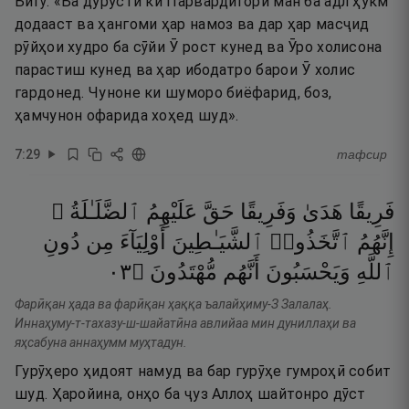
Бигӯ: «Ба дурустӣ ки Парвардигори ман ба адл ҳукм
додааст ва ҳангоми ҳар намоз ва дар ҳар масҷид
рӯйҳои худро ба сӯйи Ӯ рост кунед ва Ӯро холисона
парастиш кунед ва ҳар ибодатро барои Ӯ холис
гардонед. Чуноне ки шуморо биёфарид, боз,
ҳамчунон офарида хоҳед шуд».
7
:
29
тафсир
فَرِيقًا
هَدَىٰ
وَفَرِيقًا
حَقَّ
عَلَيْهِمُ
ٱلضَّلَـٰلَةُ ۗ
إِنَّهُمُ
ٱتَّخَذُوا۟
ٱلشَّيَـٰطِينَ
أَوْلِيَآءَ
مِن
دُونِ
٣٠
۝
مُّهْتَدُونَ
أَنَّهُم
وَيَحْسَبُونَ
ٱللَّهِ
Фарӣқан ҳада ва фарӣқан ҳаққа ъалайҳиму-З Залалаҳ.
Иннаҳуму-т-тахазу-ш-шайатӣна авлийаа мин дуниллаҳи ва
яҳсабуна аннаҳумм муҳтадун.
Гурӯҳеро ҳидоят намуд ва бар гурӯҳе гумроҳӣ собит
шуд. Ҳаройина, онҳо ба ҷуз Аллоҳ шайтонро дӯст