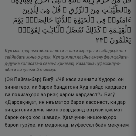
قُلْ
مَنْ
حَرَّمَ
زِينَةَ
ٱللَّهِ
ٱلَّتِىٓ
أَخْرَجَ
لِعِبَادِهِۦ
وَٱلطَّيِّبَـٰتِ
مِنَ
ٱلرِّزْقِ ۚ
قُلْ
هِىَ
لِلَّذِينَ
ءَامَنُوا۟
فِى
ٱلْحَيَوٰةِ
ٱلدُّنْيَا
خَالِصَةًۭ
يَوْمَ
ٱلْقِيَـٰمَةِ ۗ
كَذَٰلِكَ
نُفَصِّلُ
ٱلْـَٔايَـٰتِ
لِقَوْمٍۢ
٣٢
۝
يَعْلَمُونَ
Қул ман ҳаррама зӣнаталлоҳи-л-лати ахраҷа ли ъибадиҳӣ ва-т-
таййибати мина-р-ризқ. Қул ҳия лил лазӣна аману фи-л-ҳайати-
д-дунйа холисата-й явма-л қийамаҳ. Казалика нуфассилу-л-
айати ли қавми-й-яъламун.
(Эй Пайғамбар) Бигӯ: «Чӣ касе зиннати Худоро, он
зиннатеро, ки барои бандагони Худ пайдо кардааст
ва покизаҳоро аз ризқ ҳаром кардааст?» Бигӯ:
«Дарҳақиқат, ин неъматҳо барои касонест, ки дар
зиндагонии дунё имон овардаанд ва рӯзи қиёмат
барои онҳо хос шавад». Ҳамчунин нишонаҳоро
барои гурӯҳе, ки медонанд, муфассал баён мекунем.