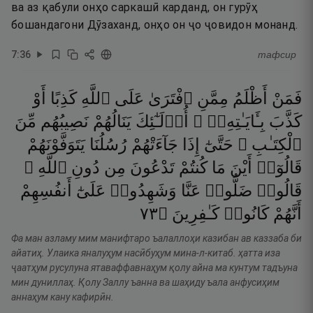
ва аз қабули онҳо саркашӣ карданд, он гурӯҳ
бошандагони Дӯзаханд, онҳо он ҷо ҷовидон монанд.
7
:
36
тафсир
فَمَنْ
أَظْلَمُ
مِمَّنِ
ٱفْتَرَىٰ
عَلَى
ٱللَّهِ
كَذِبًا
أَوْ
كَذَّبَ
بِـَٔايَـٰتِهِۦٓ ۚ
أُو۟لَـٰٓئِكَ
يَنَالُهُمْ
نَصِيبُهُم
مِّنَ
ٱلْكِتَـٰبِ ۖ
حَتَّىٰٓ
إِذَا
جَآءَتْهُمْ
رُسُلُنَا
يَتَوَفَّوْنَهُمْ
قَالُوٓا۟
أَيْنَ
مَا
كُنتُمْ
تَدْعُونَ
مِن
دُونِ
ٱللَّهِ ۖ
قَالُوا۟
ضَلُّوا۟
عَنَّا
وَشَهِدُوا۟
عَلَىٰٓ
أَنفُسِهِمْ
٣٧
۝
كَـٰفِرِينَ
كَانُوا۟
أَنَّهُمْ
Фа ман азламу мим манифтаро ъалаллоҳи казибан ав каззаба би
айатиҳ. Улаика яналуҳум насӣбуҳум мина-л-китаб. ҳатта иза
ҷаатҳум русулуна ятаваффавнаҳум қолу айна ма кунтум тадъуна
мин дуниллаҳ. Қолу Заллу ъанна ва шаҳиду ъала анфусиҳим
аннаҳум кану кафирӣн.