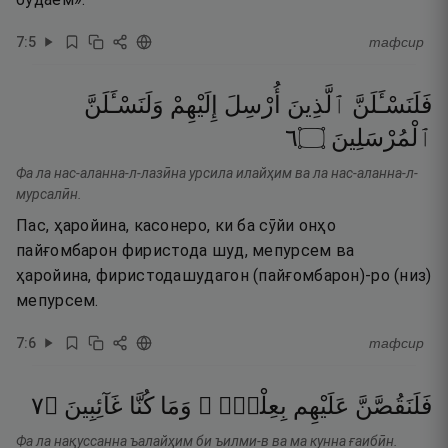
7
:
5
тафсир
فَلَنَسْـَٔلَنَّ
ٱلَّذِينَ
أُرْسِلَ
إِلَيْهِمْ
وَلَنَسْـَٔلَنَّ
٦
۝
ٱلْمُرْسَلِينَ
Фа ла нас-аланна-л-лазӣна урсила илайҳим ва ла нас-аланна-л-
мурсалӣн.
Пас, ҳаройина, касонеро, ки ба сӯйи онҳо
пайғомбарон фиристода шуд, мепурсем ва
ҳаройина, фиристодашудагон (пайғомбарон)-ро (низ)
мепурсем.
7
:
6
тафсир
٧
۝
غَآئِبِينَ
كُنَّا
وَمَا
بِعِلْمٍۢ ۖ
عَلَيْهِم
فَلَنَقُصَّنَّ
Фа ла нақуссанна ъалайҳим би ъилми-в ва ма кунна ғаибӣн.