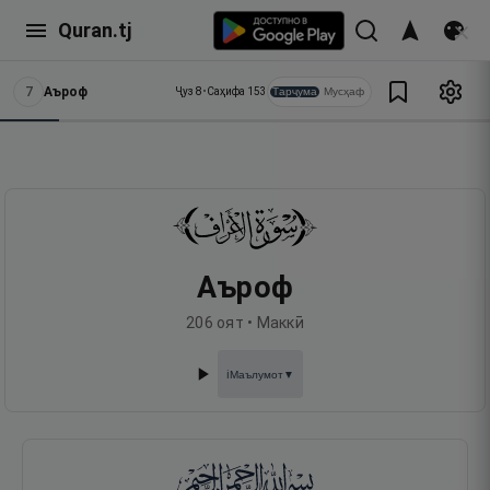
Quran.tj
7
Аъроф
Тарҷума
Мусҳаф
Ҷуз
8
•
Саҳифа
153
Аъроф
206
оят •
Маккӣ
Маълумот
▼
ℹ️