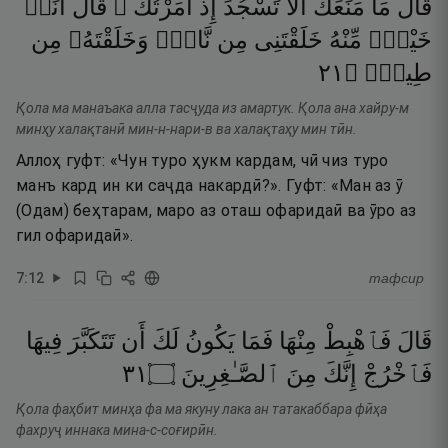
قَالَ
مَا
مَنَعَكَ
أَلَّا
تَسْجُدَ
إِذْ
أَمَرْتُكَ ۖ
قَالَ
أَنَا۠
خَيْرٌۭ
مِّنْهُ
خَلَقْتَنِى
مِن
نَّارٍۢ
وَخَلَقْتَهُۥ
مِن
١٢
۝
طِينٍۢ
Қола ма манаъака алла тасҷуда из амартук. Қола ана хайру-м
минҳу халақтанӣ мин-н-нари-в ва халақтаҳу мин тӣн.
Аллоҳ гуфт: «Чун туро ҳукм кардам, чӣ чиз туро
манъ кард ин ки саҷда накардӣ?». Гуфт: «Ман аз ӯ
(Одам) беҳтарам, маро аз оташ офаридаӣ ва ӯро аз
гил офаридаӣ».
7
:
12
тафсир
قَالَ
فَٱهْبِطْ
مِنْهَا
فَمَا
يَكُونُ
لَكَ
أَن
تَتَكَبَّرَ
فِيهَا
١٣
۝
ٱلصَّـٰغِرِينَ
مِنَ
إِنَّكَ
فَٱخْرُجْ
Қола фаҳбит минҳа фа ма якуну лака ан татакаббара фӣҳа
фахруҷ иннака мина-с-соғирӣн.