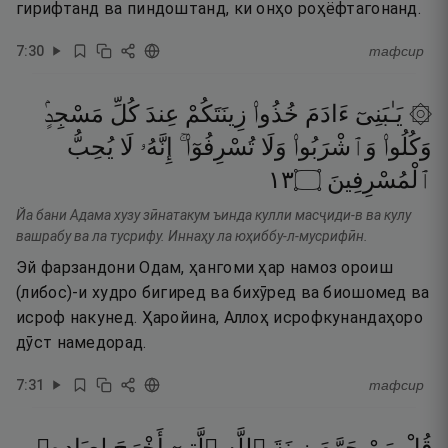
гирифтанд ва пиндоштанд, ки онҳо роҳёфтагонанд.
7
:
30
тафсир
۞ يَـٰبَنِىٓ
ءَادَمَ
خُذُوا۟
زِينَتَكُمْ
عِندَ
كُلِّ
مَسْجِدٍۢ
وَكُلُوا۟
وَٱشْرَبُوا۟
وَلَا
تُسْرِفُوٓا۟ ۚ
إِنَّهُۥ
لَا
يُحِبُّ
٣١
۝
ٱلْمُسْرِفِينَ
Йа бани Адама хузу зӣнатакум ъинда кулли масҷиди-в ва кулу
вашрабу ва ла тусрифу. Иннаҳу ла юҳиббу-л-мусрифӣн.
Эй фарзандони Одам, ҳангоми ҳар намоз ороиш
(либос)-и худро бигиред ва бихӯред ва биошомед ва
исроф накунед. Ҳаройина, Аллоҳ исрофкунандаҳоро
дӯст намедорад.
7
:
31
тафсир