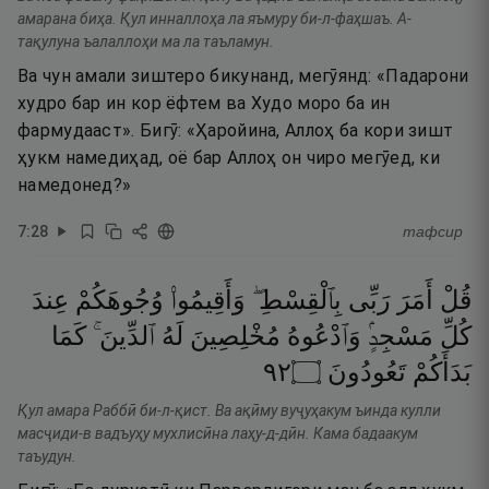
амарана биҳа. Қул инналлоҳа ла яъмуру би-л-фаҳшаъ. А-
тақулуна ъалаллоҳи ма ла таъламун.
Ва чун амали зиштеро бикунанд, мегӯянд: «Падарони
худро бар ин кор ёфтем ва Худо моро ба ин
фармудааст». Бигӯ: «Ҳаройина, Аллоҳ ба кори зишт
ҳукм намедиҳад, оё бар Аллоҳ он чиро мегӯед, ки
намедонед?»
7
:
28
тафсир
قُلْ
أَمَرَ
رَبِّى
بِٱلْقِسْطِ ۖ
وَأَقِيمُوا۟
وُجُوهَكُمْ
عِندَ
كُلِّ
مَسْجِدٍۢ
وَٱدْعُوهُ
مُخْلِصِينَ
لَهُ
ٱلدِّينَ ۚ
كَمَا
٢٩
۝
تَعُودُونَ
بَدَأَكُمْ
Қул амара Раббӣ би-л-қист. Ва ақӣму вуҷуҳакум ъинда кулли
масҷиди-в вадъуҳу мухлисӣна лаҳу-д-дӣн. Кама бадаакум
таъудун.