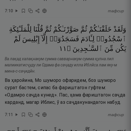
7
:
10
тафсир
وَلَقَدْ
خَلَقْنَـٰكُمْ
ثُمَّ
صَوَّرْنَـٰكُمْ
ثُمَّ
قُلْنَا
لِلْمَلَـٰٓئِكَةِ
ٱسْجُدُوا۟
لِـَٔادَمَ
فَسَجَدُوٓا۟
إِلَّآ
إِبْلِيسَ
لَمْ
١١
۝
ٱلسَّـٰجِدِينَ
مِّنَ
يَكُن
Ва лақад халақнакум сумма савварнакум сумма қулна лил
малиикатисҷуду ли Одама фа саҷаду илла Иблӣса лам яку-м
мина-с-саҷидӣн.
Ва ҳаройина, Мо шуморо офаридем, боз шуморо
сурат бастем, сипас ба фариштагон гуфтем:
«Одамро саҷда кунед». Пас, ҳама фариштагон саҷда
карданд, магар Иблис, ӯ аз саҷдакунандагон набуд.
7
:
11
тафсир