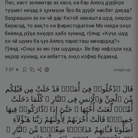
Пас, кист золимтар аз касе, ки бар Аллоҳ дурӯғро
туҳмат ниҳад ё ҳукмҳои Ӯро ба дурӯғ нисбат диҳад?
Баҳраашон аз он чӣ дар Китоб навишта шуд, онҳоро
бирасад, то вақто ки фиристодагони Мо назди онҳо
биёянд, рӯҳи онҳоро қабз кунанд, гӯянд: «Куҷо шуд
он чӣ шумо ба ҷуз Аллоҳ парастиш мекардед?».
Гӯянд: «Онҳо аз мо гум шуданд». Ва бар нафсҳои худ
иқрор кунанд, ки албатта, онҳо кофир будаанд.
7
:
37
тафсир
قَالَ
ٱدْخُلُوا۟
فِىٓ
أُمَمٍۢ
قَدْ
خَلَتْ
مِن
قَبْلِكُم
مِّنَ
ٱلْجِنِّ
وَٱلْإِنسِ
فِى
ٱلنَّارِ ۖ
كُلَّمَا
دَخَلَتْ
أُمَّةٌۭ
لَّعَنَتْ
أُخْتَهَا ۖ
حَتَّىٰٓ
إِذَا
ٱدَّارَكُوا۟
فِيهَا
جَمِيعًۭا
قَالَتْ
أُخْرَىٰهُمْ
لِأُولَىٰهُمْ
رَبَّنَا
هَـٰٓؤُلَآءِ
أَضَلُّونَا
فَـَٔاتِهِمْ
عَذَابًۭا
ضِعْفًۭا
مِّنَ
ٱلنَّارِ ۖ