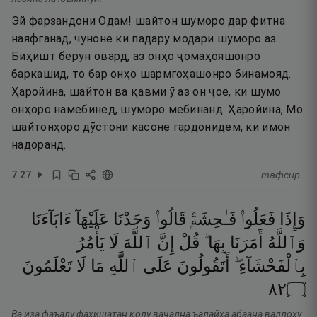
Эй фарзандони Одам! шайтон шуморо дар фитна
наяфганад, чуноне ки падару модари шуморо аз
Биҳишт берун овард, аз онҳо ҷомаҳояшонро
баркашид, то бар онҳо шармгоҳашонро бинамояд.
Ҳаройина, шайтон ва қавми ӯ аз он ҷое, ки шумо
онҳоро намебинед, шуморо мебинанд. Ҳаройина, Мо
шайтонҳоро дӯстони касоне гардонидем, ки имон
надоранд.
7
:
27
тафсир
وَإِذَا
فَعَلُوا۟
فَـٰحِشَةًۭ
قَالُوا۟
وَجَدْنَا
عَلَيْهَآ
ءَابَآءَنَا
وَٱللَّهُ
أَمَرَنَا
بِهَا ۗ
قُلْ
إِنَّ
ٱللَّهَ
لَا
يَأْمُرُ
بِٱلْفَحْشَآءِ ۖ
أَتَقُولُونَ
عَلَى
ٱللَّهِ
مَا
لَا
تَعْلَمُونَ
٢٨
۝
Ва иза фаъалу фаҳишатан қолу ваҷадна ъалайҳа абаана валлоҳу