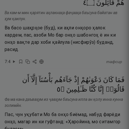
٤
۝
قَآئِلُونَ
هُمْ
Ва кам-м мин қарятин аҳлакнаҳа фаҷааҳа баъсуна байатан ав
ҳум қаилун.
Ва басо шаҳрҳое (буд), ки аҳли онҳоро ҳалок
кардем, пас, азоби Мо бар онҳо шабонгоҳ ё ин ки
онҳо вақте дар хоби қайлула (нисфирӯз) буданд,
расид.
7
:
4
тафсир
فَمَا
كَانَ
دَعْوَىٰهُمْ
إِذْ
جَآءَهُم
بَأْسُنَآ
إِلَّآ
أَن
٥
۝
ظَـٰلِمِينَ
كُنَّا
إِنَّا
قَالُوٓا۟
Фа ма кана даъваҳум из ҷааҳум баъсуна илла ан қолу инна кунна
золимӣн.
Пас, чун уқубати Мо ба онҳо биёмад, набуд фарёди
онҳо, магар ин ки гуфтанд: «Ҳаройина, мо ситамгор
будаем».