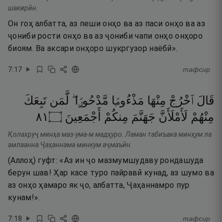
шакирӣн.
Он гоҳ албатта, аз пеши онҳо ва аз паси онҳо ва аз
ҷониби рости онҳо ва аз ҷониби чапи онҳо онҳоро
биоям. Ва аксари онҳоро шукргузор наёбӣ».
7
:
17
тафсир
قَالَ
ٱخْرُجْ
مِنْهَا
مَذْءُومًۭا
مَّدْحُورًۭا ۖ
لَّمَن
تَبِعَكَ
١٨
۝
أَجْمَعِينَ
مِنكُمْ
جَهَنَّمَ
لَأَمْلَأَنَّ
مِنْهُمْ
Қолахруҷ минҳа маз-ума-м мадҳуро. Ламан табиъака минҳум ла
амлаанна Ҷаҳаннама минкум аҷмаъӣн.
(Аллоҳ) гуфт: «Аз ин ҷо мазмумшудаву рондашуда
берун шав! Ҳар касе туро пайравӣ кунад, аз шумо ва
аз онҳо ҳамаро як ҷо, албатта, Ҷаҳаннамро пур
кунам!».
7
:
18
тафсир