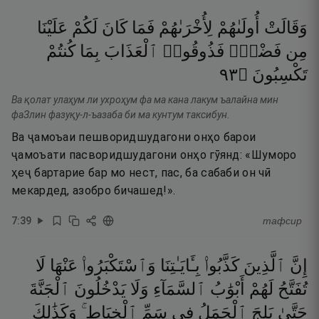
وَقَالَتْ
أُولَىٰهُمْ
لِأُخْرَىٰهُمْ
فَمَا
كَانَ
لَكُمْ
عَلَيْنَا
مِن
فَضْلٍۢ
فَذُوقُوا۟
ٱلْعَذَابَ
بِمَا
كُنتُمْ
٣٩
۝
تَكْسِبُونَ
Ва қолат улаҳум ли ухроҳум фа ма кана лакум ъалайна мин
фаЗлин фазуқу-л-ъазаба би ма кунтум таксибун.
Ва ҷамоъаи пешворидшудагони онҳо барои
ҷамоъати пасворидшудагони онҳо гӯянд: «Шуморо
ҳеҷ бартарие бар мо нест, пас, ба сабаби он чӣ
мекардед, азобро бичашед!».
7
:
39
тафсир
إِنَّ
ٱلَّذِينَ
كَذَّبُوا۟
بِـَٔايَـٰتِنَا
وَٱسْتَكْبَرُوا۟
عَنْهَا
لَا
تُفَتَّحُ
لَهُمْ
أَبْوَٰبُ
ٱلسَّمَآءِ
وَلَا
يَدْخُلُونَ
ٱلْجَنَّةَ
حَتَّىٰ
يَلِجَ
ٱلْجَمَلُ
فِى
سَمِّ
ٱلْخِيَاطِ ۚ
وَكَذَٰلِكَ