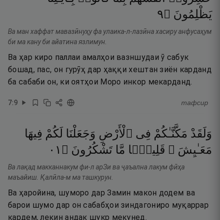
٩
۝
يَظْلِمُونَ
Ва ман хаффат мавазӣнуҳу фа улаика-л-лазӣна хасиру анфусаҳум
би ма кану би айатина язлимун.
Ва ҳар киро паллаи амалҳои вазншудаи ӯ сабук
бошад, пас, он гурӯҳ дар ҳаққи хештан зиён карданд
ба сабаби он, ки оятҳои Моро инкор мекарданд.
7
:
9
тафсир
وَلَقَدْ
مَكَّنَّـٰكُمْ
فِى
ٱلْأَرْضِ
وَجَعَلْنَا
لَكُمْ
فِيهَا
١٠
۝
تَشْكُرُونَ
مَّا
قَلِيلًۭا
مَعَـٰيِشَ ۗ
Ва лақад макканнакум фи-л арЗи ва ҷаъална лакум фӣҳа
маъайиш. Қалӣла-м ма ташкурун.
Ва ҳаройина, шуморо дар Замин макон додем ва
барои шумо дар он сабабҳои зиндагониро муқаррар
кардем, лекин андак шукр мекунед.