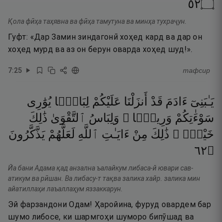
٢٥
۝
Қола фӣҳа таҳявна ва фӣҳа тамутуна ва минҳа тухраҷун.
Гуфт: «Дар Замин зиндагонӣ хоҳед кард ва дар он
хоҳед мурд ва аз он берун оварда хоҳед шуд!».
7
:
25
тафсир
يَـٰبَنِىٓ
ءَادَمَ
قَدْ
أَنزَلْنَا
عَلَيْكُمْ
لِبَاسًۭا
يُوَٰرِى
سَوْءَٰتِكُمْ
وَرِيشًۭا ۖ
وَلِبَاسُ
ٱلتَّقْوَىٰ
ذَٰلِكَ
خَيْرٌۭ ۚ
ذَٰلِكَ
مِنْ
ءَايَـٰتِ
ٱللَّهِ
لَعَلَّهُمْ
يَذَّكَّرُونَ
٢٦
۝
Йа бани Адама қад анзална ъалайкум либаса-й ювари сав-
атикум ва рӣшан. Ва либасу-т тақва залика хайр. залика мин
айатиллаҳи лаъаллаҳум яззаккарун.
Эй фарзандони Одам! Ҳаройина, фуруд овардем бар
шумо либосе, ки шармгоҳи шуморо бипӯшад ва