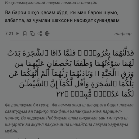
Ва қосамаҳума иннӣ лакума ламина-н-насиҳӣн.
Ва барои онҳо қасам хӯрд, ки ман барои шумо,
албатта, аз ҷумлаи шахсони насиҳаткунандаам.
7
:
21
тафсир
فَدَلَّىٰهُمَا
بِغُرُورٍۢ ۚ
فَلَمَّا
ذَاقَا
ٱلشَّجَرَةَ
بَدَتْ
لَهُمَا
سَوْءَٰتُهُمَا
وَطَفِقَا
يَخْصِفَانِ
عَلَيْهِمَا
مِن
وَرَقِ
ٱلْجَنَّةِ ۖ
وَنَادَىٰهُمَا
رَبُّهُمَآ
أَلَمْ
أَنْهَكُمَا
عَن
تِلْكُمَا
ٱلشَّجَرَةِ
وَأَقُل
لَّكُمَآ
إِنَّ
ٱلشَّيْطَـٰنَ
٢٢
۝
مُّبِينٌۭ
عَدُوٌّۭ
لَكُمَا
Фа даллаҳума би ғурур. Фа ламма зақа-ш-шаҷарата бадат лаҳума
саватуҳума ва тафиқо яхсифани ъалайҳима ми-в варақи-л-
ҷаннаҳ. Ва надаҳума Раббуҳума алам анҳакума ъан тилкума-ш-
шаҷарати ва ақул-л лакума инна ш-шайтона лакума ъадувву-м
мубӣн.