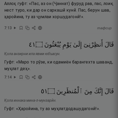
Аллоҳ гуфт: «Пас, аз он (Ҷаннат) фуруд рав, пас, лоиқ
нест туро, ки дар он саркашӣ кунӣ. Пас, берун шав,
ҳаройина, ту аз ҷумлаи хоршудагонӣ!».
7
:
13
тафсир
١٤
۝
يُبْعَثُونَ
يَوْمِ
إِلَىٰ
أَنظِرْنِىٓ
قَالَ
Қола анзирни ила явми юбъасун.
Гуфт: «Маро то рӯзе, ки одамиён барангехта шаванд,
муҳлат деҳ».
7
:
14
١٥
۝
ٱلْمُنظَرِينَ
مِنَ
إِنَّكَ
قَالَ
Қола иннака мина-л-мунзарӣн.
Гуфт: «Ҳаройина, ту аз муҳлатдодашудагонӣ!».