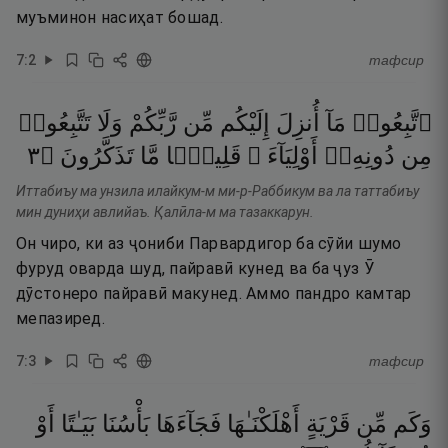
муъминон насиҳат бошад.
7
:
2
тафсир
ٱتَّبِعُوا۟
مَآ
أُنزِلَ
إِلَيْكُم
مِّن
رَّبِّكُمْ
وَلَا
تَتَّبِعُوا۟
٣
۝
تَذَكَّرُونَ
مَّا
قَلِيلًۭا
أَوْلِيَآءَ ۗ
دُونِهِۦٓ
مِن
Иттабиъу ма унзила илайкум-м ми-р-Раббикум ва ла таттабиъу
мин дуниҳи авлийаъ. Қалӣла-м ма тазаккарун.
Он чиро, ки аз ҷониби Парвардигор ба сӯйи шумо
фуруд оварда шуд, пайравӣ кунед ва ба ҷуз Ӯ
дӯстонеро пайравӣ макунед. Аммо пандро камтар
мепазиред.
7
:
3
тафсир
وَكَم
مِّن
قَرْيَةٍ
أَهْلَكْنَـٰهَا
فَجَآءَهَا
بَأْسُنَا
بَيَـٰتًا
أَوْ