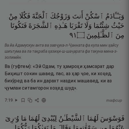
وَيَـٰٓـَٔادَمُ
ٱسْكُنْ
أَنتَ
وَزَوْجُكَ
ٱلْجَنَّةَ
فَكُلَا
مِنْ
حَيْثُ
شِئْتُمَا
وَلَا
تَقْرَبَا
هَـٰذِهِ
ٱلشَّجَرَةَ
فَتَكُونَا
١٩
۝
ٱلظَّـٰلِمِينَ
مِنَ
Ва йа Адамускун анта ва завҷука-л-Ҷанната фа кула мин ҳайсу
шиътума ва ла тақраба ҳазиҳи-ш-шаҷарата фа такуна мина-з-
золимӣн.
Ва (гуфтем): «Эй Одам, ту ҳамроҳи ҳамсарат дар
Биҳишт сокин шавед, пас, аз ҳар ҷое, ки хоҳед,
бихӯред ва ба ин дарахт наздик машавед, ки аз
ҷумлаи ситамгорон хоҳед шуд».
7
:
19
тафсир
فَوَسْوَسَ
لَهُمَا
ٱلشَّيْطَـٰنُ
لِيُبْدِىَ
لَهُمَا
مَا
وُۥرِىَ
عَنْهُمَا
مِن
سَوْءَٰتِهِمَا
وَقَالَ
مَا
نَهَىٰكُمَا
رَبُّكُمَا