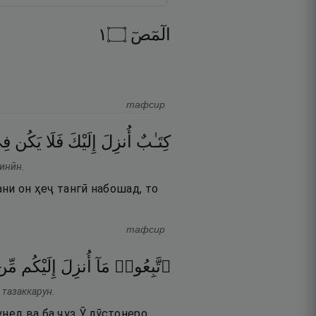
١
۝
الٓمٓصٓ
тафсир
كِتَـٰبٌ
أُنزِلَ
إِلَيْكَ
فَلَا
يَكُن
فِ
минӣн.
ани он ҳеҷ тангӣ набошад, то
тафсир
ٱتَّبِعُوا۟
مَآ
أُنزِلَ
إِلَيْكُم
مِّن
 тазаккарун.
унед ва ба ҷуз Ӯ дӯстонеро