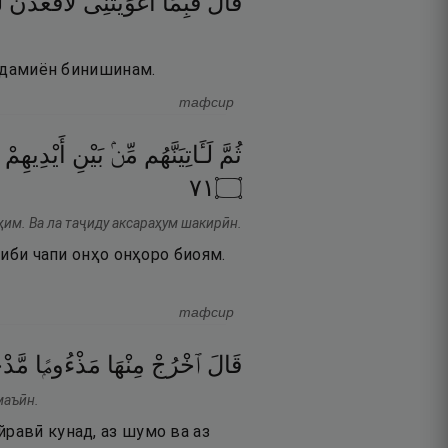
قَالَ
فَبِمَآ
أَغْوَيْتَنِى
لَأَقْعُدَنَّ
ل
 одамиён бинишинам.
тафсир
ثُمَّ
لَـَٔاتِيَنَّهُم
مِّنۢ
بَيْنِ
أَيْدِيهِمْ
١٧
۝
им. Ва ла таҷиду аксараҳум шакирӣн.
ниби чапи онҳо онҳоро биоям.
тафсир
قَالَ
ٱخْرُجْ
مِنْهَا
مَذْءُومًۭا
مَّد ۖ
маъӣн.
йравӣ кунад, аз шумо ва аз