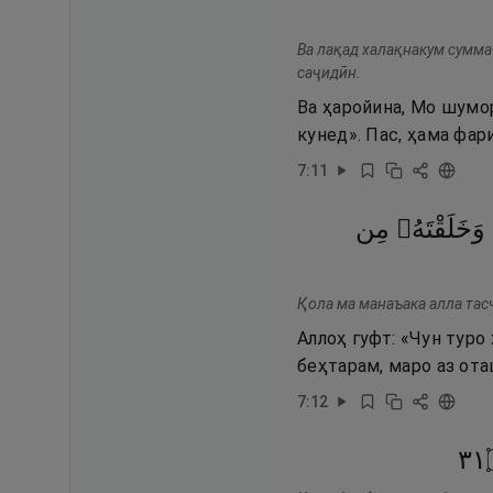
Ва лақад халақнакум сумма
саҷидӣн.
Ва ҳаройина, Мо шумо
кунед». Пас, ҳама фар
7
:
11
وَخَلَقْتَهُۥ
مِن
Қола ма манаъака алла тасҷ
Аллоҳ гуфт: «Чун туро 
беҳтарам, маро аз ота
7
:
12
١٣