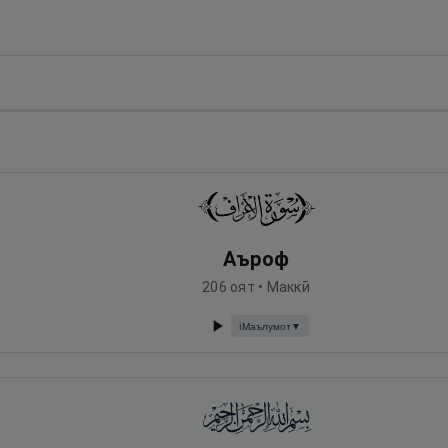
Аъроф
206
оят •
Маккӣ
Маълумот
▼
ℹ️