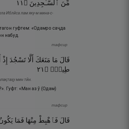
١١
۝
ٱلسَّـٰجِدِينَ
مِّنَ
ла Иблӣса лам яку-м мина-с-
тагон гуфтем: «Одамро саҷда
он набуд.
тафсир
قَالَ
مَا
مَنَعَكَ
أَلَّا
تَسْجُدَ
إِذْ
ۖ
١٢
۝
طِينٍۢ
алақтаҳу мин тӣн.
». Гуфт: «Ман аз ӯ (Одам)
тафсир
قَالَ
فَٱهْبِطْ
مِنْهَا
فَمَا
يَكُونُ