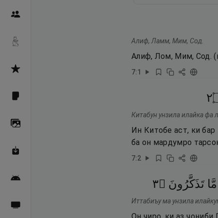
Пайғамбарон
Алиф, Ламм, Мим, Сод.
Дуоҳо
Алиф, Лом, Мим, Сод. 
Асмоул Ҳусно
7
:
1
٢
Фарзи айн
Китабун унзила илайка фа л
Галерея
Ин Китобе аст, ки бар
ба он мардумро тарсо
Махзани Маърифат
7
:
2
Барномаи мобилӣ
٣
۝
تَذَكَّرُونَ
مَّا
Иттабиъу ма унзила илайку
Пахшҳои зинда
Он чиро, ки аз ҷониби