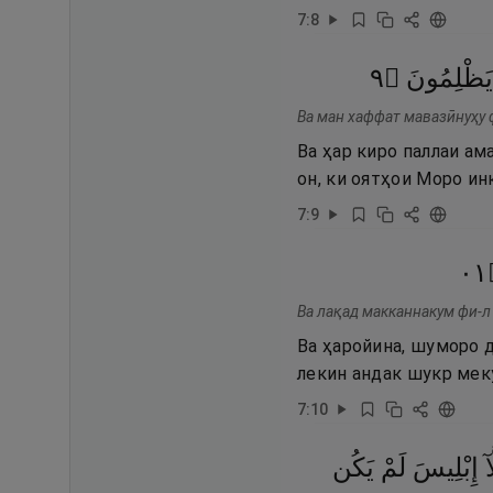
7
:
8
٩
۝
يَظْلِمُونَ
Ва ман хаффат мавазӣнуҳу ф
Ва ҳар киро паллаи ам
он, ки оятҳои Моро ин
7
:
9
١٠
Ва лақад макканнакум фи-л
Ва ҳаройина, шуморо 
лекин андак шукр мек
7
:
10
آ
إِبْلِيسَ
لَمْ
يَكُن