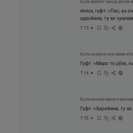
Қола фаҳбит минҳа фа ма я
Аллоҳ гуфт: «Пас, аз о
ҳаройина, ту аз ҷумла
7
:
13
Қола анзирни ила явми юб
Гуфт: «Маро то рӯзе, 
7
:
14
Қола иннака мина-л-мунзар
Гуфт: «Ҳаройина, ту а
7
:
15