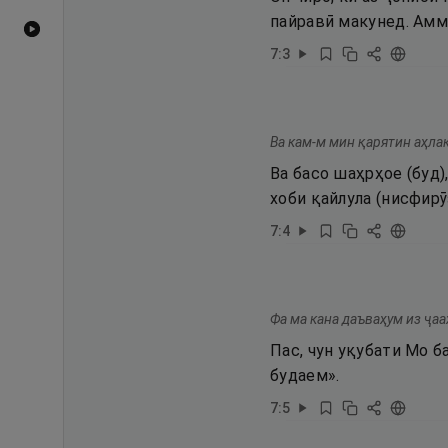
пайравӣ макунед. Амм
Видеоҳои YouTube
7
:
3
Ва кам-м мин қарятин аҳлак
Ва басо шаҳрҳое (буд)
хоби қайлула (нисфирӯ
7
:
4
Фа ма кана даъваҳум из ҷаа
Пас, чун уқубати Мо б
будаем».
7
:
5