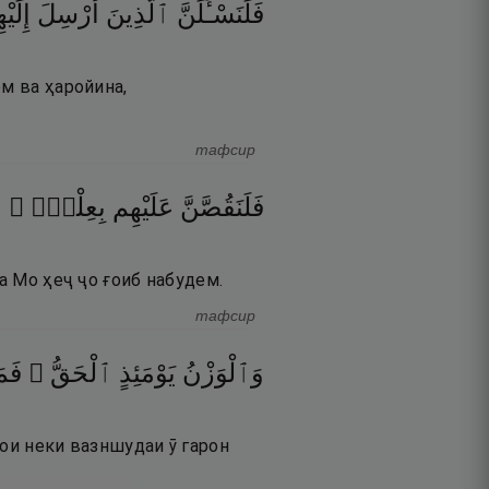
فَلَنَسْـَٔلَنَّ
ٱلَّذِينَ
أُرْسِلَ
إِلَيْ
м ва ҳаройина,
тафсир
فَلَنَقُصَّنَّ
عَلَيْهِم
بِعِلْمٍۢ ۖ
و
а Мо ҳеҷ ҷо ғоиб набудем.
тафсир
وَٱلْوَزْنُ
يَوْمَئِذٍ
ٱلْحَقُّ ۚ
فَم
ҳои неки вазншудаи ӯ гарон