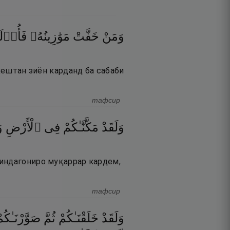
وَمَنْ
خَفَّتْ
مَوَٰزِينُهُۥ
فَأُو۟لَـ
 хештан зиён карданд ба сабаби
тафсир
وَلَقَدْ
مَكَّنَّـٰكُمْ
فِى
ٱلْأَرْضِ
و
зиндагониро муқаррар кардем,
тафсир
وَلَقَدْ
خَلَقْنَـٰكُمْ
ثُمَّ
صَوَّرْنَـٰكُم