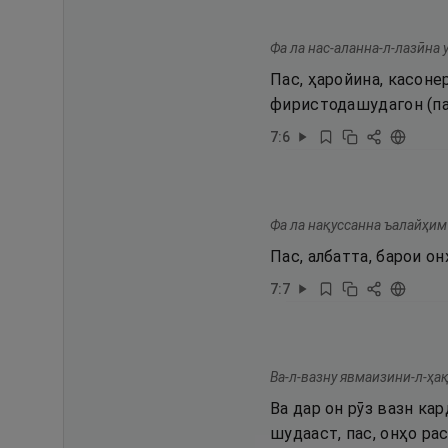
Фа ла нас-аланна-л-лазӣна 
Пас, ҳаройина, касоне
фиристодашудагон (па
7
:
6
Фа ла нақуссанна ъалайҳим 
Пас, албатта, барои о
7
:
7
Ва-л-вазну явмаизини-л-ҳақ
Ва дар он рӯз вазн ка
шудааст, пас, онҳо ра