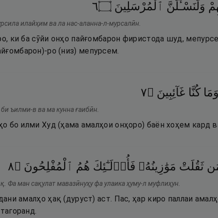
٦
۝
ٱلْمُرْسَلِينَ
وَلَنَسْـَٔلَنَّ
هِمْ
урсила илайҳим ва ла нас-аланна-л-мурсалӣн.
ро, ки ба сӯйи онҳо пайғомбарон фиристода шуд, мепурсе
йғомбарон)-ро (низ) мепурсем.
٧
۝
غَآئِبِينَ
كُنَّا
َمَا
би ъилми-в ва ма кунна ғаибӣн.
нҳо бо илми Худ (ҳама амалҳои онҳоро) баён хоҳем кард в
٨
۝
ٱلْمُفْلِحُونَ
هُمُ
فَأُو۟لَـٰٓئِكَ
مَوَٰزِينُهُۥ
ثَقُلَتْ
َن
қ. Фа ман сақулат мавазӣнуҳу фа улаика ҳуму-л муфлиҳун.
рдани амалҳо ҳақ (дуруст) аст. Пас, ҳар киро паллаи амал
стагоранд.