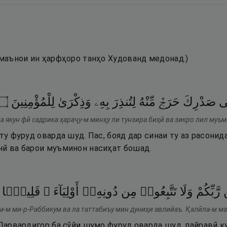
(маънои ин ҳарфҳоро танҳо Худованд медонад.)
۝
لِلْمُؤْمِنِينَ
وَذِكْرَىٰ
بِهِۦ
لِتُنذِرَ
مِّنْهُ
حَرَجٌۭ
صَدْرِكَ
ى
а якун фӣ садрика ҳараҷу-м минҳу ли тунзира биҳӣ ва зикро лил муъ
 ту фуруд оварда шуд. Пас, бояд дар синаи ту аз расонид
нӣ ва барои муъминон насиҳат бошад.
رَّبِّكُمْ
وَلَا
تَتَّبِعُوا۟
مِن
دُونِهِۦٓ
أَوْلِيَآءَ ۗ
قَلِيلًۭا
м-м ми-р-Раббикум ва ла таттабиъу мин дуниҳи авлийаъ. Қалӣла-м ма
 Парвардигор ба сӯйи шумо фуруд оварда шуд, пайравӣ к