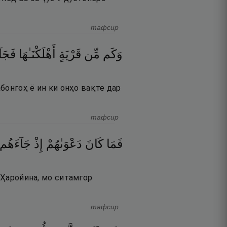
тафсир
وَكَم
مِّن
قَرْيَةٍ
أَهْلَكْنَـٰهَا
فَجَآ
абонгоҳ ё ин ки онҳо вақте дар
тафсир
فَمَا
كَانَ
دَعْوَىٰهُمْ
إِذْ
جَآءَهُم
 «Ҳаройина, мо ситамгор
тафсир