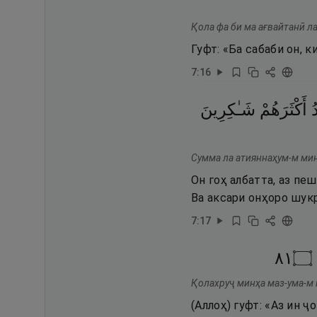
Қола фа би ма ағвайтанӣ л
Гуфт: «Ба сабаби он, 
7
:
16
ُ
أَكْثَرَهُمْ
شَـٰكِرِينَ
Сумма ла атияннаҳум-м мин
Он гоҳ албатта, аз пе
Ва аксари онҳоро шукр
7
:
17
١٨
۝
Қолахруҷ минҳа маз-ума-м
(Аллоҳ) гуфт: «Аз ин 