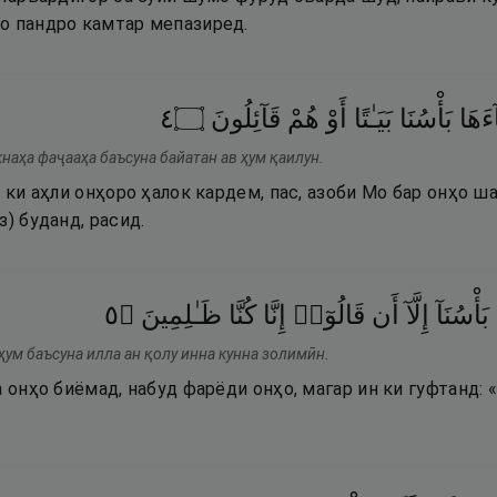
о пандро камтар мепазиред.
٤
۝
قَآئِلُونَ
هُمْ
أَوْ
بَيَـٰتًا
بَأْسُنَا
ءَهَا
наҳа фаҷааҳа баъсуна байатан ав ҳум қаилун.
, ки аҳли онҳоро ҳалок кардем, пас, азоби Мо бар онҳо ш
з) буданд, расид.
٥
۝
ظَـٰلِمِينَ
كُنَّا
إِنَّا
قَالُوٓا۟
أَن
إِلَّآ
بَأْسُنَآ
ҳум баъсуна илла ан қолу инна кунна золимӣн.
а онҳо биёмад, набуд фарёди онҳо, магар ин ки гуфтанд: