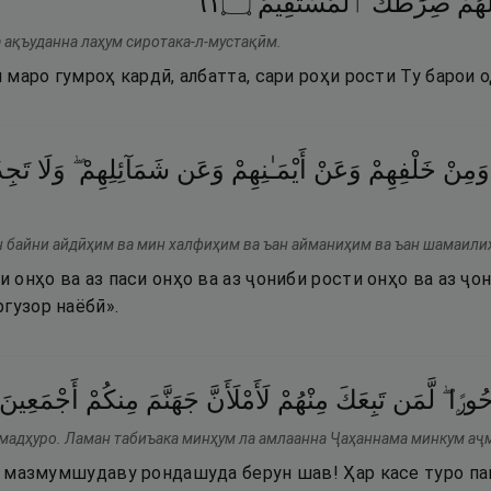
١٦
۝
ٱلْمُسْتَقِيمَ
صِرَٰطَكَ
َهُمْ
а ақъуданна лаҳум сиротака-л-мустақӣм.
ки маро гумроҳ кардӣ, албатта, сари роҳи рости Ту барои
وَمِنْ
خَلْفِهِمْ
وَعَنْ
أَيْمَـٰنِهِمْ
وَعَن
شَمَآئِلِهِمْ ۖ
وَلَا
تَجِد
 байни айдӣҳим ва мин халфиҳим ва ъан айманиҳим ва ъан шамаилиҳ
ши онҳо ва аз паси онҳо ва аз ҷониби рости онҳо ва аз ҷо
гузор наёбӣ».
ْحُورًۭا
لَّمَن
تَبِعَكَ
مِنْهُمْ
لَأَمْلَأَنَّ
جَهَنَّمَ
مِنكُمْ
أَجْمَعِينَ
 мадҳуро. Ламан табиъака минҳум ла амлаанна Ҷаҳаннама минкум аҷ
ҷо мазмумшудаву рондашуда берун шав! Ҳар касе туро па