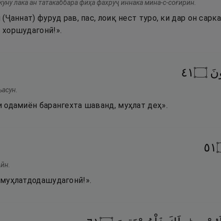
куну лака ан татакаббара фӣҳа фахруҷ иннака мина-с-соғирӣн.
н (Ҷаннат) фуруд рав, пас, лоиқ нест туро, ки дар он сарк
и хоршудагонӣ!».
١٤
۝
ونَ
ъасун.
ки одамиён барангехта шаванд, муҳлат деҳ».
١٥
ӣн.
з муҳлатдодашудагонӣ!».