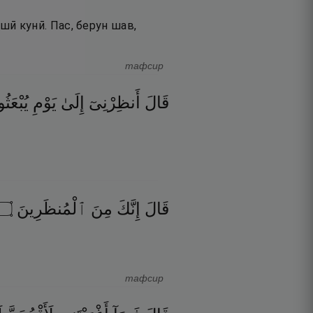
ашӣ кунӣ. Пас, берун шав,
тафсир
قَالَ
أَنظِرْنِىٓ
إِلَىٰ
يَوْمِ
يُبْعَثُ
۝
ٱلْمُنظَرِينَ
مِنَ
إِنَّكَ
قَالَ
тафсир