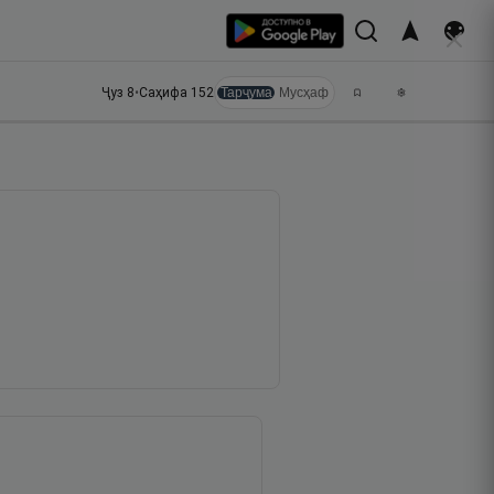
Ҷуз
8
•
Саҳифа
152
Тарҷума
Мусҳаф