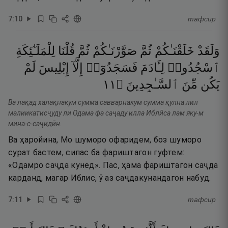
7
:
10
тафсир
وَلَقَدْ
خَلَقْنَـٰكُمْ
ثُمَّ
صَوَّرْنَـٰكُمْ
ثُمَّ
قُلْنَا
لِلْمَلَـٰٓئِكَةِ
ٱسْجُدُوا۟
لِـَٔادَمَ
فَسَجَدُوٓا۟
إِلَّآ
إِبْلِيسَ
لَمْ
١١
۝
ٱلسَّـٰجِدِينَ
مِّنَ
يَكُن
Ва лақад халақнакум сумма савварнакум сумма қулна лил
малиикатисҷуду ли Одама фа саҷаду илла Иблӣса лам яку-м
мина-с-саҷидӣн.
Ва ҳаройина, Мо шуморо офаридем, боз шуморо
сурат бастем, сипас ба фариштагон гуфтем:
«Одамро саҷда кунед». Пас, ҳама фариштагон саҷда
карданд, магар Иблис, ӯ аз саҷдакунандагон набуд.
7
:
11
тафсир