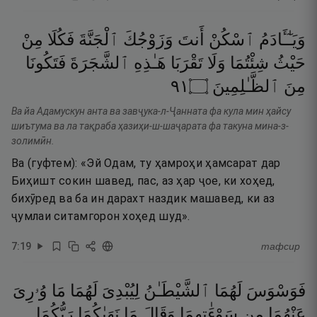
وَيَـٰٓـَٔادَمُ
ٱسْكُنْ
أَنتَ
وَزَوْجُكَ
ٱلْجَنَّةَ
فَكُلَا
مِنْ
حَيْثُ
شِئْتُمَا
وَلَا
تَقْرَبَا
هَـٰذِهِ
ٱلشَّجَرَةَ
فَتَكُونَا
١٩
۝
ٱلظَّـٰلِمِينَ
مِنَ
Ва йа Адамускун анта ва завҷука-л-Ҷанната фа кула мин ҳайсу
шиътума ва ла тақраба ҳазиҳи-ш-шаҷарата фа такуна мина-з-
золимӣн.
Ва (гуфтем): «Эй Одам, ту ҳамроҳи ҳамсарат дар
Биҳишт сокин шавед, пас, аз ҳар ҷое, ки хоҳед,
бихӯред ва ба ин дарахт наздик машавед, ки аз
ҷумлаи ситамгорон хоҳед шуд».
7
:
19
тафсир
فَوَسْوَسَ
لَهُمَا
ٱلشَّيْطَـٰنُ
لِيُبْدِىَ
لَهُمَا
مَا
وُۥرِىَ
عَنْهُمَا
مِن
سَوْءَٰتِهِمَا
وَقَالَ
مَا
نَهَىٰكُمَا
رَبُّكُمَا