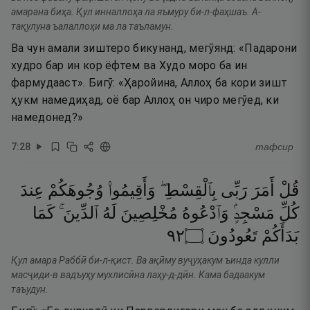
амарана биҳа. Қул инналлоҳа ла яъмуру би-л-фаҳшаъ. А-
тақулуна ъалаллоҳи ма ла таъламун.
Ва чун амали зиштеро бикунанд, мегӯянд: «Падарони
худро бар ин кор ёфтем ва Худо моро ба ин
фармудааст». Бигӯ: «Ҳаройина, Аллоҳ ба кори зишт
ҳукм намедиҳад, оё бар Аллоҳ он чиро мегӯед, ки
намедонед?»
7
:
28
тафсир
قُلْ
أَمَرَ
رَبِّى
بِٱلْقِسْطِ ۖ
وَأَقِيمُوا۟
وُجُوهَكُمْ
عِندَ
كُلِّ
مَسْجِدٍۢ
وَٱدْعُوهُ
مُخْلِصِينَ
لَهُ
ٱلدِّينَ ۚ
كَمَا
٢٩
۝
تَعُودُونَ
بَدَأَكُمْ
Қул амара Раббӣ би-л-қист. Ва ақӣму вуҷуҳакум ъинда кулли
масҷиди-в вадъуҳу мухлисӣна лаҳу-д-дӣн. Кама бадаакум
таъудун.