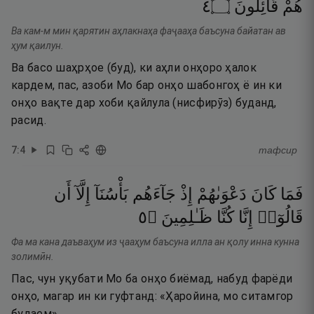
٤
۝
قَآئِلُونَ
هُمْ
Ва кам-м мин қарятин аҳлакнаҳа фаҷааҳа баъсуна байатан ав
ҳум қаилун.
Ва басо шаҳрҳое (буд), ки аҳли онҳоро ҳалок
кардем, пас, азоби Мо бар онҳо шабонгоҳ ё ин ки
онҳо вақте дар хоби қайлула (нисфирӯз) буданд,
расид.
7
:
4
тафсир
فَمَا
كَانَ
دَعْوَىٰهُمْ
إِذْ
جَآءَهُم
بَأْسُنَآ
إِلَّآ
أَن
٥
۝
ظَـٰلِمِينَ
كُنَّا
إِنَّا
قَالُوٓا۟
Фа ма кана даъваҳум из ҷааҳум баъсуна илла ан қолу инна кунна
золимӣн.
Пас, чун уқубати Мо ба онҳо биёмад, набуд фарёди
онҳо, магар ин ки гуфтанд: «Ҳаройина, мо ситамгор
будаем».