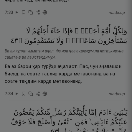
7
:
33
тафсир
وَلِكُلِّ
أُمَّةٍ
أَجَلٌۭ ۖ
فَإِذَا
جَآءَ
أَجَلُهُمْ
لَا
٣٤
۝
يَسْتَقْدِمُونَ
وَلَا
سَاعَةًۭ ۖ
يَسْتَأْخِرُونَ
Ва ли кулли умматин аҷал. Фа иза ҷаа аҷалуҳум ла ястаъхируна
саъата-в ва ла ястақдимун.
Ва аз барои ҳар гурӯҳе аҷал аст. Пас, чун аҷалашон
биёяд, на соате таъхир карда метавонанд ва на
соате тақдим карда метавонанд.
7
:
34
тафсир
يَـٰبَنِىٓ
ءَادَمَ
إِمَّا
يَأْتِيَنَّكُمْ
رُسُلٌۭ
مِّنكُمْ
يَقُصُّونَ
عَلَيْكُمْ
ءَايَـٰتِى ۙ
فَمَنِ
ٱتَّقَىٰ
وَأَصْلَحَ
فَلَا
خَوْفٌ
٣٥
۝
يَحْزَنُونَ
هُمْ
وَلَا
عَلَيْهِمْ