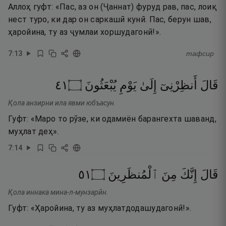
Аллоҳ гуфт: «Пас, аз он (Ҷаннат) фуруд рав, пас, лоиқ
нест туро, ки дар он саркашӣ кунӣ. Пас, берун шав,
ҳаройина, ту аз ҷумлаи хоршудагонӣ!».
7
:
13
тафсир
١٤
۝
يُبْعَثُونَ
يَوْمِ
إِلَىٰ
أَنظِرْنِىٓ
قَالَ
Қола анзирни ила явми юбъасун.
Гуфт: «Маро то рӯзе, ки одамиён барангехта шаванд,
муҳлат деҳ».
7
:
14
١٥
۝
ٱلْمُنظَرِينَ
مِنَ
إِنَّكَ
قَالَ
Қола иннака мина-л-мунзарӣн.
Гуфт: «Ҳаройина, ту аз муҳлатдодашудагонӣ!».