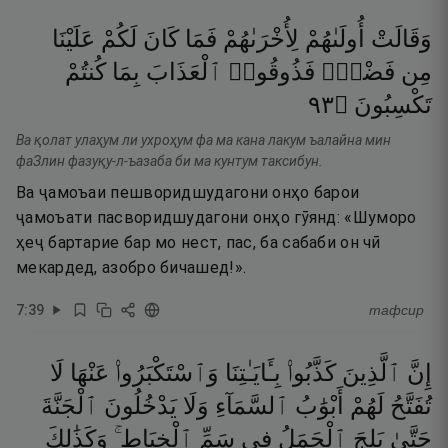
وَقَالَتْ
أُولَىٰهُمْ
لِأُخْرَىٰهُمْ
فَمَا
كَانَ
لَكُمْ
عَلَيْنَا
مِن
فَضْلٍۢ
فَذُوقُوا۟
ٱلْعَذَابَ
بِمَا
كُنتُمْ
٣٩
۝
تَكْسِبُونَ
Ва қолат улаҳум ли ухроҳум фа ма кана лакум ъалайна мин
фаЗлин фазуқу-л-ъазаба би ма кунтум таксибун.
Ва ҷамоъаи пешворидшудагони онҳо барои
ҷамоъати пасворидшудагони онҳо гӯянд: «Шуморо
ҳеҷ бартарие бар мо нест, пас, ба сабаби он чӣ
мекардед, азобро бичашед!».
7
:
39
тафсир
إِنَّ
ٱلَّذِينَ
كَذَّبُوا۟
بِـَٔايَـٰتِنَا
وَٱسْتَكْبَرُوا۟
عَنْهَا
لَا
تُفَتَّحُ
لَهُمْ
أَبْوَٰبُ
ٱلسَّمَآءِ
وَلَا
يَدْخُلُونَ
ٱلْجَنَّةَ
حَتَّىٰ
يَلِجَ
ٱلْجَمَلُ
فِى
سَمِّ
ٱلْخِيَاطِ ۚ
وَكَذَٰلِكَ