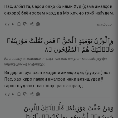
Пас, албатта, барои онҳо бо илми Худ (ҳама амалҳои
онҳоро) баён хоҳем кард ва Мо ҳеҷ ҷо ғоиб набудем.
7
:
7
тафсир
وَٱلْوَزْنُ
يَوْمَئِذٍ
ٱلْحَقُّ ۚ
فَمَن
ثَقُلَتْ
مَوَٰزِينُهُۥ
٨
۝
ٱلْمُفْلِحُونَ
هُمُ
فَأُو۟لَـٰٓئِكَ
Ва-л-вазну явмаизини-л-ҳаққ. Фа ман сақулат мавазӣнуҳу фа
улаика ҳуму-л муфлиҳун.
Ва дар он рӯз вазн кардани амалҳо ҳақ (дуруст) аст.
Пас, ҳар киро паллаи амалҳои неки вазншудаи ӯ
гарон шудааст, пас, онҳо растагоранд.
7
:
8
وَمَنْ
خَفَّتْ
مَوَٰزِينُهُۥ
فَأُو۟لَـٰٓئِكَ
ٱلَّذِينَ
خَسِرُوٓا۟
أَنفُسَهُم
بِمَا
كَانُوا۟
بِـَٔايَـٰتِنَا