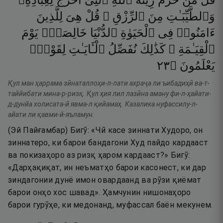
قُلْ
مَنْ
حَرَّمَ
زِينَةَ
ٱللَّهِ
ٱلَّتِىٓ
أَخْرَجَ
لِعِبَادِهِۦ
وَٱلطَّيِّبَـٰتِ
مِنَ
ٱلرِّزْقِ ۚ
قُلْ
هِىَ
لِلَّذِينَ
ءَامَنُوا۟
فِى
ٱلْحَيَوٰةِ
ٱلدُّنْيَا
خَالِصَةًۭ
يَوْمَ
ٱلْقِيَـٰمَةِ ۗ
كَذَٰلِكَ
نُفَصِّلُ
ٱلْـَٔايَـٰتِ
لِقَوْمٍۢ
٣٢
۝
يَعْلَمُونَ
Қул ман ҳаррама зӣнаталлоҳи-л-лати ахраҷа ли ъибадиҳӣ ва-т-
таййибати мина-р-ризқ. Қул ҳия лил лазӣна аману фи-л-ҳайати-
д-дунйа холисата-й явма-л қийамаҳ. Казалика нуфассилу-л-
айати ли қавми-й-яъламун.
(Эй Пайғамбар) Бигӯ: «Чӣ касе зиннати Худоро, он
зиннатеро, ки барои бандагони Худ пайдо кардааст
ва покизаҳоро аз ризқ ҳаром кардааст?» Бигӯ:
«Дарҳақиқат, ин неъматҳо барои касонест, ки дар
зиндагонии дунё имон овардаанд ва рӯзи қиёмат
барои онҳо хос шавад». Ҳамчунин нишонаҳоро
барои гурӯҳе, ки медонанд, муфассал баён мекунем.