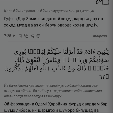
٢٥
۝
Қола фӣҳа таҳявна ва фӣҳа тамутуна ва минҳа тухраҷун.
Гуфт: «Дар Замин зиндагонӣ хоҳед кард ва дар он
хоҳед мурд ва аз он берун оварда хоҳед шуд!».
7
:
25
тафсир
يَـٰبَنِىٓ
ءَادَمَ
قَدْ
أَنزَلْنَا
عَلَيْكُمْ
لِبَاسًۭا
يُوَٰرِى
سَوْءَٰتِكُمْ
وَرِيشًۭا ۖ
وَلِبَاسُ
ٱلتَّقْوَىٰ
ذَٰلِكَ
خَيْرٌۭ ۚ
ذَٰلِكَ
مِنْ
ءَايَـٰتِ
ٱللَّهِ
لَعَلَّهُمْ
يَذَّكَّرُونَ
٢٦
۝
Йа бани Адама қад анзална ъалайкум либаса-й ювари сав-
атикум ва рӣшан. Ва либасу-т тақва залика хайр. залика мин
айатиллаҳи лаъаллаҳум яззаккарун.
Эй фарзандони Одам! Ҳаройина, фуруд овардем бар
шумо либосе, ки шармгоҳи шуморо бипӯшад ва