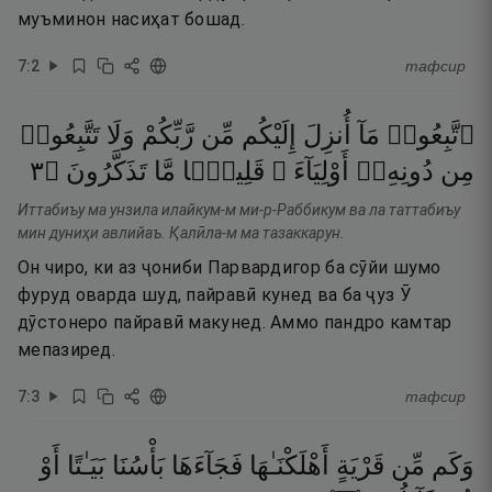
муъминон насиҳат бошад.
7
:
2
тафсир
ٱتَّبِعُوا۟
مَآ
أُنزِلَ
إِلَيْكُم
مِّن
رَّبِّكُمْ
وَلَا
تَتَّبِعُوا۟
٣
۝
تَذَكَّرُونَ
مَّا
قَلِيلًۭا
أَوْلِيَآءَ ۗ
دُونِهِۦٓ
مِن
Иттабиъу ма унзила илайкум-м ми-р-Раббикум ва ла таттабиъу
мин дуниҳи авлийаъ. Қалӣла-м ма тазаккарун.
Он чиро, ки аз ҷониби Парвардигор ба сӯйи шумо
фуруд оварда шуд, пайравӣ кунед ва ба ҷуз Ӯ
дӯстонеро пайравӣ макунед. Аммо пандро камтар
мепазиред.
7
:
3
тафсир
وَكَم
مِّن
قَرْيَةٍ
أَهْلَكْنَـٰهَا
فَجَآءَهَا
بَأْسُنَا
بَيَـٰتًا
أَوْ