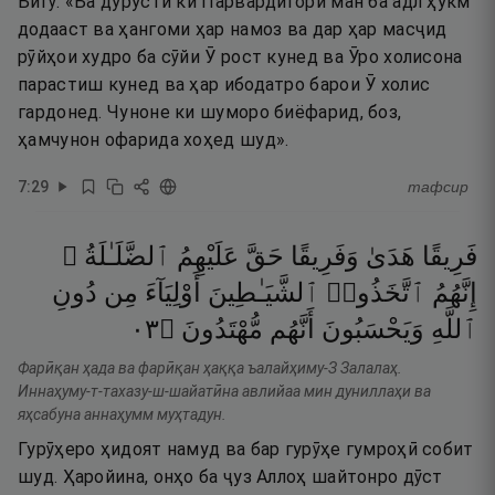
Бигӯ: «Ба дурустӣ ки Парвардигори ман ба адл ҳукм
додааст ва ҳангоми ҳар намоз ва дар ҳар масҷид
рӯйҳои худро ба сӯйи Ӯ рост кунед ва Ӯро холисона
парастиш кунед ва ҳар ибодатро барои Ӯ холис
гардонед. Чуноне ки шуморо биёфарид, боз,
ҳамчунон офарида хоҳед шуд».
7
:
29
тафсир
فَرِيقًا
هَدَىٰ
وَفَرِيقًا
حَقَّ
عَلَيْهِمُ
ٱلضَّلَـٰلَةُ ۗ
إِنَّهُمُ
ٱتَّخَذُوا۟
ٱلشَّيَـٰطِينَ
أَوْلِيَآءَ
مِن
دُونِ
٣٠
۝
مُّهْتَدُونَ
أَنَّهُم
وَيَحْسَبُونَ
ٱللَّهِ
Фарӣқан ҳада ва фарӣқан ҳаққа ъалайҳиму-З Залалаҳ.
Иннаҳуму-т-тахазу-ш-шайатӣна авлийаа мин дуниллаҳи ва
яҳсабуна аннаҳумм муҳтадун.
Гурӯҳеро ҳидоят намуд ва бар гурӯҳе гумроҳӣ собит
шуд. Ҳаройина, онҳо ба ҷуз Аллоҳ шайтонро дӯст