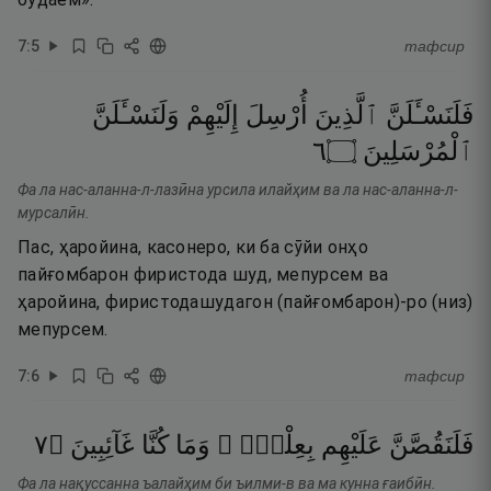
7
:
5
тафсир
فَلَنَسْـَٔلَنَّ
ٱلَّذِينَ
أُرْسِلَ
إِلَيْهِمْ
وَلَنَسْـَٔلَنَّ
٦
۝
ٱلْمُرْسَلِينَ
Фа ла нас-аланна-л-лазӣна урсила илайҳим ва ла нас-аланна-л-
мурсалӣн.
Пас, ҳаройина, касонеро, ки ба сӯйи онҳо
пайғомбарон фиристода шуд, мепурсем ва
ҳаройина, фиристодашудагон (пайғомбарон)-ро (низ)
мепурсем.
7
:
6
тафсир
٧
۝
غَآئِبِينَ
كُنَّا
وَمَا
بِعِلْمٍۢ ۖ
عَلَيْهِم
فَلَنَقُصَّنَّ
Фа ла нақуссанна ъалайҳим би ъилми-в ва ма кунна ғаибӣн.