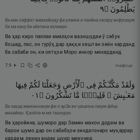
٩
۝
يَظْلِمُونَ
Ва ман хаффат мавазӣнуҳу фа улаика-л-лазӣна хасиру анфусаҳум
би ма кану би айатина язлимун.
Ва ҳар киро паллаи амалҳои вазншудаи ӯ сабук
бошад, пас, он гурӯҳ дар ҳаққи хештан зиён карданд
ба сабаби он, ки оятҳои Моро инкор мекарданд.
7
:
9
тафсир
وَلَقَدْ
مَكَّنَّـٰكُمْ
فِى
ٱلْأَرْضِ
وَجَعَلْنَا
لَكُمْ
فِيهَا
١٠
۝
تَشْكُرُونَ
مَّا
قَلِيلًۭا
مَعَـٰيِشَ ۗ
Ва лақад макканнакум фи-л арЗи ва ҷаъална лакум фӣҳа
маъайиш. Қалӣла-м ма ташкурун.
Ва ҳаройина, шуморо дар Замин макон додем ва
барои шумо дар он сабабҳои зиндагониро муқаррар
кардем, лекин андак шукр мекунед.