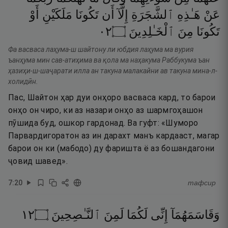
عَنْ
هَـٰذِهِ
ٱلشَّجَرَةِ
إِلَّآ
أَن
تَكُونَا
مَلَكَيْنِ
أَوْ
٢٠
۝
ٱلْخَـٰلِدِينَ
مِنَ
تَكُونَا
Фа васваса лаҳума-ш шайтону ли юбдия лаҳума ма вурия
ъанҳума мин сав-атиҳима ва қола ма наҳакума Раббукума ъан
ҳазиҳи-ш-шаҷарати илла ан такуна малакайни ав такуна мина-л-
холидӣн.
Пас, Шайтон ҳар дуи онҳоро васваса кард, то барои
онҳо он чиро, ки аз назари онҳо аз шармгоҳашон
пӯшида буд, ошкор гардонад. Ва гуфт: «Шуморо
Парвардигоратон аз ин дарахт манъ кардааст, магар
барои он ки (мабодо) ду фаришта ё аз бошандагони
ҷовид шавед».
7
:
20
тафсир
٢١
۝
ٱلنَّـٰصِحِينَ
لَمِنَ
لَكُمَا
إِنِّى
وَقَاسَمَهُمَآ