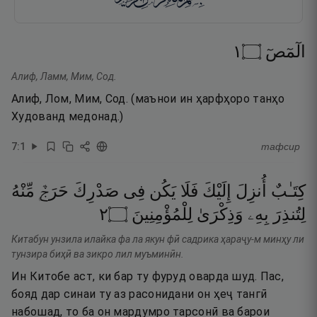
١
۝
الٓمٓصٓ
Алиф, Ламм, Мим, Сод.
Алиф, Лом, Мим, Сод. (маънои ин ҳарфҳоро танҳо
Худованд медонад.)
7
:
1
тафсир
كِتَـٰبٌ
أُنزِلَ
إِلَيْكَ
فَلَا
يَكُن
فِى
صَدْرِكَ
حَرَجٌۭ
مِّنْهُ
٢
۝
لِلْمُؤْمِنِينَ
وَذِكْرَىٰ
بِهِۦ
لِتُنذِرَ
Китабун унзила илайка фа ла якун фӣ садрика ҳараҷу-м минҳу ли
тунзира биҳӣ ва зикро лил муъминӣн.
Ин Китобе аст, ки бар ту фуруд оварда шуд. Пас,
бояд дар синаи ту аз расонидани он ҳеҷ тангӣ
набошад, то ба он мардумро тарсонӣ ва барои