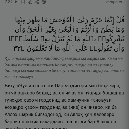
7
:
32
тафсир
قُلْ
إِنَّمَا
حَرَّمَ
رَبِّىَ
ٱلْفَوَٰحِشَ
مَا
ظَهَرَ
مِنْهَا
وَمَا
بَطَنَ
وَٱلْإِثْمَ
وَٱلْبَغْىَ
بِغَيْرِ
ٱلْحَقِّ
وَأَن
تُشْرِكُوا۟
بِٱللَّهِ
مَا
لَمْ
يُنَزِّلْ
بِهِۦ
سُلْطَـٰنًۭا
٣٣
۝
تَعْلَمُونَ
لَا
مَا
ٱللَّهِ
عَلَى
تَقُولُوا۟
وَأَن
Қул иннама ҳаррама Раббия-л-фаваҳиша ма заҳара минҳа ва ма
батана ва-л-исма ва-л-бағя би ғайри-л-ҳаққи ва ан тушрику
биллаҳи ма лам юназзил биҳӣ султона-в ва ан тақулу ъалаллоҳи
ма ла таъламун.
Бигӯ: «Ҷуз ин нест, ки Парвардигори ман беҳаёиро,
он чӣ ошкоро бошад ва он чӣ аз он пӯшида бошад ва
гуноҳро ҳаром гардонид ва ҳамчунин таҷовузи
ноҳақро ҳаром гардонид ва (низ) он чизеро, ки ба
Аллоҳ шарик бигардонед, ки Аллоҳ ҳеҷ далелеро
барои он нозил накардааст ва он, ки бар Аллоҳ он
чиро бигӯед, ки намедонед».