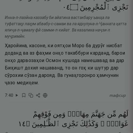
٤٠
۝
ٱلْمُجْرِمِينَ
نَجْزِى
Инна-л-лазӣна каззабу би айатина вастакбару ъанҳа ла
туфаттаҳу лаҳум абвабу-с-самаи ва ла ядхулуна-л-Ҷанната ҳатта
ялиҷа-л-ҷамалу фӣ самми-л-хийат. Ва казалика наҷзи-л
муҷримӣн.
Ҳаройина, касоне, ки оятҳои Моро ба дурӯғ нисбат
доданд ва аз фаҳми онҳо такаббури карданд, барои
онҳо дарвозаҳои Осмон кушода намешавад ва дар
Биҳишт дохил нашаванд, то он гоҳ ки шутур дар
сӯрохии сӯзан дарояд. Ва гунаҳгоронро ҳамчунин
ҷазо медиҳем.
7
:
40
тафсир
لَهُم
مِّن
جَهَنَّمَ
مِهَادٌۭ
وَمِن
فَوْقِهِمْ
٤١
۝
ٱلظَّـٰلِمِينَ
نَجْزِى
وَكَذَٰلِكَ
غَوَاشٍۢ ۚ