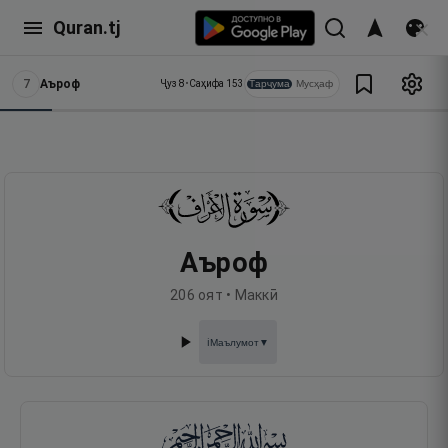
Quran.tj
7
Аъроф
Тарҷума
Мусҳаф
Ҷуз
8
•
Саҳифа
153
Аъроф
206
оят •
Маккӣ
Маълумот
▼
ℹ️