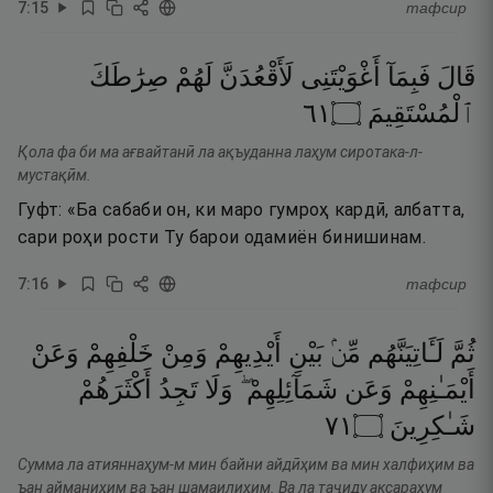
7
:
15
тафсир
قَالَ
فَبِمَآ
أَغْوَيْتَنِى
لَأَقْعُدَنَّ
لَهُمْ
صِرَٰطَكَ
١٦
۝
ٱلْمُسْتَقِيمَ
Қола фа би ма ағвайтанӣ ла ақъуданна лаҳум сиротака-л-
мустақӣм.
Гуфт: «Ба сабаби он, ки маро гумроҳ кардӣ, албатта,
сари роҳи рости Ту барои одамиён бинишинам.
7
:
16
тафсир
ثُمَّ
لَـَٔاتِيَنَّهُم
مِّنۢ
بَيْنِ
أَيْدِيهِمْ
وَمِنْ
خَلْفِهِمْ
وَعَنْ
أَيْمَـٰنِهِمْ
وَعَن
شَمَآئِلِهِمْ ۖ
وَلَا
تَجِدُ
أَكْثَرَهُمْ
١٧
۝
شَـٰكِرِينَ
Сумма ла атияннаҳум-м мин байни айдӣҳим ва мин халфиҳим ва
ъан айманиҳим ва ъан шамаилиҳим. Ва ла таҷиду аксараҳум