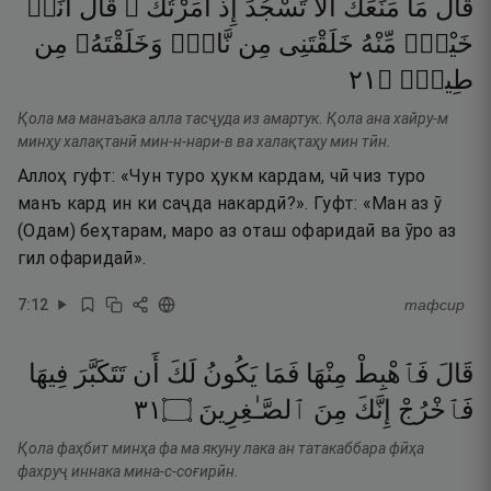
قَالَ
مَا
مَنَعَكَ
أَلَّا
تَسْجُدَ
إِذْ
أَمَرْتُكَ ۖ
قَالَ
أَنَا۠
خَيْرٌۭ
مِّنْهُ
خَلَقْتَنِى
مِن
نَّارٍۢ
وَخَلَقْتَهُۥ
مِن
١٢
۝
طِينٍۢ
Қола ма манаъака алла тасҷуда из амартук. Қола ана хайру-м
минҳу халақтанӣ мин-н-нари-в ва халақтаҳу мин тӣн.
Аллоҳ гуфт: «Чун туро ҳукм кардам, чӣ чиз туро
манъ кард ин ки саҷда накардӣ?». Гуфт: «Ман аз ӯ
(Одам) беҳтарам, маро аз оташ офаридаӣ ва ӯро аз
гил офаридаӣ».
7
:
12
тафсир
قَالَ
فَٱهْبِطْ
مِنْهَا
فَمَا
يَكُونُ
لَكَ
أَن
تَتَكَبَّرَ
فِيهَا
١٣
۝
ٱلصَّـٰغِرِينَ
مِنَ
إِنَّكَ
فَٱخْرُجْ
Қола фаҳбит минҳа фа ма якуну лака ан татакаббара фӣҳа
фахруҷ иннака мина-с-соғирӣн.