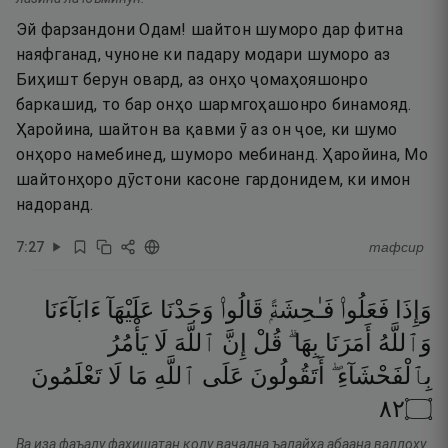
Эй фарзандони Одам! шайтон шуморо дар фитна
наяфганад, чуноне ки падару модари шуморо аз
Биҳишт берун овард, аз онҳо ҷомаҳояшонро
баркашид, то бар онҳо шармгоҳашонро бинамояд.
Ҳаройина, шайтон ва қавми ӯ аз он ҷое, ки шумо
онҳоро намебинед, шуморо мебинанд. Ҳаройина, Мо
шайтонҳоро дӯстони касоне гардонидем, ки имон
надоранд.
7
:
27
тафсир
وَإِذَا
فَعَلُوا۟
فَـٰحِشَةًۭ
قَالُوا۟
وَجَدْنَا
عَلَيْهَآ
ءَابَآءَنَا
وَٱللَّهُ
أَمَرَنَا
بِهَا ۗ
قُلْ
إِنَّ
ٱللَّهَ
لَا
يَأْمُرُ
بِٱلْفَحْشَآءِ ۖ
أَتَقُولُونَ
عَلَى
ٱللَّهِ
مَا
لَا
تَعْلَمُونَ
٢٨
۝
Ва иза фаъалу фаҳишатан қолу ваҷадна ъалайҳа абаана валлоҳу