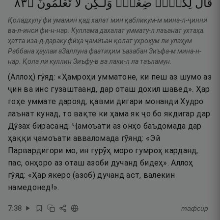
٣٨
۝
تَعْلَمُونَ
لَّا
وَلَـٰكِن
ضِعْفٌۭ
لِكُلٍّۢ
قَالَ
Қоладхулу фи умамин қад халат мин қабликум-м мина-л-ҷинни
ва-л-инси фи-н-нар. Куллама дахалат уммату-л лаъанат ухтаҳа.
ҳатта иза-д-дараку фӣҳа ҷамӣъан қолат ухроҳум ли улаҳум
Раббана ҳаулаи аЗаллуна фаатиҳим ъазабан Зиъфа-м мина-н-
нар. Қола ли куллин Зиъфу-в ва лаки-л ла таъламун.
(Аллоҳ) гӯяд: «Ҳамроҳи умматоне, ки пеш аз шумо аз
ҷин ва инс гузаштаанд, дар оташ дохил шавед». Ҳар
гоҳе уммате дарояд, қавми дигари монанди Худро
лаънат кунад, то вақте ки ҳама як ҷо бо якдигар дар
Дӯзах бирасанд. Ҷамоъати аз онҳо баъдомада дар
ҳаққи ҷамоъати авваломада гӯянд: «Эй
Парвардигори мо, ин гурӯҳ моро гумроҳ карданд,
пас, онҳоро аз оташ азоби дучанд бидеҳ». Аллоҳ
гӯяд: «Ҳар якеро (азоб) дучанд аст, валекин
намедонед!».
7
:
38
тафсир