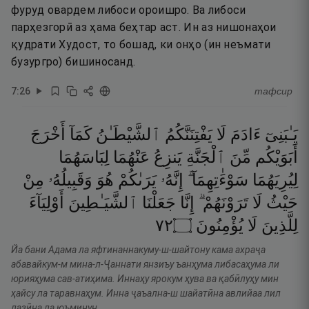
фуруд овардем либоси ороишро. Ва либоси
парҳезгорӣ аз ҳама беҳтар аст. Ин аз нишонаҳои
қудрати Худост, то бошад, ки онҳо (ин неъмати
бузургро) бишиносанд.
7
:
26
тафсир
يَـٰبَنِىٓ
ءَادَمَ
لَا
يَفْتِنَنَّكُمُ
ٱلشَّيْطَـٰنُ
كَمَآ
أَخْرَجَ
أَبَوَيْكُم
مِّنَ
ٱلْجَنَّةِ
يَنزِعُ
عَنْهُمَا
لِبَاسَهُمَا
لِيُرِيَهُمَا
سَوْءَٰتِهِمَآ ۗ
إِنَّهُۥ
يَرَىٰكُمْ
هُوَ
وَقَبِيلُهُۥ
مِنْ
حَيْثُ
لَا
تَرَوْنَهُمْ ۗ
إِنَّا
جَعَلْنَا
ٱلشَّيَـٰطِينَ
أَوْلِيَآءَ
٢٧
۝
يُؤْمِنُونَ
لَا
لِلَّذِينَ
Йа бани Адама ла яфтинаннакуму-ш-шайтону кама ахраҷа
абавайкум-м мина-л-Ҷаннати янзиъу ъанҳума либасаҳума ли
юрияҳума сав-атиҳима. Иннаҳу ярокум ҳува ва қабӣлуҳу мин
ҳайсу ла таравнаҳум. Инна ҷаъална-ш шайатӣна авлийаа лил
лазӣна ла юъминун.