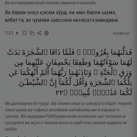
Ва қосамаҳума иннӣ лакума ламина-н-насиҳӣн.
Ва барои онҳо қасам хӯрд, ки ман барои шумо,
албатта, аз ҷумлаи шахсони насиҳаткунандаам.
7
:
21
тафсир
فَدَلَّىٰهُمَا
بِغُرُورٍۢ ۚ
فَلَمَّا
ذَاقَا
ٱلشَّجَرَةَ
بَدَتْ
لَهُمَا
سَوْءَٰتُهُمَا
وَطَفِقَا
يَخْصِفَانِ
عَلَيْهِمَا
مِن
وَرَقِ
ٱلْجَنَّةِ ۖ
وَنَادَىٰهُمَا
رَبُّهُمَآ
أَلَمْ
أَنْهَكُمَا
عَن
تِلْكُمَا
ٱلشَّجَرَةِ
وَأَقُل
لَّكُمَآ
إِنَّ
ٱلشَّيْطَـٰنَ
٢٢
۝
مُّبِينٌۭ
عَدُوٌّۭ
لَكُمَا
Фа даллаҳума би ғурур. Фа ламма зақа-ш-шаҷарата бадат лаҳума
саватуҳума ва тафиқо яхсифани ъалайҳима ми-в варақи-л-
ҷаннаҳ. Ва надаҳума Раббуҳума алам анҳакума ъан тилкума-ш-
шаҷарати ва ақул-л лакума инна ш-шайтона лакума ъадувву-м
мубӣн.