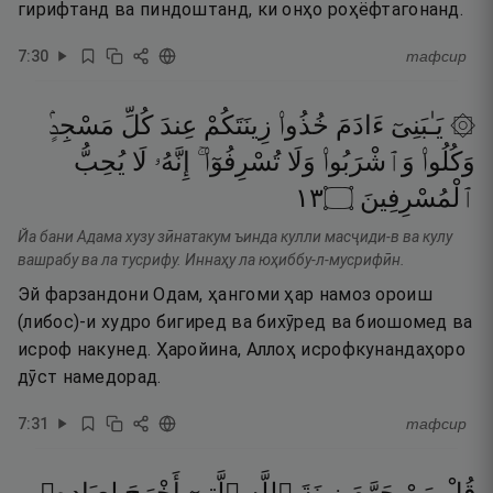
гирифтанд ва пиндоштанд, ки онҳо роҳёфтагонанд.
7
:
30
тафсир
۞ يَـٰبَنِىٓ
ءَادَمَ
خُذُوا۟
زِينَتَكُمْ
عِندَ
كُلِّ
مَسْجِدٍۢ
وَكُلُوا۟
وَٱشْرَبُوا۟
وَلَا
تُسْرِفُوٓا۟ ۚ
إِنَّهُۥ
لَا
يُحِبُّ
٣١
۝
ٱلْمُسْرِفِينَ
Йа бани Адама хузу зӣнатакум ъинда кулли масҷиди-в ва кулу
вашрабу ва ла тусрифу. Иннаҳу ла юҳиббу-л-мусрифӣн.
Эй фарзандони Одам, ҳангоми ҳар намоз ороиш
(либос)-и худро бигиред ва бихӯред ва биошомед ва
исроф накунед. Ҳаройина, Аллоҳ исрофкунандаҳоро
дӯст намедорад.
7
:
31
тафсир