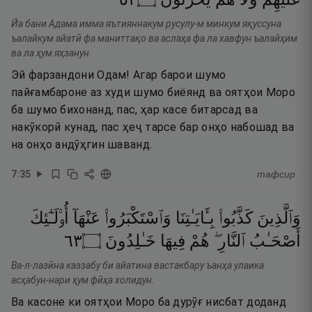
Йа бани Адама имма яътияннакум русулу-м минкум яқуссуна
ъалайкум айатӣ фа маниттақо ва аслаҳа фа ла хавфун ъалайҳим
ва ла ҳум яҳзанун.
Эй фарзандони Одам! Агар барои шумо
пайғамбароне аз худи шумо биёянд ва оятҳои Моро
ба шумо бихонанд, пас, ҳар касе битарсад ва
накӯкорӣ кунад, пас ҳеҷ тарсе бар онҳо набошад ва
на онҳо андӯҳгин шаванд.
7
:
35
тафсир
وَٱلَّذِينَ
كَذَّبُوا۟
بِـَٔايَـٰتِنَا
وَٱسْتَكْبَرُوا۟
عَنْهَآ
أُو۟لَـٰٓئِكَ
٣٦
۝
خَـٰلِدُونَ
فِيهَا
هُمْ
ٱلنَّارِ ۖ
أَصْحَـٰبُ
Ва-л-лазӣна каззабу би айатина вастакбару ъанҳа улаика
асҳабун-нари ҳум фӣҳа холидун.
Ва касоне ки оятҳои Моро ба дурӯғ нисбат доданд