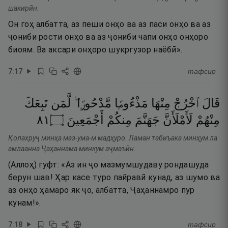
шакирӣн.
Он гоҳ албатта, аз пеши онҳо ва аз паси онҳо ва аз
ҷониби рости онҳо ва аз ҷониби чапи онҳо онҳоро
биоям. Ва аксари онҳоро шукргузор наёбӣ».
7
:
17
тафсир
قَالَ
ٱخْرُجْ
مِنْهَا
مَذْءُومًۭا
مَّدْحُورًۭا ۖ
لَّمَن
تَبِعَكَ
١٨
۝
أَجْمَعِينَ
مِنكُمْ
جَهَنَّمَ
لَأَمْلَأَنَّ
مِنْهُمْ
Қолахруҷ минҳа маз-ума-м мадҳуро. Ламан табиъака минҳум ла
амлаанна Ҷаҳаннама минкум аҷмаъӣн.
(Аллоҳ) гуфт: «Аз ин ҷо мазмумшудаву рондашуда
берун шав! Ҳар касе туро пайравӣ кунад, аз шумо ва
аз онҳо ҳамаро як ҷо, албатта, Ҷаҳаннамро пур
кунам!».
7
:
18
тафсир