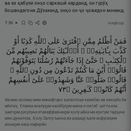
ва аз қабули онҳо саркашӣ карданд, он гурӯҳ
бошандагони Дӯзаханд, онҳо он ҷо ҷовидон монанд.
7
:
36
тафсир
فَمَنْ
أَظْلَمُ
مِمَّنِ
ٱفْتَرَىٰ
عَلَى
ٱللَّهِ
كَذِبًا
أَوْ
كَذَّبَ
بِـَٔايَـٰتِهِۦٓ ۚ
أُو۟لَـٰٓئِكَ
يَنَالُهُمْ
نَصِيبُهُم
مِّنَ
ٱلْكِتَـٰبِ ۖ
حَتَّىٰٓ
إِذَا
جَآءَتْهُمْ
رُسُلُنَا
يَتَوَفَّوْنَهُمْ
قَالُوٓا۟
أَيْنَ
مَا
كُنتُمْ
تَدْعُونَ
مِن
دُونِ
ٱللَّهِ ۖ
قَالُوا۟
ضَلُّوا۟
عَنَّا
وَشَهِدُوا۟
عَلَىٰٓ
أَنفُسِهِمْ
٣٧
۝
كَـٰفِرِينَ
كَانُوا۟
أَنَّهُمْ
Фа ман азламу мим манифтаро ъалаллоҳи казибан ав каззаба би
айатиҳ. Улаика яналуҳум насӣбуҳум мина-л-китаб. ҳатта иза
ҷаатҳум русулуна ятаваффавнаҳум қолу айна ма кунтум тадъуна
мин дуниллаҳ. Қолу Заллу ъанна ва шаҳиду ъала анфусиҳим
аннаҳум кану кафирӣн.