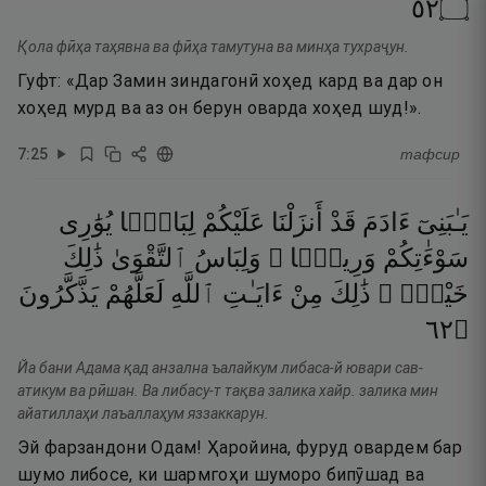
٢٥
۝
Қола фӣҳа таҳявна ва фӣҳа тамутуна ва минҳа тухраҷун.
Гуфт: «Дар Замин зиндагонӣ хоҳед кард ва дар он
хоҳед мурд ва аз он берун оварда хоҳед шуд!».
7
:
25
тафсир
يَـٰبَنِىٓ
ءَادَمَ
قَدْ
أَنزَلْنَا
عَلَيْكُمْ
لِبَاسًۭا
يُوَٰرِى
سَوْءَٰتِكُمْ
وَرِيشًۭا ۖ
وَلِبَاسُ
ٱلتَّقْوَىٰ
ذَٰلِكَ
خَيْرٌۭ ۚ
ذَٰلِكَ
مِنْ
ءَايَـٰتِ
ٱللَّهِ
لَعَلَّهُمْ
يَذَّكَّرُونَ
٢٦
۝
Йа бани Адама қад анзална ъалайкум либаса-й ювари сав-
атикум ва рӣшан. Ва либасу-т тақва залика хайр. залика мин
айатиллаҳи лаъаллаҳум яззаккарун.
Эй фарзандони Одам! Ҳаройина, фуруд овардем бар
шумо либосе, ки шармгоҳи шуморо бипӯшад ва