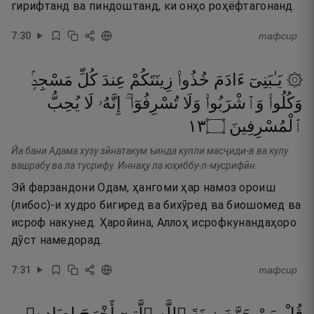
гирифтанд ва пиндоштанд, ки онҳо роҳёфтагонанд.
7
:
30
тафсир
۞ يَـٰبَنِىٓ
ءَادَمَ
خُذُوا۟
زِينَتَكُمْ
عِندَ
كُلِّ
مَسْجِدٍۢ
وَكُلُوا۟
وَٱشْرَبُوا۟
وَلَا
تُسْرِفُوٓا۟ ۚ
إِنَّهُۥ
لَا
يُحِبُّ
٣١
۝
ٱلْمُسْرِفِينَ
Йа бани Адама хузу зӣнатакум ъинда кулли масҷиди-в ва кулу
вашрабу ва ла тусрифу. Иннаҳу ла юҳиббу-л-мусрифӣн.
Эй фарзандони Одам, ҳангоми ҳар намоз ороиш
(либос)-и худро бигиред ва бихӯред ва биошомед ва
исроф накунед. Ҳаройина, Аллоҳ исрофкунандаҳоро
дӯст намедорад.
7
:
31
тафсир