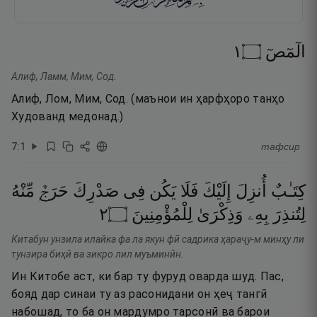
١
۝
الٓمٓصٓ
Алиф, Ламм, Мим, Сод.
Алиф, Лом, Мим, Сод. (маънои ин ҳарфҳоро танҳо
Худованд медонад.)
7
:
1
тафсир
كِتَـٰبٌ
أُنزِلَ
إِلَيْكَ
فَلَا
يَكُن
فِى
صَدْرِكَ
حَرَجٌۭ
مِّنْهُ
٢
۝
لِلْمُؤْمِنِينَ
وَذِكْرَىٰ
بِهِۦ
لِتُنذِرَ
Китабун унзила илайка фа ла якун фӣ садрика ҳараҷу-м минҳу ли
тунзира биҳӣ ва зикро лил муъминӣн.
Ин Китобе аст, ки бар ту фуруд оварда шуд. Пас,
бояд дар синаи ту аз расонидани он ҳеҷ тангӣ
набошад, то ба он мардумро тарсонӣ ва барои