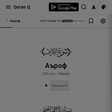
Quran.tj
7
Аъроф
Тарҷума
Мусҳаф
Ҷуз
8
•
Саҳифа
153
Аъроф
206
оят •
Маккӣ
Маълумот
▼
ℹ️