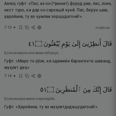
Аллоҳ гуфт: «Пас, аз он (Ҷаннат) фуруд рав, пас, лоиқ
нест туро, ки дар он саркашӣ кунӣ. Пас, берун шав,
ҳаройина, ту аз ҷумлаи хоршудагонӣ!».
7
:
13
тафсир
١٤
۝
يُبْعَثُونَ
يَوْمِ
إِلَىٰ
أَنظِرْنِىٓ
قَالَ
Қола анзирни ила явми юбъасун.
Гуфт: «Маро то рӯзе, ки одамиён барангехта шаванд,
муҳлат деҳ».
7
:
14
١٥
۝
ٱلْمُنظَرِينَ
مِنَ
إِنَّكَ
قَالَ
Қола иннака мина-л-мунзарӣн.
Гуфт: «Ҳаройина, ту аз муҳлатдодашудагонӣ!».