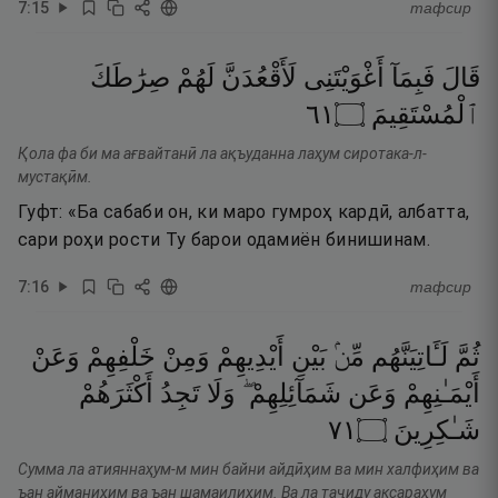
7
:
15
тафсир
قَالَ
فَبِمَآ
أَغْوَيْتَنِى
لَأَقْعُدَنَّ
لَهُمْ
صِرَٰطَكَ
١٦
۝
ٱلْمُسْتَقِيمَ
Қола фа би ма ағвайтанӣ ла ақъуданна лаҳум сиротака-л-
мустақӣм.
Гуфт: «Ба сабаби он, ки маро гумроҳ кардӣ, албатта,
сари роҳи рости Ту барои одамиён бинишинам.
7
:
16
тафсир
ثُمَّ
لَـَٔاتِيَنَّهُم
مِّنۢ
بَيْنِ
أَيْدِيهِمْ
وَمِنْ
خَلْفِهِمْ
وَعَنْ
أَيْمَـٰنِهِمْ
وَعَن
شَمَآئِلِهِمْ ۖ
وَلَا
تَجِدُ
أَكْثَرَهُمْ
١٧
۝
شَـٰكِرِينَ
Сумма ла атияннаҳум-м мин байни айдӣҳим ва мин халфиҳим ва
ъан айманиҳим ва ъан шамаилиҳим. Ва ла таҷиду аксараҳум