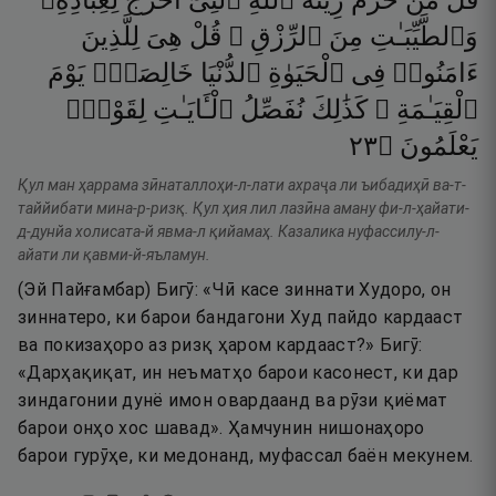
قُلْ
مَنْ
حَرَّمَ
زِينَةَ
ٱللَّهِ
ٱلَّتِىٓ
أَخْرَجَ
لِعِبَادِهِۦ
وَٱلطَّيِّبَـٰتِ
مِنَ
ٱلرِّزْقِ ۚ
قُلْ
هِىَ
لِلَّذِينَ
ءَامَنُوا۟
فِى
ٱلْحَيَوٰةِ
ٱلدُّنْيَا
خَالِصَةًۭ
يَوْمَ
ٱلْقِيَـٰمَةِ ۗ
كَذَٰلِكَ
نُفَصِّلُ
ٱلْـَٔايَـٰتِ
لِقَوْمٍۢ
٣٢
۝
يَعْلَمُونَ
Қул ман ҳаррама зӣнаталлоҳи-л-лати ахраҷа ли ъибадиҳӣ ва-т-
таййибати мина-р-ризқ. Қул ҳия лил лазӣна аману фи-л-ҳайати-
д-дунйа холисата-й явма-л қийамаҳ. Казалика нуфассилу-л-
айати ли қавми-й-яъламун.
(Эй Пайғамбар) Бигӯ: «Чӣ касе зиннати Худоро, он
зиннатеро, ки барои бандагони Худ пайдо кардааст
ва покизаҳоро аз ризқ ҳаром кардааст?» Бигӯ:
«Дарҳақиқат, ин неъматҳо барои касонест, ки дар
зиндагонии дунё имон овардаанд ва рӯзи қиёмат
барои онҳо хос шавад». Ҳамчунин нишонаҳоро
барои гурӯҳе, ки медонанд, муфассал баён мекунем.