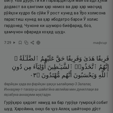
Бигӯ: «Ба дурустӣ ки Парвардигори ман ба адл ҳукм
додааст ва ҳангоми ҳар намоз ва дар ҳар масҷид
рӯйҳои худро ба сӯйи Ӯ рост кунед ва Ӯро холисона
парастиш кунед ва ҳар ибодатро барои Ӯ холис
гардонед. Чуноне ки шуморо биёфарид, боз,
ҳамчунон офарида хоҳед шуд».
7
:
29
тафсир
فَرِيقًا
هَدَىٰ
وَفَرِيقًا
حَقَّ
عَلَيْهِمُ
ٱلضَّلَـٰلَةُ ۗ
إِنَّهُمُ
ٱتَّخَذُوا۟
ٱلشَّيَـٰطِينَ
أَوْلِيَآءَ
مِن
دُونِ
٣٠
۝
مُّهْتَدُونَ
أَنَّهُم
وَيَحْسَبُونَ
ٱللَّهِ
Фарӣқан ҳада ва фарӣқан ҳаққа ъалайҳиму-З Залалаҳ.
Иннаҳуму-т-тахазу-ш-шайатӣна авлийаа мин дуниллаҳи ва
яҳсабуна аннаҳумм муҳтадун.
Гурӯҳеро ҳидоят намуд ва бар гурӯҳе гумроҳӣ собит
шуд. Ҳаройина, онҳо ба ҷуз Аллоҳ шайтонро дӯст