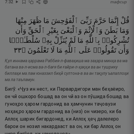
7
:
32
тафсир
قُلْ
إِنَّمَا
حَرَّمَ
رَبِّىَ
ٱلْفَوَٰحِشَ
مَا
ظَهَرَ
مِنْهَا
وَمَا
بَطَنَ
وَٱلْإِثْمَ
وَٱلْبَغْىَ
بِغَيْرِ
ٱلْحَقِّ
وَأَن
تُشْرِكُوا۟
بِٱللَّهِ
مَا
لَمْ
يُنَزِّلْ
بِهِۦ
سُلْطَـٰنًۭا
٣٣
۝
تَعْلَمُونَ
لَا
مَا
ٱللَّهِ
عَلَى
تَقُولُوا۟
وَأَن
Қул иннама ҳаррама Раббия-л-фаваҳиша ма заҳара минҳа ва ма
батана ва-л-исма ва-л-бағя би ғайри-л-ҳаққи ва ан тушрику
биллаҳи ма лам юназзил биҳӣ султона-в ва ан тақулу ъалаллоҳи
ма ла таъламун.
Бигӯ: «Ҷуз ин нест, ки Парвардигори ман беҳаёиро,
он чӣ ошкоро бошад ва он чӣ аз он пӯшида бошад ва
гуноҳро ҳаром гардонид ва ҳамчунин таҷовузи
ноҳақро ҳаром гардонид ва (низ) он чизеро, ки ба
Аллоҳ шарик бигардонед, ки Аллоҳ ҳеҷ далелеро
барои он нозил накардааст ва он, ки бар Аллоҳ он
чиро бигӯед, ки намедонед».