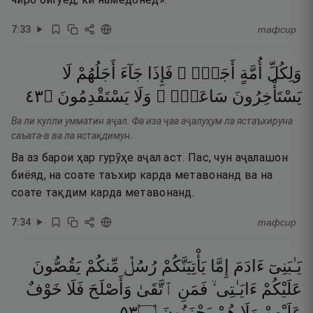
7
:
33
тафсир
وَلِكُلِّ
أُمَّةٍ
أَجَلٌۭ ۖ
فَإِذَا
جَآءَ
أَجَلُهُمْ
لَا
٣٤
۝
يَسْتَقْدِمُونَ
وَلَا
سَاعَةًۭ ۖ
يَسْتَأْخِرُونَ
Ва ли кулли умматин аҷал. Фа иза ҷаа аҷалуҳум ла ястаъхируна
саъата-в ва ла ястақдимун.
Ва аз барои ҳар гурӯҳе аҷал аст. Пас, чун аҷалашон
биёяд, на соате таъхир карда метавонанд ва на
соате тақдим карда метавонанд.
7
:
34
тафсир
يَـٰبَنِىٓ
ءَادَمَ
إِمَّا
يَأْتِيَنَّكُمْ
رُسُلٌۭ
مِّنكُمْ
يَقُصُّونَ
عَلَيْكُمْ
ءَايَـٰتِى ۙ
فَمَنِ
ٱتَّقَىٰ
وَأَصْلَحَ
فَلَا
خَوْفٌ
٣٥
۝
يَحْزَنُونَ
هُمْ
وَلَا
عَلَيْهِمْ