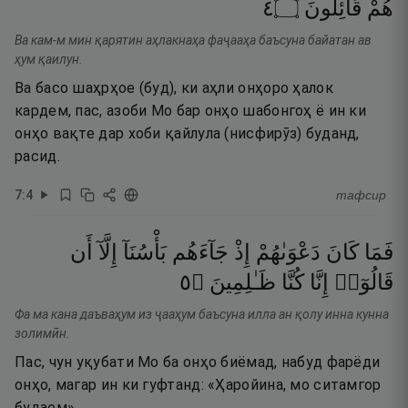
٤
۝
قَآئِلُونَ
هُمْ
Ва кам-м мин қарятин аҳлакнаҳа фаҷааҳа баъсуна байатан ав
ҳум қаилун.
Ва басо шаҳрҳое (буд), ки аҳли онҳоро ҳалок
кардем, пас, азоби Мо бар онҳо шабонгоҳ ё ин ки
онҳо вақте дар хоби қайлула (нисфирӯз) буданд,
расид.
7
:
4
тафсир
فَمَا
كَانَ
دَعْوَىٰهُمْ
إِذْ
جَآءَهُم
بَأْسُنَآ
إِلَّآ
أَن
٥
۝
ظَـٰلِمِينَ
كُنَّا
إِنَّا
قَالُوٓا۟
Фа ма кана даъваҳум из ҷааҳум баъсуна илла ан қолу инна кунна
золимӣн.
Пас, чун уқубати Мо ба онҳо биёмад, набуд фарёди
онҳо, магар ин ки гуфтанд: «Ҳаройина, мо ситамгор
будаем».