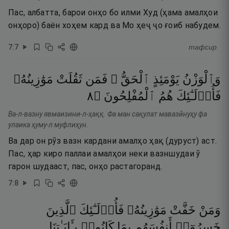
Пас, албатта, барои онҳо бо илми Худ (ҳама амалҳои
онҳоро) баён хоҳем кард ва Мо ҳеҷ ҷо ғоиб набудем.
7
:
7
тафсир
وَٱلْوَزْنُ
يَوْمَئِذٍ
ٱلْحَقُّ ۚ
فَمَن
ثَقُلَتْ
مَوَٰزِينُهُۥ
٨
۝
ٱلْمُفْلِحُونَ
هُمُ
فَأُو۟لَـٰٓئِكَ
Ва-л-вазну явмаизини-л-ҳаққ. Фа ман сақулат мавазӣнуҳу фа
улаика ҳуму-л муфлиҳун.
Ва дар он рӯз вазн кардани амалҳо ҳақ (дуруст) аст.
Пас, ҳар киро паллаи амалҳои неки вазншудаи ӯ
гарон шудааст, пас, онҳо растагоранд.
7
:
8
وَمَنْ
خَفَّتْ
مَوَٰزِينُهُۥ
فَأُو۟لَـٰٓئِكَ
ٱلَّذِينَ
خَسِرُوٓا۟
أَنفُسَهُم
بِمَا
كَانُوا۟
بِـَٔايَـٰتِنَا