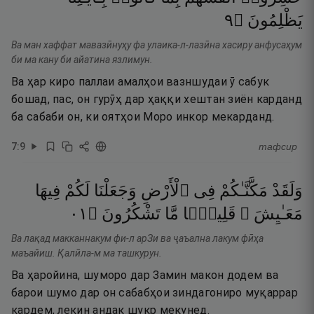
٩
۝
يَظْلِمُونَ
Ва ман хаффат мавазӣнуҳу фа улаика-л-лазӣна хасиру анфусаҳум
би ма кану би айатина язлимун.
Ва ҳар киро паллаи амалҳои вазншудаи ӯ сабук
бошад, пас, он гурӯҳ дар ҳаққи хештан зиён карданд
ба сабаби он, ки оятҳои Моро инкор мекарданд.
7
:
9
тафсир
وَلَقَدْ
مَكَّنَّـٰكُمْ
فِى
ٱلْأَرْضِ
وَجَعَلْنَا
لَكُمْ
فِيهَا
١٠
۝
تَشْكُرُونَ
مَّا
قَلِيلًۭا
مَعَـٰيِشَ ۗ
Ва лақад макканнакум фи-л арЗи ва ҷаъална лакум фӣҳа
маъайиш. Қалӣла-м ма ташкурун.
Ва ҳаройина, шуморо дар Замин макон додем ва
барои шумо дар он сабабҳои зиндагониро муқаррар
кардем, лекин андак шукр мекунед.