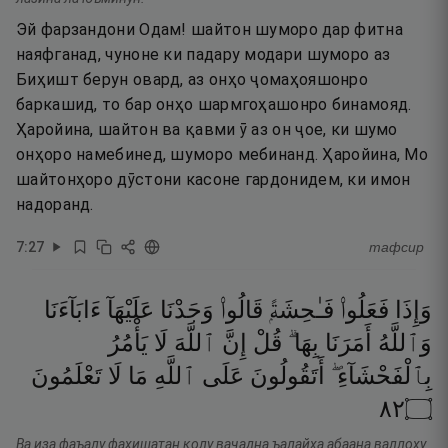
Эй фарзандони Одам! шайтон шуморо дар фитна
наяфганад, чуноне ки падару модари шуморо аз
Биҳишт берун овард, аз онҳо ҷомаҳояшонро
баркашид, то бар онҳо шармгоҳашонро бинамояд.
Ҳаройина, шайтон ва қавми ӯ аз он ҷое, ки шумо
онҳоро намебинед, шуморо мебинанд. Ҳаройина, Мо
шайтонҳоро дӯстони касоне гардонидем, ки имон
надоранд.
7
:
27
тафсир
وَإِذَا
فَعَلُوا۟
فَـٰحِشَةًۭ
قَالُوا۟
وَجَدْنَا
عَلَيْهَآ
ءَابَآءَنَا
وَٱللَّهُ
أَمَرَنَا
بِهَا ۗ
قُلْ
إِنَّ
ٱللَّهَ
لَا
يَأْمُرُ
بِٱلْفَحْشَآءِ ۖ
أَتَقُولُونَ
عَلَى
ٱللَّهِ
مَا
لَا
تَعْلَمُونَ
٢٨
۝
Ва иза фаъалу фаҳишатан қолу ваҷадна ъалайҳа абаана валлоҳу