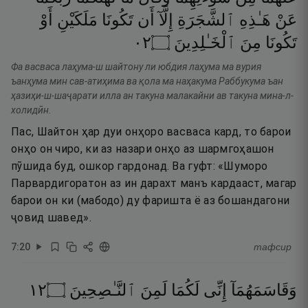
عَنْ
هَـٰذِهِ
ٱلشَّجَرَةِ
إِلَّآ
أَن
تَكُونَا
مَلَكَيْنِ
أَوْ
٢٠
۝
ٱلْخَـٰلِدِينَ
مِنَ
تَكُونَا
Фа васваса лаҳума-ш шайтону ли юбдия лаҳума ма вурия
ъанҳума мин сав-атиҳима ва қола ма наҳакума Раббукума ъан
ҳазиҳи-ш-шаҷарати илла ан такуна малакайни ав такуна мина-л-
холидӣн.
Пас, Шайтон ҳар дуи онҳоро васваса кард, то барои
онҳо он чиро, ки аз назари онҳо аз шармгоҳашон
пӯшида буд, ошкор гардонад. Ва гуфт: «Шуморо
Парвардигоратон аз ин дарахт манъ кардааст, магар
барои он ки (мабодо) ду фаришта ё аз бошандагони
ҷовид шавед».
7
:
20
тафсир
٢١
۝
ٱلنَّـٰصِحِينَ
لَمِنَ
لَكُمَا
إِنِّى
وَقَاسَمَهُمَآ