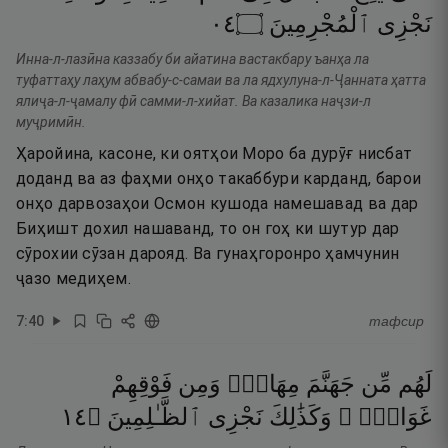
٤٠
۝
ٱلْمُجْرِمِينَ
نَجْزِى
Инна-л-лазӣна каззабу би айатина вастакбару ъанҳа ла
туфаттаҳу лаҳум абвабу-с-самаи ва ла ядхулуна-л-Ҷанната ҳатта
ялиҷа-л-ҷамалу фӣ самми-л-хийат. Ва казалика наҷзи-л
муҷримӣн.
Ҳаройина, касоне, ки оятҳои Моро ба дурӯғ нисбат
доданд ва аз фаҳми онҳо такаббури карданд, барои
онҳо дарвозаҳои Осмон кушода намешавад ва дар
Биҳишт дохил нашаванд, то он гоҳ ки шутур дар
сӯрохии сӯзан дарояд. Ва гунаҳгоронро ҳамчунин
ҷазо медиҳем.
7
:
40
тафсир
لَهُم
مِّن
جَهَنَّمَ
مِهَادٌۭ
وَمِن
فَوْقِهِمْ
٤١
۝
ٱلظَّـٰلِمِينَ
نَجْزِى
وَكَذَٰلِكَ
غَوَاشٍۢ ۚ