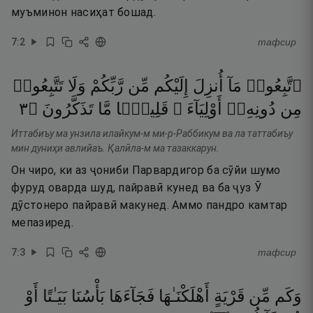
муъминон насиҳат бошад.
7
:
2
тафсир
ٱتَّبِعُوا۟
مَآ
أُنزِلَ
إِلَيْكُم
مِّن
رَّبِّكُمْ
وَلَا
تَتَّبِعُوا۟
٣
۝
تَذَكَّرُونَ
مَّا
قَلِيلًۭا
أَوْلِيَآءَ ۗ
دُونِهِۦٓ
مِن
Иттабиъу ма унзила илайкум-м ми-р-Раббикум ва ла таттабиъу
мин дуниҳи авлийаъ. Қалӣла-м ма тазаккарун.
Он чиро, ки аз ҷониби Парвардигор ба сӯйи шумо
фуруд оварда шуд, пайравӣ кунед ва ба ҷуз Ӯ
дӯстонеро пайравӣ макунед. Аммо пандро камтар
мепазиред.
7
:
3
тафсир
وَكَم
مِّن
قَرْيَةٍ
أَهْلَكْنَـٰهَا
فَجَآءَهَا
بَأْسُنَا
بَيَـٰتًا
أَوْ