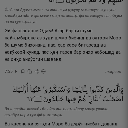
Йа бани Адама имма яътияннакум русулу-м минкум яқуссуна
ъалайкум айатӣ фа маниттақо ва аслаҳа фа ла хавфун ъалайҳим
ва ла ҳум яҳзанун.
Эй фарзандони Одам! Агар барои шумо
пайғамбароне аз худи шумо биёянд ва оятҳои Моро
ба шумо бихонанд, пас, ҳар касе битарсад ва
накӯкорӣ кунад, пас ҳеҷ тарсе бар онҳо набошад ва
на онҳо андӯҳгин шаванд.
7
:
35
тафсир
وَٱلَّذِينَ
كَذَّبُوا۟
بِـَٔايَـٰتِنَا
وَٱسْتَكْبَرُوا۟
عَنْهَآ
أُو۟لَـٰٓئِكَ
٣٦
۝
خَـٰلِدُونَ
فِيهَا
هُمْ
ٱلنَّارِ ۖ
أَصْحَـٰبُ
Ва-л-лазӣна каззабу би айатина вастакбару ъанҳа улаика
асҳабун-нари ҳум фӣҳа холидун.
Ва касоне ки оятҳои Моро ба дурӯғ нисбат доданд