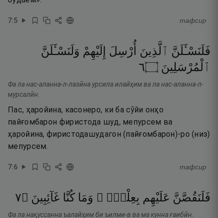
7
:
5
тафсир
فَلَنَسْـَٔلَنَّ
ٱلَّذِينَ
أُرْسِلَ
إِلَيْهِمْ
وَلَنَسْـَٔلَنَّ
٦
۝
ٱلْمُرْسَلِينَ
Фа ла нас-аланна-л-лазӣна урсила илайҳим ва ла нас-аланна-л-
мурсалӣн.
Пас, ҳаройина, касонеро, ки ба сӯйи онҳо
пайғомбарон фиристода шуд, мепурсем ва
ҳаройина, фиристодашудагон (пайғомбарон)-ро (низ)
мепурсем.
7
:
6
тафсир
٧
۝
غَآئِبِينَ
كُنَّا
وَمَا
بِعِلْمٍۢ ۖ
عَلَيْهِم
فَلَنَقُصَّنَّ
Фа ла нақуссанна ъалайҳим би ъилми-в ва ма кунна ғаибӣн.