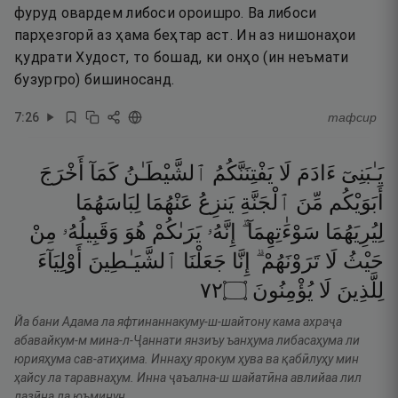
фуруд овардем либоси ороишро. Ва либоси
парҳезгорӣ аз ҳама беҳтар аст. Ин аз нишонаҳои
қудрати Худост, то бошад, ки онҳо (ин неъмати
бузургро) бишиносанд.
7
:
26
тафсир
يَـٰبَنِىٓ
ءَادَمَ
لَا
يَفْتِنَنَّكُمُ
ٱلشَّيْطَـٰنُ
كَمَآ
أَخْرَجَ
أَبَوَيْكُم
مِّنَ
ٱلْجَنَّةِ
يَنزِعُ
عَنْهُمَا
لِبَاسَهُمَا
لِيُرِيَهُمَا
سَوْءَٰتِهِمَآ ۗ
إِنَّهُۥ
يَرَىٰكُمْ
هُوَ
وَقَبِيلُهُۥ
مِنْ
حَيْثُ
لَا
تَرَوْنَهُمْ ۗ
إِنَّا
جَعَلْنَا
ٱلشَّيَـٰطِينَ
أَوْلِيَآءَ
٢٧
۝
يُؤْمِنُونَ
لَا
لِلَّذِينَ
Йа бани Адама ла яфтинаннакуму-ш-шайтону кама ахраҷа
абавайкум-м мина-л-Ҷаннати янзиъу ъанҳума либасаҳума ли
юрияҳума сав-атиҳима. Иннаҳу ярокум ҳува ва қабӣлуҳу мин
ҳайсу ла таравнаҳум. Инна ҷаъална-ш шайатӣна авлийаа лил
лазӣна ла юъминун.