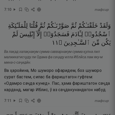
7
:
10
тафсир
وَلَقَدْ
خَلَقْنَـٰكُمْ
ثُمَّ
صَوَّرْنَـٰكُمْ
ثُمَّ
قُلْنَا
لِلْمَلَـٰٓئِكَةِ
ٱسْجُدُوا۟
لِـَٔادَمَ
فَسَجَدُوٓا۟
إِلَّآ
إِبْلِيسَ
لَمْ
١١
۝
ٱلسَّـٰجِدِينَ
مِّنَ
يَكُن
Ва лақад халақнакум сумма савварнакум сумма қулна лил
малиикатисҷуду ли Одама фа саҷаду илла Иблӣса лам яку-м
мина-с-саҷидӣн.
Ва ҳаройина, Мо шуморо офаридем, боз шуморо
сурат бастем, сипас ба фариштагон гуфтем:
«Одамро саҷда кунед». Пас, ҳама фариштагон саҷда
карданд, магар Иблис, ӯ аз саҷдакунандагон набуд.
7
:
11
тафсир