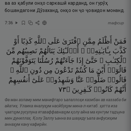
ва аз қабули онҳо саркашӣ карданд, он гурӯҳ
бошандагони Дӯзаханд, онҳо он ҷо ҷовидон монанд.
7
:
36
тафсир
فَمَنْ
أَظْلَمُ
مِمَّنِ
ٱفْتَرَىٰ
عَلَى
ٱللَّهِ
كَذِبًا
أَوْ
كَذَّبَ
بِـَٔايَـٰتِهِۦٓ ۚ
أُو۟لَـٰٓئِكَ
يَنَالُهُمْ
نَصِيبُهُم
مِّنَ
ٱلْكِتَـٰبِ ۖ
حَتَّىٰٓ
إِذَا
جَآءَتْهُمْ
رُسُلُنَا
يَتَوَفَّوْنَهُمْ
قَالُوٓا۟
أَيْنَ
مَا
كُنتُمْ
تَدْعُونَ
مِن
دُونِ
ٱللَّهِ ۖ
قَالُوا۟
ضَلُّوا۟
عَنَّا
وَشَهِدُوا۟
عَلَىٰٓ
أَنفُسِهِمْ
٣٧
۝
كَـٰفِرِينَ
كَانُوا۟
أَنَّهُمْ
Фа ман азламу мим манифтаро ъалаллоҳи казибан ав каззаба би
айатиҳ. Улаика яналуҳум насӣбуҳум мина-л-китаб. ҳатта иза
ҷаатҳум русулуна ятаваффавнаҳум қолу айна ма кунтум тадъуна
мин дуниллаҳ. Қолу Заллу ъанна ва шаҳиду ъала анфусиҳим
аннаҳум кану кафирӣн.