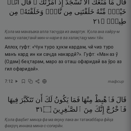
قَالَ
مَا
مَنَعَكَ
أَلَّا
تَسْجُدَ
إِذْ
أَمَرْتُكَ ۖ
قَالَ
أَنَا۠
خَيْرٌۭ
مِّنْهُ
خَلَقْتَنِى
مِن
نَّارٍۢ
وَخَلَقْتَهُۥ
مِن
١٢
۝
طِينٍۢ
Қола ма манаъака алла тасҷуда из амартук. Қола ана хайру-м
минҳу халақтанӣ мин-н-нари-в ва халақтаҳу мин тӣн.
Аллоҳ гуфт: «Чун туро ҳукм кардам, чӣ чиз туро
манъ кард ин ки саҷда накардӣ?». Гуфт: «Ман аз ӯ
(Одам) беҳтарам, маро аз оташ офаридаӣ ва ӯро аз
гил офаридаӣ».
7
:
12
тафсир
قَالَ
فَٱهْبِطْ
مِنْهَا
فَمَا
يَكُونُ
لَكَ
أَن
تَتَكَبَّرَ
فِيهَا
١٣
۝
ٱلصَّـٰغِرِينَ
مِنَ
إِنَّكَ
فَٱخْرُجْ
Қола фаҳбит минҳа фа ма якуну лака ан татакаббара фӣҳа
фахруҷ иннака мина-с-соғирӣн.