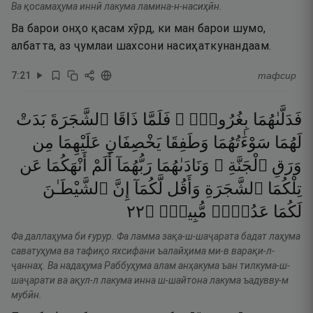
Ва қосамаҳума иннӣ лакума ламина-н-насиҳӣн.
Ва барои онҳо қасам хӯрд, ки ман барои шумо,
албатта, аз ҷумлаи шахсони насиҳаткунандаам.
7
:
21
тафсир
فَدَلَّىٰهُمَا
بِغُرُورٍۢ ۚ
فَلَمَّا
ذَاقَا
ٱلشَّجَرَةَ
بَدَتْ
لَهُمَا
سَوْءَٰتُهُمَا
وَطَفِقَا
يَخْصِفَانِ
عَلَيْهِمَا
مِن
وَرَقِ
ٱلْجَنَّةِ ۖ
وَنَادَىٰهُمَا
رَبُّهُمَآ
أَلَمْ
أَنْهَكُمَا
عَن
تِلْكُمَا
ٱلشَّجَرَةِ
وَأَقُل
لَّكُمَآ
إِنَّ
ٱلشَّيْطَـٰنَ
٢٢
۝
مُّبِينٌۭ
عَدُوٌّۭ
لَكُمَا
Фа даллаҳума би ғурур. Фа ламма зақа-ш-шаҷарата бадат лаҳума
саватуҳума ва тафиқо яхсифани ъалайҳима ми-в варақи-л-
ҷаннаҳ. Ва надаҳума Раббуҳума алам анҳакума ъан тилкума-ш-
шаҷарати ва ақул-л лакума инна ш-шайтона лакума ъадувву-м
мубӣн.