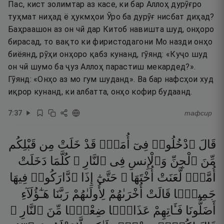
Пас, кист золимтар аз касе, ки бар Аллоҳ дурӯғро
туҳмат ниҳад ё ҳукмҳои Ӯро ба дурӯғ нисбат диҳад?
Баҳраашон аз он чӣ дар Китоб навишта шуд, онҳоро
бирасад, то вақто ки фиристодагони Мо назди онҳо
биёянд, рӯҳи онҳоро қабз кунанд, гӯянд: «Куҷо шуд
он чӣ шумо ба ҷуз Аллоҳ парастиш мекардед?».
Гӯянд: «Онҳо аз мо гум шуданд». Ва бар нафсҳои худ
иқрор кунанд, ки албатта, онҳо кофир будаанд.
7
:
37
тафсир
قَالَ
ٱدْخُلُوا۟
فِىٓ
أُمَمٍۢ
قَدْ
خَلَتْ
مِن
قَبْلِكُم
مِّنَ
ٱلْجِنِّ
وَٱلْإِنسِ
فِى
ٱلنَّارِ ۖ
كُلَّمَا
دَخَلَتْ
أُمَّةٌۭ
لَّعَنَتْ
أُخْتَهَا ۖ
حَتَّىٰٓ
إِذَا
ٱدَّارَكُوا۟
فِيهَا
جَمِيعًۭا
قَالَتْ
أُخْرَىٰهُمْ
لِأُولَىٰهُمْ
رَبَّنَا
هَـٰٓؤُلَآءِ
أَضَلُّونَا
فَـَٔاتِهِمْ
عَذَابًۭا
ضِعْفًۭا
مِّنَ
ٱلنَّارِ ۖ