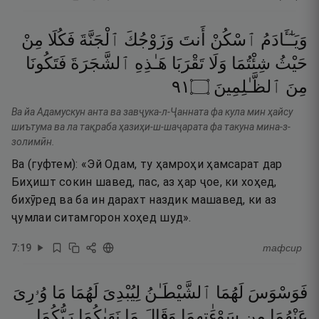
وَيَـٰٓـَٔادَمُ
ٱسْكُنْ
أَنتَ
وَزَوْجُكَ
ٱلْجَنَّةَ
فَكُلَا
مِنْ
حَيْثُ
شِئْتُمَا
وَلَا
تَقْرَبَا
هَـٰذِهِ
ٱلشَّجَرَةَ
فَتَكُونَا
١٩
۝
ٱلظَّـٰلِمِينَ
مِنَ
Ва йа Адамускун анта ва завҷука-л-Ҷанната фа кула мин ҳайсу
шиътума ва ла тақраба ҳазиҳи-ш-шаҷарата фа такуна мина-з-
золимӣн.
Ва (гуфтем): «Эй Одам, ту ҳамроҳи ҳамсарат дар
Биҳишт сокин шавед, пас, аз ҳар ҷое, ки хоҳед,
бихӯред ва ба ин дарахт наздик машавед, ки аз
ҷумлаи ситамгорон хоҳед шуд».
7
:
19
тафсир
فَوَسْوَسَ
لَهُمَا
ٱلشَّيْطَـٰنُ
لِيُبْدِىَ
لَهُمَا
مَا
وُۥرِىَ
عَنْهُمَا
مِن
سَوْءَٰتِهِمَا
وَقَالَ
مَا
نَهَىٰكُمَا
رَبُّكُمَا