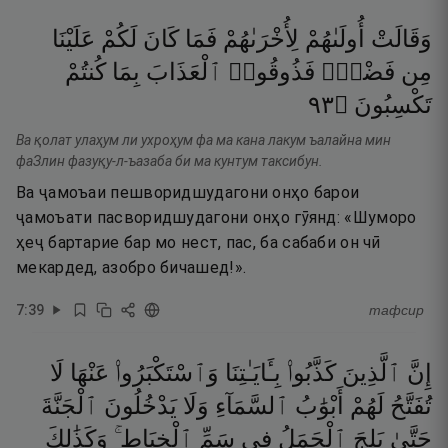
وَقَالَتْ
أُولَىٰهُمْ
لِأُخْرَىٰهُمْ
فَمَا
كَانَ
لَكُمْ
عَلَيْنَا
مِن
فَضْلٍۢ
فَذُوقُوا۟
ٱلْعَذَابَ
بِمَا
كُنتُمْ
٣٩
۝
تَكْسِبُونَ
Ва қолат улаҳум ли ухроҳум фа ма кана лакум ъалайна мин
фаЗлин фазуқу-л-ъазаба би ма кунтум таксибун.
Ва ҷамоъаи пешворидшудагони онҳо барои
ҷамоъати пасворидшудагони онҳо гӯянд: «Шуморо
ҳеҷ бартарие бар мо нест, пас, ба сабаби он чӣ
мекардед, азобро бичашед!».
7
:
39
тафсир
إِنَّ
ٱلَّذِينَ
كَذَّبُوا۟
بِـَٔايَـٰتِنَا
وَٱسْتَكْبَرُوا۟
عَنْهَا
لَا
تُفَتَّحُ
لَهُمْ
أَبْوَٰبُ
ٱلسَّمَآءِ
وَلَا
يَدْخُلُونَ
ٱلْجَنَّةَ
حَتَّىٰ
يَلِجَ
ٱلْجَمَلُ
فِى
سَمِّ
ٱلْخِيَاطِ ۚ
وَكَذَٰلِكَ