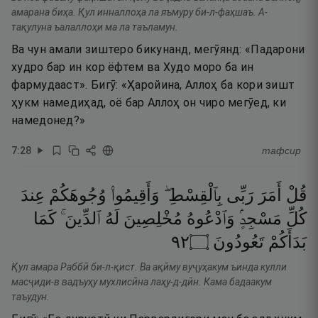
амарана биҳа. Қул инналлоҳа ла яъмуру би-л-фаҳшаъ. А-
тақулуна ъалаллоҳи ма ла таъламун.
Ва чун амали зиштеро бикунанд, мегӯянд: «Падарони
худро бар ин кор ёфтем ва Худо моро ба ин
фармудааст». Бигӯ: «Ҳаройина, Аллоҳ ба кори зишт
ҳукм намедиҳад, оё бар Аллоҳ он чиро мегӯед, ки
намедонед?»
7
:
28
тафсир
قُلْ
أَمَرَ
رَبِّى
بِٱلْقِسْطِ ۖ
وَأَقِيمُوا۟
وُجُوهَكُمْ
عِندَ
كُلِّ
مَسْجِدٍۢ
وَٱدْعُوهُ
مُخْلِصِينَ
لَهُ
ٱلدِّينَ ۚ
كَمَا
٢٩
۝
تَعُودُونَ
بَدَأَكُمْ
Қул амара Раббӣ би-л-қист. Ва ақӣму вуҷуҳакум ъинда кулли
масҷиди-в вадъуҳу мухлисӣна лаҳу-д-дӣн. Кама бадаакум
таъудун.