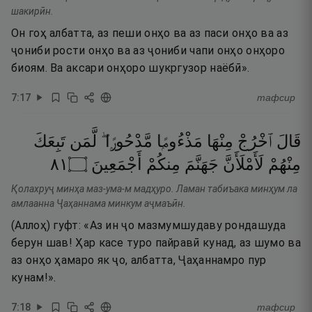
шакирӣн.
Он гоҳ албатта, аз пеши онҳо ва аз паси онҳо ва аз
ҷониби рости онҳо ва аз ҷониби чапи онҳо онҳоро
биоям. Ва аксари онҳоро шукргузор наёбӣ».
7
:
17
тафсир
قَالَ
ٱخْرُجْ
مِنْهَا
مَذْءُومًۭا
مَّدْحُورًۭا ۖ
لَّمَن
تَبِعَكَ
١٨
۝
أَجْمَعِينَ
مِنكُمْ
جَهَنَّمَ
لَأَمْلَأَنَّ
مِنْهُمْ
Қолахруҷ минҳа маз-ума-м мадҳуро. Ламан табиъака минҳум ла
амлаанна Ҷаҳаннама минкум аҷмаъӣн.
(Аллоҳ) гуфт: «Аз ин ҷо мазмумшудаву рондашуда
берун шав! Ҳар касе туро пайравӣ кунад, аз шумо ва
аз онҳо ҳамаро як ҷо, албатта, Ҷаҳаннамро пур
кунам!».
7
:
18
тафсир