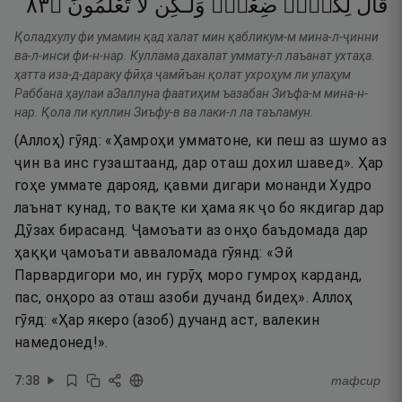
٣٨
۝
تَعْلَمُونَ
لَّا
وَلَـٰكِن
ضِعْفٌۭ
لِكُلٍّۢ
قَالَ
Қоладхулу фи умамин қад халат мин қабликум-м мина-л-ҷинни
ва-л-инси фи-н-нар. Куллама дахалат уммату-л лаъанат ухтаҳа.
ҳатта иза-д-дараку фӣҳа ҷамӣъан қолат ухроҳум ли улаҳум
Раббана ҳаулаи аЗаллуна фаатиҳим ъазабан Зиъфа-м мина-н-
нар. Қола ли куллин Зиъфу-в ва лаки-л ла таъламун.
(Аллоҳ) гӯяд: «Ҳамроҳи умматоне, ки пеш аз шумо аз
ҷин ва инс гузаштаанд, дар оташ дохил шавед». Ҳар
гоҳе уммате дарояд, қавми дигари монанди Худро
лаънат кунад, то вақте ки ҳама як ҷо бо якдигар дар
Дӯзах бирасанд. Ҷамоъати аз онҳо баъдомада дар
ҳаққи ҷамоъати авваломада гӯянд: «Эй
Парвардигори мо, ин гурӯҳ моро гумроҳ карданд,
пас, онҳоро аз оташ азоби дучанд бидеҳ». Аллоҳ
гӯяд: «Ҳар якеро (азоб) дучанд аст, валекин
намедонед!».
7
:
38
тафсир